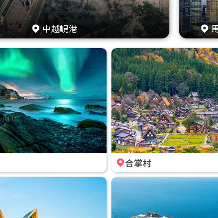
中越峴港
合掌村