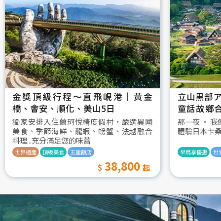
金獎頂級行程～直飛峴港｜黃金
立山黒部ア
橋、會安、順化、美山5日
童話故鄉
村古街町5
獨家安排入住蘭珂悅椿度假村，嚴選異國
那一夜 ‧ 
美食、季節海鮮、龍蝦、螃蟹、法越融合
體驗日本卡
料理...充分滿足您的味蕾
世界遺產
頂級美食
五星飯店
早鳥享優惠
世
38,800