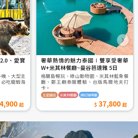
.0、愛寶
奢華熱情的魅力泰國∣雙享受奢華
W+米其林餐廳~曼谷芭達雅 5日
一晚、大型主
格蘭島暢玩、綠山動物園、米其林藍象餐
、必吃龍蝦海
廳、鄭王廟泰服體驗、台版馬爾地夫打
卡。
五星飯店
米其林餐廳
網紅咖啡廳
4,900
37,800