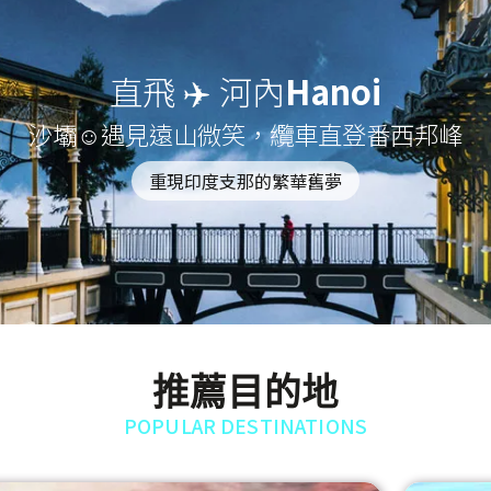
直飛 ✈️ 河內
Hanoi
沙壩☺遇見遠山微笑，纜車直登番西邦峰
重現印度支那的繁華舊夢
推薦目的地
POPULAR DESTINATIONS