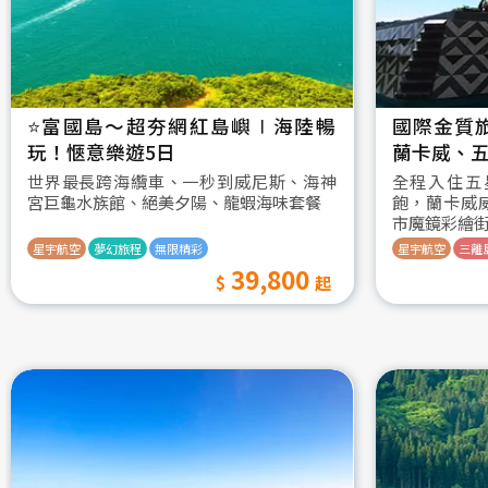
⭐️富國島～超夯網紅島嶼∣海陸暢
國際金質
玩！愜意樂遊5日
蘭卡威、五
世界最長跨海纜車、一秒到威尼斯、海神
全程入住五
宮巨龜水族館、絕美夕陽、龍蝦海味套餐
飽，蘭卡威
市魔鏡彩繪
星宇航空
夢幻旅程
無限精彩
星宇航空
三離
39,800