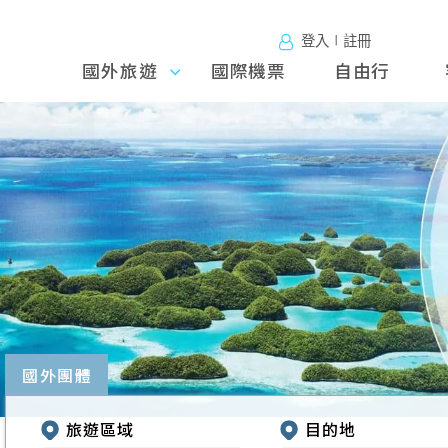
登入∣註冊
國外旅遊
國外旅
國際機票
自由行
遊
往前
國外團體
旅遊區域
目的地