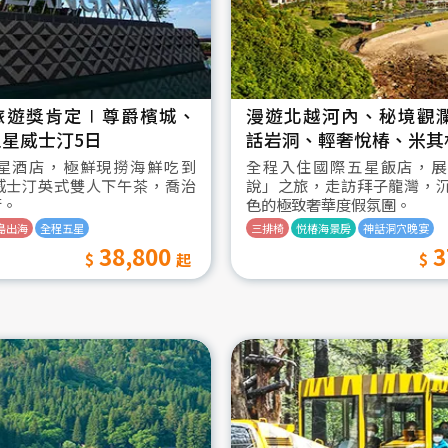
旅遊獎肯定∣尊爵檳城、
漫遊北越河內、秘境觀
星威士汀5日
話岩洞、輕奢悅椿、米其
星酒店，極鮮現撈海鮮吃到
全程入住國際五星飯店，展
威士汀英式雙人下午茶，喬治
說」之旅，走訪拜子龍灣，
街。
色的極致奢華度假氛圍。
島出海
全程五星
三排椅
悦椿海景房
神話洞穴晚宴
38,800
3