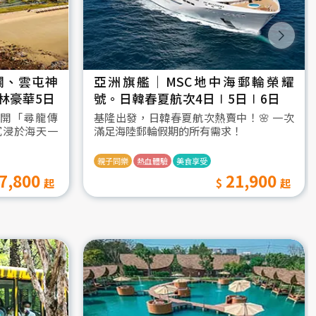
瀾、雲屯神
亞洲旗艦｜MSC地中海郵輪榮耀
林豪華5日
號。日韓春夏航次4日∣5日∣6日
開「尋龍傳
基隆出發，日韓春夏航次熱賣中！🌸 一次
沉浸於海天一
滿足海陸郵輪假期的所有需求！
親子同樂
熱血體驗
美食享受
7,800
21,900