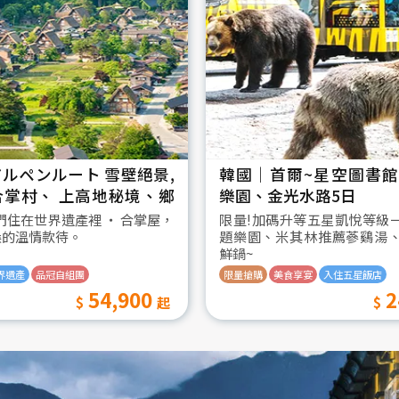
ルペンルート 雪壁絕景,
韓國│首爾~星空圖書館2
合掌村、 上高地秘境、鄉
樂園、金光水路5日
日
我們住在世界遺產裡 ‧ 合掌屋，
限量!加碼升等五星凱悅等級
桑的溫情款待。
題樂園、米其林推薦蔘鷄湯
鮮鍋~
界遺產
品冠自組團
限量搶購
美食享宴
入住五星飯店
54,900
2