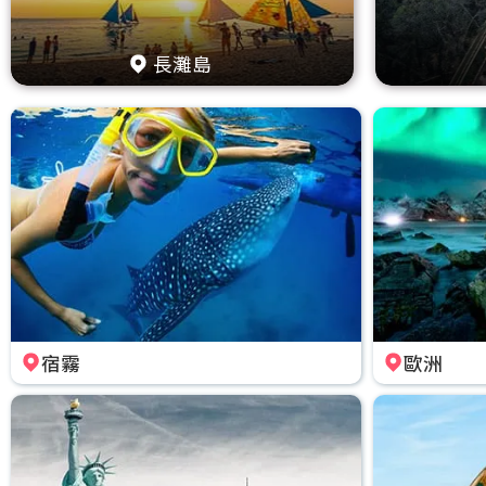
長灘島
宿霧
歐洲