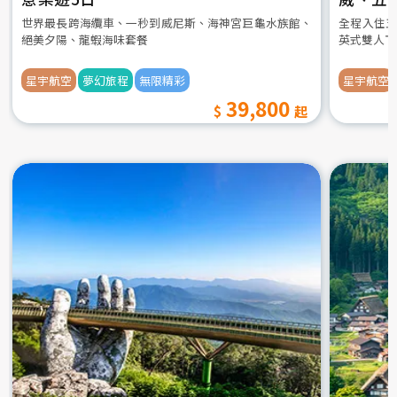
世界最長跨海纜車、一秒到威尼斯、海神宮巨龜水族館、
全程入住五
絕美夕陽、龍蝦海味套餐
英式雙人下
星宇航空
夢幻旅程
無限精彩
星宇航空
39,800