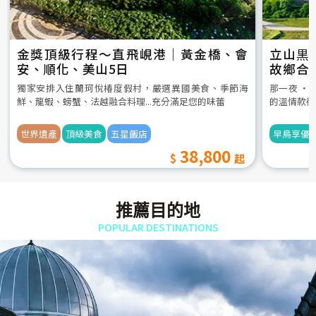
金獎頂級行程～直飛峴港｜黃金橋、會
立山黒
安、順化、美山5日
故鄉合
5日
獨家安排入住蘭珂悅椿度假村，嚴選異國美食、季節海
那一夜 ‧
鮮、龍蝦、螃蟹、法越融合料理...充分滿足您的味蕾
的溫情款待
世界遺產
頂級美食
五星飯店
早鳥享優
38,800
推薦目的地
POPULAR DESTINATIONS