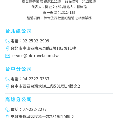
綜合旅遊業 交觀綜2112號
品保協會：北1281號
代表人：関宏文 網站聯絡人：賴崇瑜
編一編號：13124139
經營項目：綜合旅行社登記經營之相關業務
台北總公司
電話：02-2502-2999
台北市中山區南京東路3段103號11樓
service@pktravel.com.tw
台中分公司
電話：04-2322-3333
台中市西區台灣大道二段501號14樓之2
高雄分公司
電話：07-222-2277
高雄市新興區民權一路251號10樓-2