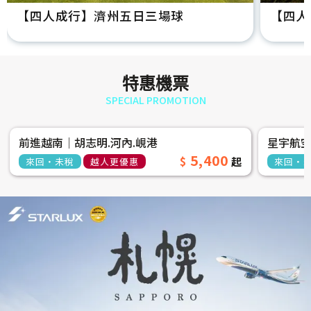
【四人成行】濟州五日三場球
【四人
特惠機票
SPECIAL PROMOTION
前進越南│胡志明.河內.峴港
星宇航
5,400
來回‧未稅
越人更優惠
來回‧