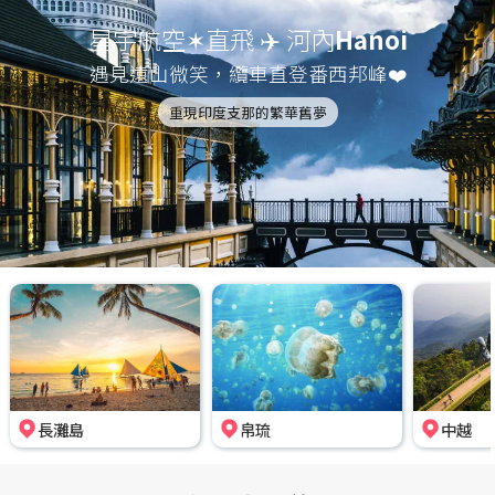
星宇航空✶直飛 ✈️ 河內
Hanoi
遇見遠山微笑，纜車直登番西邦峰❤️
重現印度支那的繁華舊夢
長灘島
帛琉
中越