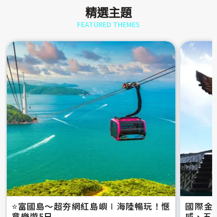
精選主題
FEATURED THEMES
⭐️富國島～超夯網紅島嶼∣海陸暢玩！愜
國際金
意樂遊5日
威、五