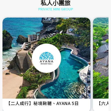
私人小團旅
PRIVATE MINI GROUP
【二人成行】秘境鞦韆、AYANA 5日
【六人