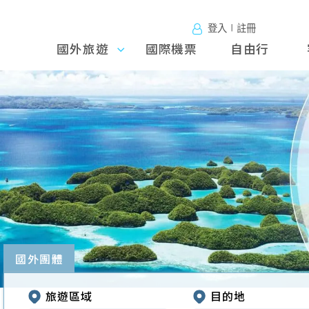
登入∣註冊
國外旅遊
國外旅
國際機票
自由行
遊
往前
國外團體
旅遊區域
目的地