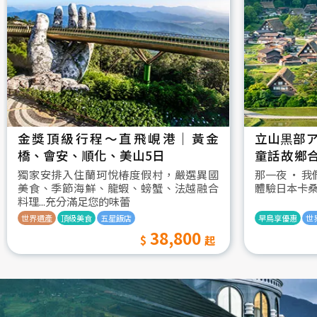
金獎頂級行程～直飛峴港｜黃金
立山黒部ア
橋、會安、順化、美山5日
童話故鄉
村古街町5
獨家安排入住蘭珂悅椿度假村，嚴選異國
那一夜 ‧ 
美食、季節海鮮、龍蝦、螃蟹、法越融合
體驗日本卡
料理...充分滿足您的味蕾
世界遺產
頂級美食
五星飯店
早鳥享優惠
世
38,800