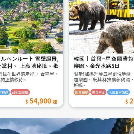
ルペンルート 雪壁絕景,
韓國│首爾~星空圖書館2
合掌村、 上高地秘境、鄉
樂園、金光水路5日
日
我們住在世界遺產裡 ‧ 合掌屋，
限量!加碼升等五星凱悅等級
桑的溫情款待。
題樂園、米其林推薦蔘鷄湯
鮮鍋~
界遺產
品冠自組團
限量搶購
美食享宴
入住五星飯店
54,900
2