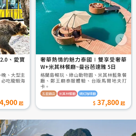
.0、愛寶
奢華熱情的魅力泰國∣雙享受奢華
W+米其林餐廳~曼谷芭達雅 5日
一晚、大型主
格蘭島暢玩、綠山動物園、米其林藍象餐
、必吃龍蝦海
廳、鄭王廟泰服體驗、台版馬爾地夫打
卡。
五星飯店
米其林餐廳
網紅咖啡廳
4,900
37,800