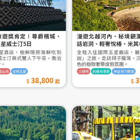
旅遊獎肯定∣尊爵檳城、
漫遊北越河內、秘境觀
星威士汀5日
話岩洞、輕奢悅椿、米其
星酒店，極鮮現撈海鮮吃到
全程入住國際五星飯店，展
威士汀英式雙人下午茶，喬治
說」之旅，走訪拜子龍灣，
街。
色的極致奢華度假氛圍。
島出海
全程五星
三排椅
悦椿海景房
神話洞穴晚宴
38,800
3