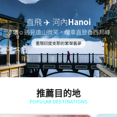
直飛 ✈️ 河內
Hanoi
沙壩☺遇見遠山微笑，纜車直登番西邦峰
重現印度支那的繁華舊夢
推薦目的地
POPULAR DESTINATIONS