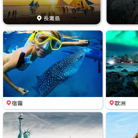
長灘島
宿霧
歐洲