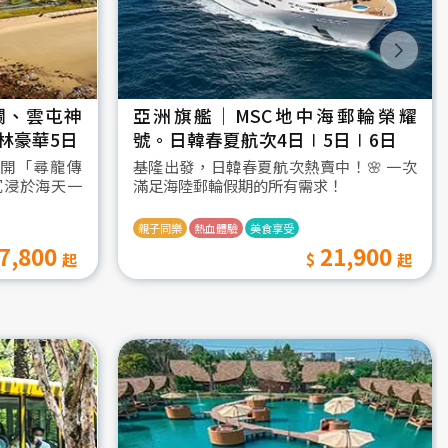
瀾、雲屯神
亞洲旗艦｜MSC地中海郵輪榮耀
林豪華5日
號。日韓春夏航次4日∣5日∣6日
開「尋龍傳
基隆出發，日韓春夏航次熱賣中！🌸 一次
沉浸於海天一
滿足海陸郵輪假期的所有需求！
親子同樂
熱血體驗
美食享受
7,800
21,900