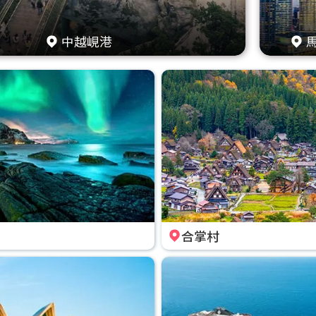
中越峴港
合掌村