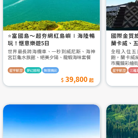
⭐️富國島～超夯網紅島嶼∣海陸暢
國際金質
玩！愜意樂遊5日
蘭卡威、五
世界最長跨海纜車、一秒到威尼斯、海神
全程入住五
宮巨龜水族館、絕美夕陽、龍蝦海味套餐
飽，蘭卡威
市魔鏡彩繪
星宇航空
夢幻旅程
無限精彩
星宇航空
三離
39,800