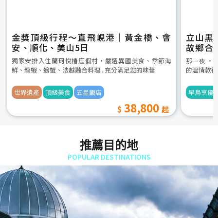
金獎頂級行程～直飛峴港｜黃金橋、會
立山黒
安、順化、美山5日
故鄉合
5日
獨家安排入住蘭珂悅椿度假村，嚴選異國美食、季節海
那一夜 ‧
鮮、龍蝦、螃蟹、法越融合料理...充分滿足您的味蕾
的溫情款待
世界遺產
頂級美食
五星飯店
早鳥享優
38,800
推薦目的地
POPULAR DESTINATIONS