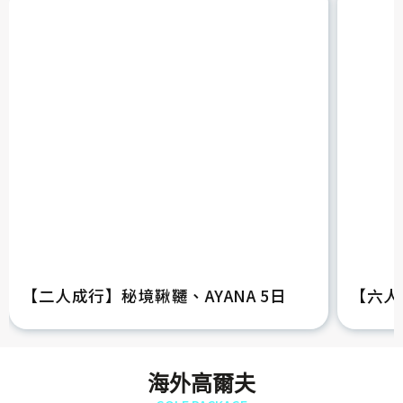
私人小團旅
PRIVATE MINI GROUP
【二人成行】秘境鞦韆、AYANA 5日
【六人