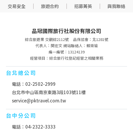
關於品冠旅遊
付款取貨
隱私權保護
交易安全
旅遊合約
招募菁英
與我聯絡
品冠國際旅行社股份有限公司
綜合旅遊業 交觀綜2112號
品保協會：北1281號
代表人：関宏文 網站聯絡人：賴崇瑜
編一編號：13124139
經營項目：綜合旅行社登記經營之相關業務
台北總公司
電話：02-2502-2999
台北市中山區南京東路3段103號11樓
service@pktravel.com.tw