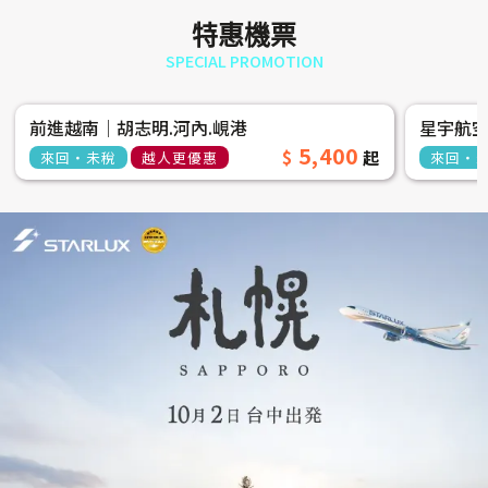
【四人成行】濟州五日三場球
【四人
特惠機票
SPECIAL PROMOTION
前進越南│胡志明.河內.峴港
星宇航
5,400
來回‧未稅
越人更優惠
來回‧