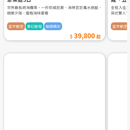
世界最長跨海纜車、一秒到威尼斯、海神宮巨龜水族館、
全程入住五
絕美夕陽、龍蝦海味套餐
英式雙人下
星宇航空
夢幻旅程
無限精彩
星宇航空
39,800