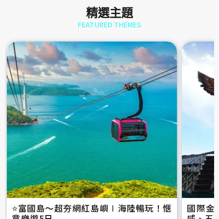
精選主題
FEATURED THEMES
⭐️富國島～超夯網紅島嶼∣海陸暢玩！愜
國際金
意樂遊5日
威、五