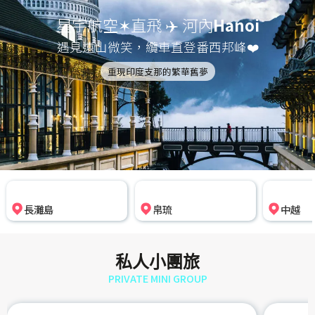
星宇航空✶直飛 ✈️ 河內
Hanoi
遇見遠山微笑，纜車直登番西邦峰❤️
重現印度支那的繁華舊夢
中越
長灘島
帛琉