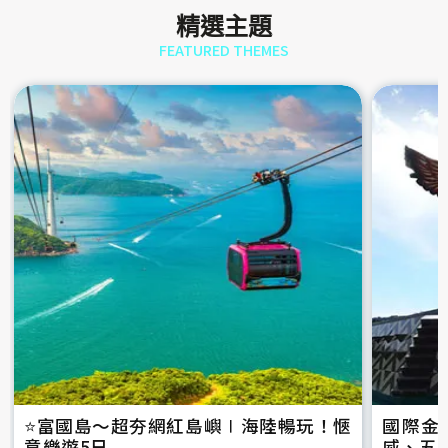
精選主題
FEATURED THEMES
⭐️富國島～超夯網紅島嶼∣海陸暢玩！愜
國際金
意樂遊5日
威、五