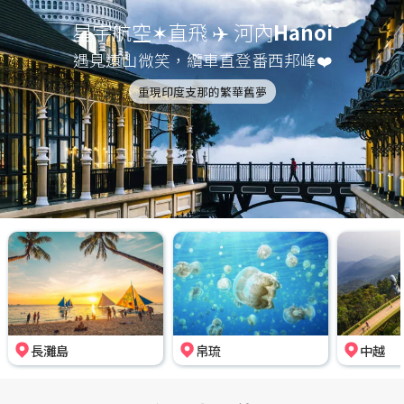
星宇航空✶直飛 ✈️ 河內
Hanoi
遇見遠山微笑，纜車直登番西邦峰❤️
重現印度支那的繁華舊夢
長灘島
帛琉
中越