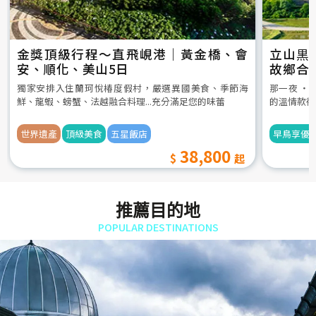
金獎頂級行程～直飛峴港｜黃金橋、會
立山黒
安、順化、美山5日
故鄉合
5日
獨家安排入住蘭珂悅椿度假村，嚴選異國美食、季節海
那一夜 ‧
鮮、龍蝦、螃蟹、法越融合料理...充分滿足您的味蕾
的溫情款待
世界遺產
頂級美食
五星飯店
早鳥享優
38,800
推薦目的地
POPULAR DESTINATIONS