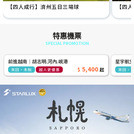
【四人成行】濟州五日三場球
【四人
特惠機票
SPECIAL PROMOTION
前進越南│胡志明.河內.峴港
星宇航
5,400
來回‧未稅
越人更優惠
來回‧