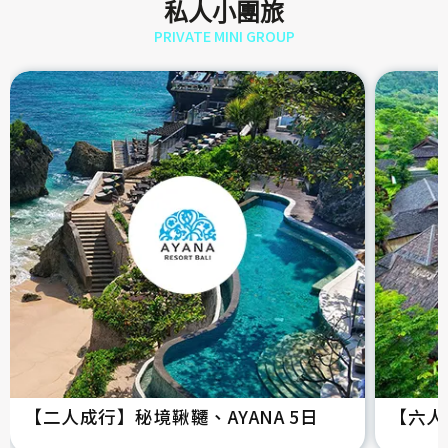
私人小團旅
PRIVATE MINI GROUP
【二人成行】秘境鞦韆、AYANA 5日
【六人