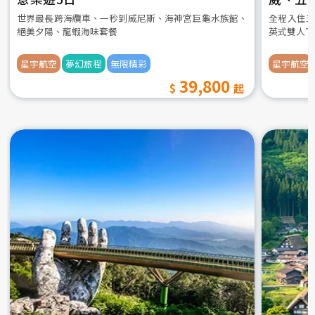
世界最長跨海纜車、一秒到威尼斯、海神宮巨龜水族館、
全程入住五
絕美夕陽、龍蝦海味套餐
英式雙人下
星宇航空
夢幻旅程
無限精彩
星宇航空
39,800