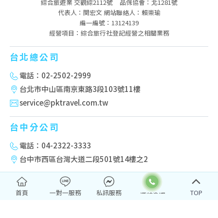
綜合旅遊業 交觀綜2112號
品保協會：北1281號
代表人：関宏文 網站聯絡人：賴崇瑜
編一編號：13124139
經營項目：綜合旅行社登記經營之相關業務
台北總公司
電話：02-2502-2999
台北市中山區南京東路3段103號11樓
service@pktravel.com.tw
台中分公司
電話：04-2322-3333
台中市西區台灣大道二段501號14樓之2
高雄分公司
首頁
一對一服務
私訊服務
TOP
電話：07-222-2277
高雄市新興區民權一路251號10樓-2