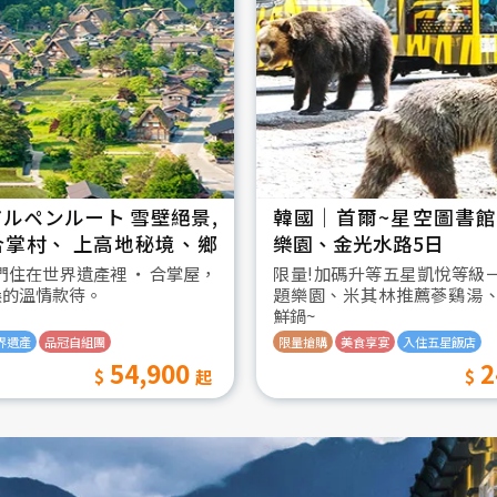
ルペンルート 雪壁絕景,
韓國│首爾~星空圖書館2
合掌村、 上高地秘境、鄉
樂園、金光水路5日
日
我們住在世界遺產裡 ‧ 合掌屋，
限量!加碼升等五星凱悅等級
桑的溫情款待。
題樂園、米其林推薦蔘鷄湯
鮮鍋~
界遺產
品冠自組團
限量搶購
美食享宴
入住五星飯店
54,900
2