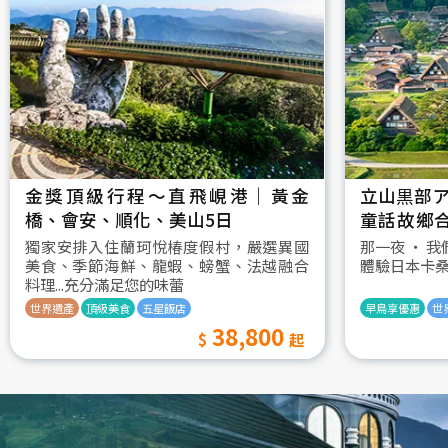
金獎頂級行程～直飛峴港｜黃金
立山黒部ア
橋、會安、順化、美山5日
童話故鄉
村古街町5
獨家安排入住蘭珂悅椿度假村，嚴選異國
那一夜 ‧ 
美食、季節海鮮、龍蝦、螃蟹、法越融合
體驗日本卡
料理...充分滿足您的味蕾
世界遺產
頂級美食
五星飯店
早鳥享優惠
世
38,800