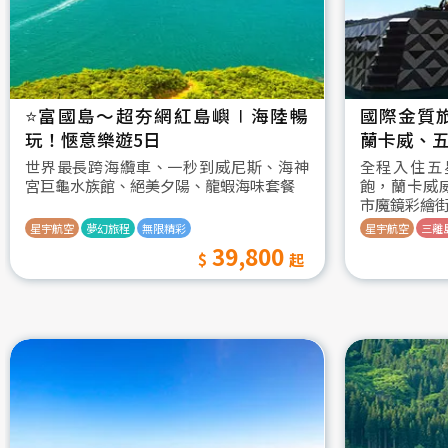
⭐️富國島～超夯網紅島嶼∣海陸暢
國際金質
玩！愜意樂遊5日
蘭卡威、五
世界最長跨海纜車、一秒到威尼斯、海神
全程入住五
宮巨龜水族館、絕美夕陽、龍蝦海味套餐
飽，蘭卡威
市魔鏡彩繪
星宇航空
夢幻旅程
無限精彩
星宇航空
三離
39,800