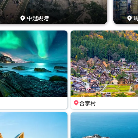
中越峴港
合掌村