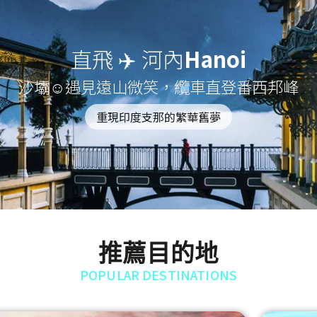
直飛 ✈️ 河內
Hanoi
沙壩☺遇見遠山微笑，纜車直登番西邦峰
重現印度支那的繁華舊夢
推薦目的地
POPULAR DESTINATIONS