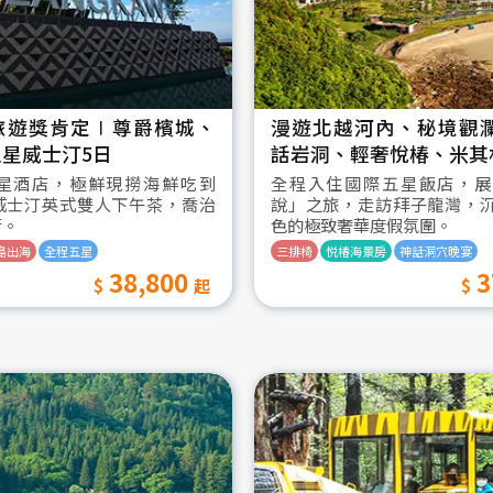
旅遊獎肯定∣尊爵檳城、
漫遊北越河內、秘境觀
星威士汀5日
話岩洞、輕奢悅椿、米其
星酒店，極鮮現撈海鮮吃到
全程入住國際五星飯店，展
威士汀英式雙人下午茶，喬治
說」之旅，走訪拜子龍灣，
街。
色的極致奢華度假氛圍。
島出海
全程五星
三排椅
悦椿海景房
神話洞穴晚宴
38,800
3