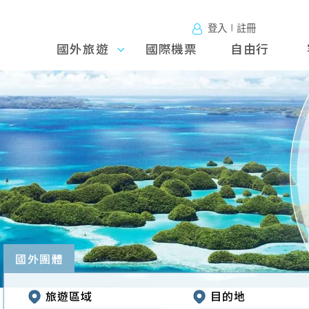
登入∣註冊
國外旅遊
國外旅
國際機票
自由行
遊
往前
國外團體
旅遊區域
目的地