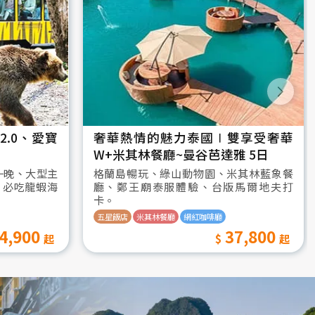
.0、愛寶
奢華熱情的魅力泰國∣雙享受奢華
W+米其林餐廳~曼谷芭達雅 5日
一晚、大型主
格蘭島暢玩、綠山動物園、米其林藍象餐
、必吃龍蝦海
廳、鄭王廟泰服體驗、台版馬爾地夫打
卡。
五星飯店
米其林餐廳
網紅咖啡廳
4,900
37,800