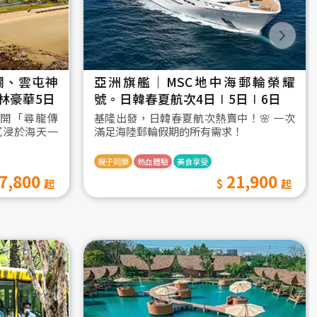
瀾、雲屯神
亞洲旗艦｜MSC地中海郵輪榮耀
林豪華5日
號。日韓春夏航次4日∣5日∣6日
開「尋龍傳
基隆出發，日韓春夏航次熱賣中！🌸 一次
沉浸於海天一
滿足海陸郵輪假期的所有需求！
親子同樂
熱血體驗
美食享受
7,800
21,900