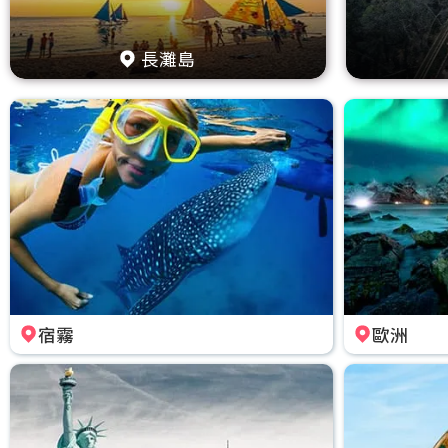
長灘島
宿霧
歐洲