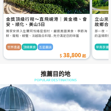
金獎頂級行程～直飛峴港｜黃金橋、會
立山黒
安、順化、美山5日
故鄉合
5日
獨家安排入住蘭珂悅椿度假村，嚴選異國美食、季節海
那一夜 ‧
鮮、龍蝦、螃蟹、法越融合料理...充分滿足您的味蕾
的溫情款待
世界遺產
頂級美食
五星飯店
早鳥享優
38,800
推薦目的地
POPULAR DESTINATIONS