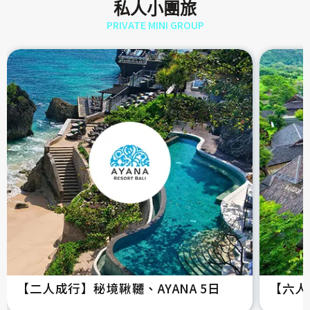
私人小團旅
PRIVATE MINI GROUP
【二人成行】秘境鞦韆、AYANA 5日
【六人