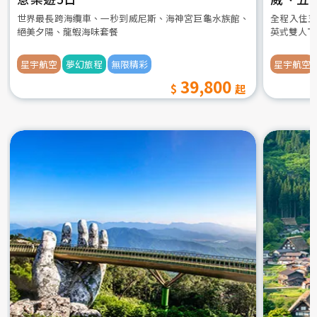
世界最長跨海纜車、一秒到威尼斯、海神宮巨龜水族館、
全程入住五
絕美夕陽、龍蝦海味套餐
英式雙人下
星宇航空
夢幻旅程
無限精彩
星宇航空
39,800