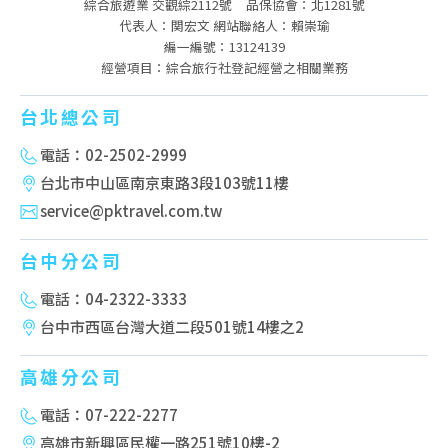
綜合旅遊業 交觀綜2112號
品保協會：北1281號
代表人：関宏文 網站聯絡人：賴崇瑜
編一編號：13124139
經營項目：綜合旅行社登記經營之相關業務
台北總公司
電話：02-2502-2999
台北市中山區南京東路3段103號11樓
service@pktravel.com.tw
台中分公司
電話：04-2322-3333
台中市西區台灣大道二段501號14樓之2
高雄分公司
電話：07-222-2277
高雄市新興區民權一路251號10樓-2