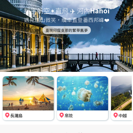
星宇航空✶直飛 ✈️ 河內
Hanoi
遇見遠山微笑，纜車直登番西邦峰❤️
重現印度支那的繁華舊夢
長灘島
帛琉
中越