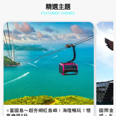
精選主題
FEATURED THEMES
⭐️富國島～超夯網紅島嶼∣海陸暢玩！愜
國際金
意樂遊5日
威、五