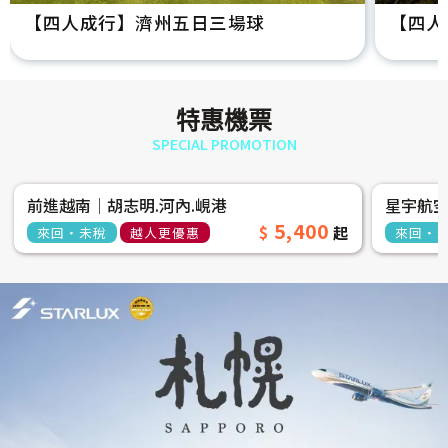
【四人成行】濟州五日三場球
【四人
特惠機票
SPECIAL PROMOTION
前進越南│胡志明.河內.峴港
星宇航
5,400
來回‧未稅
越人更優惠
來回‧