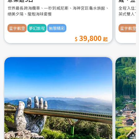
世界最長跨海纜車、一秒到威尼斯、海神宮巨龜水族館、
全程入住五
絕美夕陽、龍蝦海味套餐
英式雙人下
星宇航空
夢幻旅程
無限精彩
星宇航空
39,800