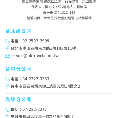
綜合旅遊業 交觀綜2112號
品保協會：北1281號
代表人：関宏文 網站聯絡人：賴崇瑜
編一編號：13124139
經營項目：綜合旅行社登記經營之相關業務
台北總公司
電話：02-2502-2999
台北市中山區南京東路3段103號11樓
service@pktravel.com.tw
台中分公司
電話：04-2322-3333
台中市西區台灣大道二段501號14樓之2
高雄分公司
電話：07-222-2277
高雄市新興區民權一路251號10樓-2