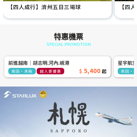
【四人成行】濟州五日三場球
【四人
特惠機票
SPECIAL PROMOTION
前進越南│胡志明.河內.峴港
星宇航
5,400
來回‧未稅
越人更優惠
來回‧