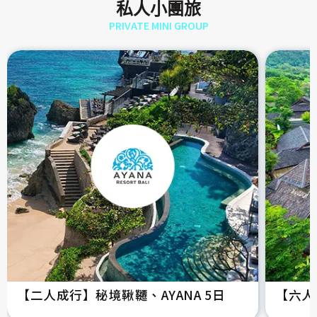
私人小團旅
PRIVATE MINI GROUP
【二人成行】秘境鞦韆、AYANA 5日
【六人