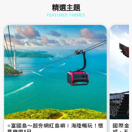
精選主題
FEATURED THEMES
⭐️富國島～超夯網紅島嶼∣海陸暢玩！愜
國際金
意樂遊5日
威、五