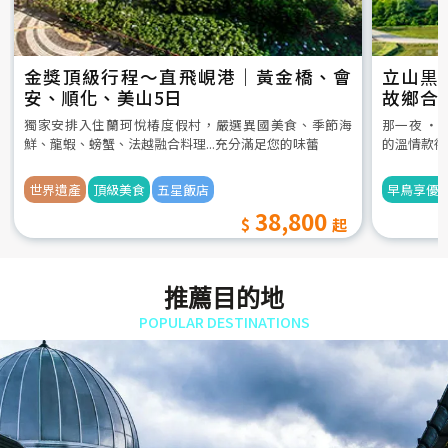
金獎頂級行程～直飛峴港｜黃金橋、會
立山黒
安、順化、美山5日
故鄉合
5日
獨家安排入住蘭珂悅椿度假村，嚴選異國美食、季節海
那一夜 ‧
鮮、龍蝦、螃蟹、法越融合料理...充分滿足您的味蕾
的溫情款待
世界遺產
頂級美食
五星飯店
早鳥享優
38,800
推薦目的地
POPULAR DESTINATIONS