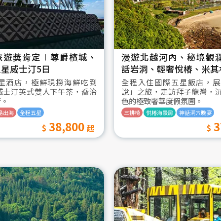
旅遊獎肯定∣尊爵檳城、
漫遊北越河內、秘境觀
星威士汀5日
話岩洞、輕奢悅椿、米其
星酒店，極鮮現撈海鮮吃到
全程入住國際五星飯店，展
威士汀英式雙人下午茶，喬治
說」之旅，走訪拜子龍灣，
街。
色的極致奢華度假氛圍。
島出海
全程五星
三排椅
悦椿海景房
神話洞穴晚宴
38,800
3