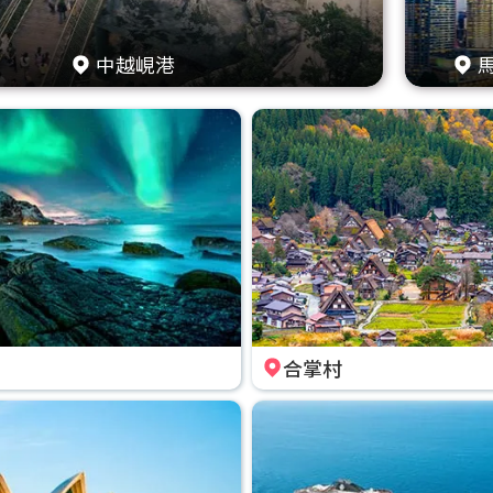
中越峴港
合掌村