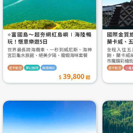
⭐️富國島～超夯網紅島嶼∣海陸暢
國際金質
玩！愜意樂遊5日
蘭卡威、五
世界最長跨海纜車、一秒到威尼斯、海神
全程入住五
宮巨龜水族館、絕美夕陽、龍蝦海味套餐
飽，蘭卡威
市魔鏡彩繪
星宇航空
夢幻旅程
無限精彩
星宇航空
三離
39,800