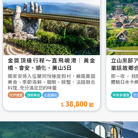
金獎頂級行程～直飛峴港｜黃金
立山黒部ア
橋、會安、順化、美山5日
童話故鄉
村古街町5
獨家安排入住蘭珂悅椿度假村，嚴選異國
那一夜 ‧ 
美食、季節海鮮、龍蝦、螃蟹、法越融合
體驗日本卡
料理...充分滿足您的味蕾
世界遺產
頂級美食
五星飯店
早鳥享優惠
世
38,800