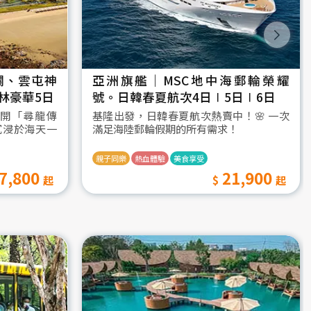
瀾、雲屯神
亞洲旗艦｜MSC地中海郵輪榮耀
林豪華5日
號。日韓春夏航次4日∣5日∣6日
開「尋龍傳
基隆出發，日韓春夏航次熱賣中！🌸 一次
沉浸於海天一
滿足海陸郵輪假期的所有需求！
親子同樂
熱血體驗
美食享受
7,800
21,900