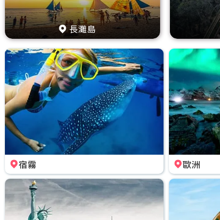
長灘島
宿霧
歐洲