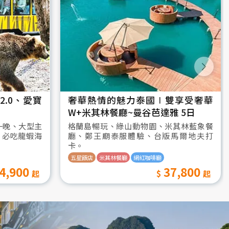
.0、愛寶
奢華熱情的魅力泰國∣雙享受奢華
W+米其林餐廳~曼谷芭達雅 5日
一晚、大型主
格蘭島暢玩、綠山動物園、米其林藍象餐
、必吃龍蝦海
廳、鄭王廟泰服體驗、台版馬爾地夫打
卡。
五星飯店
米其林餐廳
網紅咖啡廳
4,900
37,800