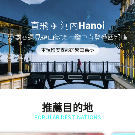
直飛 ✈️ 河內
Hanoi
沙壩☺遇見遠山微笑，纜車直登番西邦峰
重現印度支那的繁華舊夢
推薦目的地
POPULAR DESTINATIONS