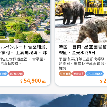
ルペンルート 雪壁絕景,
韓國│首爾~星空圖書館2
合掌村、 上高地秘境、鄉
樂園、金光水路5日
日
我們住在世界遺產裡 ‧ 合掌屋，
限量!加碼升等五星凱悅等級
桑的溫情款待。
題樂園、米其林推薦蔘鷄湯
鮮鍋~
界遺產
品冠自組團
限量搶購
美食享宴
入住五星飯店
54,900
2