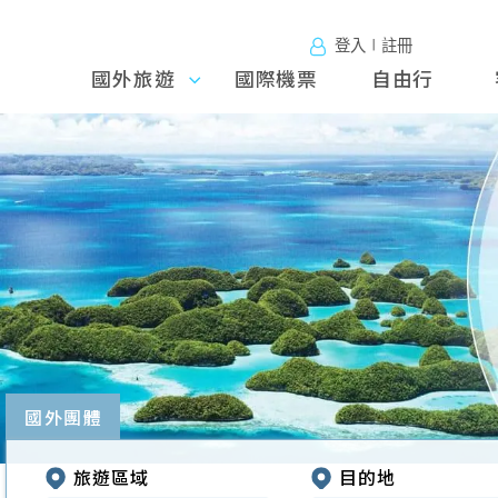
登入∣註冊
國外旅遊
國外旅
國際機票
自由行
遊
往前
國外團體
旅遊區域
目的地