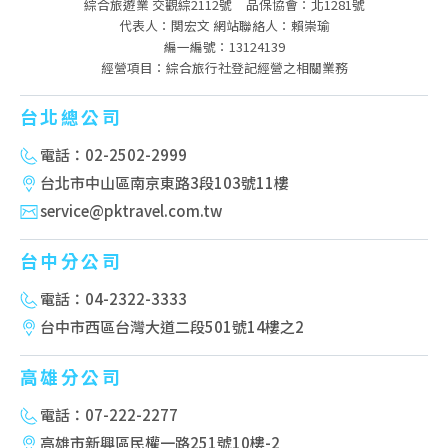
綜合旅遊業 交觀綜2112號
品保協會：北1281號
代表人：関宏文 網站聯絡人：賴崇瑜
編一編號：13124139
經營項目：綜合旅行社登記經營之相關業務
台北總公司
電話：02-2502-2999
台北市中山區南京東路3段103號11樓
service@pktravel.com.tw
台中分公司
電話：04-2322-3333
台中市西區台灣大道二段501號14樓之2
高雄分公司
電話：07-222-2277
高雄市新興區民權一路251號10樓-2