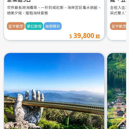
世界最長跨海纜車、一秒到威尼斯、海神宮巨龜水族館、
全程入住五
絕美夕陽、龍蝦海味套餐
英式雙人下
星宇航空
夢幻旅程
無限精彩
星宇航空
39,800