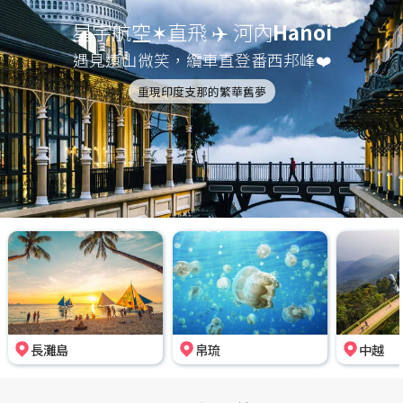
星宇航空✶直飛 ✈️ 河內
Hanoi
遇見遠山微笑，纜車直登番西邦峰❤️
重現印度支那的繁華舊夢
長灘島
帛琉
中越