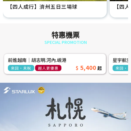
【四人成行】濟州五日三場球
【四人
特惠機票
SPECIAL PROMOTION
前進越南│胡志明.河內.峴港
星宇航
5,400
來回‧未稅
越人更優惠
來回‧