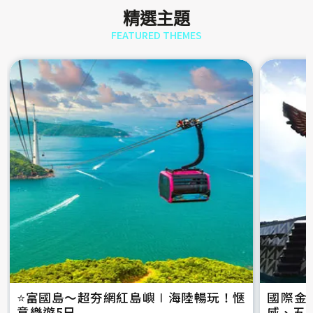
精選主題
FEATURED THEMES
⭐️富國島～超夯網紅島嶼∣海陸暢玩！愜
國際金
意樂遊5日
威、五