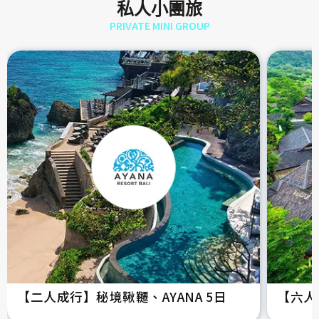
私人小團旅
PRIVATE MINI GROUP
【二人成行】秘境鞦韆、AYANA 5日
【六人