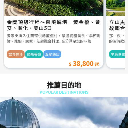
金獎頂級行程～直飛峴港｜黃金橋、會
立山黒
安、順化、美山5日
故鄉合
5日
獨家安排入住蘭珂悅椿度假村，嚴選異國美食、季節海
那一夜 ‧
鮮、龍蝦、螃蟹、法越融合料理...充分滿足您的味蕾
的溫情款待
世界遺產
頂級美食
五星飯店
早鳥享優
38,800
推薦目的地
POPULAR DESTINATIONS