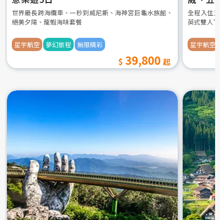
世界最長跨海纜車、一秒到威尼斯、海神宮巨龜水族館、
全程入住五
絕美夕陽、龍蝦海味套餐
英式雙人下
星宇航空
夢幻旅程
無限精彩
星宇航空
39,800