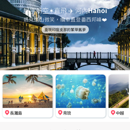
星宇航空✶直飛 ✈️ 河內
Hanoi
遇見遠山微笑，纜車直登番西邦峰❤️
重現印度支那的繁華舊夢
長灘島
帛琉
中越