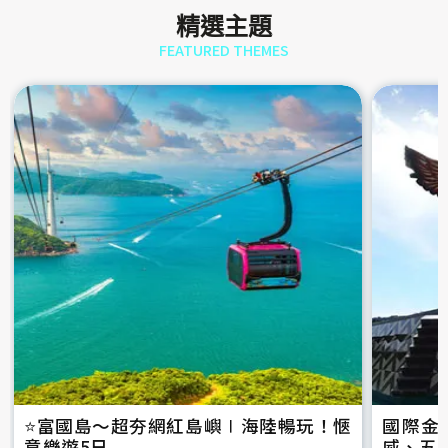
精選主題
FEATURED THEMES
⭐️富國島～超夯網紅島嶼∣海陸暢玩！愜
國際金
意樂遊5日
威、五