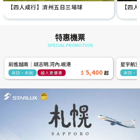
【四人成行】濟州五日三場球
【四人
特惠機票
SPECIAL PROMOTION
前進越南│胡志明.河內.峴港
星宇航
5,400
來回‧未稅
越人更優惠
來回‧