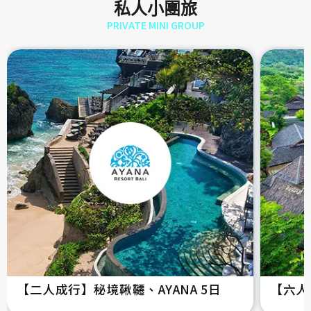
私人小團旅
PRIVATE MINI GROUP
【二人成行】秘境鞦韆、AYANA 5日
【六人