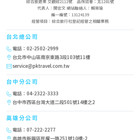
綜合旅遊業 交觀綜2112號
品保協會：北1281號
代表人：関宏文 網站聯絡人：賴崇瑜
編一編號：13124139
經營項目：綜合旅行社登記經營之相關業務
台北總公司
電話：02-2502-2999
台北市中山區南京東路3段103號11樓
service@pktravel.com.tw
台中分公司
電話：04-2322-3333
台中市西區台灣大道二段501號14樓之2
高雄分公司
電話：07-222-2277
高雄市新興區民權一路251號10樓-2