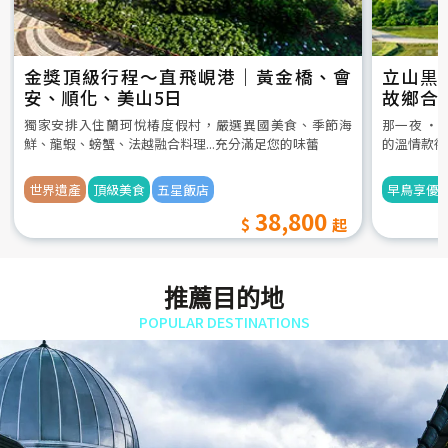
金獎頂級行程～直飛峴港｜黃金橋、會
立山黒
安、順化、美山5日
故鄉合
5日
獨家安排入住蘭珂悅椿度假村，嚴選異國美食、季節海
那一夜 ‧
鮮、龍蝦、螃蟹、法越融合料理...充分滿足您的味蕾
的溫情款待
世界遺產
頂級美食
五星飯店
早鳥享優
38,800
推薦目的地
POPULAR DESTINATIONS