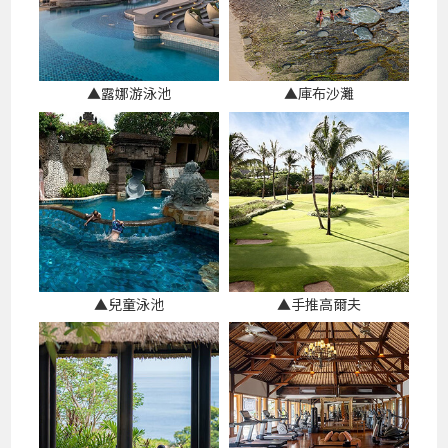
▲露娜游泳池
▲庫布沙灘
▲兒童泳池
▲手推高爾夫