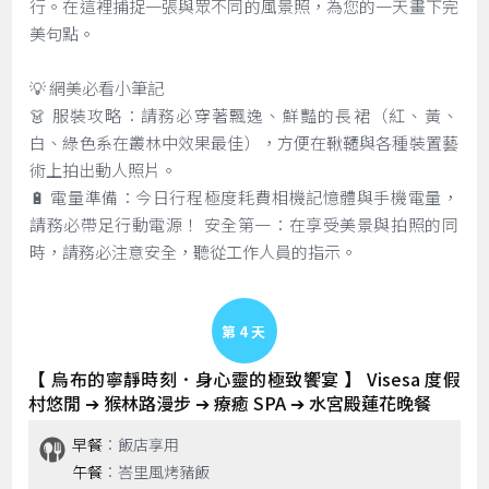
行。在這裡捕捉一張與眾不同的風景照，為您的一天畫下完
美句點。
💡 網美必看小筆記
👗 服裝攻略：請務必穿著飄逸、鮮豔的長裙（紅、黃、
白、綠色系在叢林中效果最佳），方便在鞦韆與各種裝置藝
術上拍出動人照片。
🔋 電量準備：今日行程極度耗費相機記憶體與手機電量，
請務必帶足行動電源！ 安全第一：在享受美景與拍照的同
時，請務必注意安全，聽從工作人員的指示。
Day 4
【 烏布的寧靜時刻．身心靈的極致饗宴 】 Visesa 度假
村悠閒 ➔ 猴林路漫步 ➔ 療癒 SPA ➔ 水宮殿蓮花晚餐
早餐
：飯店享用
午餐
：峇里風烤豬飯