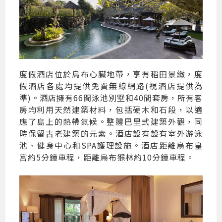
度假酒店位於烏布心臟地帶，享有稻田景緻，度
假酒店各處均提供免費無線網路(視酒店提供為
準)。酒店擁有66間泳池別墅和40間套房，所有客
房均利用天然建築材料，包括硬木和石段，以適
應了島上的熱帶氣候。整體巴里式建築外觀，同
時保留古老建築的元素。酒店設有設有室外游泳
池、健身中心和SPA護理設施。酒店距離烏布皇
宮約5分鐘車程，距離烏布猴林約10分鐘車程。