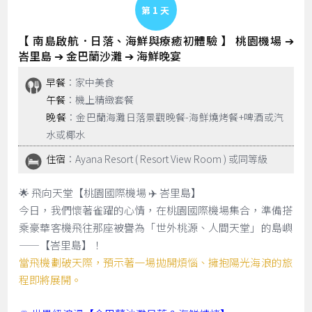
Day 1
【 南島啟航．日落、海鮮與療癒初體驗 】 桃園機場 ➔
峇里島 ➔ 金巴蘭沙灘 ➔ 海鮮晚宴
早餐
：家中美食
午餐
：機上精緻套餐
晚餐
：金巴蘭海灘日落景觀晚餐-海鮮燒烤餐+啤酒或汽
水或椰水
住宿
：Ayana Resort ( Resort View Room ) 或同等級
🌟 飛向天堂【桃園國際機場 ✈️ 峇里島】
今日，我們懷著雀躍的心情，在桃園國際機場集合，準備搭
乘豪華客機飛往那座被譽為「世外桃源、人間天堂」的島嶼
——【峇里島】！
當飛機劃破天際，預示著一場拋開煩惱、擁抱陽光海浪的旅
程即將展開。