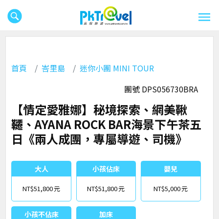
首頁
峇里島
迷你小團 MINI TOUR
團號 DPS056730BRA
【情定愛雅娜】秘境探索、網美鞦
韆、AYANA ROCK BAR海景下午茶五
日《兩人成團，專屬導遊、司機》
大人
小孩佔床
嬰兒
NT$51,800
NT$51,800
NT$5,000
小孩不佔床
加床