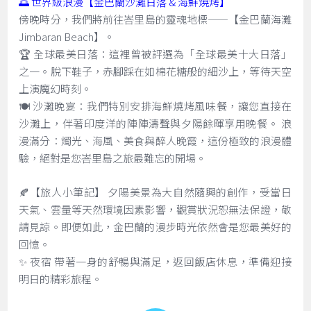
🌅 世界級浪漫【金巴蘭沙灘日落 & 海鮮燒烤】
傍晚時分，我們將前往峇里島的靈魂地標——【金巴蘭海灘
Jimbaran Beach】。
🏆 全球最美日落：這裡曾被評選為「全球最美十大日落」
之一。脫下鞋子，赤腳踩在如棉花糖般的細沙上，等待天空
上演魔幻時刻。
🍽️ 沙灘晚宴：我們特別安排海鮮燒烤風味餐，讓您直接在
沙灘上，伴著印度洋的陣陣濤聲與夕陽餘暉享用晚餐。 浪
漫滿分：燭光、海風、美食與醉人晚霞，這份極致的浪漫體
驗，絕對是您峇里島之旅最難忘的開場。
🍂【旅人小筆記】 夕陽美景為大自然隨興的創作，受當日
天氣、雲量等天然環境因素影響，觀賞狀況恕無法保證，敬
請見諒。即便如此，金巴蘭的漫步時光依然會是您最美好的
回憶。
✨ 夜宿 帶著一身的舒暢與滿足，返回飯店休息，準備迎接
明日的精彩旅程。