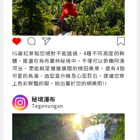
IG最紅景點您絕對不能錯過，4種不同高度的鞦
韆，擺盪在烏布叢林秘境中，不僅可以俯瞰阿湧
河谷，更能眺望層層廣闊的梯田美景，還有4個
可愛的鳥巢、造型直升機及心型巨石，建議您穿
上色彩鮮豔的服，拍出屬於您的網美照!!
秘境瀑布
Tegenungan