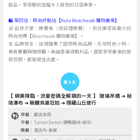
飲品，享受眼前這幅令人屏息的日落美景。
🛍️ 第四站：時尚終點站【Kuta Beachwalk 購物廣場】
🛒 血拼天堂：晚餐後（或自理晚餐），前往庫塔區最大的
時尚地標【Beachwalk 購物廣場】。
👗 品牌齊全：這裡匯集了國際時尚品牌、在地特色小物、
美食餐廳與咖啡廳。無論是補貨戰利品，還是享受最後的度
假悠閒，都是絕佳去處。
Day 3
【 網美降臨．流量密碼全解鎖的一天 】 玻璃吊橋 ➔ 秘
境瀑布 ➔ 鞦韆鳥巢狂拍 ➔ 隱藏山丘健行
早餐
：飯店享用
午餐
：Taman Dedari-髒鴨風味+飲料
晚餐
：酒店內-套餐