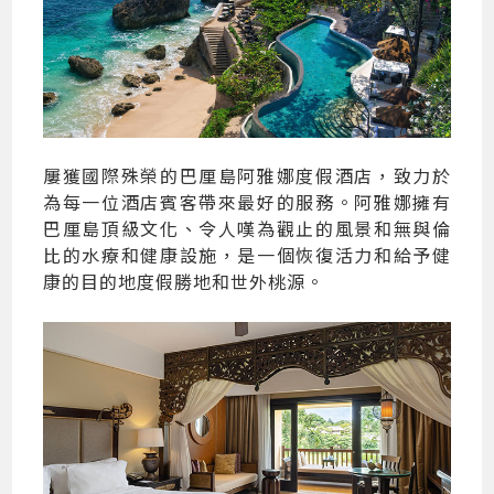
屢獲國際殊榮的巴厘島阿雅娜度假酒店，致力於
為每一位酒店賓客帶來最好的服務。阿雅娜擁有
巴厘島頂級文化、令人嘆為觀止的風景和無與倫
比的水療和健康設施，是一個恢復活力和給予健
康的目的地度假勝地和世外桃源。