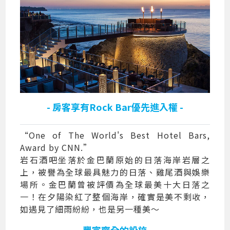
- 房客享有Rock Bar優先進入權 -
“One of The World's Best Hotel Bars,
Award by CNN.”
岩石酒吧坐落於金巴蘭原始的日落海岸岩層之
上，被譽為全球最具魅力的日落、雞尾酒與娛樂
場所。金巴蘭曾被評價為全球最美十大日落之
一！在夕陽染紅了整個海岸，確實是美不剩收，
如遇見了細雨紛紛，也是另一種美～
- 豐富齊全的設施 -