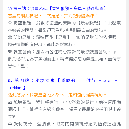
☁️ 第三站：流量密碼【景觀鞦韆 + 鳥巢 + 藝術裝置】
峇里島網紅標配，一次滿足，拍到記憶體爆炸！
🦅 高空鞦韆：挑戰將您盪向天際的【景觀鞦韆】！飛越叢
林峽谷的瞬間，攝影師已為您捕捉到最自由的姿態。
🪺 夢幻鳥巢：鑽進巨型【鳥巢】，無論是甜美的依偎照，
還是慵懶的度假風，都能輕鬆駕馭。
💖 裝置藝術：園區內各種精心設計的景觀裝置藝術，每一
個角落都是為了美照而生。請準備好您的鮮豔長裙，盡情享
受快門聲！
🥾 第四站：秘境探索【隱藏的山丘健行 Hidden Hill
Trekking】
活動筋骨，探索連當地人都不一定知道的絕美視角。
⛰️ 私房景點：我們將進行一小段輕鬆的健行，前往這座隱
藏版山丘。這裡沒有過多遊客，保留了最原始的梯田與山谷
景觀。
🌅 獨特視野：登頂後，眼前的開闊視野絕對值得這趟健