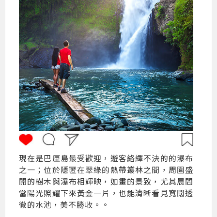
現在是巴厘島最受歡迎，遊客絡繹不決的的瀑布
之一；位於隱匿在翠綠的熱帶叢林之間，周圍盛
開的樹木與瀑布相輝映，如畫的景致，尤其晨間
當陽光照耀下來黃金一片，也能清晰看見寬闊透
徹的水池，美不勝收。。