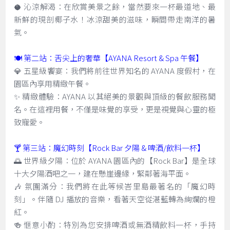
🥥 沁涼解渴：在欣賞美景之餘，當然要來一杯最道地、最
新鮮的現剖椰子水！冰涼甜美的滋味，瞬間帶走南洋的暑
氣。
🍽️ 第二站：舌尖上的奢華【AYANA Resort & Spa 午餐】
💎 五星級饗宴：我們將前往世界知名的 AYANA 度假村，在
園區內享用精緻午餐。
✨ 精緻體驗：AYANA 以其絕美的景觀與頂級的餐飲服務聞
名。在這裡用餐，不僅是味覺的享受，更是視覺與心靈的極
致寵愛。
🍸 第三站：魔幻時刻【Rock Bar 夕陽 & 啤酒/飲料一杯】
🌅 世界級夕陽：位於 AYANA 園區內的【Rock Bar】是全球
十大夕陽酒吧之一，建在懸崖邊緣，緊鄰著海平面。
🎶 氛圍滿分：我們將在此等候峇里島最著名的「魔幻時
刻」。伴隨 DJ 播放的音樂，看著天空從湛藍轉為絢爛的橙
紅。
🍻 愜意小酌：特別為您安排啤酒或無酒精飲料一杯，手持