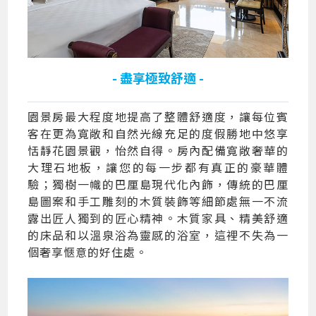
- 盡享極致舒適 -
園景房最大程度地提高了整體舒適度，讓每位賓
客在更為寬敞和自然光線充足的度假勝地中悠享
恬靜花園景觀，怡然自得。房內配備寬敞奢華的
大理石地板，讓您的每一步都有真正的豪華體
驗；獨樹一幟的巴厘島現代化內飾，傳統的巴厘
島圖案和手工雕刻的木質裝飾等細節處無一不流
露出匠人獨到的匠心精神。木質家具、精美舒適
的床品和以溫泉浴為靈感的浴室，這裡不失為一
個奢享愜意的好住處。