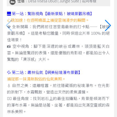
住宿
：Desa Visesa Ubud ( Jungle Suite ) 或同等級
🌉 第一站：驚險視角【最新景點！玻璃景觀吊橋】
心跳加速！在透明橋面上捕捉雲端漫步的瞬間。
💎 全新開幕：我們將前往峇里島最新的打卡點——【玻璃
景觀吊橋】。這是考驗您膽量，同時保證出片率 100% 的絕
佳場景！
📸 空中視角：腳下是深邃的峽谷或叢林，頭頂是藍天白
雲。無論是驚訝的表情，還是優雅的背影殺，都能拍出令人
驚豔的「漂浮感」大片。
💦 第二站：叢林仙氣【網美秘境瀑布景觀】
捕捉那一抹清新脫俗的仙氣美照。
💧 自然之美：遠離喧囂，前往隱藏版的秘境瀑布。在光影
的折射下，水霧飄散，營造出天然的柔焦濾鏡。
🧚‍♀️ 最佳角度：找到岩石上的最佳拍攝點，背景是傾瀉而下
的瀑布水幕，無論是站著、坐著，都能拍出充滿空靈感的森
林系美照。