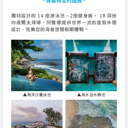
獨特設計的 14 座游泳池、2座健身房， 18 洞迷
你高爾夫球場，阿雅娜提供世界一流的度假休閒
設計，完美您的海島悠閒假期體驗。
▲海洋沙灘泳池
▲海水浴水療池