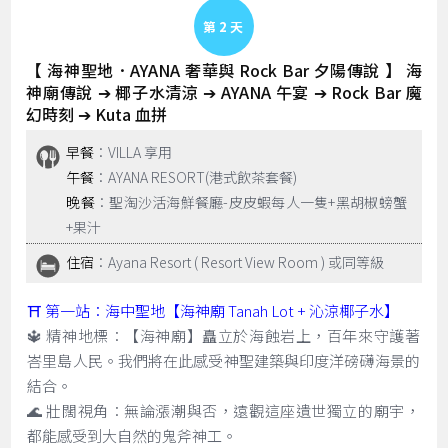
Day 2
【 海神聖地．AYANA 奢華與 Rock Bar 夕陽傳說 】 海
神廟傳說 ➔ 椰子水清涼 ➔ AYANA 午宴 ➔ Rock Bar 魔
幻時刻 ➔ Kuta 血拼
早餐
：VILLA 享用
午餐
：AYANA RESORT(港式飲茶套餐)
晚餐
：聖淘沙活海鮮餐廳-皮皮蝦每人一隻+黑胡椒螃蟹
+果汁
住宿
：Ayana Resort ( Resort View Room ) 或同等級
⛩️ 第一站：海中聖地【海神廟 Tanah Lot + 沁涼椰子水】
🔱 精神地標：【海神廟】矗立於海蝕岩上，百年來守護著
峇里島人民。我們將在此感受神聖建築與印度洋磅礴海景的
結合。
🌊 壯闊視角：無論漲潮與否，遠觀這座遺世獨立的廟宇，
都能感受到大自然的鬼斧神工。