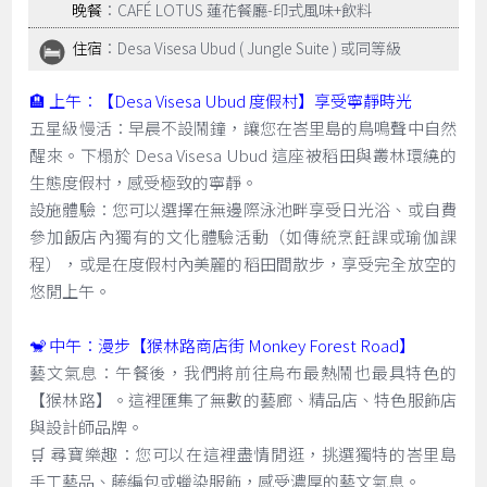
晚餐
：CAFÉ LOTUS 蓮花餐廳-印式風味+飲料
住宿
：Desa Visesa Ubud ( Jungle Suite ) 或同等級
🏨 上午：【Desa Visesa Ubud 度假村】享受寧靜時光
五星級慢活：早晨不設鬧鐘，讓您在峇里島的鳥鳴聲中自然
醒來。下榻於 Desa Visesa Ubud 這座被稻田與叢林環繞的
生態度假村，感受極致的寧靜。
設施體驗：您可以選擇在無邊際泳池畔享受日光浴、或自費
參加飯店內獨有的文化體驗活動（如傳統烹飪課或瑜伽課
程），或是在度假村內美麗的稻田間散步，享受完全放空的
悠閒上午。
🐒 中午：漫步【猴林路商店街 Monkey Forest Road】
藝文氣息：午餐後，我們將前往烏布最熱鬧也最具特色的
【猴林路】。這裡匯集了無數的藝廊、精品店、特色服飾店
與設計師品牌。
🛒 尋寶樂趣：您可以在這裡盡情閒逛，挑選獨特的峇里島
手工藝品、藤編包或蠟染服飾，感受濃厚的藝文氣息。