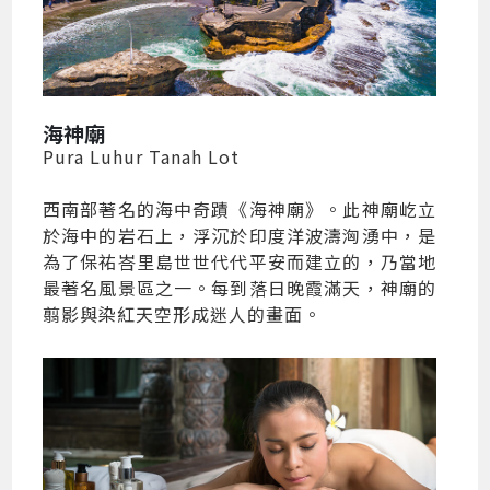
海神廟
Pura Luhur Tanah Lot
西南部著名的海中奇蹟《海神廟》。此神廟屹立
於海中的岩石上，浮沉於印度洋波濤洶湧中，是
為了保祐峇里島世世代代平安而建立的，乃當地
最著名風景區之一。每到落日晚霞滿天，神廟的
翦影與染紅天空形成迷人的畫面。