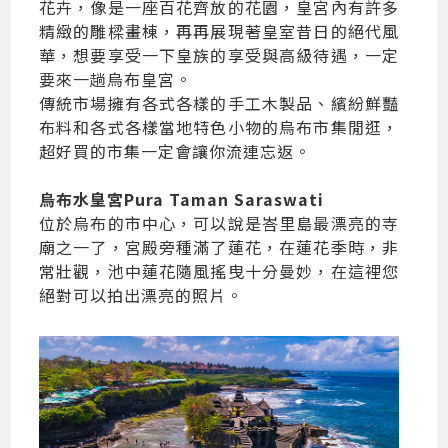
花卉，像是一座百花齊放的花園，皇宮內有許多
精緻的雕樑畫棟，再再展現著皇室昔日的絕代風
華，想要享受一下皇族的享受與高級待遇，一定
要來一趟烏布皇宮。
傳統市場擁有各式各樣的手工木製品、繽紛鮮豔
布料和各式各樣當地特色小物的烏布市集閒逛，
超好買的市集一定會讓你流連忘返。
烏布水皇宮Pura Taman Saraswati
位於烏布的市中心，可以說是峇里島最漂亮的寺
廟之一了，宮殿旁種滿了蓮花，在蓮花季時，非
常壯觀，池中蓮花隨風搖曳十分曼妙，在這裡您
絕對可以拍出漂亮的照片。