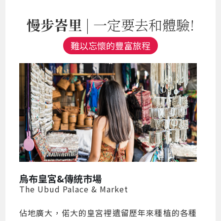
慢步峇里
| 一定要去和體驗!
難以忘懷的豐富旅程
烏布皇宮&傳統市場
The Ubud Palace & Market
佔地廣大，偌大的皇宮裡遺留歷年來種植的各種