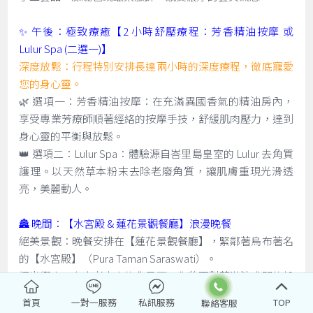
✨ 午後：極致療癒【2 小時舒壓療程：芳香精油按摩 或
Lulur Spa (二選一)】
深度放鬆：行程特別安排長達兩小時的深度療程，徹底寵愛
您的身心靈。
🌿 選項一：芳香精油按摩：在充滿異國香氣的精油房內，
享受專業芳療師順著經絡的按摩手技，舒緩肌肉壓力，達到
身心靈的平衡與放鬆。
👑 選項二：Lulur Spa：體驗源自峇里島皇室的 Lulur 去角質
護理。以天然草本粉末去除老廢角質，讓肌膚重現光滑透
亮，美麗動人。
🏯 晚間：【水宮殿 & 蓮花景觀餐廳】浪漫晚餐
絕美景觀：晚餐安排在【蓮花景觀餐廳】，緊鄰著烏布著名
的【水宮殿】（Pura Taman Saraswati）。
燭光饗宴：在古老寺廟的背景下，您將面對著滿池盛開的粉
紅蓮花，伴隨著峇里島傳統舞蹈（有時需視表演時間而
首頁
一對一服務
私訊服務
TOP
定），享用精緻的晚餐。