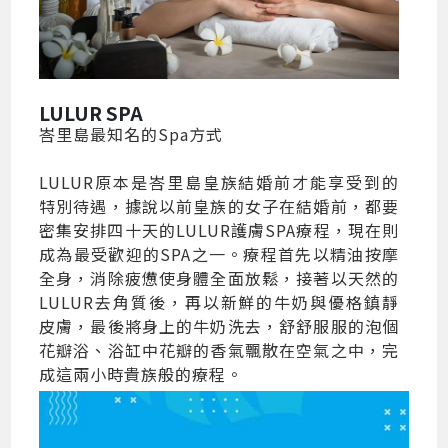
LULUR SPA
峇里島最知名的Spa方式
LULUR原本是峇里島皇族結婚前才能享受到的
特別待遇，據說以前皇族的女子在結婚前，都要
密集安排四十天的LULUR護膚SPA療程，現在則
成為最受歡迎的SPA之一。療程首先以精油按摩
全身，消除疲憊使身體全面放鬆，接著以天然的
LULUR去角質後，再以新鮮的牛奶與優格鎮靜
皮膚，最後將身上的牛奶洗去，舒舒服服的泡個
花瓣浴、浴缸中花瓣的香氣飄散在空氣之中，完
成這兩小時貴族般的療程。