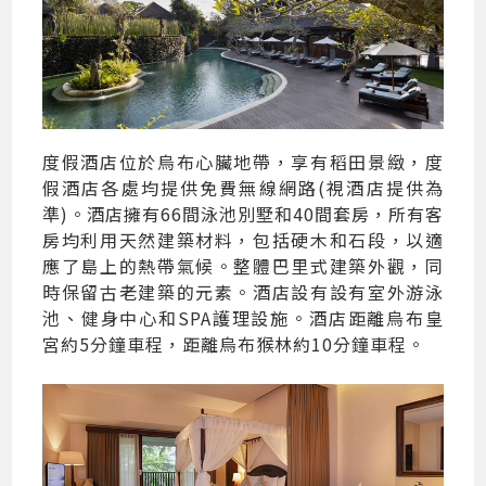
度假酒店位於烏布心臟地帶，享有稻田景緻，度
假酒店各處均提供免費無線網路(視酒店提供為
準)。酒店擁有66間泳池別墅和40間套房，所有客
房均利用天然建築材料，包括硬木和石段，以適
應了島上的熱帶氣候。整體巴里式建築外觀，同
時保留古老建築的元素。酒店設有設有室外游泳
池、健身中心和SPA護理設施。酒店距離烏布皇
宮約5分鐘車程，距離烏布猴林約10分鐘車程。