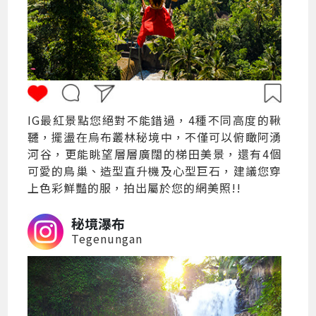
IG最紅景點您絕對不能錯過，4種不同高度的鞦
韆，擺盪在烏布叢林秘境中，不僅可以俯瞰阿湧
河谷，更能眺望層層廣闊的梯田美景，還有4個
可愛的鳥巢、造型直升機及心型巨石，建議您穿
上色彩鮮豔的服，拍出屬於您的網美照!!
秘境瀑布
Tegenungan