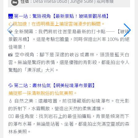
住宿
：Desa Visesa Ubud ( Jungle Suite ) 或同等級
🌉 第一站：驚險視角【最新景點！玻璃景觀吊橋】
心跳加速！在透明橋面上捕捉雲端漫步的瞬間。
💎 全新開幕：我們將前往峇里島最新的打卡點——【玻璃
景觀吊橋】。這是考驗您膽量，同時保證出片率 100% 的絕
佳場景！
📸 空中視角：腳下是深邃的峽谷或叢林，頭頂是藍天白
雲。無論是驚訝的表情，還是優雅的背影殺，都能拍出令人
驚豔的「漂浮感」大片。
💦 第二站：叢林仙氣【網美秘境瀑布景觀】
捕捉那一抹清新脫俗的仙氣美照。
💧 自然之美：遠離喧囂，前往隱藏版的秘境瀑布。在光影
的折射下，水霧飄散，營造出天然的柔焦濾鏡。
🧚‍♀️ 最佳角度：找到岩石上的最佳拍攝點，背景是傾瀉而下
的瀑布水幕，無論是站著、坐著，都能拍出充滿空靈感的森
林系美照。