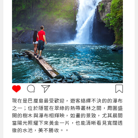
現在是巴厘島最受歡迎，遊客絡繹不決的的瀑布
之一；位於隱匿在翠綠的熱帶叢林之間，周圍盛
開的樹木與瀑布相輝映，如畫的景致，尤其晨間
當陽光照耀下來黃金一片，也能清晰看見寬闊透
徹的水池，美不勝收。。