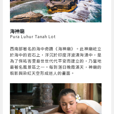
海神廟
Pura Luhur Tanah Lot
西南部著名的海中奇蹟《海神廟》。此神廟屹立
於海中的岩石上，浮沉於印度洋波濤洶湧中，是
為了保祐峇里島世世代代平安而建立的，乃當地
最著名風景區之一。每到落日晚霞滿天，神廟的
翦影與染紅天空形成迷人的畫面。