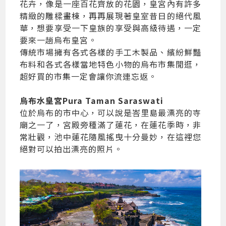
花卉，像是一座百花齊放的花園，皇宮內有許多
精緻的雕樑畫棟，再再展現著皇室昔日的絕代風
華，想要享受一下皇族的享受與高級待遇，一定
要來一趟烏布皇宮。
傳統市場擁有各式各樣的手工木製品、繽紛鮮豔
布料和各式各樣當地特色小物的烏布市集閒逛，
超好買的市集一定會讓你流連忘返。
烏布水皇宮Pura Taman Saraswati
位於烏布的市中心，可以說是峇里島最漂亮的寺
廟之一了，宮殿旁種滿了蓮花，在蓮花季時，非
常壯觀，池中蓮花隨風搖曳十分曼妙，在這裡您
絕對可以拍出漂亮的照片。