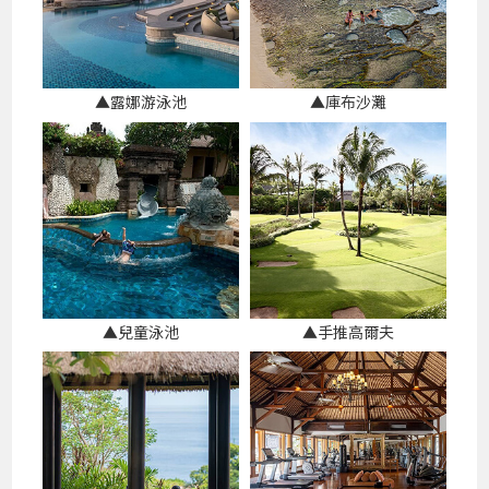
▲露娜游泳池
▲庫布沙灘
▲兒童泳池
▲手推高爾夫