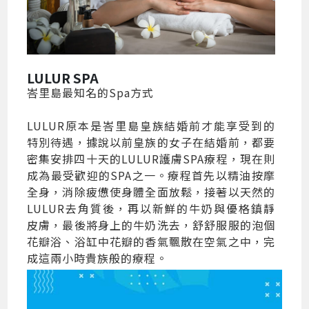
LULUR SPA
峇里島最知名的Spa方式
LULUR原本是峇里島皇族結婚前才能享受到的
特別待遇，據說以前皇族的女子在結婚前，都要
密集安排四十天的LULUR護膚SPA療程，現在則
成為最受歡迎的SPA之一。療程首先以精油按摩
全身，消除疲憊使身體全面放鬆，接著以天然的
LULUR去角質後，再以新鮮的牛奶與優格鎮靜
皮膚，最後將身上的牛奶洗去，舒舒服服的泡個
花瓣浴、浴缸中花瓣的香氣飄散在空氣之中，完
成這兩小時貴族般的療程。