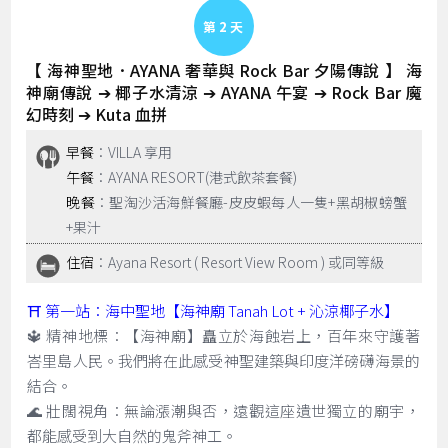
Day 2
【 海神聖地．AYANA 奢華與 Rock Bar 夕陽傳說 】 海
神廟傳說 ➔ 椰子水清涼 ➔ AYANA 午宴 ➔ Rock Bar 魔
幻時刻 ➔ Kuta 血拼
早餐
：VILLA 享用
午餐
：AYANA RESORT(港式飲茶套餐)
晚餐
：聖淘沙活海鮮餐廳-皮皮蝦每人一隻+黑胡椒螃蟹
+果汁
住宿
：Ayana Resort ( Resort View Room ) 或同等級
⛩️ 第一站：海中聖地【海神廟 Tanah Lot + 沁涼椰子水】
🔱 精神地標：【海神廟】矗立於海蝕岩上，百年來守護著
峇里島人民。我們將在此感受神聖建築與印度洋磅礴海景的
結合。
🌊 壯闊視角：無論漲潮與否，遠觀這座遺世獨立的廟宇，
都能感受到大自然的鬼斧神工。