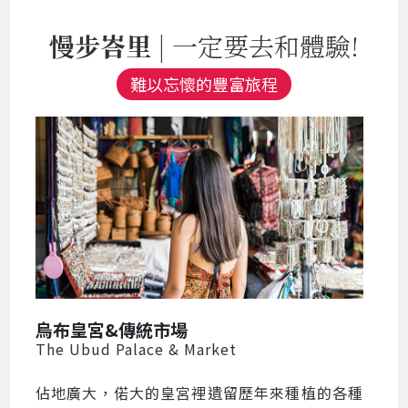
慢步峇里
| 一定要去和體驗!
難以忘懷的豐富旅程
烏布皇宮&傳統市場
The Ubud Palace & Market
佔地廣大，偌大的皇宮裡遺留歷年來種植的各種