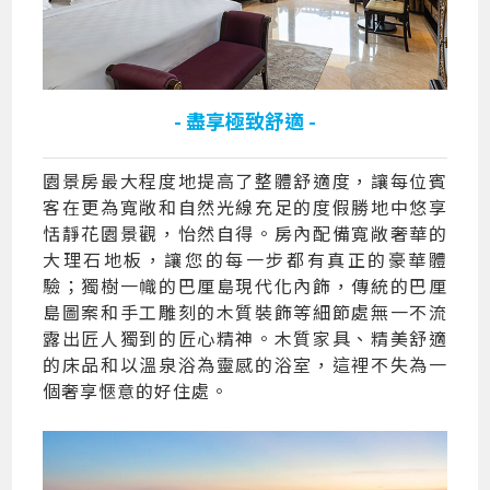
- 盡享極致舒適 -
園景房最大程度地提高了整體舒適度，讓每位賓
客在更為寬敞和自然光線充足的度假勝地中悠享
恬靜花園景觀，怡然自得。房內配備寬敞奢華的
大理石地板，讓您的每一步都有真正的豪華體
驗；獨樹一幟的巴厘島現代化內飾，傳統的巴厘
島圖案和手工雕刻的木質裝飾等細節處無一不流
露出匠人獨到的匠心精神。木質家具、精美舒適
的床品和以溫泉浴為靈感的浴室，這裡不失為一
個奢享愜意的好住處。