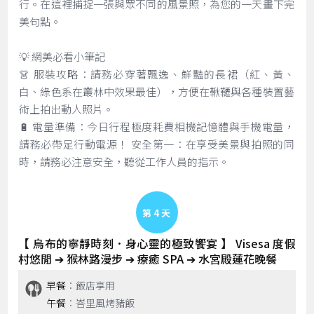
行。在這裡捕捉一張與眾不同的風景照，為您的一天畫下完
美句點。
💡 網美必看小筆記
👗 服裝攻略：請務必穿著飄逸、鮮豔的長裙（紅、黃、
白、綠色系在叢林中效果最佳），方便在鞦韆與各種裝置藝
術上拍出動人照片。
🔋 電量準備：今日行程極度耗費相機記憶體與手機電量，
請務必帶足行動電源！ 安全第一：在享受美景與拍照的同
時，請務必注意安全，聽從工作人員的指示。
Day 4
【 烏布的寧靜時刻．身心靈的極致饗宴 】 Visesa 度假
村悠閒 ➔ 猴林路漫步 ➔ 療癒 SPA ➔ 水宮殿蓮花晚餐
早餐
：飯店享用
午餐
：峇里風烤豬飯