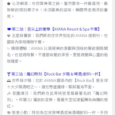
🥥 沁涼解渴：在欣賞美景之餘，當然要來一杯最道地、最
新鮮的現剖椰子水！冰涼甜美的滋味，瞬間帶走南洋的暑
氣。
🍽️ 第二站：舌尖上的奢華【AYANA Resort & Spa 午餐】
💎 五星級饗宴：我們將前往世界知名的 AYANA 度假村，在
園區內享用精緻午餐。
✨ 精緻體驗：AYANA 以其絕美的景觀與頂級的餐飲服務聞
名。在這裡用餐，不僅是味覺的享受，更是視覺與心靈的極
致寵愛。
🍸 第三站：魔幻時刻【Rock Bar 夕陽 & 啤酒/飲料一杯】
🌅 世界級夕陽：位於 AYANA 園區內的【Rock Bar】是全球
十大夕陽酒吧之一，建在懸崖邊緣，緊鄰著海平面。
🎶 氛圍滿分：我們將在此等候峇里島最著名的「魔幻時
刻」。伴隨 DJ 播放的音樂，看著天空從湛藍轉為絢爛的橙
紅。
🍻 愜意小酌：特別為您安排啤酒或無酒精飲料一杯，手持