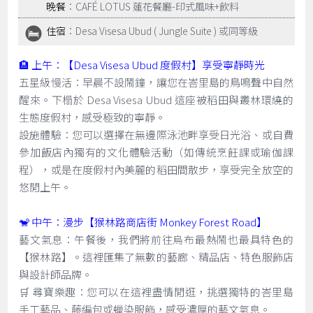
晚餐
：CAFÉ LOTUS 蓮花餐廳-印式風味+飲料
住宿
：Desa Visesa Ubud ( Jungle Suite ) 或同等級
🏨 上午：【Desa Visesa Ubud 度假村】享受寧靜時光
五星級慢活：早晨不設鬧鐘，讓您在峇里島的鳥鳴聲中自然
醒來。下榻於 Desa Visesa Ubud 這座被稻田與叢林環繞的
生態度假村，感受極致的寧靜。
設施體驗：您可以選擇在無邊際泳池畔享受日光浴、或自費
參加飯店內獨有的文化體驗活動（如傳統烹飪課或瑜伽課
程），或是在度假村內美麗的稻田間散步，享受完全放空的
悠閒上午。
🐒 中午：漫步【猴林路商店街 Monkey Forest Road】
藝文氣息：午餐後，我們將前往烏布最熱鬧也最具特色的
【猴林路】。這裡匯集了無數的藝廊、精品店、特色服飾店
與設計師品牌。
🛒 尋寶樂趣：您可以在這裡盡情閒逛，挑選獨特的峇里島
手工藝品、藤編包或蠟染服飾，感受濃厚的藝文氣息。