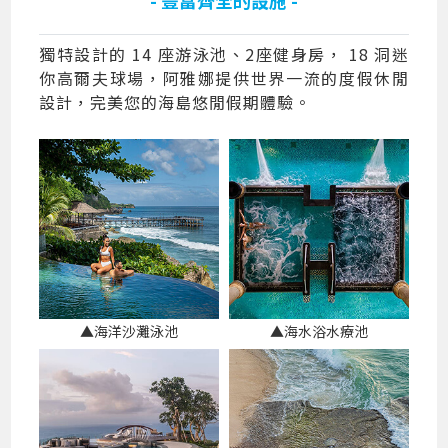
獨特設計的 14 座游泳池、2座健身房， 18 洞迷
你高爾夫球場，阿雅娜提供世界一流的度假休閒
設計，完美您的海島悠閒假期體驗。
▲海洋沙灘泳池
▲海水浴水療池