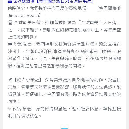
🌅 世界級浪漫【金巴蘭沙灘日落 & 海鮮燒烤】
傍晚時分，我們將前往峇里島的靈魂地標——【金巴蘭海灘
Jimbaran Beach】。
🏆 全球最美日落：這裡曾被評選為「全球最美十大日落」
之一。脫下鞋子，赤腳踩在如棉花糖般的細沙上，等待天空
上演魔幻時刻。
🍽️ 沙灘晚宴：我們特別安排海鮮燒烤風味餐，讓您直接在
沙灘上，伴著印度洋的陣陣濤聲與夕陽餘暉享用晚餐。 浪
漫滿分：燭光、海風、美食與醉人晚霞，這份極致的浪漫體
驗，絕對是您峇里島之旅最難忘的開場。
🍂【旅人小筆記】 夕陽美景為大自然隨興的創作，受當日
天氣、雲量等天然環境因素影響，觀賞狀況恕無法保證，敬
請見諒。即便如此，金巴蘭的漫步時光依然會是您最美好的
回憶。
✨ 夜宿 帶著一身的舒暢與滿足，返回飯店休息，準備迎接
明日的精彩旅程。