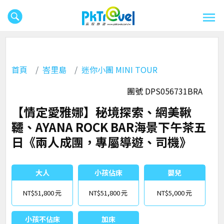
首頁
峇里島
迷你小團 MINI TOUR
團號 DPS056731BRA
【情定愛雅娜】秘境探索、網美鞦
韆、AYANA ROCK BAR海景下午茶五
日《兩人成團，專屬導遊、司機》
大人
小孩佔床
嬰兒
NT$51,800
NT$51,800
NT$5,000
小孩不佔床
加床