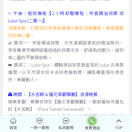
✨ 午後：極致療癒【2 小時舒壓療程：芳香精油按摩 或
Lulur Spa (二選一)】
深度放鬆：行程特別安排長達兩小時的深度療程，徹底寵愛
您的身心靈。
🌿 選項一：芳香精油按摩：在充滿異國香氣的精油房內，
享受專業芳療師順著經絡的按摩手技，舒緩肌肉壓力，達到
身心靈的平衡與放鬆。
👑 選項二：Lulur Spa：體驗源自峇里島皇室的 Lulur 去角質
護理。以天然草本粉末去除老廢角質，讓肌膚重現光滑透
亮，美麗動人。
🏯 晚間：【水宮殿 & 蓮花景觀餐廳】浪漫晚餐
絕美景觀：晚餐安排在【蓮花景觀餐廳】，緊鄰著烏布著名
的【水宮殿】（Pura Taman Saraswati）。
燭光饗宴：在古老寺廟的背景下，您將面對著滿池盛開的粉
紅蓮花，伴隨著峇里島傳統舞蹈（有時需視表演時間而
首頁
一對一服務
私訊服務
TOP
定），享用精緻的晚餐。