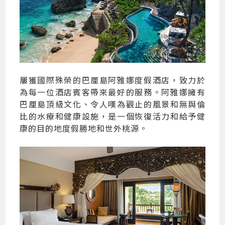
屢獲國際殊榮的巴厘島阿雅娜度假酒店，致力於
為每一位酒店賓客帶來最好的服務。阿雅娜擁有
巴厘島頂級文化、令人嘆為觀止的風景和無與倫
比的水療和健康設施，是一個恢復活力和給予健
康的目的地度假勝地和世外桃源。