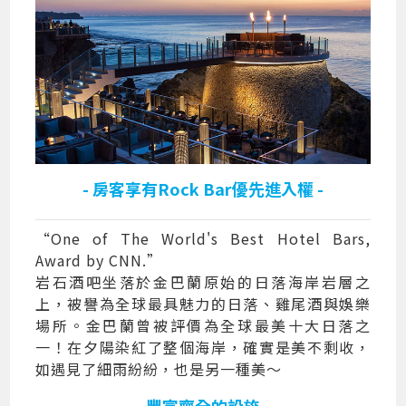
- 房客享有Rock Bar優先進入權 -
“One of The World's Best Hotel Bars,
Award by CNN.”
岩石酒吧坐落於金巴蘭原始的日落海岸岩層之
上，被譽為全球最具魅力的日落、雞尾酒與娛樂
場所。金巴蘭曾被評價為全球最美十大日落之
一！在夕陽染紅了整個海岸，確實是美不剩收，
如遇見了細雨紛紛，也是另一種美～
- 豐富齊全的設施 -