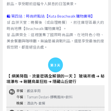
飲品，享受眼前這幅令人屏息的日落美景。
🛍️ 第四站：時尚終點站【Kuta Beachwalk 購物廣場】
🛒 血拼天堂：晚餐後（或自理晚餐），前往庫塔區最大的
時尚地標【Beachwalk 購物廣場】。
👗 品牌齊全：這裡匯集了國際時尚品牌、在地特色小物、
美食餐廳與咖啡廳。無論是補貨戰利品，還是享受最後的度
假悠閒，都是絕佳去處。
Day 3
【 網美降臨．流量密碼全解鎖的一天 】 玻璃吊橋 ➔ 秘
境瀑布 ➔ 鞦韆鳥巢狂拍 ➔ 隱藏山丘健行
早餐
：飯店享用
午餐
：Taman Dedari-髒鴨風味+飲料
晚餐
：酒店內-套餐