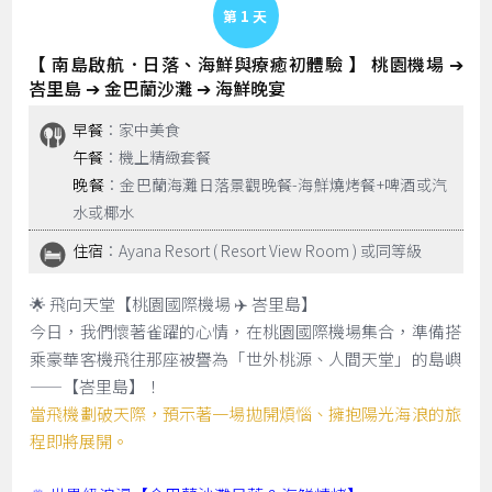
Day 1
【 南島啟航．日落、海鮮與療癒初體驗 】 桃園機場 ➔
峇里島 ➔ 金巴蘭沙灘 ➔ 海鮮晚宴
早餐
：家中美食
午餐
：機上精緻套餐
晚餐
：金巴蘭海灘日落景觀晚餐-海鮮燒烤餐+啤酒或汽
水或椰水
住宿
：Ayana Resort ( Resort View Room ) 或同等級
🌟 飛向天堂【桃園國際機場 ✈️ 峇里島】
今日，我們懷著雀躍的心情，在桃園國際機場集合，準備搭
乘豪華客機飛往那座被譽為「世外桃源、人間天堂」的島嶼
——【峇里島】！
當飛機劃破天際，預示著一場拋開煩惱、擁抱陽光海浪的旅
程即將展開。