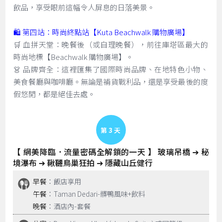
飲品，享受眼前這幅令人屏息的日落美景。
🛍️ 第四站：時尚終點站【Kuta Beachwalk 購物廣場】
🛒 血拼天堂：晚餐後（或自理晚餐），前往庫塔區最大的
時尚地標【Beachwalk 購物廣場】。
👗 品牌齊全：這裡匯集了國際時尚品牌、在地特色小物、
美食餐廳與咖啡廳。無論是補貨戰利品，還是享受最後的度
假悠閒，都是絕佳去處。
Day 3
【 網美降臨．流量密碼全解鎖的一天 】 玻璃吊橋 ➔ 秘
境瀑布 ➔ 鞦韆鳥巢狂拍 ➔ 隱藏山丘健行
早餐
：飯店享用
午餐
：Taman Dedari-髒鴨風味+飲料
晚餐
：酒店內-套餐