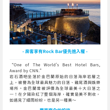
- 房客享有Rock Bar優先進入權 -
“One of The World's Best Hotel Bars,
Award by CNN.”
岩石酒吧坐落於金巴蘭原始的日落海岸岩層之
上，被譽為全球最具魅力的日落、雞尾酒與娛樂
場所。金巴蘭曾被評價為全球最美十大日落之
一！在夕陽染紅了整個海岸，確實是美不剩收，
如遇見了細雨紛紛，也是另一種美～
- 豐富齊全的設施 -