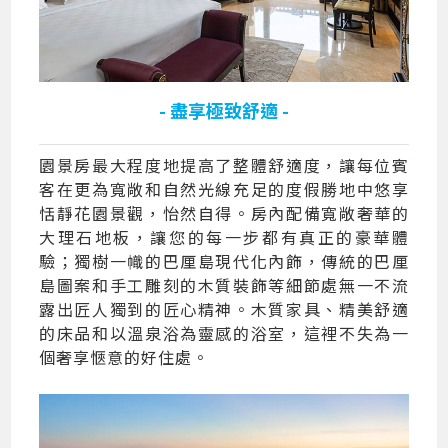
- 盡享極致舒適 -
園景房最大程度地提高了整體舒適度，讓每位賓
客在更為寬敞和自然光線充足的度假勝地中悠享
恬靜花園景觀，怡然自得。房內配備寬敞奢華的
大理石地板，讓您的每一步都有真正的豪華體
驗；獨樹一幟的巴厘島現代化內飾，傳統的巴厘
島圖案和手工雕刻的木質裝飾等細節處無一不流
露出匠人獨到的匠心精神。木質家具、精美舒適
的床品和以溫泉浴為靈感的浴室，這裡不失為一
個奢享愜意的好住處。