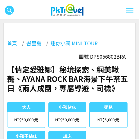
首頁
峇里島
迷你小團 MINI TOUR
團號 DPS056802BRA
【情定愛雅娜】秘境探索、網美鞦
韆、AYANA ROCK BAR海景下午茶五
日《兩人成團，專屬導遊、司機》
大人
小孩佔床
嬰兒
NT$50,800
NT$50,800
NT$5,000
小孩不佔床
加床