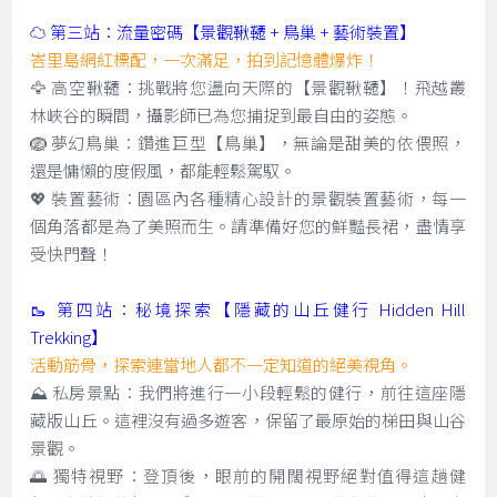
☁️ 第三站：流量密碼【景觀鞦韆 + 鳥巢 + 藝術裝置】
峇里島網紅標配，一次滿足，拍到記憶體爆炸！
🦅 高空鞦韆：挑戰將您盪向天際的【景觀鞦韆】！飛越叢
林峽谷的瞬間，攝影師已為您捕捉到最自由的姿態。
🪺 夢幻鳥巢：鑽進巨型【鳥巢】，無論是甜美的依偎照，
還是慵懶的度假風，都能輕鬆駕馭。
💖 裝置藝術：園區內各種精心設計的景觀裝置藝術，每一
個角落都是為了美照而生。請準備好您的鮮豔長裙，盡情享
受快門聲！
🥾 第四站：秘境探索【隱藏的山丘健行 Hidden Hill
Trekking】
活動筋骨，探索連當地人都不一定知道的絕美視角。
⛰️ 私房景點：我們將進行一小段輕鬆的健行，前往這座隱
藏版山丘。這裡沒有過多遊客，保留了最原始的梯田與山谷
景觀。
🌅 獨特視野：登頂後，眼前的開闊視野絕對值得這趟健