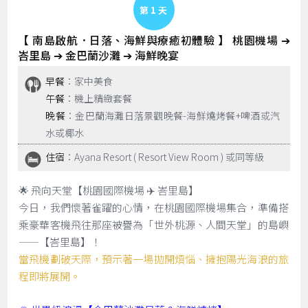
Day 1
【 南島啟航．日落、海鮮與療癒初體驗 】 桃園機場 ➔
峇里島 ➔ 金巴蘭沙灘 ➔ 海鮮晚宴
早餐
：家中美食
午餐
：機上精緻套餐
晚餐
：金巴蘭海灘日落景觀晚餐-海鮮燒烤餐+啤酒或汽
水或椰水
住宿
：Ayana Resort ( Resort View Room ) 或同等級
🌟 飛向天堂【桃園國際機場 ✈️ 峇里島】
今日，我們懷著雀躍的心情，在桃園國際機場集合，準備搭
乘豪華客機飛往那座被譽為「世外桃源、人間天堂」的島嶼
——【峇里島】！
當飛機劃破天際，預示著一場拋開煩惱、擁抱陽光海浪的旅
程即將展開。