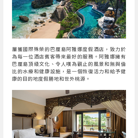
屢獲國際殊榮的巴厘島阿雅娜度假酒店，致力於
為每一位酒店賓客帶來最好的服務。阿雅娜擁有
巴厘島頂級文化、令人嘆為觀止的風景和無與倫
比的水療和健康設施，是一個恢復活力和給予健
康的目的地度假勝地和世外桃源。