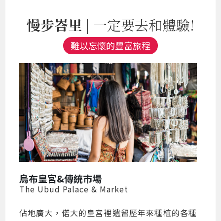
慢步峇里
| 一定要去和體驗!
難以忘懷的豐富旅程
烏布皇宮&傳統市場
The Ubud Palace & Market
佔地廣大，偌大的皇宮裡遺留歷年來種植的各種