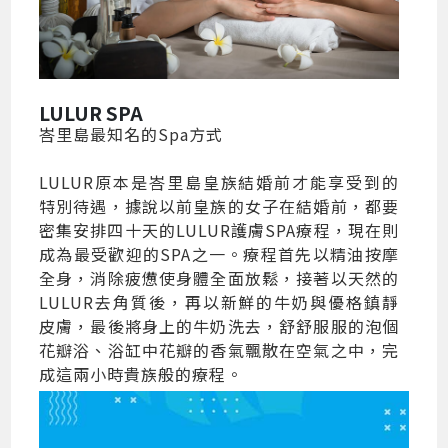
LULUR SPA
峇里島最知名的Spa方式
LULUR原本是峇里島皇族結婚前才能享受到的
特別待遇，據說以前皇族的女子在結婚前，都要
密集安排四十天的LULUR護膚SPA療程，現在則
成為最受歡迎的SPA之一。療程首先以精油按摩
全身，消除疲憊使身體全面放鬆，接著以天然的
LULUR去角質後，再以新鮮的牛奶與優格鎮靜
皮膚，最後將身上的牛奶洗去，舒舒服服的泡個
花瓣浴、浴缸中花瓣的香氣飄散在空氣之中，完
成這兩小時貴族般的療程。