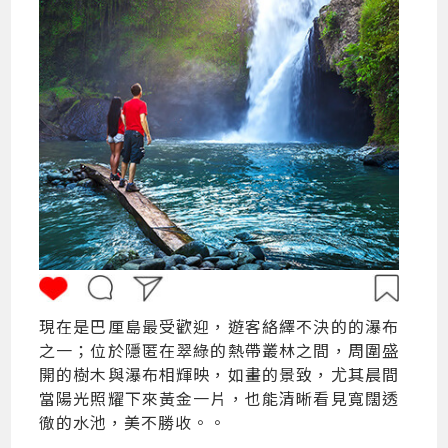
現在是巴厘島最受歡迎，遊客絡繹不決的的瀑布
之一；位於隱匿在翠綠的熱帶叢林之間，周圍盛
開的樹木與瀑布相輝映，如畫的景致，尤其晨間
當陽光照耀下來黃金一片，也能清晰看見寬闊透
徹的水池，美不勝收。。