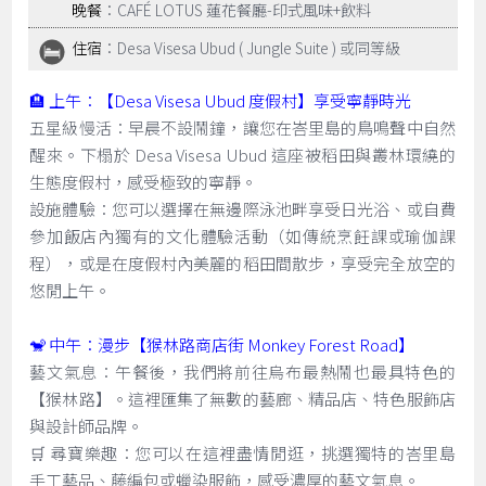
晚餐
：CAFÉ LOTUS 蓮花餐廳-印式風味+飲料
住宿
：Desa Visesa Ubud ( Jungle Suite ) 或同等級
🏨 上午：【Desa Visesa Ubud 度假村】享受寧靜時光
五星級慢活：早晨不設鬧鐘，讓您在峇里島的鳥鳴聲中自然
醒來。下榻於 Desa Visesa Ubud 這座被稻田與叢林環繞的
生態度假村，感受極致的寧靜。
設施體驗：您可以選擇在無邊際泳池畔享受日光浴、或自費
參加飯店內獨有的文化體驗活動（如傳統烹飪課或瑜伽課
程），或是在度假村內美麗的稻田間散步，享受完全放空的
悠閒上午。
🐒 中午：漫步【猴林路商店街 Monkey Forest Road】
藝文氣息：午餐後，我們將前往烏布最熱鬧也最具特色的
【猴林路】。這裡匯集了無數的藝廊、精品店、特色服飾店
與設計師品牌。
🛒 尋寶樂趣：您可以在這裡盡情閒逛，挑選獨特的峇里島
手工藝品、藤編包或蠟染服飾，感受濃厚的藝文氣息。