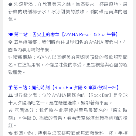
🥥 沁涼解渴：在欣賞美景之餘，當然要來一杯最道地、最
新鮮的現剖椰子水！冰涼甜美的滋味，瞬間帶走南洋的暑
氣。
🍽️ 第二站：舌尖上的奢華【AYANA Resort & Spa 午餐】
💎 五星級饗宴：我們將前往世界知名的 AYANA 度假村，在
園區內享用精緻午餐。
✨ 精緻體驗：AYANA 以其絕美的景觀與頂級的餐飲服務聞
名。在這裡用餐，不僅是味覺的享受，更是視覺與心靈的極
致寵愛。
🍸 第三站：魔幻時刻【Rock Bar 夕陽 & 啤酒/飲料一杯】
🌅 世界級夕陽：位於 AYANA 園區內的【Rock Bar】是全球
十大夕陽酒吧之一，建在懸崖邊緣，緊鄰著海平面。
🎶 氛圍滿分：我們將在此等候峇里島最著名的「魔幻時
刻」。伴隨 DJ 播放的音樂，看著天空從湛藍轉為絢爛的橙
紅。
🍻 愜意小酌：特別為您安排啤酒或無酒精飲料一杯，手持