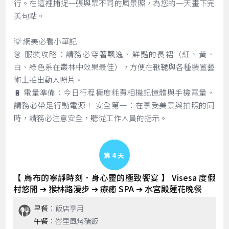
行。在這裡捕捉一張與眾不同的風景照，為您的一天畫下完
美句點。
💡 網美必看小筆記
👗 服裝攻略：請務必穿著飄逸、鮮豔的長裙（紅、黃、
白、綠色系在叢林中效果最佳），方便在鞦韆與各種裝置藝
術上拍出動人照片。
🔋 電量準備：今日行程極度耗費相機記憶體與手機電量，
請務必帶足行動電源！ 安全第一：在享受美景與拍照的同
時，請務必注意安全，聽從工作人員的指示。
Day 4
【 烏布的寧靜時刻．身心靈的極致饗宴 】 Visesa 度假
村悠閒 ➔ 猴林路漫步 ➔ 療癒 SPA ➔ 水宮殿蓮花晚餐
早餐
：飯店享用
午餐
：峇里風烤豬飯