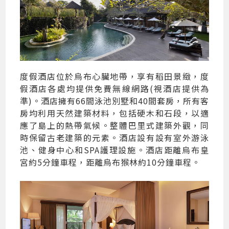
度假酒店位於烏布心臟地帶，享有稻田景緻，度
假酒店各處均提供免費無線網路(視酒店提供為
準)。酒店擁有66間泳池別墅和40間套房，所有客
房均利用天然建築材料，包括硬木和石段，以適
應了島上的熱帶氣候。整體巴里式建築外觀，同
時保留古老建築的元素。酒店設有設有室外游泳
池、健身中心和SPA護理設施。酒店距離烏布皇
宮約5分鐘車程，距離烏布猴林約10分鐘車程。