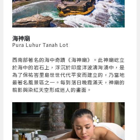
海神廟
Pura Luhur Tanah Lot
西南部著名的海中奇蹟《海神廟》。此神廟屹立
於海中的岩石上，浮沉於印度洋波濤洶湧中，是
為了保祐峇里島世世代代平安而建立的，乃當地
最著名風景區之一。每到落日晚霞滿天，神廟的
翦影與染紅天空形成迷人的畫面。