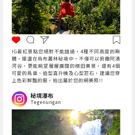
IG最紅景點您絕對不能錯過，4種不同高度的鞦
韆，擺盪在烏布叢林秘境中，不僅可以俯瞰阿湧
河谷，更能眺望層層廣闊的梯田美景，還有4個
可愛的鳥巢、造型直升機及心型巨石，建議您穿
上色彩鮮豔的服，拍出屬於您的網美照!!
秘境瀑布
Tegenungan