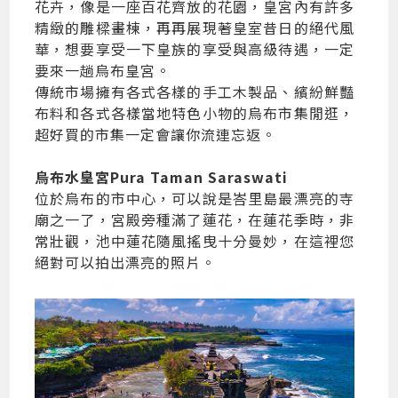
花卉，像是一座百花齊放的花園，皇宮內有許多
精緻的雕樑畫棟，再再展現著皇室昔日的絕代風
華，想要享受一下皇族的享受與高級待遇，一定
要來一趟烏布皇宮。
傳統市場擁有各式各樣的手工木製品、繽紛鮮豔
布料和各式各樣當地特色小物的烏布市集閒逛，
超好買的市集一定會讓你流連忘返。
烏布水皇宮Pura Taman Saraswati
位於烏布的市中心，可以說是峇里島最漂亮的寺
廟之一了，宮殿旁種滿了蓮花，在蓮花季時，非
常壯觀，池中蓮花隨風搖曳十分曼妙，在這裡您
絕對可以拍出漂亮的照片。