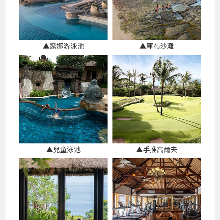
▲露娜游泳池
▲庫布沙灘
▲兒童泳池
▲手推高爾夫