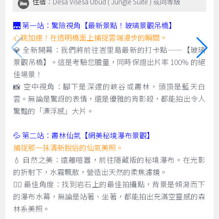
住宿
：Desa Visesa Ubud ( Jungle Suite ) 或同等級
🌉 第一站：驚險視角【最新景點！玻璃景觀吊橋】
心跳加速！在透明橋面上捕捉雲端漫步的瞬間。
💎 全新開幕：我們將前往峇里島最新的打卡點——【玻璃
景觀吊橋】。這是考驗您膽量，同時保證出片率 100% 的絕
佳場景！
📸 空中視角：腳下是深邃的峽谷或叢林，頭頂是藍天白
雲。無論是驚訝的表情，還是優雅的背影殺，都能拍出令人
驚豔的「漂浮感」大片。
💦 第二站：叢林仙氣【網美秘境瀑布景觀】
捕捉那一抹清新脫俗的仙氣美照。
💧 自然之美：遠離喧囂，前往隱藏版的秘境瀑布。在光影
的折射下，水霧飄散，營造出天然的柔焦濾鏡。
🧚‍♀️ 最佳角度：找到岩石上的最佳拍攝點，背景是傾瀉而下
的瀑布水幕，無論是站著、坐著，都能拍出充滿空靈感的森
林系美照。