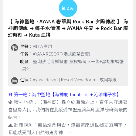
Day 2
【 海神聖地．AYANA 奢華與 Rock Bar 夕陽傳說 】 海
神廟傳說 ➔ 椰子水清涼 ➔ AYANA 午宴 ➔ Rock Bar 魔
幻時刻 ➔ Kuta 血拼
早餐
：VILLA 享用
午餐
：AYANA RESORT(港式飲茶套餐)
晚餐
：聖淘沙活海鮮餐廳-皮皮蝦每人一隻+黑胡椒螃蟹
+果汁
住宿
：Ayana Resort ( Resort View Room ) 或同等級
⛩️ 第一站：海中聖地【海神廟 Tanah Lot + 沁涼椰子水】
🔱 精神地標：【海神廟】矗立於海蝕岩上，百年來守護著
峇里島人民。我們將在此感受神聖建築與印度洋磅礴海景的
結合。
🌊 壯闊視角：無論漲潮與否，遠觀這座遺世獨立的廟宇，
都能感受到大自然的鬼斧神工。