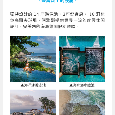
獨特設計的 14 座游泳池、2座健身房， 18 洞迷
你高爾夫球場，阿雅娜提供世界一流的度假休閒
設計，完美您的海島悠閒假期體驗。
▲海洋沙灘泳池
▲海水浴水療池