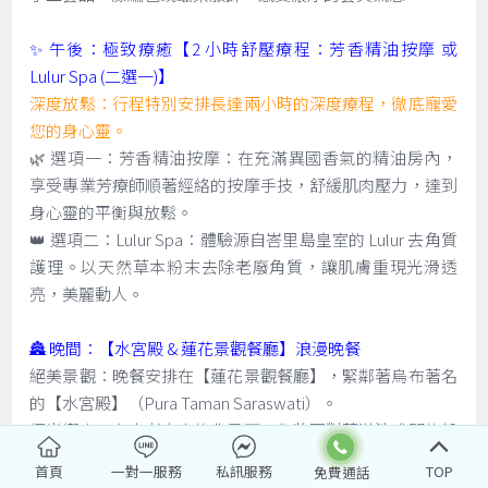
✨ 午後：極致療癒【2 小時舒壓療程：芳香精油按摩 或
Lulur Spa (二選一)】
深度放鬆：行程特別安排長達兩小時的深度療程，徹底寵愛
您的身心靈。
🌿 選項一：芳香精油按摩：在充滿異國香氣的精油房內，
享受專業芳療師順著經絡的按摩手技，舒緩肌肉壓力，達到
身心靈的平衡與放鬆。
👑 選項二：Lulur Spa：體驗源自峇里島皇室的 Lulur 去角質
護理。以天然草本粉末去除老廢角質，讓肌膚重現光滑透
亮，美麗動人。
🏯 晚間：【水宮殿 & 蓮花景觀餐廳】浪漫晚餐
絕美景觀：晚餐安排在【蓮花景觀餐廳】，緊鄰著烏布著名
的【水宮殿】（Pura Taman Saraswati）。
燭光饗宴：在古老寺廟的背景下，您將面對著滿池盛開的粉
紅蓮花，伴隨著峇里島傳統舞蹈（有時需視表演時間而
首頁
一對一服務
私訊服務
TOP
定），享用精緻的晚餐。