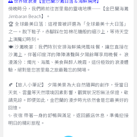
🌅 世界級浪漫【金巴蘭沙灘日落 & 海鮮燒烤】
傍晚時分，我們將前往峇里島的靈魂地標——【金巴蘭海灘
Jimbaran Beach】。
🏆 全球最美日落：這裡曾被評選為「全球最美十大日落」
之一。脫下鞋子，赤腳踩在如棉花糖般的細沙上，等待天空
上演魔幻時刻。
🍽️ 沙灘晚宴：我們特別安排海鮮燒烤風味餐，讓您直接在
沙灘上，伴著印度洋的陣陣濤聲與夕陽餘暉享用晚餐。 浪
漫滿分：燭光、海風、美食與醉人晚霞，這份極致的浪漫體
驗，絕對是您峇里島之旅最難忘的開場。
🍂【旅人小筆記】 夕陽美景為大自然隨興的創作，受當日
天氣、雲量等天然環境因素影響，觀賞狀況恕無法保證，敬
請見諒。即便如此，金巴蘭的漫步時光依然會是您最美好的
回憶。
✨ 夜宿 帶著一身的舒暢與滿足，返回飯店休息，準備迎接
明日的精彩旅程。