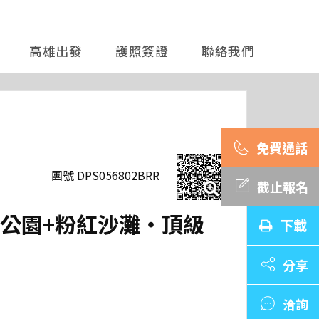
高雄出發
護照簽證
聯絡我們
團號 DPS056802BRR
截止報名
家公園+粉紅沙灘‧頂級
下載
分享
洽詢