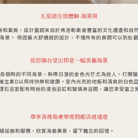
五星級住宿體驗-海景房
客房和套房，設計靈感來自於弗洛勒斯島豐富的文化遺產和自
海景。 保證最大舒適感的設計，不僅所有的房間可以到壯
從您陽台望出即是一幅美麗海景
各個時的不同海景，熱帶日落的金色光芒尤為迷人。打開
維生素D以保持快樂和健康。室內光亮的地板和清爽的白色
理石浴室配有時尚的浸泡浴缸和玻璃淋浴間，讓您享受當之
尊享峇裡島豪華度假飯店逍遙遊
級設施和服務，欣賞海島美景，留下難忘的回憶。