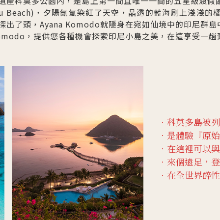
科莫多公園內，是島上第一間且唯一一間的五星級渡假飯店Ayan
cu Beach)，夕陽氤氳染紅了天空，晶透的藍海刷上淺淺
出了頭，Ayana Komodo就隱身在宛如仙境中的印尼群島
 Komodo，提供您各種機會探索印尼小島之美，在這享受一
．科莫多島被列
．是體驗『原始
．在這裡可以與
．來個遠足，登
．在全世界醉性