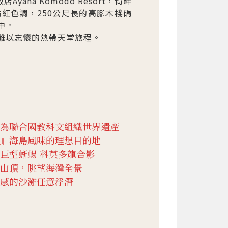
a Komodo Resort，倚畔
的橘紅色調，250公尺長的高腳木棧碼
中。
趟難以忘懷的熱帶天堂旅程。
為聯合國教科文組織世界遺產
』海島風味的理想目的地
巨型蜥蜴-科莫多龍合影
山頂，眺望海灣全景
感的沙灘任意浮潛