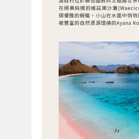
渡假村位於聯合國教科文組織世界遺產
在絕美純樸的維茲庫沙灘(Waeci
頭優雅的蜿蜒，小山在水面中悄悄探
被豐富的自然資源環繞的Ayana