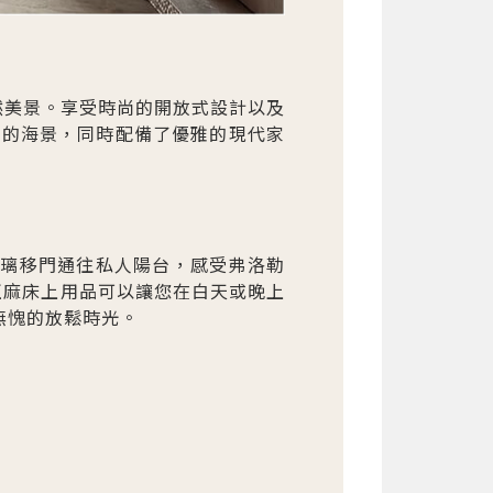
然美景。享受時尚的開放式設計以及
觀的海景，同時配備了優雅的現代家
玻璃移門通往私人陽台，感受弗洛勒
亞麻床上用品可以讓您在白天或晚上
無愧的放鬆時光。