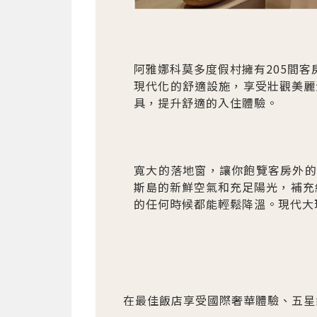
阿雅娜科莫多度假村擁有205間
現代化的舒適設施，享受壯觀美麗
具，提升舒適的入住體驗。
寬大的落地窗，讓你飽覽客房外的
斯島的新鮮空氣和充足陽光，補充
的任何時候都能輕鬆降溫。現代大
在最佳飯店享受國際奢華體驗、五星