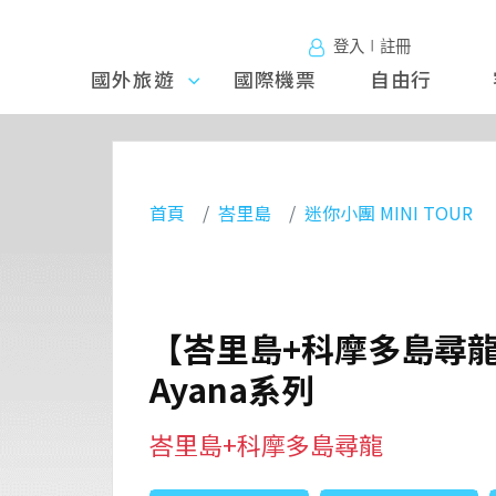
登入∣註冊
國外旅遊
國外旅
國際機票
自由行
遊
首頁
峇里島
迷你小團 MINI TOUR
【峇里島+科摩多島尋龍
Ayana系列
峇里島+科摩多島尋龍