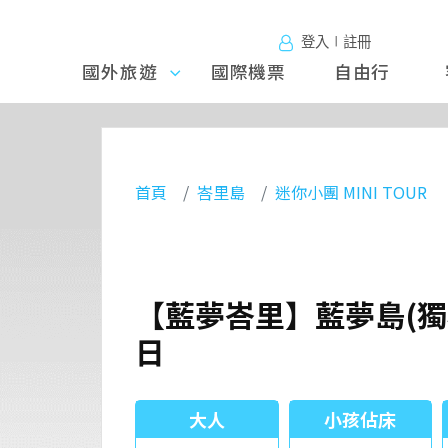
登入∣註冊
國外旅遊
國外旅
國際機票
自由行
遊
首頁
峇里島
迷你小團 MINI TOUR
【藍夢峇里】藍夢島(獨
日
大人
小孩佔床