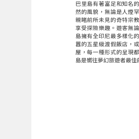
巴里島有著富足和知名
然的風貌，無論是人煙
親睹前所未見的奇特宗
享受探險樂趣。遊客無
島擁有全印尼最多樣化
囂的五星級渡假飯店，
屋，每一種形式的呈現
島是嚮往夢幻旅遊者最佳