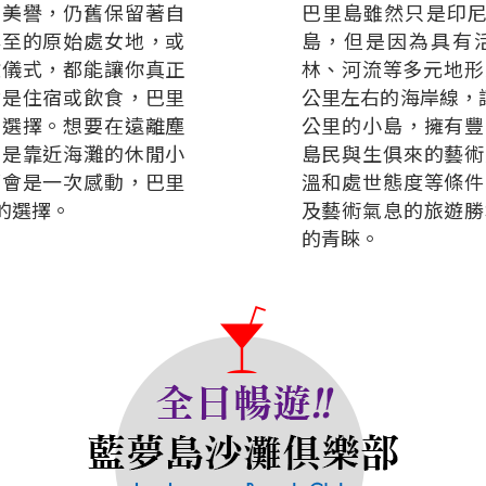
的美譽，仍舊保留著自
巴里島雖然只是印尼
罕至的原始處女地，或
島，但是因為具有
教儀式，都能讓你真正
林、河流等多元地形
論是住宿或飲食，巴里
公里左右的海岸線，讓
的選擇。想要在遠離塵
公里的小島，擁有豐
或是靠近海灘的休閒小
島民與生俱來的藝術
都會是一次感動，巴里
溫和處世態度等條件
的選擇。
及藝術氣息的旅遊勝
的青睞。