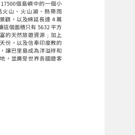
17500個島嶼中的一個小
活火山、火山湖、熱帶雨
景觀，以及綿延長達 4 萬
這個面積只有 5632 平方
富的天然旅遊資源﹔加上
天份，以及信奉印度教的
，讓巴里島成為洋溢祥和
地，並廣受世界各國遊客