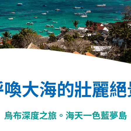
呼喚大海的壯麗絕
烏布深度之旅。海天一色藍夢島