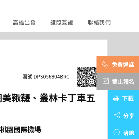
高雄出發
護照簽證
聯絡我們
團號 DPS056804BRC
截止報名
、網美鞦韆、叢林卡丁車五
下載
分享
桃園國際機場
洽詢