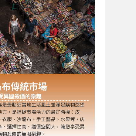
烏布傳統市場
受異國殺價的樂趣
裏是最貼近當地生活風土並滿足購物慾望
地方，是捕捉市場活力的最好時機：皮
、衣服、沙龍布、手工藝品、水果等，店
多、選擇性高、議價空間大，讓您享受異
購物殺價的無限樂趣。