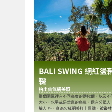
BALI SWING 網紅盪
韆
拍出仙氣網美照
整個園區裡有不同高度的盪鞦韆，以及不
大小、水平或是垂直的鳥巢，還有分單人
雙人 座，身為火紅網美打卡景點，被叢