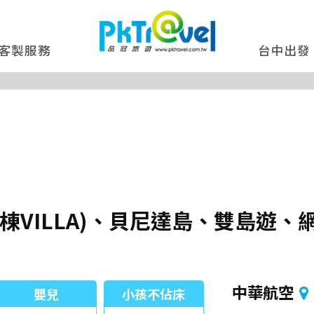
客製服務
台中出發
棟VILLA)、貝尼達島、雙島遊
中華航空
嬰兒
小孩不佔床