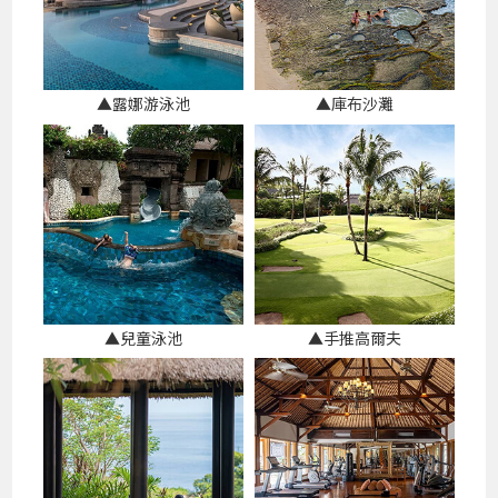
▲露娜游泳池
▲庫布沙灘
▲兒童泳池
▲手推高爾夫