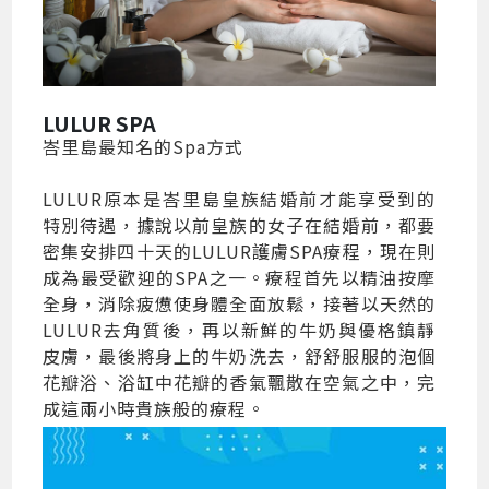
LULUR SPA
峇里島最知名的Spa方式
LULUR原本是峇里島皇族結婚前才能享受到的
特別待遇，據說以前皇族的女子在結婚前，都要
密集安排四十天的LULUR護膚SPA療程，現在則
成為最受歡迎的SPA之一。療程首先以精油按摩
全身，消除疲憊使身體全面放鬆，接著以天然的
LULUR去角質後，再以新鮮的牛奶與優格鎮靜
皮膚，最後將身上的牛奶洗去，舒舒服服的泡個
花瓣浴、浴缸中花瓣的香氣飄散在空氣之中，完
成這兩小時貴族般的療程。