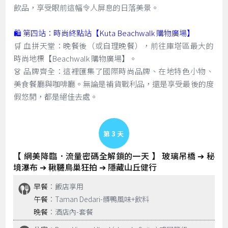
飲品，享受眼前這幅令人屏息的日落美景。
🛍️ 第四站：時尚終點站【Kuta Beachwalk 購物廣場】
🛒 血拼天堂：晚餐後（或自理晚餐），前往庫塔區最大的
時尚地標【Beachwalk 購物廣場】。
👗 品牌齊全：這裡匯集了國際時尚品牌、在地特色小物、
美食餐廳與咖啡廳。無論是補貨戰利品，還是享受最後的度
假悠閒，都是絕佳去處。
Day 3
【 網美降臨．流量密碼全解鎖的一天 】 玻璃吊橋 ➔ 秘
境瀑布 ➔ 鞦韆鳥巢狂拍 ➔ 隱藏山丘健行
早餐
：飯店享用
午餐
：Taman Dedari-髒鴨風味+飲料
晚餐
：酒店內-套餐