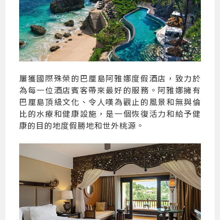
屢獲國際殊榮的巴厘島阿雅娜度假酒店，致力於
為每一位酒店賓客帶來最好的服務。阿雅娜擁有
巴厘島頂級文化、令人嘆為觀止的風景和無與倫
比的水療和健康設施，是一個恢復活力和給予健
康的目的地度假勝地和世外桃源。