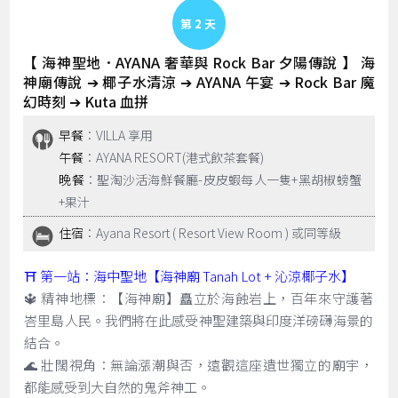
Day 2
【 海神聖地．AYANA 奢華與 Rock Bar 夕陽傳說 】 海
神廟傳說 ➔ 椰子水清涼 ➔ AYANA 午宴 ➔ Rock Bar 魔
幻時刻 ➔ Kuta 血拼
早餐
：VILLA 享用
午餐
：AYANA RESORT(港式飲茶套餐)
晚餐
：聖淘沙活海鮮餐廳-皮皮蝦每人一隻+黑胡椒螃蟹
+果汁
住宿
：Ayana Resort ( Resort View Room ) 或同等級
⛩️ 第一站：海中聖地【海神廟 Tanah Lot + 沁涼椰子水】
🔱 精神地標：【海神廟】矗立於海蝕岩上，百年來守護著
峇里島人民。我們將在此感受神聖建築與印度洋磅礴海景的
結合。
🌊 壯闊視角：無論漲潮與否，遠觀這座遺世獨立的廟宇，
都能感受到大自然的鬼斧神工。