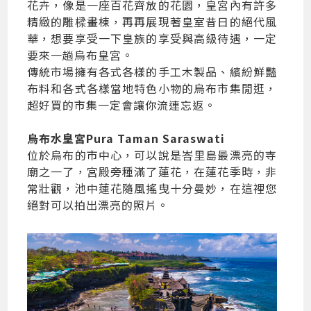
花卉，像是一座百花齊放的花園，皇宮內有許多
精緻的雕樑畫棟，再再展現著皇室昔日的絕代風
華，想要享受一下皇族的享受與高級待遇，一定
要來一趟烏布皇宮。
傳統市場擁有各式各樣的手工木製品、繽紛鮮豔
布料和各式各樣當地特色小物的烏布市集閒逛，
超好買的市集一定會讓你流連忘返。
烏布水皇宮Pura Taman Saraswati
位於烏布的市中心，可以說是峇里島最漂亮的寺
廟之一了，宮殿旁種滿了蓮花，在蓮花季時，非
常壯觀，池中蓮花隨風搖曳十分曼妙，在這裡您
絕對可以拍出漂亮的照片。