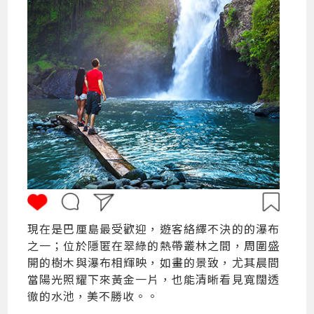
現在是巴厘島最受歡迎，遊客絡繹不決的的瀑布
之一；位於隱匿在翠綠的熱帶叢林之間，周圍盛
開的樹木與瀑布相輝映，如畫的景致，尤其晨間
當陽光照耀下來黃金一片，也能清晰看見寬闊透
徹的水池，美不勝收。。