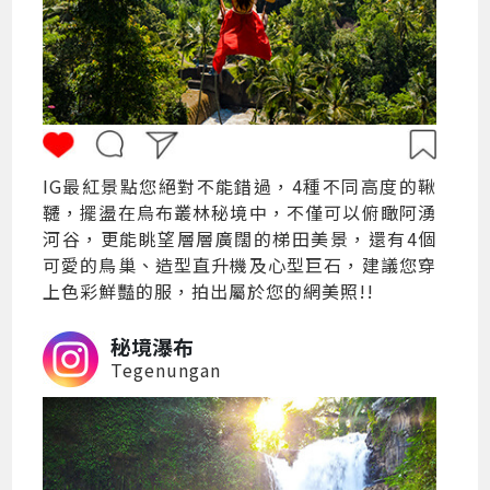
IG最紅景點您絕對不能錯過，4種不同高度的鞦
韆，擺盪在烏布叢林秘境中，不僅可以俯瞰阿湧
河谷，更能眺望層層廣闊的梯田美景，還有4個
可愛的鳥巢、造型直升機及心型巨石，建議您穿
上色彩鮮豔的服，拍出屬於您的網美照!!
秘境瀑布
Tegenungan