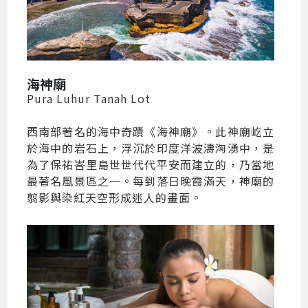
海神廟
Pura Luhur Tanah Lot
西南部著名的海中奇蹟《海神廟》。此神廟屹立
於海中的岩石上，浮沉於印度洋波濤洶湧中，是
為了保祐峇里島世世代代平安而建立的，乃當地
最著名風景區之一。每到落日晚霞滿天，神廟的
翦影與染紅天空形成迷人的畫面。