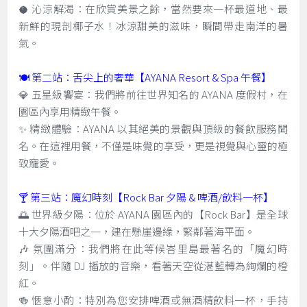
🥥 沁涼解渴：在欣賞美景之餘，當然要來一杯最道地、最
新鮮的現剖椰子水！冰涼甜美的滋味，瞬間帶走南洋的暑
氣。
🍽️ 第二站：舌尖上的奢華【AYANA Resort & Spa 午餐】
💎 五星級饗宴：我們將前往世界知名的 AYANA 度假村，在
園區內享用精緻午餐。
✨ 精緻體驗：AYANA 以其絕美的景觀與頂級的餐飲服務聞
名。在這裡用餐，不僅是味覺的享受，更是視覺與心靈的極
致寵愛。
🍸 第三站：魔幻時刻【Rock Bar 夕陽 & 啤酒/飲料一杯】
🌅 世界級夕陽：位於 AYANA 園區內的【Rock Bar】是全球
十大夕陽酒吧之一，建在懸崖邊緣，緊鄰著海平面。
🎶 氛圍滿分：我們將在此等候峇里島最著名的「魔幻時
刻」。伴隨 DJ 播放的音樂，看著天空從湛藍轉為絢爛的橙
紅。
🍻 愜意小酌：特別為您安排啤酒或無酒精飲料一杯，手持