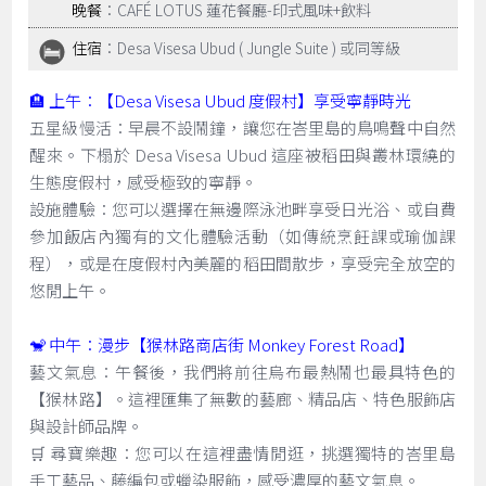
晚餐
：CAFÉ LOTUS 蓮花餐廳-印式風味+飲料
住宿
：Desa Visesa Ubud ( Jungle Suite ) 或同等級
🏨 上午：【Desa Visesa Ubud 度假村】享受寧靜時光
五星級慢活：早晨不設鬧鐘，讓您在峇里島的鳥鳴聲中自然
醒來。下榻於 Desa Visesa Ubud 這座被稻田與叢林環繞的
生態度假村，感受極致的寧靜。
設施體驗：您可以選擇在無邊際泳池畔享受日光浴、或自費
參加飯店內獨有的文化體驗活動（如傳統烹飪課或瑜伽課
程），或是在度假村內美麗的稻田間散步，享受完全放空的
悠閒上午。
🐒 中午：漫步【猴林路商店街 Monkey Forest Road】
藝文氣息：午餐後，我們將前往烏布最熱鬧也最具特色的
【猴林路】。這裡匯集了無數的藝廊、精品店、特色服飾店
與設計師品牌。
🛒 尋寶樂趣：您可以在這裡盡情閒逛，挑選獨特的峇里島
手工藝品、藤編包或蠟染服飾，感受濃厚的藝文氣息。