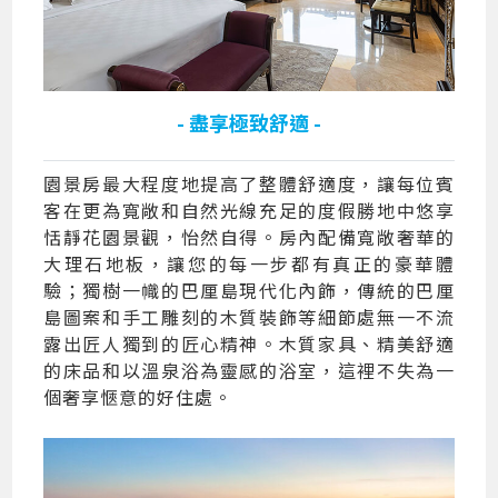
- 盡享極致舒適 -
園景房最大程度地提高了整體舒適度，讓每位賓
客在更為寬敞和自然光線充足的度假勝地中悠享
恬靜花園景觀，怡然自得。房內配備寬敞奢華的
大理石地板，讓您的每一步都有真正的豪華體
驗；獨樹一幟的巴厘島現代化內飾，傳統的巴厘
島圖案和手工雕刻的木質裝飾等細節處無一不流
露出匠人獨到的匠心精神。木質家具、精美舒適
的床品和以溫泉浴為靈感的浴室，這裡不失為一
個奢享愜意的好住處。