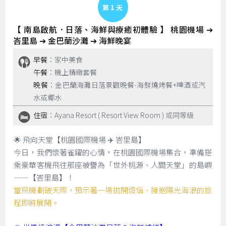
Day 1
【 南島啟航．日落、海鮮與療癒初體驗 】 桃園機場 ➔
峇里島 ➔ 金巴蘭沙灘 ➔ 海鮮晚宴
早餐
：家中美食
午餐
：機上精緻套餐
晚餐
：金巴蘭海灘日落景觀晚餐-海鮮燒烤餐+啤酒或汽
水或椰水
住宿
：Ayana Resort ( Resort View Room ) 或同等級
🌟 飛向天堂【桃園國際機場 ✈️ 峇里島】
今日，我們懷著雀躍的心情，在桃園國際機場集合，準備搭
乘豪華客機飛往那座被譽為「世外桃源、人間天堂」的島嶼
——【峇里島】！
當飛機劃破天際，預示著一場拋開煩惱、擁抱陽光海浪的旅
程即將展開。