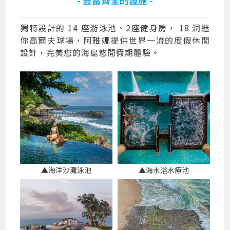
獨特設計的 14 座游泳池、2座健身房， 18 洞迷
你高爾夫球場，阿雅娜提供世界一流的度假休閒
設計，完美您的海島悠閒假期體驗。
▲海洋沙灘泳池
▲海水浴水療池