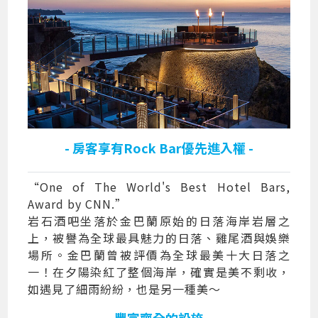
- 房客享有Rock Bar優先進入權 -
“One of The World's Best Hotel Bars,
Award by CNN.”
岩石酒吧坐落於金巴蘭原始的日落海岸岩層之
上，被譽為全球最具魅力的日落、雞尾酒與娛樂
場所。金巴蘭曾被評價為全球最美十大日落之
一！在夕陽染紅了整個海岸，確實是美不剩收，
如遇見了細雨紛紛，也是另一種美～
- 豐富齊全的設施 -