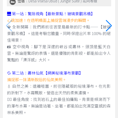
住宿
：Desa Visesa Ubud ( Jungle Suite ) 或同等級
🌉 第一站：驚險視角【最新景點！玻璃景觀吊橋】
心跳加速！在透明橋面上捕捉雲端漫步的瞬間。
💎 全新開幕：我們將前往峇里島最新的打卡點——【玻璃
景觀吊橋】。這是考驗您膽量，同時保證出片率 100% 的絕
佳場景！
📸 空中視角：腳下是深邃的峽谷或叢林，頭頂是藍天白
雲。無論是驚訝的表情，還是優雅的背影殺，都能拍出令人
驚豔的「漂浮感」大片。
💦 第二站：叢林仙氣【網美秘境瀑布景觀】
捕捉那一抹清新脫俗的仙氣美照。
💧 自然之美：遠離喧囂，前往隱藏版的秘境瀑布。在光影
的折射下，水霧飄散，營造出天然的柔焦濾鏡。
🧚‍♀️ 最佳角度：找到岩石上的最佳拍攝點，背景是傾瀉而下
的瀑布水幕，無論是站著、坐著，都能拍出充滿空靈感的森
林系美照。