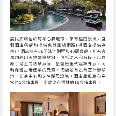
度假酒店位於烏布心臟地帶，享有稻田景緻，度
假酒店各處均提供免費無線網路(視酒店提供為
準)。酒店擁有66間泳池別墅和40間套房，所有客
房均利用天然建築材料，包括硬木和石段，以適
應了島上的熱帶氣候。整體巴里式建築外觀，同
時保留古老建築的元素。酒店設有設有室外游泳
池、健身中心和SPA護理設施。酒店距離烏布皇
宮約5分鐘車程，距離烏布猴林約10分鐘車程。