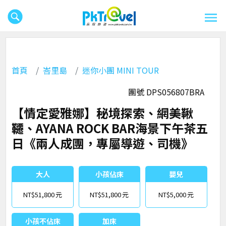
首頁
峇里島
迷你小團 MINI TOUR
團號 DPS056807BRA
【情定愛雅娜】秘境探索、網美鞦
韆、AYANA ROCK BAR海景下午茶五
日《兩人成團，專屬導遊、司機》
大人
小孩佔床
嬰兒
NT$51,800
NT$51,800
NT$5,000
小孩不佔床
加床