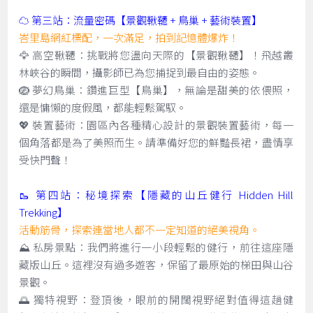
☁️ 第三站：流量密碼【景觀鞦韆 + 鳥巢 + 藝術裝置】
峇里島網紅標配，一次滿足，拍到記憶體爆炸！
🦅 高空鞦韆：挑戰將您盪向天際的【景觀鞦韆】！飛越叢
林峽谷的瞬間，攝影師已為您捕捉到最自由的姿態。
🪺 夢幻鳥巢：鑽進巨型【鳥巢】，無論是甜美的依偎照，
還是慵懶的度假風，都能輕鬆駕馭。
💖 裝置藝術：園區內各種精心設計的景觀裝置藝術，每一
個角落都是為了美照而生。請準備好您的鮮豔長裙，盡情享
受快門聲！
🥾 第四站：秘境探索【隱藏的山丘健行 Hidden Hill
Trekking】
活動筋骨，探索連當地人都不一定知道的絕美視角。
⛰️ 私房景點：我們將進行一小段輕鬆的健行，前往這座隱
藏版山丘。這裡沒有過多遊客，保留了最原始的梯田與山谷
景觀。
🌅 獨特視野：登頂後，眼前的開闊視野絕對值得這趟健