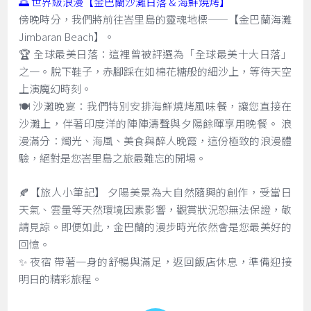
🌅 世界級浪漫【金巴蘭沙灘日落 & 海鮮燒烤】
傍晚時分，我們將前往峇里島的靈魂地標——【金巴蘭海灘
Jimbaran Beach】。
🏆 全球最美日落：這裡曾被評選為「全球最美十大日落」
之一。脫下鞋子，赤腳踩在如棉花糖般的細沙上，等待天空
上演魔幻時刻。
🍽️ 沙灘晚宴：我們特別安排海鮮燒烤風味餐，讓您直接在
沙灘上，伴著印度洋的陣陣濤聲與夕陽餘暉享用晚餐。 浪
漫滿分：燭光、海風、美食與醉人晚霞，這份極致的浪漫體
驗，絕對是您峇里島之旅最難忘的開場。
🍂【旅人小筆記】 夕陽美景為大自然隨興的創作，受當日
天氣、雲量等天然環境因素影響，觀賞狀況恕無法保證，敬
請見諒。即便如此，金巴蘭的漫步時光依然會是您最美好的
回憶。
✨ 夜宿 帶著一身的舒暢與滿足，返回飯店休息，準備迎接
明日的精彩旅程。