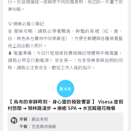
行。在這裡捕捉一張與眾不同的風景照，為您的一天畫下完
美句點。
💡 網美必看小筆記
👗 服裝攻略：請務必穿著飄逸、鮮豔的長裙（紅、黃、
白、綠色系在叢林中效果最佳），方便在鞦韆與各種裝置藝
術上拍出動人照片。
🔋 電量準備：今日行程極度耗費相機記憶體與手機電量，
請務必帶足行動電源！ 安全第一：在享受美景與拍照的同
時，請務必注意安全，聽從工作人員的指示。
Day 4
【 烏布的寧靜時刻．身心靈的極致饗宴 】 Visesa 度假
村悠閒 ➔ 猴林路漫步 ➔ 療癒 SPA ➔ 水宮殿蓮花晚餐
早餐
：飯店享用
午餐
：峇里風烤豬飯