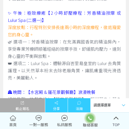
✨ 午後：極致療癒【2 小時舒壓療程：芳香精油按摩 或
Lulur Spa (二選一)】
深度放鬆：行程特別安排長達兩小時的深度療程，徹底寵愛
您的身心靈。
🌿 選項一：芳香精油按摩：在充滿異國香氣的精油房內，
享受專業芳療師順著經絡的按摩手技，舒緩肌肉壓力，達到
身心靈的平衡與放鬆。
👑 選項二：Lulur Spa：體驗源自峇里島皇室的 Lulur 去角質
護理。以天然草本粉末去除老廢角質，讓肌膚重現光滑透
亮，美麗動人。
🏯 晚間：【水宮殿 & 蓮花景觀餐廳】浪漫晚餐
絕美景觀：晚餐安排在【蓮花景觀餐廳】，緊鄰著烏布著名
的【水宮殿】（Pura Taman Saraswati）。
截止報名
分享
洽詢
燭光饗宴：在古老寺廟的背景下，您將面對著滿池盛開的粉
紅蓮花，伴隨著峇里島傳統舞蹈（有時需視表演時間而
首頁
一對一服務
私訊服務
TOP
定），享用精緻的晚餐。