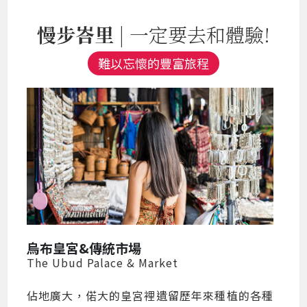
慢步峇里
| 一定要去和體驗!
難以忘懷的豐富旅程
烏布皇宮&傳統市場
The Ubud Palace & Market
佔地廣大，偌大的皇宮裡遺留歷年來種植的各種