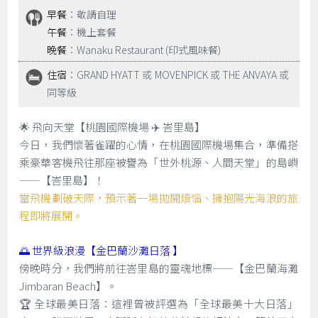
早餐
：敬請自理
午餐
：機上套餐
晚餐
：Wanaku Restaurant (印式風味餐)
住宿
：GRAND HYATT 或 MOVENPICK 或 THE ANVAYA 或
同等級
🌟 飛向天堂【桃園國際機場 ✈️ 峇里島】
今日，我們懷著雀躍的心情，在桃園國際機場集合，準備搭
乘豪華客機飛往那座被譽為「世外桃源、人間天堂」的島嶼
——【峇里島】！
當飛機劃破天際，預示著一場拋開煩惱、擁抱陽光海浪的旅
程即將展開。
🌅 世界級浪漫【金巴蘭沙灘日落 】
傍晚時分，我們將前往峇里島的靈魂地標——【金巴蘭海灘
Jimbaran Beach】。
🏆 全球最美日落：這裡曾被評選為「全球最美十大日落」