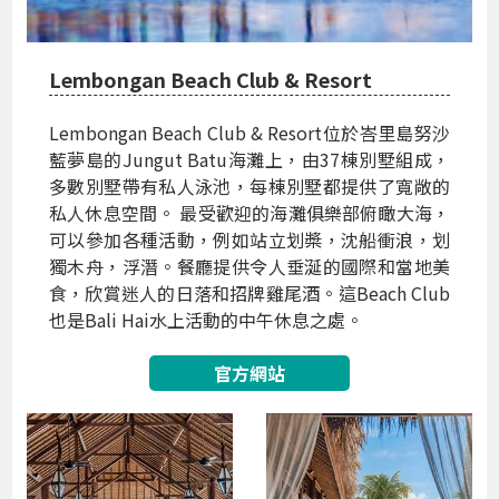
Lembongan Beach Club & Resort
Lembongan Beach Club & Resort位於峇里島努沙
藍夢島的Jungut Batu海灘上，由37棟別墅組成，
多數別墅帶有私人泳池，每棟別墅都提供了寬敞的
私人休息空間。 最受歡迎的海灘俱樂部俯瞰大海，
可以參加各種活動，例如站立划槳，沈船衝浪，划
獨木舟，浮潛。餐廳提供令人垂涎的國際和當地美
食，欣賞迷人的日落和招牌雞尾酒。這Beach Club
也是Bali Hai水上活動的中午休息之處。
官方網站