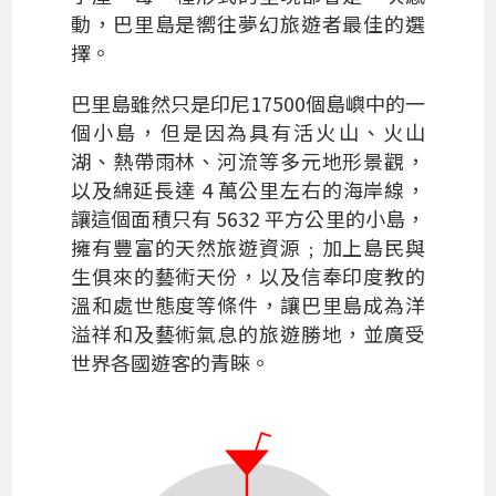
動，巴里島是嚮往夢幻旅遊者最佳的選
擇。
巴里島雖然只是印尼17500個島嶼中的一
個小島，但是因為具有活火山、火山
湖、熱帶雨林、河流等多元地形景觀，
以及綿延長達 4 萬公里左右的海岸線，
讓這個面積只有 5632 平方公里的小島，
擁有豐富的天然旅遊資源﹔加上島民與
生俱來的藝術天份，以及信奉印度教的
溫和處世態度等條件，讓巴里島成為洋
溢祥和及藝術氣息的旅遊勝地，並廣受
世界各國遊客的青睞。