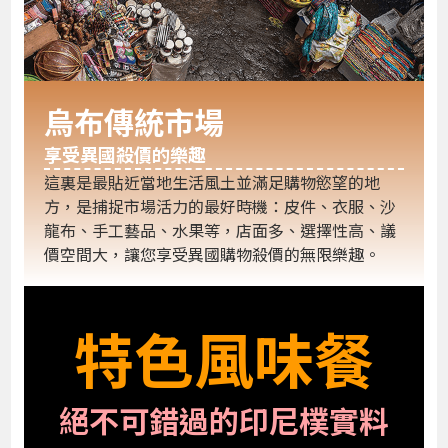
烏布傳統市場
享受異國殺價的樂趣
這裏是最貼近當地生活風土並滿足購物慾望的地
方，是捕捉市場活力的最好時機：皮件、衣服、沙
龍布、手工藝品、水果等，店面多、選擇性高、議
價空間大，讓您享受異國購物殺價的無限樂趣。
特色風味餐
絕不可錯過的印尼樸實料