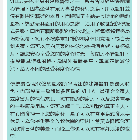
VILLA 是巴里島的建築藝術之一，所有皆為經營集團精
心管理，因為坐落在眾人喜愛的藝術之島，所以設計並
沒有離開它藝術的本身，而體現了主題是最時尚的簡約
風格，這就是其設計的用心之處。沿用了數世紀的傳統
式建築。四面石牆所築起的化外城堡，將每棟獨特格局
巧妙包覆，擁有不被塵囂打擾的極度休閒意境，從白天
到黑夜，您可以無拘無束的在泳池邊把酒言歡，舉杯邀
月，讓您安心享受悠閒的度假時光。每間房不管設計、
擺設都具特殊風格、房間外有發呆亭、專屬花園游泳
池，給人不同的感受與度假心情。
傳統結合現代儉約風格所呈現出的建築設計是最大特
色，內部設有一房到最多四房的 VILLA，最適合全家人
或度蜜月的情侶來此。擁有簡約的廚房，以及您會需要
的一些廚房用具，您可以讓自己成為別墅的真正主人，
在異國發揮一下您的廚藝。累了可以在峇里島式發呆亭
休息，為你提供完全放鬆休閑的空間。當黃昏降臨你可
以欣賞日落的美景，而晚上你也可以擁有寧靜浪漫的夜
空...