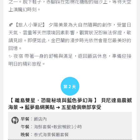
之一。脫下鞋子，赤腳踩在如棉花糖般的細沙上，等待天空
上演魔幻時刻。
🍂【旅人小筆記】 夕陽美景為大自然隨興的創作，受當日
天氣、雲量等天然環境因素影響，觀賞狀況恕無法保證，敬
請見諒。即便如此，金巴蘭的漫步時光依然會是您最美好的
回憶。
✨ 夜宿 帶著一身的舒暢與滿足，返回飯店休息，準備迎接
明日的精彩旅程。
Day 2
【 離島雙星．恐龍秘境與藍色夢幻海 】 貝尼達島震撼
海景 ➔ 藍夢島網美點 ➔ 五星級俱樂部享受
早餐
：飯店內
午餐
：海鮮套餐+軟飲暢飲1小時
晚餐
：泰式海景餐廳套餐