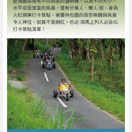
整個園區裡有不同高度的盪鞦韆，以及不同大小、
水平或是垂直的鳥巢，還有分單人、雙人 座，身為
火紅網美打卡景點，被叢林包圍的高空鞦韆與鳥巢
令人神往，就算不是網紅，也必 須馬上列入必去IG
打卡景點清單！