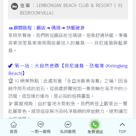
住宿
：LEMBONGAN BEACH CLUB & RESORT ( 01
BEDROOM VILLA )
🚤 晨間啟程：飯店 ➔ 碼頭 ➔ 快艇破浪
享用早餐後，我們將從飯店前往碼頭，搭乘舒適快艇，準備
探索峇里島東南側兩座最迷人的離島——貝尼達島與藍夢
島。
🦖 第一站：大自然奇蹟【貝尼達島．恐龍灣 (Kelingking
Beach)】
🏆 IG 網美熱點：此處有著「全亞洲最美海灘」之稱！因海
蝕作用形成的岩石，從高處俯瞰宛如一隻側躺在海洋中的小
恐龍，造型維妙維肖，是必拍的經典畫面。
🔭 震撼視角：由於當地水勢較急，我們將登上觀景台一覽
壯麗景色。感受這座無污染純淨島嶼的原始魅力，絕對讓您
大呼過癮！
首頁
一對一服務
私訊服務
TOP
🌴 第二站：下午前往【藍夢島 Lembongan Island】