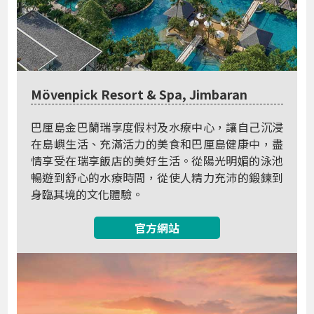
Mövenpick Resort & Spa, Jimbaran
巴厘島金巴蘭瑞享度假村及水療中心，讓自己沉浸
在島嶼生活、充滿活力的美食和巴厘島健康中，盡
情享受在瑞享飯店的美好生活。從陽光明媚的泳池
暢遊到舒心的水療時間，從使人精力充沛的鍛鍊到
身臨其境的文化體驗。
官方網站