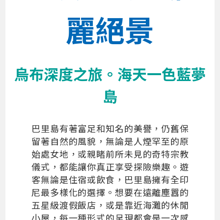
麗絕景
烏布深度之旅。海天一色藍夢
島
巴里島有著富足和知名的美譽，仍舊保
留著自然的風貌，無論是人煙罕至的原
始處女地，或親睹前所未見的奇特宗教
儀式，都能讓你真正享受探險樂趣。遊
客無論是住宿或飲食，巴里島擁有全印
尼最多樣化的選擇。想要在遠離塵囂的
五星級渡假飯店，或是靠近海灘的休閒
小屋，每一種形式的呈現都會是一次感