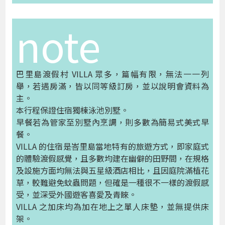
note
巴里島渡假村 VILLA 眾多，篇幅有限，無法一一列
舉，若遇房滿，皆以同等級訂房，並以說明會資料為
主。
本行程保證住宿獨棟泳池別墅。
早餐若為管家至別墅內烹調，則多數為簡易式美式早
餐。
VILLA 的住宿是峇里島當地特有的旅遊方式，即家庭式
的體驗渡假感覺，且多數均建在幽僻的田野間，在規格
及設施方面均無法與五星級酒店相比，且因庭院滿植花
草，較難避免蚊蟲問題，但確是一種很不一樣的渡假感
受，並深受外國遊客喜愛及青睞。
VILLA 之加床均為加在地上之單人床墊，並無提供床
架。