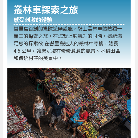
叢林車探索之旅
感受刺激的體驗
峇里島首創的驚險遊樂設施，騎上叢林車體驗獨一
無二的探索之旅，在您腎上腺飆升的同時，還能滿
足您的探索欲 在峇里島迷人的叢林中穿梭，總長
4.5 公里，讓您沉浸在鬱鬱蔥蔥的風景、水稻田區
和傳統村莊的美景中。