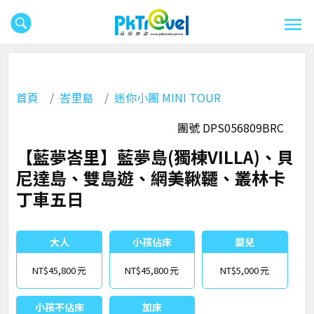
首頁
峇里島
迷你小團 MINI TOUR
團號 DPS056809BRC
【藍夢峇里】藍夢島(獨棟VILLA)、貝
尼達島、雙島遊、網美鞦韆、叢林卡
丁車五日
大人
小孩佔床
嬰兒
NT$45,800
NT$45,800
NT$5,000
小孩不佔床
加床