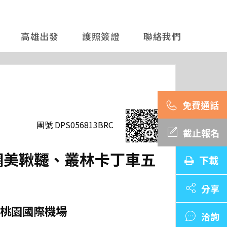
高雄出發
護照簽證
聯絡我們
團號 DPS056813BRC
截止報名
、網美鞦韆、叢林卡丁車五
下載
分享
桃園國際機場
洽詢