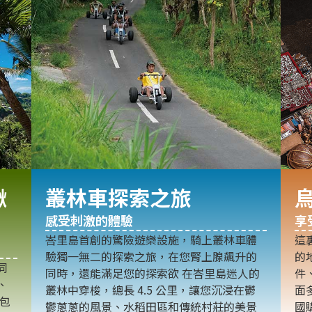
鞦
叢林車探索之旅
感受刺激的體驗
享
峇里島首創的驚險遊樂設施，騎上叢林車體
這
驗獨一無二的探索之旅，在您腎上腺飆升的
的
同
同時，還能滿足您的探索欲 在峇里島迷人的
件
、
叢林中穿梭，總長 4.5 公里，讓您沉浸在鬱
面
林包
鬱蔥蔥的風景、水稻田區和傳統村莊的美景
國