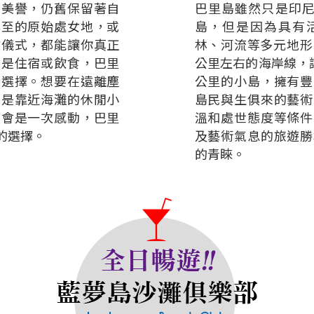
的美譽，仍舊保留著自
巴里島雖然只是印尼
罕至的原始處女地，或
島，但是因為具有
教儀式，都能讓你真正
林、河流等多元地形
論是住宿或飲食，巴里
公里左右的海岸線，讓
的選擇。想要在遠離塵
公里的小島，擁有豐
或是靠近海灘的休閒小
島民與生俱來的藝術
都會是一次感動，巴里
溫和處世態度等條件
的選擇。
及藝術氣息的旅遊勝
的青睞。