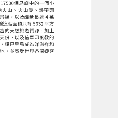
17500個島嶼中的一個小
活火山、火山湖、熱帶雨
景觀，以及綿延長達 4 萬
這個面積只有 5632 平方
富的天然旅遊資源﹔加上
天份，以及信奉印度教的
，讓巴里島成為洋溢祥和
地，並廣受世界各國遊客