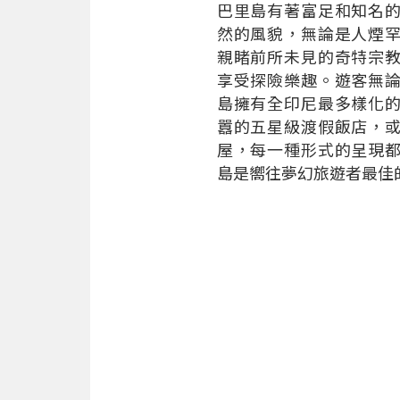
巴里島有著富足和知名
然的風貌，無論是人煙
親睹前所未見的奇特宗
享受探險樂趣。遊客無
島擁有全印尼最多樣化
囂的五星級渡假飯店，
屋，每一種形式的呈現
島是嚮往夢幻旅遊者最佳