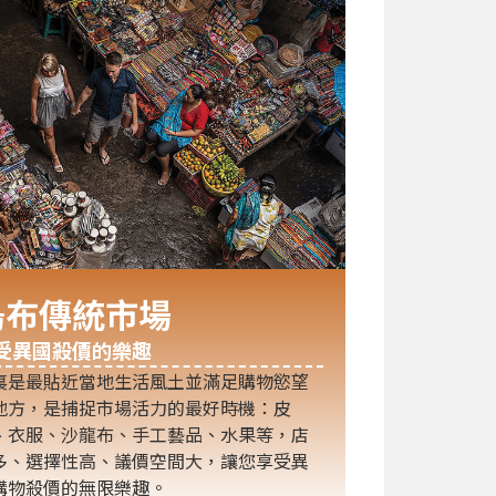
烏布傳統市場
受異國殺價的樂趣
裏是最貼近當地生活風土並滿足購物慾望
地方，是捕捉市場活力的最好時機：皮
、衣服、沙龍布、手工藝品、水果等，店
多、選擇性高、議價空間大，讓您享受異
購物殺價的無限樂趣。