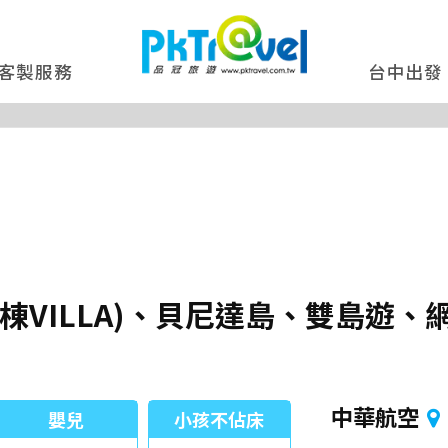
客製服務
台中出發
棟VILLA)、貝尼達島、雙島遊
中華航空
嬰兒
小孩不佔床