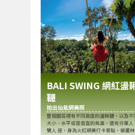
BALI SWING 網紅盪
韆
拍出仙氣網美照
整個園區裡有不同高度的盪鞦韆，以及不
大小、水平或是垂直的鳥巢，還有分單人
雙人 座，身為火紅網美打卡景點，被叢