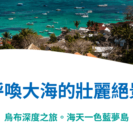
呼喚大海的壯麗絕
烏布深度之旅。海天一色藍夢島