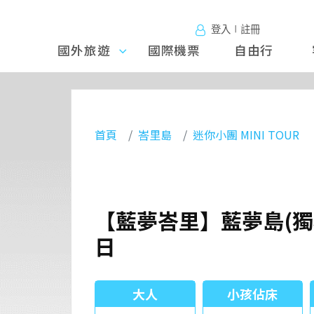
登入∣註冊
國外旅遊
國外旅
國際機票
自由行
遊
首頁
峇里島
迷你小團 MINI TOUR
【藍夢峇里】藍夢島(獨
日
大人
小孩佔床