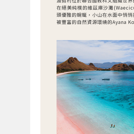
渡假村位於聯合國教科文組織世界遺產
在絕美純樸的維茲庫沙灘(Waeci
頭優雅的蜿蜒，小山在水面中悄悄探
被豐富的自然資源環繞的Ayana