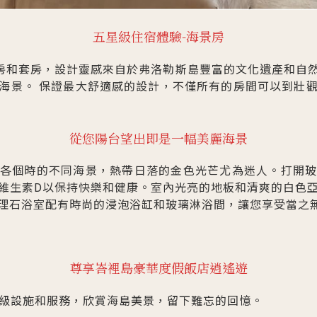
五星級住宿體驗-海景房
客房和套房，設計靈感來自於弗洛勒斯島豐富的文化遺產和自
海景。 保證最大舒適感的設計，不僅所有的房間可以到壯
從您陽台望出即是一幅美麗海景
各個時的不同海景，熱帶日落的金色光芒尤為迷人。打開
維生素D以保持快樂和健康。室內光亮的地板和清爽的白色
理石浴室配有時尚的浸泡浴缸和玻璃淋浴間，讓您享受當之
尊享峇裡島豪華度假飯店逍遙遊
級設施和服務，欣賞海島美景，留下難忘的回憶。