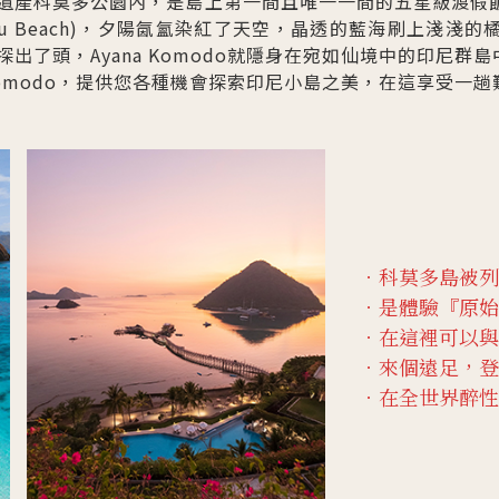
科莫多公園內，是島上第一間且唯一一間的五星級渡假飯店Ayan
cu Beach)，夕陽氤氳染紅了天空，晶透的藍海刷上淺淺
出了頭，Ayana Komodo就隱身在宛如仙境中的印尼群島
 Komodo，提供您各種機會探索印尼小島之美，在這享受一
．科莫多島被列
．是體驗『原始
．在這裡可以與
．來個遠足，登
．在全世界醉性