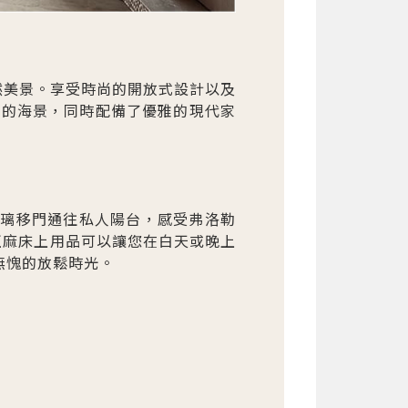
然美景。享受時尚的開放式設計以及
觀的海景，同時配備了優雅的現代家
玻璃移門通往私人陽台，感受弗洛勒
亞麻床上用品可以讓您在白天或晚上
無愧的放鬆時光。