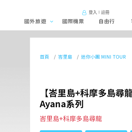
登入∣註冊
國外旅遊
國外旅
國際機票
自由行
遊
首頁
峇里島
迷你小團 MINI TOUR
【峇里島+科摩多島尋龍
Ayana系列
峇里島+科摩多島尋龍