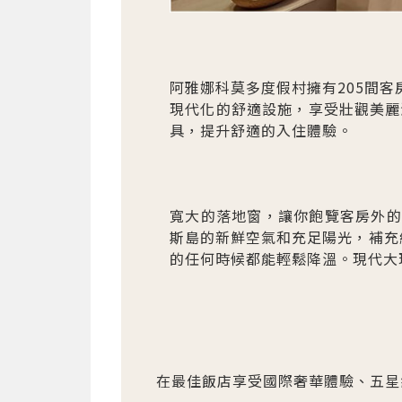
阿雅娜科莫多度假村擁有205間
現代化的舒適設施，享受壯觀美麗
具，提升舒適的入住體驗。
寬大的落地窗，讓你飽覽客房外的
斯島的新鮮空氣和充足陽光，補充
的任何時候都能輕鬆降溫。現代大
在最佳飯店享受國際奢華體驗、五星