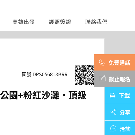
高雄出發
護照簽證
聯絡我們
團號 DPS056813BRR
截止報名
家公園+粉紅沙灘‧頂級
下載
分享
洽詢