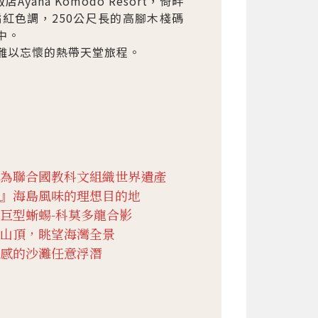
a Komodo Resort，倚畔
的橘紅色調，250公尺長的高腳木棧碼
中。
趟難以忘懷的熱帶天堂旅程。
為聯合國教科文組織世界遺產
』海島風味的理想目的地
巨型蜥蜴-科莫多龍合影
山頂，眺望海灣全景
感的沙灘任意浮潛