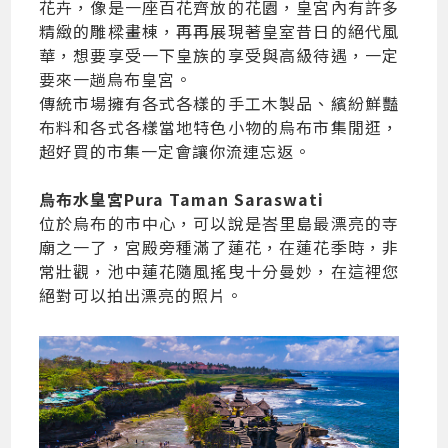
花卉，像是一座百花齊放的花園，皇宮內有許多
精緻的雕樑畫棟，再再展現著皇室昔日的絕代風
華，想要享受一下皇族的享受與高級待遇，一定
要來一趟烏布皇宮。
傳統市場擁有各式各樣的手工木製品、繽紛鮮豔
布料和各式各樣當地特色小物的烏布市集閒逛，
超好買的市集一定會讓你流連忘返。
烏布水皇宮Pura Taman Saraswati
位於烏布的市中心，可以說是峇里島最漂亮的寺
廟之一了，宮殿旁種滿了蓮花，在蓮花季時，非
常壯觀，池中蓮花隨風搖曳十分曼妙，在這裡您
絕對可以拍出漂亮的照片。