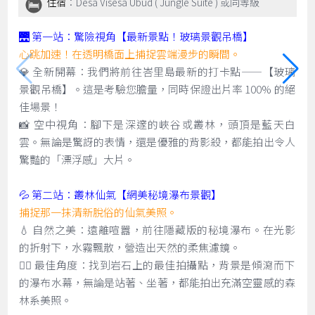
住宿
：Desa Visesa Ubud ( Jungle Suite ) 或同等級
🌉 第一站：驚險視角【最新景點！玻璃景觀吊橋】
心跳加速！在透明橋面上捕捉雲端漫步的瞬間。
💎 全新開幕：我們將前往峇里島最新的打卡點——【玻璃
景觀吊橋】。這是考驗您膽量，同時保證出片率 100% 的絕
佳場景！
📸 空中視角：腳下是深邃的峽谷或叢林，頭頂是藍天白
雲。無論是驚訝的表情，還是優雅的背影殺，都能拍出令人
驚豔的「漂浮感」大片。
💦 第二站：叢林仙氣【網美秘境瀑布景觀】
捕捉那一抹清新脫俗的仙氣美照。
💧 自然之美：遠離喧囂，前往隱藏版的秘境瀑布。在光影
的折射下，水霧飄散，營造出天然的柔焦濾鏡。
🧚‍♀️ 最佳角度：找到岩石上的最佳拍攝點，背景是傾瀉而下
的瀑布水幕，無論是站著、坐著，都能拍出充滿空靈感的森
林系美照。