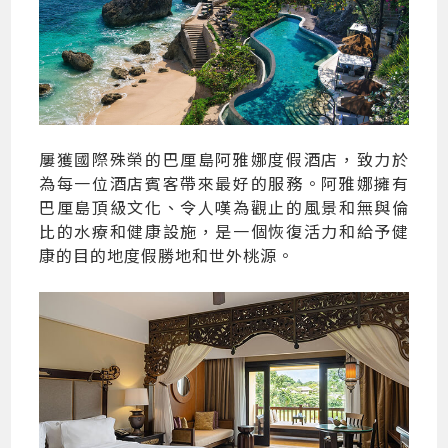
屢獲國際殊榮的巴厘島阿雅娜度假酒店，致力於
為每一位酒店賓客帶來最好的服務。阿雅娜擁有
巴厘島頂級文化、令人嘆為觀止的風景和無與倫
比的水療和健康設施，是一個恢復活力和給予健
康的目的地度假勝地和世外桃源。