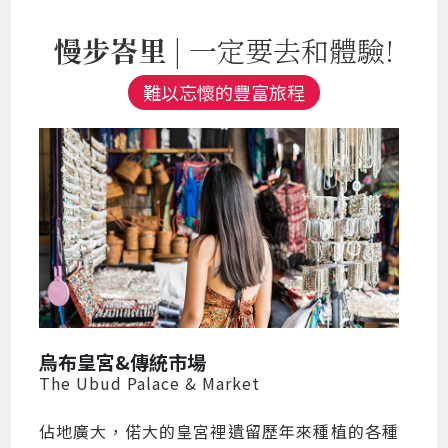
慢步峇里
| 一定要去和體驗!
難以忘懷的豐富旅程
烏布皇宮&傳統市場
The Ubud Palace & Market
佔地廣大，偌大的皇宮裡遺留歷年來種植的各種