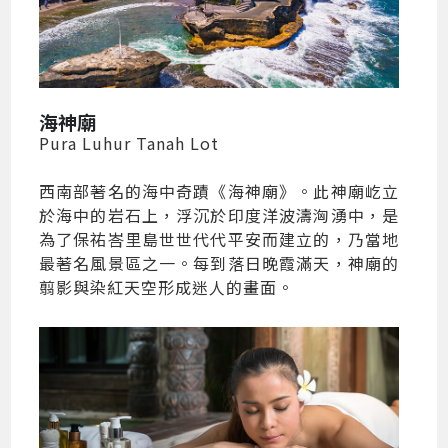
海神廟
Pura Luhur Tanah Lot
西南部著名的海中奇蹟《海神廟》。此神廟屹立
於海中的岩石上，浮沉於印度洋波濤洶湧中，是
為了保祐峇里島世世代代平安而建立的，乃當地
最著名風景區之一。每到落日晚霞滿天，神廟的
翦影與染紅天空形成迷人的畫面。