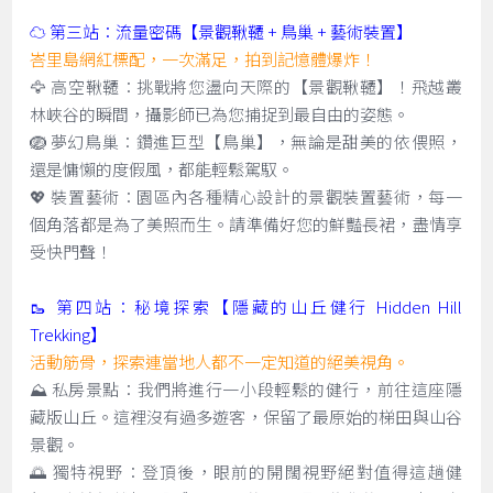
☁️ 第三站：流量密碼【景觀鞦韆 + 鳥巢 + 藝術裝置】
峇里島網紅標配，一次滿足，拍到記憶體爆炸！
🦅 高空鞦韆：挑戰將您盪向天際的【景觀鞦韆】！飛越叢
林峽谷的瞬間，攝影師已為您捕捉到最自由的姿態。
🪺 夢幻鳥巢：鑽進巨型【鳥巢】，無論是甜美的依偎照，
還是慵懶的度假風，都能輕鬆駕馭。
💖 裝置藝術：園區內各種精心設計的景觀裝置藝術，每一
個角落都是為了美照而生。請準備好您的鮮豔長裙，盡情享
受快門聲！
🥾 第四站：秘境探索【隱藏的山丘健行 Hidden Hill
Trekking】
活動筋骨，探索連當地人都不一定知道的絕美視角。
⛰️ 私房景點：我們將進行一小段輕鬆的健行，前往這座隱
藏版山丘。這裡沒有過多遊客，保留了最原始的梯田與山谷
景觀。
🌅 獨特視野：登頂後，眼前的開闊視野絕對值得這趟健