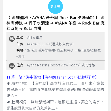
Day 2
【 海神聖地．AYANA 奢華與 Rock Bar 夕陽傳說 】 海
神廟傳說 ➔ 椰子水清涼 ➔ AYANA 午宴 ➔ Rock Bar 魔
幻時刻 ➔ Kuta 血拼
早餐
：VILLA 享用
午餐
：AYANA RESORT(港式飲茶套餐)
晚餐
：聖淘沙活海鮮餐廳-皮皮蝦每人一隻+黑胡椒螃蟹
+果汁
住宿
：Ayana Resort ( Resort View Room ) 或同等級
⛩️ 第一站：海中聖地【海神廟 Tanah Lot + 沁涼椰子水】
🔱 精神地標：【海神廟】矗立於海蝕岩上，百年來守護著
峇里島人民。我們將在此感受神聖建築與印度洋磅礴海景的
結合。
🌊 壯闊視角：無論漲潮與否，遠觀這座遺世獨立的廟宇，
都能感受到大自然的鬼斧神工。