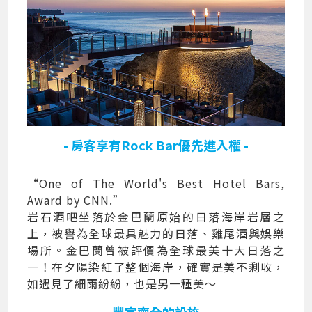
- 房客享有Rock Bar優先進入權 -
“One of The World's Best Hotel Bars,
Award by CNN.”
岩石酒吧坐落於金巴蘭原始的日落海岸岩層之
上，被譽為全球最具魅力的日落、雞尾酒與娛樂
場所。金巴蘭曾被評價為全球最美十大日落之
一！在夕陽染紅了整個海岸，確實是美不剩收，
如遇見了細雨紛紛，也是另一種美～
- 豐富齊全的設施 -