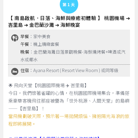
Day 1
【 南島啟航．日落、海鮮與療癒初體驗 】 桃園機場 ➔
峇里島 ➔ 金巴蘭沙灘 ➔ 海鮮晚宴
早餐
：家中美食
午餐
：機上精緻套餐
晚餐
：金巴蘭海灘日落景觀晚餐-海鮮燒烤餐+啤酒或汽
水或椰水
住宿
：Ayana Resort ( Resort View Room ) 或同等級
🌟 飛向天堂【桃園國際機場 ✈️ 峇里島】
今日，我們懷著雀躍的心情，在桃園國際機場集合，準備搭
乘豪華客機飛往那座被譽為「世外桃源、人間天堂」的島嶼
——【峇里島】！
當飛機劃破天際，預示著一場拋開煩惱、擁抱陽光海浪的旅
程即將展開。