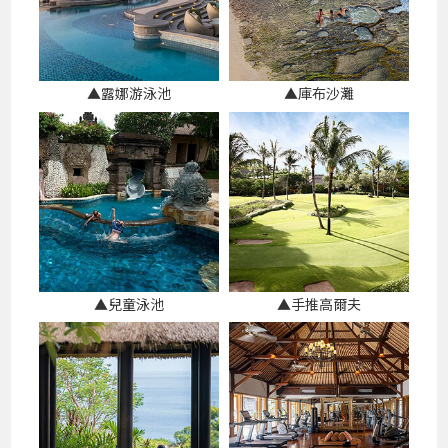
▲露娜游泳池
▲庫布沙灘
▲兒童泳池
▲手推高爾夫