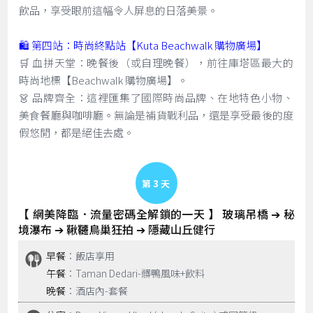
飲品，享受眼前這幅令人屏息的日落美景。
🛍️ 第四站：時尚終點站【Kuta Beachwalk 購物廣場】
🛒 血拼天堂：晚餐後（或自理晚餐），前往庫塔區最大的
時尚地標【Beachwalk 購物廣場】。
👗 品牌齊全：這裡匯集了國際時尚品牌、在地特色小物、
美食餐廳與咖啡廳。無論是補貨戰利品，還是享受最後的度
假悠閒，都是絕佳去處。
Day 3
【 網美降臨．流量密碼全解鎖的一天 】 玻璃吊橋 ➔ 秘
境瀑布 ➔ 鞦韆鳥巢狂拍 ➔ 隱藏山丘健行
早餐
：飯店享用
午餐
：Taman Dedari-髒鴨風味+飲料
晚餐
：酒店內-套餐