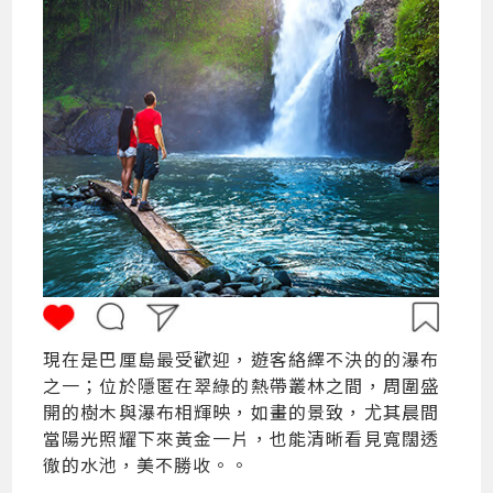
現在是巴厘島最受歡迎，遊客絡繹不決的的瀑布
之一；位於隱匿在翠綠的熱帶叢林之間，周圍盛
開的樹木與瀑布相輝映，如畫的景致，尤其晨間
當陽光照耀下來黃金一片，也能清晰看見寬闊透
徹的水池，美不勝收。。