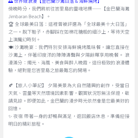
🌅 世界級浪漫【金巴蘭沙灘日落 & 海鮮燒烤】
傍晚時分，我們將前往峇里島的靈魂地標——【金巴蘭海灘
Jimbaran Beach】。
🏆 全球最美日落：這裡曾被評選為「全球最美十大日落」
之一。脫下鞋子，赤腳踩在如棉花糖般的細沙上，等待天空
上演魔幻時刻。
🍽️ 沙灘晚宴：我們特別安排海鮮燒烤風味餐，讓您直接在
沙灘上，伴著印度洋的陣陣濤聲與夕陽餘暉享用晚餐。 浪
漫滿分：燭光、海風、美食與醉人晚霞，這份極致的浪漫體
驗，絕對是您峇里島之旅最難忘的開場。
🍂【旅人小筆記】 夕陽美景為大自然隨興的創作，受當日
天氣、雲量等天然環境因素影響，觀賞狀況恕無法保證，敬
請見諒。即便如此，金巴蘭的漫步時光依然會是您最美好的
回憶。
✨ 夜宿 帶著一身的舒暢與滿足，返回飯店休息，準備迎接
明日的精彩旅程。