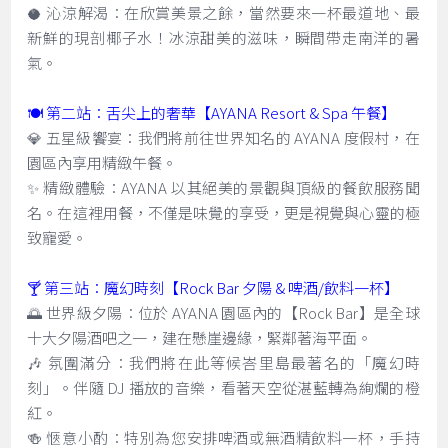
🥥 沁涼解渴：在欣賞美景之餘，當然要來一杯最道地、最
新鮮的現剖椰子水！冰涼甜美的滋味，瞬間帶走南洋的暑
氣。
🍽️ 第二站：舌尖上的奢華【AYANA Resort & Spa 午餐】
💎 五星級饗宴：我們將前往世界知名的 AYANA 度假村，在
園區內享用精緻午餐。
✨ 精緻體驗：AYANA 以其絕美的景觀與頂級的餐飲服務聞
名。在這裡用餐，不僅是味覺的享受，更是視覺與心靈的極
致寵愛。
🍸 第三站：魔幻時刻【Rock Bar 夕陽 & 啤酒/飲料一杯】
🌅 世界級夕陽：位於 AYANA 園區內的【Rock Bar】是全球
十大夕陽酒吧之一，建在懸崖邊緣，緊鄰著海平面。
🎶 氛圍滿分：我們將在此等候峇里島最著名的「魔幻時
刻」。伴隨 DJ 播放的音樂，看著天空從湛藍轉為絢爛的橙
紅。
🍻 愜意小酌：特別為您安排啤酒或無酒精飲料一杯，手持