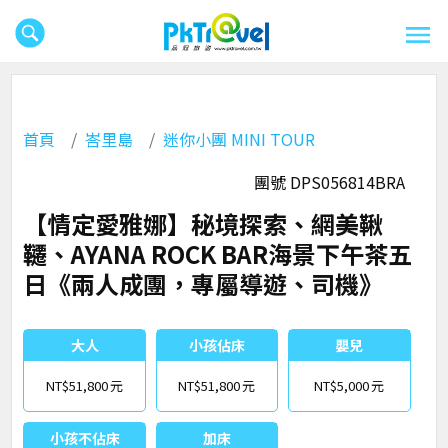
首頁
峇里島
迷你小團 MINI TOUR
團號 DPS056814BRA
【情定愛雅娜】秘境探索、網美鞦
韆、AYANA ROCK BAR海景下午茶五
日《兩人成團，專屬導遊、司機》
大人
小孩佔床
嬰兒
NT$51,800
NT$51,800
NT$5,000
小孩不佔床
加床