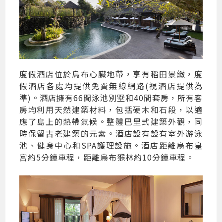
度假酒店位於烏布心臟地帶，享有稻田景緻，度
假酒店各處均提供免費無線網路(視酒店提供為
準)。酒店擁有66間泳池別墅和40間套房，所有客
房均利用天然建築材料，包括硬木和石段，以適
應了島上的熱帶氣候。整體巴里式建築外觀，同
時保留古老建築的元素。酒店設有設有室外游泳
池、健身中心和SPA護理設施。酒店距離烏布皇
宮約5分鐘車程，距離烏布猴林約10分鐘車程。