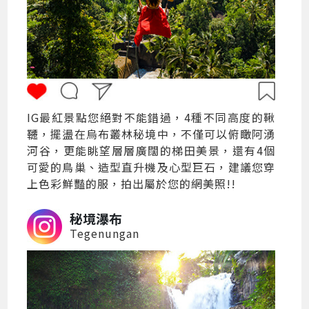
IG最紅景點您絕對不能錯過，4種不同高度的鞦
韆，擺盪在烏布叢林秘境中，不僅可以俯瞰阿湧
河谷，更能眺望層層廣闊的梯田美景，還有4個
可愛的鳥巢、造型直升機及心型巨石，建議您穿
上色彩鮮豔的服，拍出屬於您的網美照!!
秘境瀑布
Tegenungan