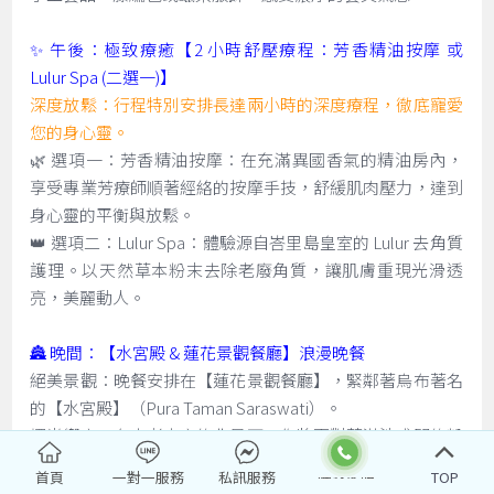
✨ 午後：極致療癒【2 小時舒壓療程：芳香精油按摩 或
Lulur Spa (二選一)】
深度放鬆：行程特別安排長達兩小時的深度療程，徹底寵愛
您的身心靈。
🌿 選項一：芳香精油按摩：在充滿異國香氣的精油房內，
享受專業芳療師順著經絡的按摩手技，舒緩肌肉壓力，達到
身心靈的平衡與放鬆。
👑 選項二：Lulur Spa：體驗源自峇里島皇室的 Lulur 去角質
護理。以天然草本粉末去除老廢角質，讓肌膚重現光滑透
亮，美麗動人。
🏯 晚間：【水宮殿 & 蓮花景觀餐廳】浪漫晚餐
絕美景觀：晚餐安排在【蓮花景觀餐廳】，緊鄰著烏布著名
的【水宮殿】（Pura Taman Saraswati）。
燭光饗宴：在古老寺廟的背景下，您將面對著滿池盛開的粉
紅蓮花，伴隨著峇里島傳統舞蹈（有時需視表演時間而
首頁
一對一服務
私訊服務
TOP
定），享用精緻的晚餐。