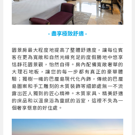
- 盡享極致舒適 -
園景房最大程度地提高了整體舒適度，讓每位賓
客在更為寬敞和自然光線充足的度假勝地中悠享
恬靜花園景觀，怡然自得。房內配備寬敞奢華的
大理石地板，讓您的每一步都有真正的豪華體
驗；獨樹一幟的巴厘島現代化內飾，傳統的巴厘
島圖案和手工雕刻的木質裝飾等細節處無一不流
露出匠人獨到的匠心精神。木質家具、精美舒適
的床品和以溫泉浴為靈感的浴室，這裡不失為一
個奢享愜意的好住處。