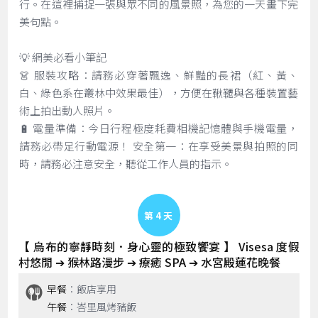
行。在這裡捕捉一張與眾不同的風景照，為您的一天畫下完
美句點。
💡 網美必看小筆記
👗 服裝攻略：請務必穿著飄逸、鮮豔的長裙（紅、黃、
白、綠色系在叢林中效果最佳），方便在鞦韆與各種裝置藝
術上拍出動人照片。
🔋 電量準備：今日行程極度耗費相機記憶體與手機電量，
請務必帶足行動電源！ 安全第一：在享受美景與拍照的同
時，請務必注意安全，聽從工作人員的指示。
Day 4
【 烏布的寧靜時刻．身心靈的極致饗宴 】 Visesa 度假
村悠閒 ➔ 猴林路漫步 ➔ 療癒 SPA ➔ 水宮殿蓮花晚餐
早餐
：飯店享用
午餐
：峇里風烤豬飯