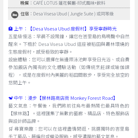
晚餐
：CAFÉ LOTUS 蓮花餐廳-印式風味+飲料
住宿
：Desa Visesa Ubud ( Jungle Suite ) 或同等級
🏨 上午：【Desa Visesa Ubud 度假村】享受寧靜時光
五星級慢活：早晨不設鬧鐘，讓您在峇里島的鳥鳴聲中自然
醒來。下榻於 Desa Visesa Ubud 這座被稻田與叢林環繞的
生態度假村，感受極致的寧靜。
設施體驗：您可以選擇在無邊際泳池畔享受日光浴、或自費
參加飯店內獨有的文化體驗活動（如傳統烹飪課或瑜伽課
程），或是在度假村內美麗的稻田間散步，享受完全放空的
悠閒上午。
🐒 中午：漫步【猴林路商店街 Monkey Forest Road】
藝文氣息：午餐後，我們將前往烏布最熱鬧也最具特色的
【猴林路】。這裡匯集了無數的藝廊、精品店、特色服飾店
與設計師品牌。
🛒 尋寶樂趣：您可以在這裡盡情閒逛，挑選獨特的峇里島
手工藝品、藤編包或蠟染服飾，感受濃厚的藝文氣息。