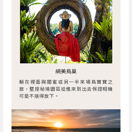
網美鳥巢
躺在裡面與閨蜜或另一半來場鳥寶寶之
旅，整座秘境園區從進來到出去保證相機
可是不捨得放下。