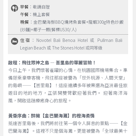
早餐
：敬請自理
午餐
：機上套餐
晚餐
：金巴蘭海鮮BBQ燒烤魚套餐+龍蝦300g特色炒飯
(炒麵)+椰子一顆(餐標US30/人)
住宿
：Novotel Bali Benoa Hotel 或 Pullman Bali
Legian Beach 或 The Stones Hotel 或同等級
啟程：飛往眾神之島 — 峇里島的華麗冒險！
今日上午，我們懷著雀躍的心情，在桃園國際機場集合。準
備搭乘豪華客機，飛往那座被譽為「世外桃源、人間天堂」
的島嶼——【峇里島】！這座連續多年被票選為亞洲最佳旅
遊目的地的地方，正張開雙臂歡迎著我們。 迎著南洋海
風，開啟這趟療癒身心的旅程。
黃昏序曲：醉擁【金巴蘭海灘】的橙海柔情
抵達峇里島後，我們將前往第一個令人屏息的景點——【金
巴蘭海灘】。這裡不只是個海灘，更是被譽為「全球最美十