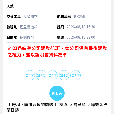
5
長榮航空
BR256
巴里島機場
2026/08/18
16:30
桃園機場
2026/08/18
22:00
※如遇航空公司變動航班，本公司保有最後變動
之權力，並以說明會資料為準
第1天
第2天
第3天
第4天
第5天
Day 1
【 啟程．南洋夢境的開端 】 桃園 ➔ 峇里島 ➔ 醉美金巴
蘭日落