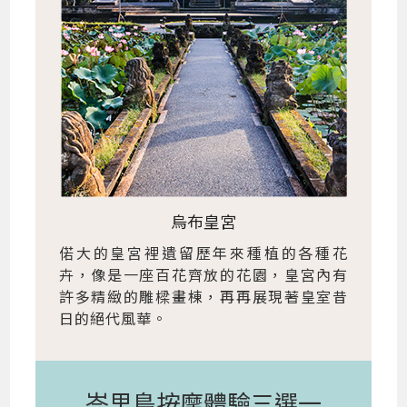
烏布皇宮
偌大的皇宮裡遺留歷年來種植的各種花
卉，像是一座百花齊放的花園，皇宮內有
許多精緻的雕樑畫棟，再再展現著皇室昔
日的絕代風華。
峇里島按摩體驗三選一