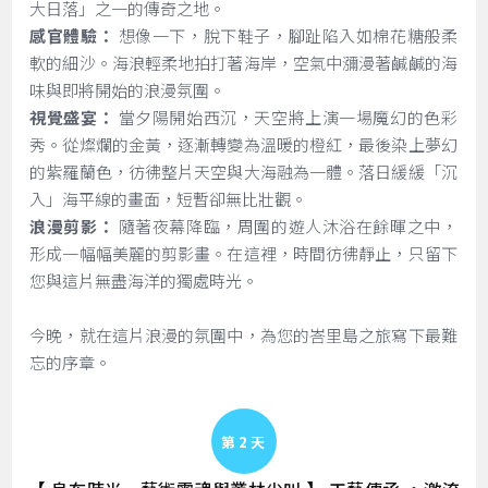
大日落」之一的傳奇之地。
感官體驗：
想像一下，脫下鞋子，腳趾陷入如棉花糖般柔
軟的細沙。海浪輕柔地拍打著海岸，空氣中瀰漫著鹹鹹的海
味與即將開始的浪漫氛圍。
視覺盛宴：
當夕陽開始西沉，天空將上演一場魔幻的色彩
秀。從燦爛的金黃，逐漸轉變為溫暖的橙紅，最後染上夢幻
的紫羅蘭色，彷彿整片天空與大海融為一體。落日緩緩「沉
入」海平線的畫面，短暫卻無比壯觀。
浪漫剪影：
隨著夜幕降臨，周圍的遊人沐浴在餘暉之中，
形成一幅幅美麗的剪影畫。在這裡，時間彷彿靜止，只留下
您與這片無盡海洋的獨處時光。
今晚，就在這片浪漫的氛圍中，為您的峇里島之旅寫下最難
忘的序章。
Day 2