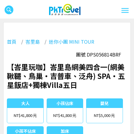
首頁
峇里島
迷你小團 MINI TOUR
團號 DPS056814BRF
【峇里玩咖】峇里島網美四合一(網美
鞦韆、鳥巢‧吉普車、泛舟) SPA‧五
星飯店+獨棟Villa五日
大人
小孩佔床
嬰兒
NT$41,800
NT$41,800
NT$5,000
小孩不佔床
加床