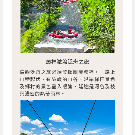
叢林激流泛舟之旅
這趟泛舟之旅必須發揮團隊精神，一路上
山巒起伏，有險峻的山谷、沿岸梯田景色
及鄉村的景色盡入眼簾，延途是河谷及枝
葉濃密的熱帶雨林。