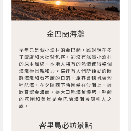
金巴蘭海灘
早年只是個小漁村的金巴蘭，雖說現在多
了飯店和大批背包客，卻沒有泯滅小漁村
的原本風貌，本地人特有的熱情使得整個
海灘極具親和力。這裡有人們所鍾愛的幽
靜海灘和看不厭的日落，旅客會租帆板短
程航海，在夕陽西下時圍坐在沙灘上，邊
欣賞燦金海面，邊大口吃海鮮燒烤，輕鬆
的氛圍和美景是金巴蘭海灘最吸引人之
處。
峇里島必訪景點