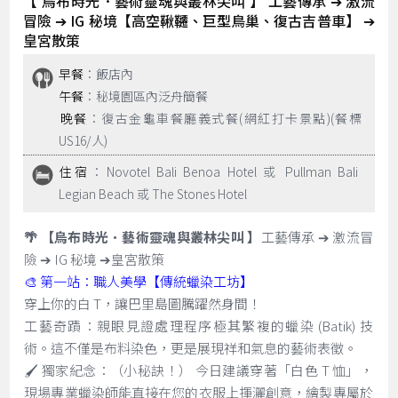
【 烏布時光．藝術靈魂與叢林尖叫 】 工藝傳承 ➔ 激流
冒險 ➔ IG 秘境【高空鞦韆、巨型鳥巢、復古吉普車】 ➔
皇宮散策
早餐
：飯店內
午餐
：秘境園區內泛舟簡餐
晚餐
：復古金龜車餐廳義式餐(網紅打卡景點)(餐標
US16/人)
住宿
：Novotel Bali Benoa Hotel 或 Pullman Bali
Legian Beach 或 The Stones Hotel
🌴 【烏布時光．藝術靈魂與叢林尖叫 】
工藝傳承 ➔ 激流冒
險 ➔ IG 秘境 ➔皇宮散策
🎨 第一站：職人美學【傳統蠟染工坊】
穿上你的白 T，讓巴里島圖騰躍然身間！
工藝奇蹟：親眼見證處理程序極其繁複的蠟染 (Batik) 技
術。這不僅是布料染色，更是展現祥和氣息的藝術表徵。
🖌️ 獨家紀念：（小秘訣！） 今日建議穿著「白色 T 恤」，
現場專業蠟染師能直接在您的衣服上揮灑創意，繪製專屬於