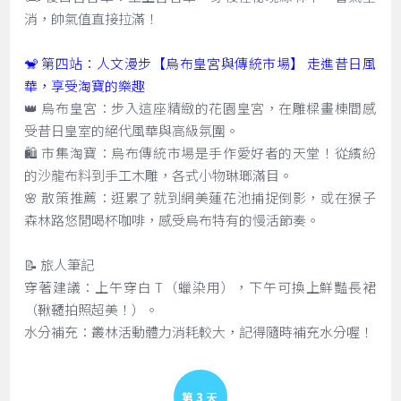
消，帥氣值直接拉滿！
🐒 第四站：人文漫步【烏布皇宮與傳統市場】 走進昔日風
華，享受淘寶的樂趣
👑 烏布皇宮：步入這座精緻的花園皇宮，在雕樑畫棟間感
受昔日皇室的絕代風華與高級氛圍。
🛍️ 市集淘寶：烏布傳統市場是手作愛好者的天堂！從繽紛
的沙龍布料到手工木雕，各式小物琳瑯滿目。
🌸 散策推薦：逛累了就到網美蓮花池捕捉倒影，或在猴子
森林路悠閒喝杯咖啡，感受烏布特有的慢活節奏。
📝 旅人筆記
穿著建議：上午穿白 T（蠟染用），下午可換上鮮豔長裙
（鞦韆拍照超美！）。
水分補充：叢林活動體力消耗較大，記得隨時補充水分喔！
Day 3