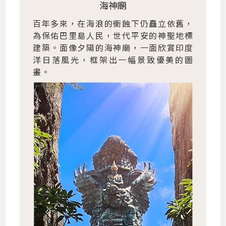
海神廟
百年多來，在海浪的衝蝕下仍矗立依舊，
為保佑巴里島人民，世代平安的神聖地標
建築。面像夕陽的海神廟，一面欣賞印度
洋日落風光，框架出一幅景致優美的圖
畫。