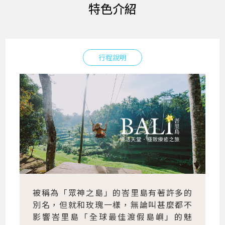
特色介紹
行程說明
被稱為「眾神之島」的峇里島有著許多的
別名，但就和玫瑰一樣，無論叫甚麼都不
影響峇里島「全球最佳渡假島嶼」的魅