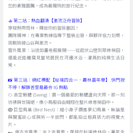
您的素雅圖騰，成為最獨特的旅行紀念。
🚣 第二站：熱血翻湧【激流泛舟冒險】
穿梭熱帶雨林，釋放你的冒險基因！
團隊精神：在專業教練指導下整裝出發，與夥伴協力划槳，
挑戰險峻山谷與激流。
窗外風景：沿途如畫卷般展開——從起伏山巒到翠綠梯田，
還能近距離窺見當地居民在河邊沐浴、灌溉的純樸生活日
常。
📸 第三站：網紅標配【秘境四合一．叢林嘉年華】 快門按
不停！解鎖峇里島最夯 IG 熱點
☁️ 高空鞦韆 (Swing)：選一個最愛的鞦韆盪向天際，那一刻
彷彿與世隔絕，像小鳥般自由翱翔在整片綠意梯田中。
🪺 巨型鳥巢 (Bird Nest)：縮小身子鑽進夢幻鳥巢，無論是
與閨蜜談心或與另一半放閃，都能拍出極具張力的視覺大
片。
🏎️ 復古吉普車：坐上吉普車，穿梭在秘境綠林中，暑氣全