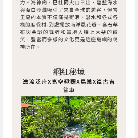
力。海神廟、巴杜爾火山日出、碧藍海水
與潔白沙灘吸引了來自全球的遊客，但峇
里島的本質不僅僅是衝浪、潛水和各式各
樣的度假村-到處擺放南洋風花瓣、套著華
布與金環的舞者和當地人臉上大朵的微
笑，豐富而多樣的文化更是這座島嶼的精
神所在。
網紅秘境
激流泛舟X高空鞦韆X鳥巢X復古吉
普車