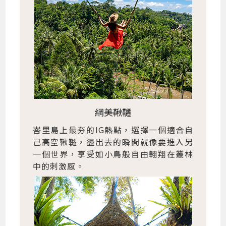
網美鞦韆
峇里島上最夯的IG熱點，選擇一個適合自
己高空鞦韆，盪出去的瞬間就像要進入另
一個世界，享受如小鳥般自由翱翔在叢林
中的刺激感。