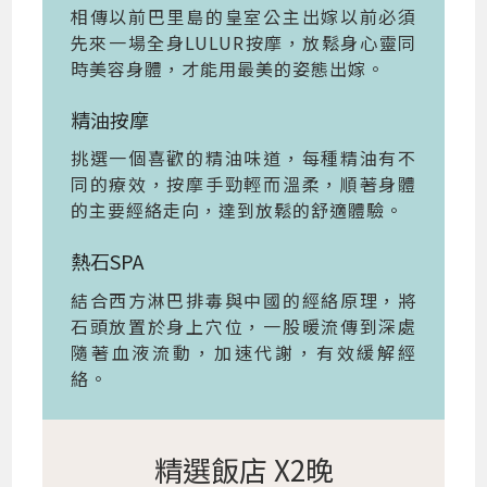
相傳以前巴里島的皇室公主出嫁以前必須
先來一場全身LULUR按摩，放鬆身心靈同
時美容身體，才能用最美的姿態出嫁。
精油按摩
挑選一個喜歡的精油味道，每種精油有不
同的療效，按摩手勁輕而溫柔，順著身體
的主要經絡走向，達到放鬆的舒適體驗。
熱石SPA
結合西方淋巴排毒與中國的經絡原理，將
石頭放置於身上穴位，一股暖流傳到深處
隨著血液流動，加速代謝，有效緩解經
絡。
精選飯店 X2晚