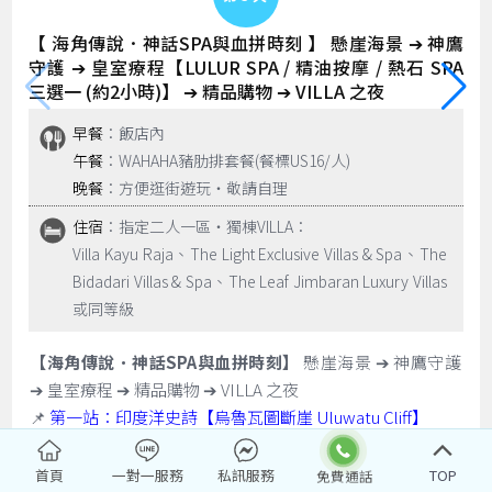
【 海角傳說．神話SPA與血拼時刻 】 懸崖海景 ➔ 神鷹
守護 ➔ 皇室療程【LULUR SPA / 精油按摩 / 熱石 SPA
三選一 (約2小時)】 ➔ 精品購物 ➔ VILLA 之夜
早餐
：飯店內
午餐
：WAHAHA豬肋排套餐(餐標US16/人)
晚餐
：方便逛街遊玩‧敬請自理
住宿
：指定二人一區‧獨棟VILLA：
Villa Kayu Raja、The Light Exclusive Villas & Spa、The
Bidadari Villas & Spa、The Leaf Jimbaran Luxury Villas
或同等級
【海角傳說．神話SPA與血拼時刻】
懸崖海景 ➔ 神鷹守護
➔ 皇室療程 ➔ 精品購物 ➔ VILLA 之夜
📌
第一站：印度洋史詩【烏魯瓦圖斷崖 Uluwatu Cliff】
📍 絕佳視角：站在斷崖之巔，俯瞰浩瀚無邊的印度洋。斷
崖上是觀海的絕佳位置，典型的峇里島精緻建築與朝向大海
首頁
一對一服務
私訊服務
TOP