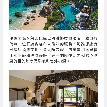
屢獲國際殊榮的巴厘島阿雅娜度假酒店，致力於
為每一位酒店賓客帶來最好的服務。阿雅娜擁有
巴厘島頂級文化、令人嘆為觀止的風景和無與倫
比的水療和健康設施，是一個恢復活力和給予健
康的目的地度假勝地和世外桃源。