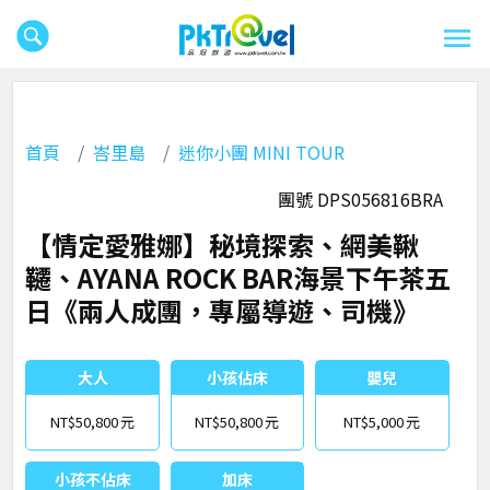
首頁
峇里島
迷你小團 MINI TOUR
團號 DPS056816BRA
【情定愛雅娜】秘境探索、網美鞦
韆、AYANA ROCK BAR海景下午茶五
日《兩人成團，專屬導遊、司機》
大人
小孩佔床
嬰兒
NT$50,800
NT$50,800
NT$5,000
小孩不佔床
加床