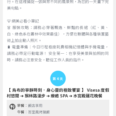
行。在這裡捕捉一張與眾不同的風景照，為您的一天畫下完
美句點。
💡 網美必看小筆記
👗 服裝攻略：請務必穿著飄逸、鮮豔的長裙（紅、黃、
白、綠色系在叢林中效果最佳），方便在鞦韆與各種裝置藝
術上拍出動人照片。
🔋 電量準備：今日行程極度耗費相機記憶體與手機電量，
請務必帶足行動電源！ 安全第一：在享受美景與拍照的同
時，請務必注意安全，聽從工作人員的指示。
Day 4
【 烏布的寧靜時刻．身心靈的極致饗宴 】 Visesa 度假
村悠閒 ➔ 猴林路漫步 ➔ 療癒 SPA ➔ 水宮殿蓮花晚餐
早餐
：飯店享用
午餐
：峇里風烤豬飯