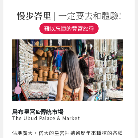
慢步峇里
| 一定要去和體驗!
難以忘懷的豐富旅程
烏布皇宮&傳統市場
The Ubud Palace & Market
佔地廣大，偌大的皇宮裡遺留歷年來種植的各種