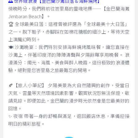
🌅 世界級浪漫【金巴蘭沙灘日落 & 海鮮燒烤】
傍晚時分，我們將前往峇里島的靈魂地標——【金巴蘭海灘
Jimbaran Beach】。
🏆 全球最美日落：這裡曾被評選為「全球最美十大日落」
之一。脫下鞋子，赤腳踩在如棉花糖般的細沙上，等待天空
上演魔幻時刻。
🍽️ 沙灘晚宴：我們特別安排海鮮燒烤風味餐，讓您直接在
沙灘上，伴著印度洋的陣陣濤聲與夕陽餘暉享用晚餐。 浪
漫滿分：燭光、海風、美食與醉人晚霞，這份極致的浪漫體
驗，絕對是您峇里島之旅最難忘的開場。
🍂【旅人小筆記】 夕陽美景為大自然隨興的創作，受當日
天氣、雲量等天然環境因素影響，觀賞狀況恕無法保證，敬
請見諒。即便如此，金巴蘭的漫步時光依然會是您最美好的
回憶。
✨ 夜宿 帶著一身的舒暢與滿足，返回飯店休息，準備迎接
明日的精彩旅程。