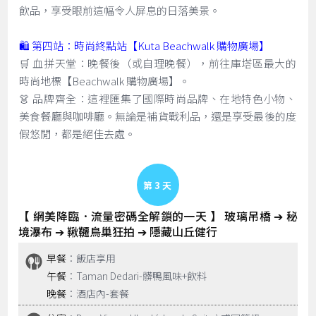
飲品，享受眼前這幅令人屏息的日落美景。
🛍️ 第四站：時尚終點站【Kuta Beachwalk 購物廣場】
🛒 血拼天堂：晚餐後（或自理晚餐），前往庫塔區最大的
時尚地標【Beachwalk 購物廣場】。
👗 品牌齊全：這裡匯集了國際時尚品牌、在地特色小物、
美食餐廳與咖啡廳。無論是補貨戰利品，還是享受最後的度
假悠閒，都是絕佳去處。
Day 3
【 網美降臨．流量密碼全解鎖的一天 】 玻璃吊橋 ➔ 秘
境瀑布 ➔ 鞦韆鳥巢狂拍 ➔ 隱藏山丘健行
早餐
：飯店享用
午餐
：Taman Dedari-髒鴨風味+飲料
晚餐
：酒店內-套餐