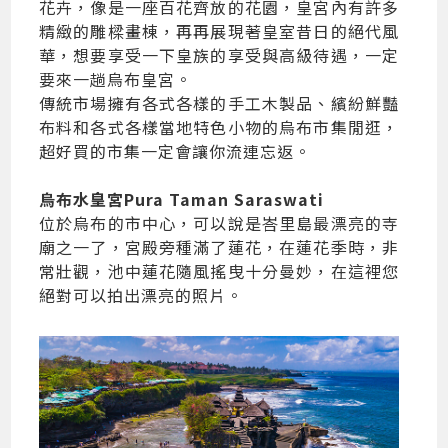
花卉，像是一座百花齊放的花園，皇宮內有許多
精緻的雕樑畫棟，再再展現著皇室昔日的絕代風
華，想要享受一下皇族的享受與高級待遇，一定
要來一趟烏布皇宮。
傳統市場擁有各式各樣的手工木製品、繽紛鮮豔
布料和各式各樣當地特色小物的烏布市集閒逛，
超好買的市集一定會讓你流連忘返。
烏布水皇宮Pura Taman Saraswati
位於烏布的市中心，可以說是峇里島最漂亮的寺
廟之一了，宮殿旁種滿了蓮花，在蓮花季時，非
常壯觀，池中蓮花隨風搖曳十分曼妙，在這裡您
絕對可以拍出漂亮的照片。