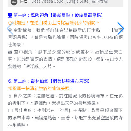
住宿
：Desa Visesa Ubud ( Jungle Suite ) 或同等級
🌉 第一站：驚險視角【最新景點！玻璃景觀吊橋】
心跳加速！在透明橋面上捕捉雲端漫步的瞬間。
💎 全新開幕：我們將前往峇里島最新的打卡點——【玻璃
景觀吊橋】。這是考驗您膽量，同時保證出片率 100% 的絕
佳場景！
📸 空中視角：腳下是深邃的峽谷或叢林，頭頂是藍天白
雲。無論是驚訝的表情，還是優雅的背影殺，都能拍出令人
驚豔的「漂浮感」大片。
💦 第二站：叢林仙氣【網美秘境瀑布景觀】
捕捉那一抹清新脫俗的仙氣美照。
💧 自然之美：遠離喧囂，前往隱藏版的秘境瀑布。在光影
的折射下，水霧飄散，營造出天然的柔焦濾鏡。
🧚‍♀️ 最佳角度：找到岩石上的最佳拍攝點，背景是傾瀉而下
的瀑布水幕，無論是站著、坐著，都能拍出充滿空靈感的森
林系美照。