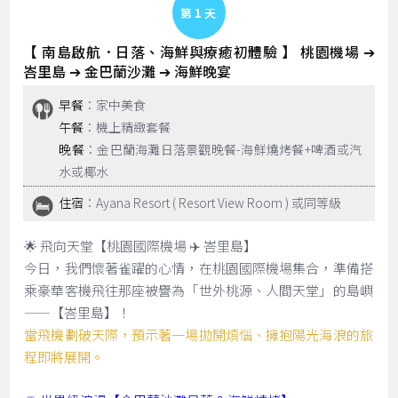
Day 1
【 南島啟航．日落、海鮮與療癒初體驗 】 桃園機場 ➔
峇里島 ➔ 金巴蘭沙灘 ➔ 海鮮晚宴
早餐
：家中美食
午餐
：機上精緻套餐
晚餐
：金巴蘭海灘日落景觀晚餐-海鮮燒烤餐+啤酒或汽
水或椰水
住宿
：Ayana Resort ( Resort View Room ) 或同等級
🌟 飛向天堂【桃園國際機場 ✈️ 峇里島】
今日，我們懷著雀躍的心情，在桃園國際機場集合，準備搭
乘豪華客機飛往那座被譽為「世外桃源、人間天堂」的島嶼
——【峇里島】！
當飛機劃破天際，預示著一場拋開煩惱、擁抱陽光海浪的旅
程即將展開。