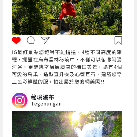
IG最紅景點您絕對不能錯過，4種不同高度的鞦
韆，擺盪在烏布叢林秘境中，不僅可以俯瞰阿湧
河谷，更能眺望層層廣闊的梯田美景，還有4個
可愛的鳥巢、造型直升機及心型巨石，建議您穿
上色彩鮮豔的服，拍出屬於您的網美照!!
秘境瀑布
Tegenungan