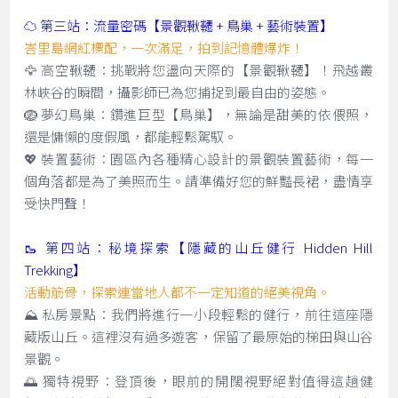
☁️ 第三站：流量密碼【景觀鞦韆 + 鳥巢 + 藝術裝置】
峇里島網紅標配，一次滿足，拍到記憶體爆炸！
🦅 高空鞦韆：挑戰將您盪向天際的【景觀鞦韆】！飛越叢
林峽谷的瞬間，攝影師已為您捕捉到最自由的姿態。
🪺 夢幻鳥巢：鑽進巨型【鳥巢】，無論是甜美的依偎照，
還是慵懶的度假風，都能輕鬆駕馭。
💖 裝置藝術：園區內各種精心設計的景觀裝置藝術，每一
個角落都是為了美照而生。請準備好您的鮮豔長裙，盡情享
受快門聲！
🥾 第四站：秘境探索【隱藏的山丘健行 Hidden Hill
Trekking】
活動筋骨，探索連當地人都不一定知道的絕美視角。
⛰️ 私房景點：我們將進行一小段輕鬆的健行，前往這座隱
藏版山丘。這裡沒有過多遊客，保留了最原始的梯田與山谷
景觀。
🌅 獨特視野：登頂後，眼前的開闊視野絕對值得這趟健