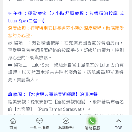
✨ 午後：極致療癒【2 小時舒壓療程：芳香精油按摩 或
Lulur Spa (二選一)】
深度放鬆：行程特別安排長達兩小時的深度療程，徹底寵愛
您的身心靈。
🌿 選項一：芳香精油按摩：在充滿異國香氣的精油房內，
享受專業芳療師順著經絡的按摩手技，舒緩肌肉壓力，達到
身心靈的平衡與放鬆。
👑 選項二：Lulur Spa：體驗源自峇里島皇室的 Lulur 去角質
護理。以天然草本粉末去除老廢角質，讓肌膚重現光滑透
亮，美麗動人。
🏯 晚間：【水宮殿 & 蓮花景觀餐廳】浪漫晚餐
絕美景觀：晚餐安排在【蓮花景觀餐廳】，緊鄰著烏布著名
的【水宮殿】（Pura Taman Saraswati）。
燭光饗宴：在古老寺廟的背景下，您將面對著滿池盛開的粉
紅蓮花，伴隨著峇里島傳統舞蹈（有時需視表演時間而
首頁
一對一服務
私訊服務
TOP
定），享用精緻的晚餐。