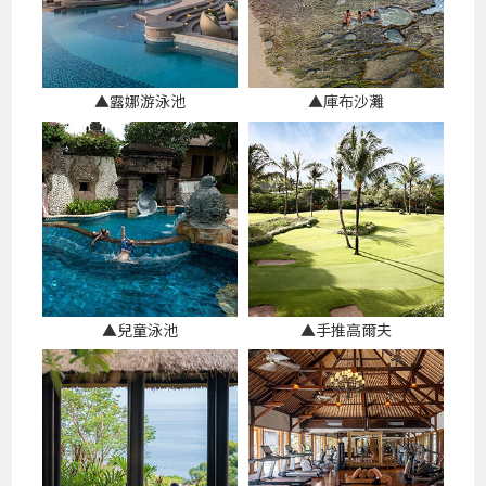
▲露娜游泳池
▲庫布沙灘
▲兒童泳池
▲手推高爾夫