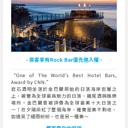
- 房客享有Rock Bar優先進入權 -
“One of The World's Best Hotel Bars,
Award by CNN.”
岩石酒吧坐落於金巴蘭原始的日落海岸岩層之
上，被譽為全球最具魅力的日落、雞尾酒與娛樂
場所。金巴蘭曾被評價為全球最美十大日落之
一！在夕陽染紅了整個海岸，確實是美不剩收，
如遇見了細雨紛紛，也是另一種美～
- 豐富齊全的設施 -