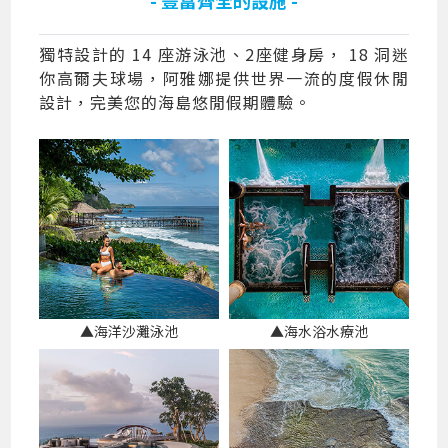
獨特設計的 14 座游泳池、2座健身房， 18 洞迷
你高爾夫球場，阿雅娜提供世界一流的度假休閒
設計，完美您的海島悠閒假期體驗。
▲海洋沙灘泳池
▲海水浴水療池