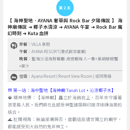
Day 2
【 海神聖地．AYANA 奢華與 Rock Bar 夕陽傳說 】 海
神廟傳說 ➔ 椰子水清涼 ➔ AYANA 午宴 ➔ Rock Bar 魔
幻時刻 ➔ Kuta 血拼
早餐
：VILLA 享用
午餐
：AYANA RESORT(港式飲茶套餐)
晚餐
：聖淘沙活海鮮餐廳-皮皮蝦每人一隻+黑胡椒螃蟹
+果汁
住宿
：Ayana Resort ( Resort View Room ) 或同等級
⛩️ 第一站：海中聖地【海神廟 Tanah Lot + 沁涼椰子水】
🔱 精神地標：【海神廟】矗立於海蝕岩上，百年來守護著
峇里島人民。我們將在此感受神聖建築與印度洋磅礴海景的
結合。
🌊 壯闊視角：無論漲潮與否，遠觀這座遺世獨立的廟宇，
都能感受到大自然的鬼斧神工。