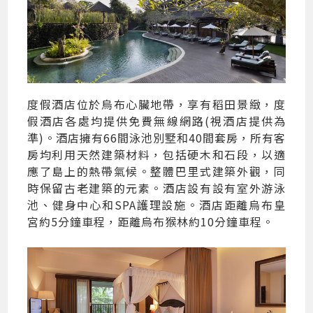
度假酒店位於烏布心臟地帶，享有稻田景緻，度
假酒店各處均提供免費無線網路(視酒店提供為
準)。酒店擁有66間泳池別墅和40間套房，所有客
房均利用天然建築材料，包括硬木和石段，以適
應了島上的熱帶氣候。整體巴里式建築外觀，同
時保留古老建築的元素。酒店設有設有室外游泳
池、健身中心和SPA護理設施。酒店距離烏布皇
宮約5分鐘車程，距離烏布猴林約10分鐘車程。