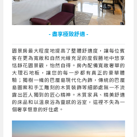
- 盡享極致舒適 -
園景房最大程度地提高了整體舒適度，讓每位賓
客在更為寬敞和自然光線充足的度假勝地中悠享
恬靜花園景觀，怡然自得。房內配備寬敞奢華的
大理石地板，讓您的每一步都有真正的豪華體
驗；獨樹一幟的巴厘島現代化內飾，傳統的巴厘
島圖案和手工雕刻的木質裝飾等細節處無一不流
露出匠人獨到的匠心精神。木質家具、精美舒適
的床品和以溫泉浴為靈感的浴室，這裡不失為一
個奢享愜意的好住處。