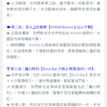
🥥 沁涼解渴：在欣賞美景之餘，當然要來一杯最道地、最
新鮮的現剖椰子水！冰涼甜美的滋味，瞬間帶走南洋的暑
氣。
🍽️ 第二站：舌尖上的奢華【AYANA Resort & Spa 午餐】
💎 五星級饗宴：我們將前往世界知名的 AYANA 度假村，在
園區內享用精緻午餐。
✨ 精緻體驗：AYANA 以其絕美的景觀與頂級的餐飲服務聞
名。在這裡用餐，不僅是味覺的享受，更是視覺與心靈的極
致寵愛。
🍸 第三站：魔幻時刻【Rock Bar 夕陽 & 啤酒/飲料一杯】
🌅 世界級夕陽：位於 AYANA 園區內的【Rock Bar】是全球
十大夕陽酒吧之一，建在懸崖邊緣，緊鄰著海平面。
🎶 氛圍滿分：我們將在此等候峇里島最著名的「魔幻時
刻」。伴隨 DJ 播放的音樂，看著天空從湛藍轉為絢爛的橙
紅。
🍻 愜意小酌：特別為您安排啤酒或無酒精飲料一杯，手持