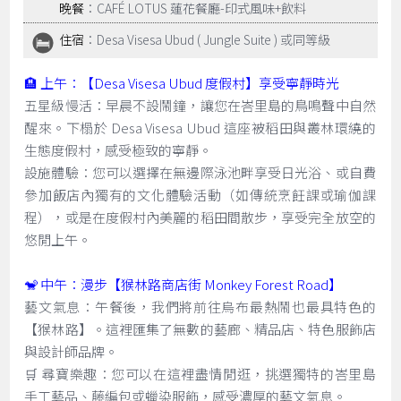
晚餐
：CAFÉ LOTUS 蓮花餐廳-印式風味+飲料
住宿
：Desa Visesa Ubud ( Jungle Suite ) 或同等級
🏨 上午：【Desa Visesa Ubud 度假村】享受寧靜時光
五星級慢活：早晨不設鬧鐘，讓您在峇里島的鳥鳴聲中自然
醒來。下榻於 Desa Visesa Ubud 這座被稻田與叢林環繞的
生態度假村，感受極致的寧靜。
設施體驗：您可以選擇在無邊際泳池畔享受日光浴、或自費
參加飯店內獨有的文化體驗活動（如傳統烹飪課或瑜伽課
程），或是在度假村內美麗的稻田間散步，享受完全放空的
悠閒上午。
🐒 中午：漫步【猴林路商店街 Monkey Forest Road】
藝文氣息：午餐後，我們將前往烏布最熱鬧也最具特色的
【猴林路】。這裡匯集了無數的藝廊、精品店、特色服飾店
與設計師品牌。
🛒 尋寶樂趣：您可以在這裡盡情閒逛，挑選獨特的峇里島
手工藝品、藤編包或蠟染服飾，感受濃厚的藝文氣息。