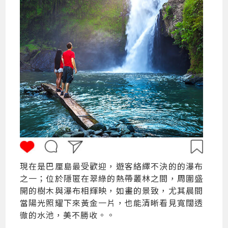
現在是巴厘島最受歡迎，遊客絡繹不決的的瀑布
之一；位於隱匿在翠綠的熱帶叢林之間，周圍盛
開的樹木與瀑布相輝映，如畫的景致，尤其晨間
當陽光照耀下來黃金一片，也能清晰看見寬闊透
徹的水池，美不勝收。。