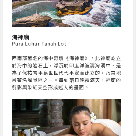
海神廟
Pura Luhur Tanah Lot
西南部著名的海中奇蹟《海神廟》。此神廟屹立
於海中的岩石上，浮沉於印度洋波濤洶湧中，是
為了保祐峇里島世世代代平安而建立的，乃當地
最著名風景區之一。每到落日晚霞滿天，神廟的
翦影與染紅天空形成迷人的畫面。