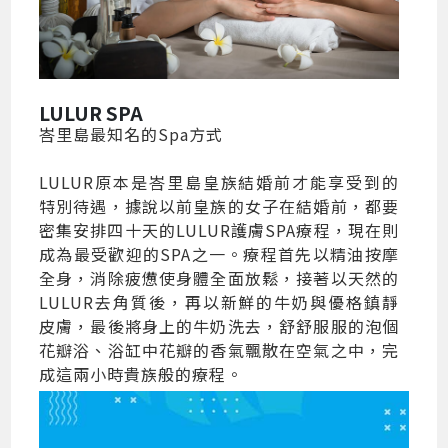
LULUR SPA
峇里島最知名的Spa方式
LULUR原本是峇里島皇族結婚前才能享受到的
特別待遇，據說以前皇族的女子在結婚前，都要
密集安排四十天的LULUR護膚SPA療程，現在則
成為最受歡迎的SPA之一。療程首先以精油按摩
全身，消除疲憊使身體全面放鬆，接著以天然的
LULUR去角質後，再以新鮮的牛奶與優格鎮靜
皮膚，最後將身上的牛奶洗去，舒舒服服的泡個
花瓣浴、浴缸中花瓣的香氣飄散在空氣之中，完
成這兩小時貴族般的療程。