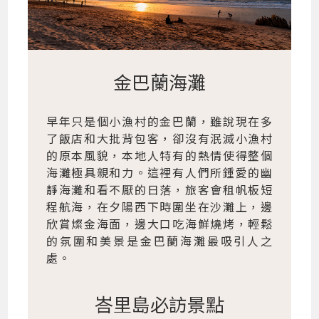
金巴蘭海灘
早年只是個小漁村的金巴蘭，雖說現在多
了飯店和大批背包客，卻沒有泯滅小漁村
的原本風貌，本地人特有的熱情使得整個
海灘極具親和力。這裡有人們所鍾愛的幽
靜海灘和看不厭的日落，旅客會租帆板短
程航海，在夕陽西下時圍坐在沙灘上，邊
欣賞燦金海面，邊大口吃海鮮燒烤，輕鬆
的氛圍和美景是金巴蘭海灘最吸引人之
處。
峇里島必訪景點