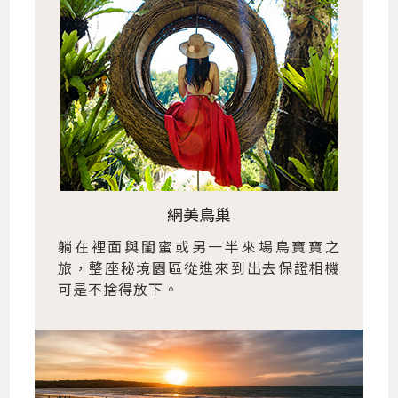
網美鳥巢
躺在裡面與閨蜜或另一半來場鳥寶寶之
旅，整座秘境園區從進來到出去保證相機
可是不捨得放下。