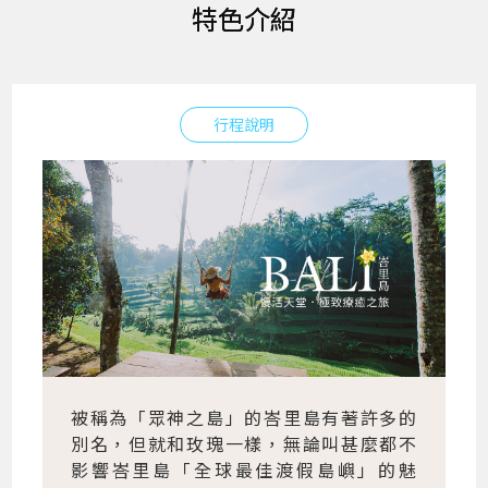
特色介紹
行程說明
被稱為「眾神之島」的峇里島有著許多的
別名，但就和玫瑰一樣，無論叫甚麼都不
影響峇里島「全球最佳渡假島嶼」的魅