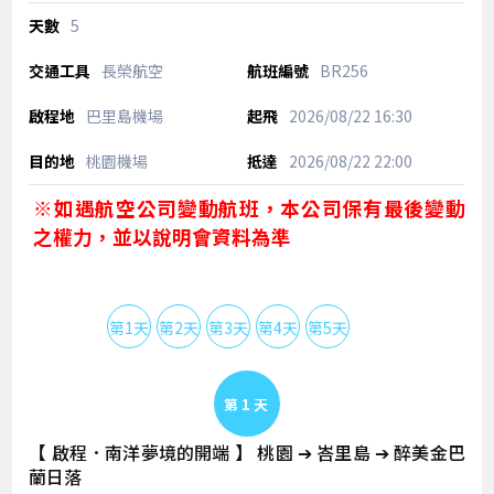
5
長榮航空
BR256
巴里島機場
2026/08/22
16:30
桃園機場
2026/08/22
22:00
※如遇航空公司變動航班，本公司保有最後變動
之權力，並以說明會資料為準
第1天
第2天
第3天
第4天
第5天
Day 1
【 啟程．南洋夢境的開端 】 桃園 ➔ 峇里島 ➔ 醉美金巴
蘭日落