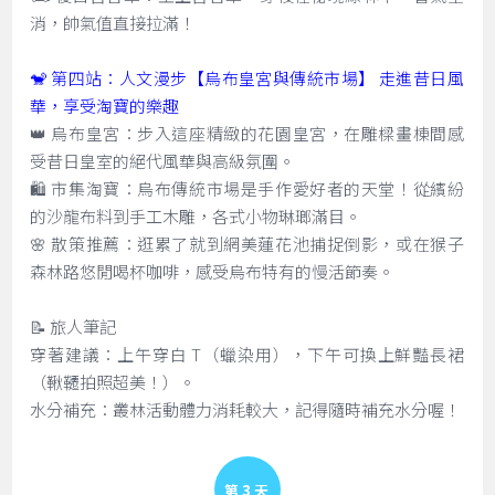
消，帥氣值直接拉滿！
🐒 第四站：人文漫步【烏布皇宮與傳統市場】 走進昔日風
華，享受淘寶的樂趣
👑 烏布皇宮：步入這座精緻的花園皇宮，在雕樑畫棟間感
受昔日皇室的絕代風華與高級氛圍。
🛍️ 市集淘寶：烏布傳統市場是手作愛好者的天堂！從繽紛
的沙龍布料到手工木雕，各式小物琳瑯滿目。
🌸 散策推薦：逛累了就到網美蓮花池捕捉倒影，或在猴子
森林路悠閒喝杯咖啡，感受烏布特有的慢活節奏。
📝 旅人筆記
穿著建議：上午穿白 T（蠟染用），下午可換上鮮豔長裙
（鞦韆拍照超美！）。
水分補充：叢林活動體力消耗較大，記得隨時補充水分喔！
Day 3