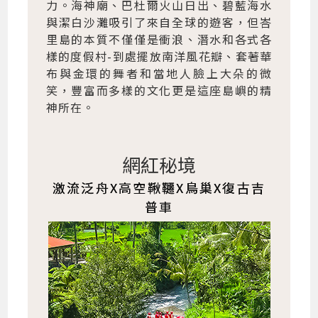
力。海神廟、巴杜爾火山日出、碧藍海水
與潔白沙灘吸引了來自全球的遊客，但峇
里島的本質不僅僅是衝浪、潛水和各式各
樣的度假村-到處擺放南洋風花瓣、套著華
布與金環的舞者和當地人臉上大朵的微
笑，豐富而多樣的文化更是這座島嶼的精
神所在。
網紅秘境
激流泛舟X高空鞦韆X鳥巢X復古吉
普車