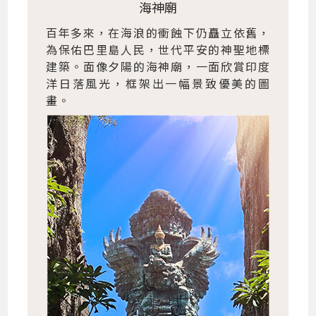
海神廟
百年多來，在海浪的衝蝕下仍矗立依舊，
為保佑巴里島人民，世代平安的神聖地標
建築。面像夕陽的海神廟，一面欣賞印度
洋日落風光，框架出一幅景致優美的圖
畫。