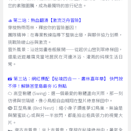
您的素雅圖騰，成為最獨特的旅行紀念。
🚣 第二站：熱血翻湧【激流泛舟冒險】
穿梭熱帶雨林，釋放你的冒險基因！
團隊精神：在專業教練指導下整裝出發，與夥伴協力划槳，
挑戰險峻山谷與激流。
窗外風景：沿途如畫卷般展開——從起伏山巒到翠綠梯田，
還能近距離窺見當地居民在河邊沐浴、灌溉的純樸生活日
常。
📸 第三站：網紅標配【秘境四合一．叢林嘉年華】 快門按
不停！解鎖峇里島最夯 IG 熱點
☁️ 高空鞦韆 (Swing)：選一個最愛的鞦韆盪向天際，那一刻
彷彿與世隔絕，像小鳥般自由翱翔在整片綠意梯田中。
🪺 巨型鳥巢 (Bird Nest)：縮小身子鑽進夢幻鳥巢，無論是
與閨蜜談心或與另一半放閃，都能拍出極具張力的視覺大
片。
🏎️ 復古吉普車：坐上吉普車，穿梭在秘境綠林中，暑氣全