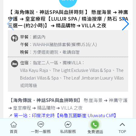
【 海角傳說．神話SPA與血拼時刻 】 懸崖海景 ➔ 神鷹
守護 ➔ 皇室療程【LULUR SPA / 精油按摩 / 熱石 SPA
三選一 (約2小時)】 ➔ 精品購物 ➔ VILLA 之夜
早餐
：飯店內
午餐
：WAHAHA豬肋排套餐(餐標US16/人)
晚餐
：方便逛街遊玩‧敬請自理
住宿
：指定二人一區‧獨棟VILLA：
Villa Kayu Raja、The Light Exclusive Villas & Spa、The
Bidadari Villas & Spa、The Leaf Jimbaran Luxury Villas
或同等級
【海角傳說．神話SPA與血拼時刻】
懸崖海景 ➔ 神鷹守護
➔ 皇室療程 ➔ 精品購物 ➔ VILLA 之夜
📌
第一站：印度洋史詩【烏魯瓦圖斷崖 Uluwatu Cliff】
📍 絕佳視角：站在斷崖之巔，俯瞰浩瀚無邊的印度洋。斷
崖上是觀海的絕佳位置，典型的峇里島精緻建築與朝向大海
首頁
一對一服務
私訊服務
TOP