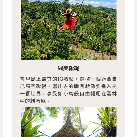
網美鞦韆
峇里島上最夯的IG熱點，選擇一個適合自
己高空鞦韆，盪出去的瞬間就像要進入另
一個世界，享受如小鳥般自由翱翔在叢林
中的刺激感。