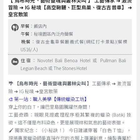
【 烏布時光．藝術靈魂與叢林尖叫 】 工藝傳承 ➔ 激流
冒險 ➔ IG 秘境【高空鞦韆、巨型鳥巢、復古吉普車】 ➔
皇宮散策
早餐
：飯店內
午餐
：秘境園區內泛舟簡餐
晚餐
：復古金龜車餐廳義式餐(網紅打卡景點)(餐標
US16/人)
住宿
：Novotel Bali Benoa Hotel 或 Pullman Bali
Legian Beach 或 The Stones Hotel
🌴 【烏布時光．藝術靈魂與叢林尖叫 】
工藝傳承 ➔ 激流冒
險 ➔ IG 秘境 ➔皇宮散策
🎨 第一站：職人美學【傳統蠟染工坊】
穿上你的白 T，讓巴里島圖騰躍然身間！
工藝奇蹟：親眼見證處理程序極其繁複的蠟染 (Batik) 技
術。這不僅是布料染色，更是展現祥和氣息的藝術表徵。
🖌️ 獨家紀念：（小秘訣！） 今日建議穿著「白色 T 恤」，
現場專業蠟染師能直接在您的衣服上揮灑創意，繪製專屬於