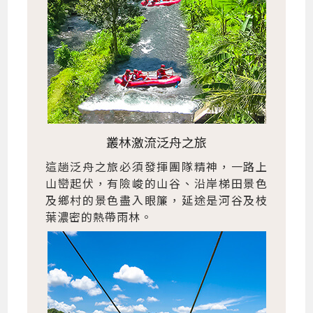
叢林激流泛舟之旅
這趟泛舟之旅必須發揮團隊精神，一路上
山巒起伏，有險峻的山谷、沿岸梯田景色
及鄉村的景色盡入眼簾，延途是河谷及枝
葉濃密的熱帶雨林。