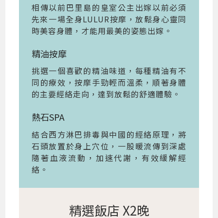
相傳以前巴里島的皇室公主出嫁以前必須
先來一場全身LULUR按摩，放鬆身心靈同
時美容身體，才能用最美的姿態出嫁。
精油按摩
挑選一個喜歡的精油味道，每種精油有不
同的療效，按摩手勁輕而溫柔，順著身體
的主要經絡走向，達到放鬆的舒適體驗。
熱石SPA
結合西方淋巴排毒與中國的經絡原理，將
石頭放置於身上穴位，一股暖流傳到深處
隨著血液流動，加速代謝，有效緩解經
絡。
精選飯店 X2晚