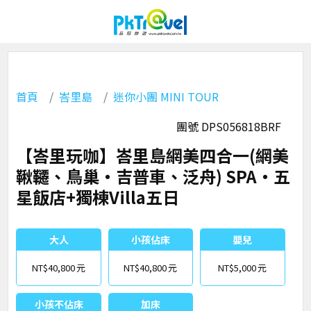
首頁
峇里島
迷你小團 MINI TOUR
團號 DPS056818BRF
【峇里玩咖】峇里島網美四合一(網美
鞦韆、鳥巢‧吉普車、泛舟) SPA‧五
星飯店+獨棟Villa五日
大人
小孩佔床
嬰兒
NT$40,800
NT$40,800
NT$5,000
小孩不佔床
加床