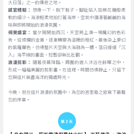
大日落」之一的傳奇之地。
感官體驗：
想像一下，脫下鞋子，腳趾陷入如棉花糖般柔
軟的細沙。海浪輕柔地拍打著海岸，空氣中瀰漫著鹹鹹的海
味與即將開始的浪漫氛圍。
視覺盛宴：
當夕陽開始西沉，天空將上演一場魔幻的色彩
秀。從燦爛的金黃，逐漸轉變為溫暖的橙紅，最後染上夢幻
的紫羅蘭色，彷彿整片天空與大海融為一體。落日緩緩「沉
入」海平線的畫面，短暫卻無比壯觀。
浪漫剪影：
隨著夜幕降臨，周圍的遊人沐浴在餘暉之中，
形成一幅幅美麗的剪影畫。在這裡，時間彷彿靜止，只留下
您與這片無盡海洋的獨處時光。
今晚，就在這片浪漫的氛圍中，為您的峇里島之旅寫下最難
忘的序章。
Day 2