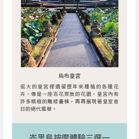
烏布皇宮
偌大的皇宮裡遺留歷年來種植的各種花
卉，像是一座百花齊放的花園，皇宮內有
許多精緻的雕樑畫棟，再再展現著皇室昔
日的絕代風華。
峇里島按摩體驗三選一