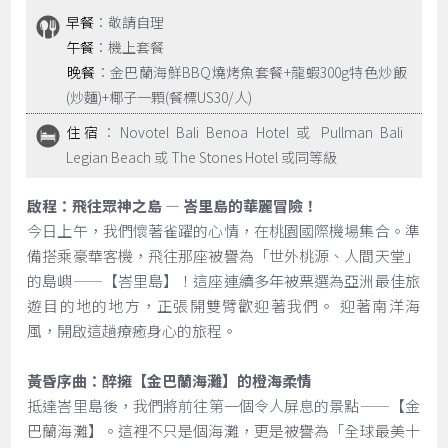
早餐
：敬請自理
午餐
：機上套餐
晚餐
：金巴蘭海鮮BBQ燒烤魚套餐+龍蝦300g特色炒飯
(炒麵)+椰子一顆(餐標US30/人)
住宿
：Novotel Bali Benoa Hotel 或 Pullman Bali
Legian Beach 或 The Stones Hotel 或同等級
啟程：飛往眾神之島 — 峇里島的華麗冒險！
今日上午，我們懷著雀躍的心情，在桃園國際機場集合。準
備搭乘豪華客機，飛往那座被譽為「世外桃源、人間天堂」
的島嶼——【峇里島】！這座連續多年被票選為亞洲最佳旅
遊目的地的地方，正張開雙臂歡迎著我們。 迎著南洋海
風，開啟這趟療癒身心的旅程。
黃昏序曲：醉擁【金巴蘭海灘】的橙海柔情
抵達峇里島後，我們將前往第一個令人屏息的景點——【金
巴蘭海灘】。這裡不只是個海灘，更是被譽為「全球最美十