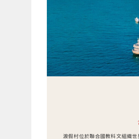
頭優雅的蜿蜒，小山在水面中悄悄探
被豐富的自然資源環繞的Ayana