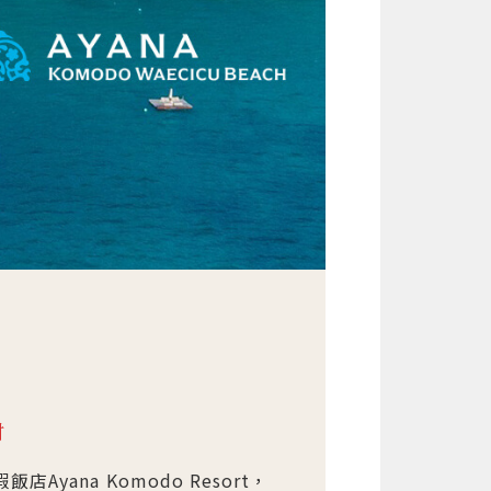
中。
趟難以忘懷的熱帶天堂旅程。
為聯合國教科文組織世界遺產
』海島風味的理想目的地
巨型蜥蜴-科莫多龍合影
山頂，眺望海灣全景
感的沙灘任意浮潛