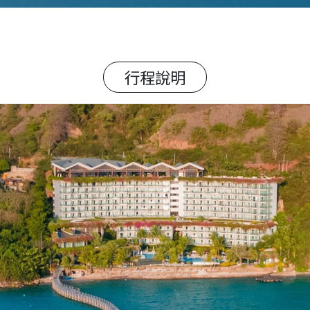
BALI
AYANA Komodo
當印尼淳樸熱情遇見世界級奢華服務-科莫多阿雅娜度假
科莫多公園內，是島上第一間且唯一一間的五星級渡假飯店Ayan
cu Beach)，夕陽氤氳染紅了天空，晶透的藍海刷上淺淺