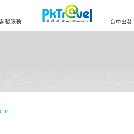
客製服務
台中出發
(全程中文導遊)五日】科摩多國
中華航空
嬰兒
小孩不佔床