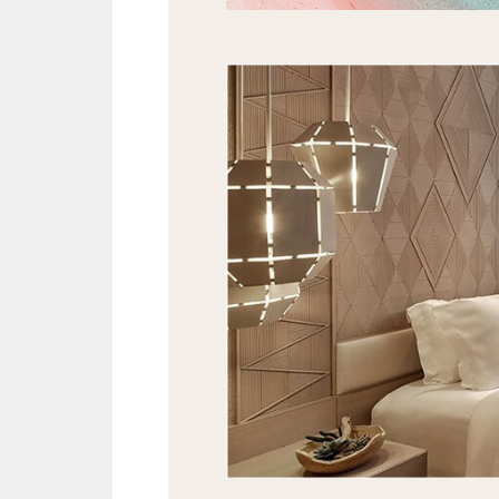
阿雅娜科莫多度假村擁有205間
現代化的舒適設施，享受壯觀美麗
具，提升舒適的入住體驗。
寬大的落地窗，讓你飽覽客房外的
斯島的新鮮空氣和充足陽光，補充
的任何時候都能輕鬆降溫。現代大
在最佳飯店享受國際奢華體驗、五星