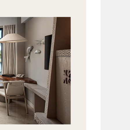
然美景。享受時尚的開放式設計以及
觀的海景，同時配備了優雅的現代家
玻璃移門通往私人陽台，感受弗洛勒
亞麻床上用品可以讓您在白天或晚上
無愧的放鬆時光。