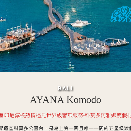
出了頭，Ayana Komodo就隱身在宛如仙境中的印尼群島
 Komodo，提供您各種機會探索印尼小島之美，在這享受一
．科莫多島被列
．是體驗『原始
．在這裡可以與
．來個遠足，登
．在全世界醉性