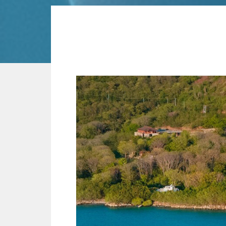
渡假村位於聯合國教科文組織世界遺產
在絕美純樸的維茲庫沙灘(Waeci