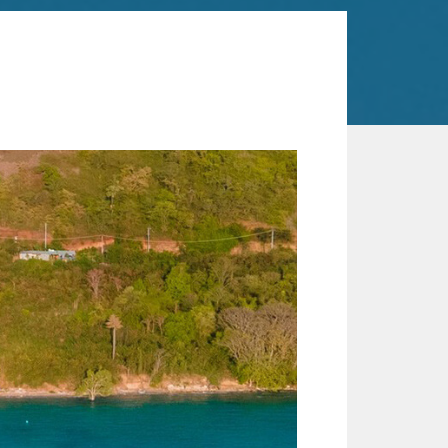
村
a Komodo Resort，倚畔
的橘紅色調，250公尺長的高腳木棧碼