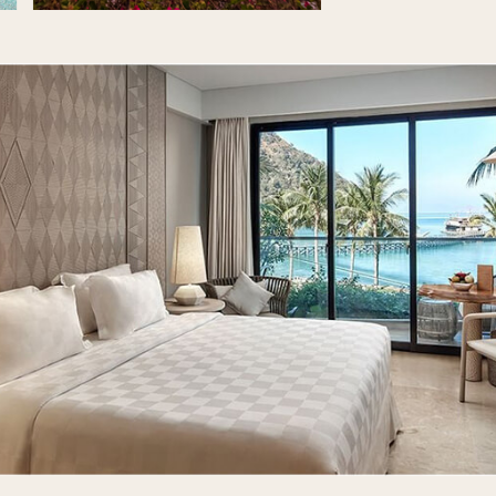
五星級住宿體驗-海景房
客房和套房，設計靈感來自於弗洛勒斯島豐富的文化遺產和自
海景。 保證最大舒適感的設計，不僅所有的房間可以到壯
從您陽台望出即是一幅美麗海景
各個時的不同海景，熱帶日落的金色光芒尤為迷人。打開
維生素D以保持快樂和健康。室內光亮的地板和清爽的白色
理石浴室配有時尚的浸泡浴缸和玻璃淋浴間，讓您享受當之
尊享峇裡島豪華度假飯店逍遙遊
級設施和服務，欣賞海島美景，留下難忘的回憶。