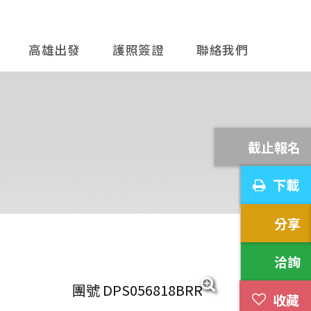
高雄出發
護照簽證
聯絡我們
團號 DPS056818BRR
截止報名
家公園+粉紅沙灘‧頂級
下載
分享
桃園國際機場
洽詢