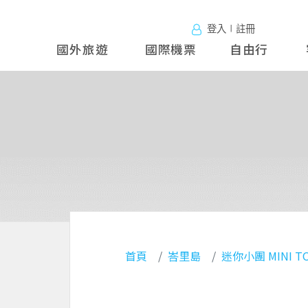
登入∣註冊
國外旅遊
國外旅
國際機票
自由行
遊
首頁
峇里島
迷你小團 MINI TOUR
【峇里島+科摩多島尋龍
Ayana系列
峇里島+科摩多島尋龍
大人
小孩佔床