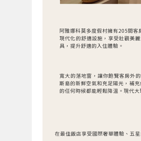
阿雅娜科莫多度假村擁有205間
現代化的舒適設施，享受壯觀美麗
具，提升舒適的入住體驗。
寬大的落地窗，讓你飽覽客房外的
斯島的新鮮空氣和充足陽光，補充
的任何時候都能輕鬆降溫。現代大
在最佳飯店享受國際奢華體驗、五星