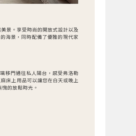
然美景。享受時尚的開放式設計以及
觀的海景，同時配備了優雅的現代家
玻璃移門通往私人陽台，感受弗洛勒
亞麻床上用品可以讓您在白天或晚上
無愧的放鬆時光。