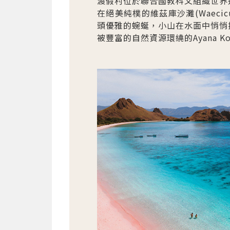
渡假村位於聯合國教科文組織世界遺產
在絕美純樸的維茲庫沙灘(Waeci
頭優雅的蜿蜒，小山在水面中悄悄探
被豐富的自然資源環繞的Ayana