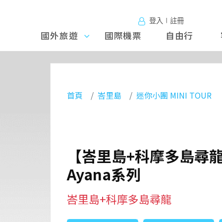
登入∣註冊
國外旅遊
國外旅
國際機票
自由行
遊
首頁
峇里島
迷你小團 MINI TOUR
【峇里島+科摩多島尋龍
Ayana系列
峇里島+科摩多島尋龍