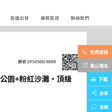
高雄出發
護照簽證
聯絡我們
團號 DPS056819BRR
截止報名
家公園+粉紅沙灘‧頂級
下載
分享
洽詢