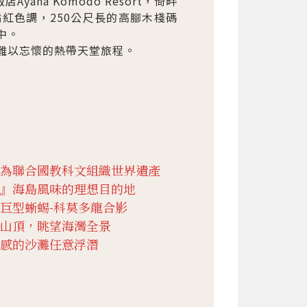
a Komodo Resort，倚畔
的橘紅色調，250公尺長的高腳木棧碼
中。
趟難以忘懷的熱帶天堂旅程。
為聯合國教科文組織世界遺產
』海島風味的理想目的地
巨型蜥蜴-科莫多龍合影
山頂，眺望海灣全景
感的沙灘任意浮潛