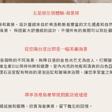
五星級住宿體驗-海景房
客房和套房，設計靈感來自於弗洛勒斯島豐富的文化遺產和自
海景。 保證最大舒適感的設計，不僅所有的房間可以到壯
從您陽台望出即是一幅美麗海景
各個時的不同海景，熱帶日落的金色光芒尤為迷人。打開
維生素D以保持快樂和健康。室內光亮的地板和清爽的白色
理石浴室配有時尚的浸泡浴缸和玻璃淋浴間，讓您享受當之
尊享峇裡島豪華度假飯店逍遙遊
級設施和服務，欣賞海島美景，留下難忘的回憶。