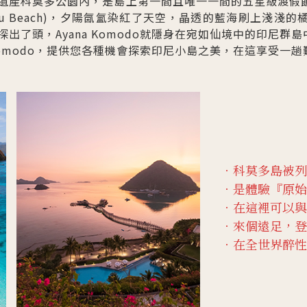
科莫多公園內，是島上第一間且唯一一間的五星級渡假飯店Ayan
cu Beach)，夕陽氤氳染紅了天空，晶透的藍海刷上淺淺
出了頭，Ayana Komodo就隱身在宛如仙境中的印尼群島
 Komodo，提供您各種機會探索印尼小島之美，在這享受一
．科莫多島被列
．是體驗『原始
．在這裡可以與
．來個遠足，登
．在全世界醉性