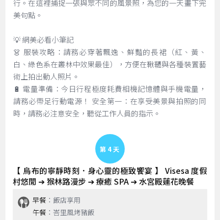
行。在這裡捕捉一張與眾不同的風景照，為您的一天畫下完
美句點。
💡 網美必看小筆記
👗 服裝攻略：請務必穿著飄逸、鮮豔的長裙（紅、黃、
白、綠色系在叢林中效果最佳），方便在鞦韆與各種裝置藝
術上拍出動人照片。
🔋 電量準備：今日行程極度耗費相機記憶體與手機電量，
請務必帶足行動電源！ 安全第一：在享受美景與拍照的同
時，請務必注意安全，聽從工作人員的指示。
Day 4
【 烏布的寧靜時刻．身心靈的極致饗宴 】 Visesa 度假
村悠閒 ➔ 猴林路漫步 ➔ 療癒 SPA ➔ 水宮殿蓮花晚餐
早餐
：飯店享用
午餐
：峇里風烤豬飯