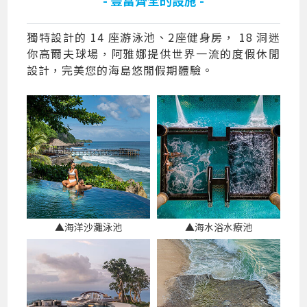
獨特設計的 14 座游泳池、2座健身房， 18 洞迷
你高爾夫球場，阿雅娜提供世界一流的度假休閒
設計，完美您的海島悠閒假期體驗。
▲海洋沙灘泳池
▲海水浴水療池