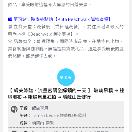
飲品，享受眼前這幅令人屏息的日落美景。
🛍️ 第四站：時尚終點站【Kuta Beachwalk 購物廣場】
🛒 血拼天堂：晚餐後（或自理晚餐），前往庫塔區最大的
時尚地標【Beachwalk 購物廣場】。
👗 品牌齊全：這裡匯集了國際時尚品牌、在地特色小物、
美食餐廳與咖啡廳。無論是補貨戰利品，還是享受最後的度
假悠閒，都是絕佳去處。
Day 3
【 網美降臨．流量密碼全解鎖的一天 】 玻璃吊橋 ➔ 秘
境瀑布 ➔ 鞦韆鳥巢狂拍 ➔ 隱藏山丘健行
早餐
：飯店享用
午餐
：Taman Dedari-髒鴨風味+飲料
晚餐
：酒店內-套餐