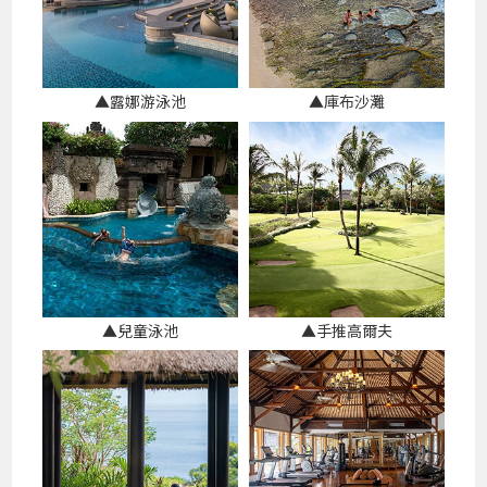
▲露娜游泳池
▲庫布沙灘
▲兒童泳池
▲手推高爾夫