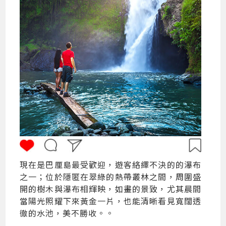
現在是巴厘島最受歡迎，遊客絡繹不決的的瀑布
之一；位於隱匿在翠綠的熱帶叢林之間，周圍盛
開的樹木與瀑布相輝映，如畫的景致，尤其晨間
當陽光照耀下來黃金一片，也能清晰看見寬闊透
徹的水池，美不勝收。。