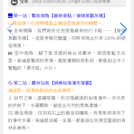
住宿
：Desa Visesa Ubud ( Jungle Suite ) 或同等級
🌉 第一站：驚險視角【最新景點！玻璃景觀吊橋】
心跳加速！在透明橋面上捕捉雲端漫步的瞬間。
💎 全新開幕：我們將前往峇里島最新的打卡點——【玻璃
景觀吊橋】。這是考驗您膽量，同時保證出片率 100% 的絕
佳場景！
📸 空中視角：腳下是深邃的峽谷或叢林，頭頂是藍天白
雲。無論是驚訝的表情，還是優雅的背影殺，都能拍出令人
驚豔的「漂浮感」大片。
💦 第二站：叢林仙氣【網美秘境瀑布景觀】
捕捉那一抹清新脫俗的仙氣美照。
💧 自然之美：遠離喧囂，前往隱藏版的秘境瀑布。在光影
的折射下，水霧飄散，營造出天然的柔焦濾鏡。
🧚‍♀️ 最佳角度：找到岩石上的最佳拍攝點，背景是傾瀉而下
的瀑布水幕，無論是站著、坐著，都能拍出充滿空靈感的森
林系美照。