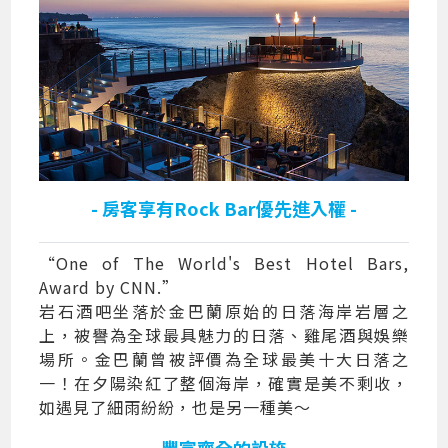
- 房客享有Rock Bar優先進入權 -
“One of The World's Best Hotel Bars,
Award by CNN.”
岩石酒吧坐落於金巴蘭原始的日落海岸岩層之
上，被譽為全球最具魅力的日落、雞尾酒與娛樂
場所。金巴蘭曾被評價為全球最美十大日落之
一！在夕陽染紅了整個海岸，確實是美不剩收，
如遇見了細雨紛紛，也是另一種美～
- 豐富齊全的設施 -