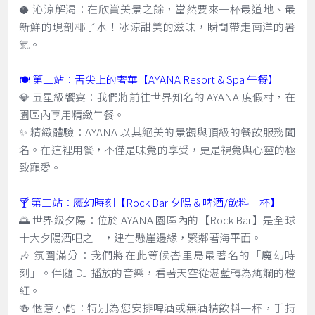
🥥 沁涼解渴：在欣賞美景之餘，當然要來一杯最道地、最
新鮮的現剖椰子水！冰涼甜美的滋味，瞬間帶走南洋的暑
氣。
🍽️ 第二站：舌尖上的奢華【AYANA Resort & Spa 午餐】
💎 五星級饗宴：我們將前往世界知名的 AYANA 度假村，在
園區內享用精緻午餐。
✨ 精緻體驗：AYANA 以其絕美的景觀與頂級的餐飲服務聞
名。在這裡用餐，不僅是味覺的享受，更是視覺與心靈的極
致寵愛。
🍸 第三站：魔幻時刻【Rock Bar 夕陽 & 啤酒/飲料一杯】
🌅 世界級夕陽：位於 AYANA 園區內的【Rock Bar】是全球
十大夕陽酒吧之一，建在懸崖邊緣，緊鄰著海平面。
🎶 氛圍滿分：我們將在此等候峇里島最著名的「魔幻時
刻」。伴隨 DJ 播放的音樂，看著天空從湛藍轉為絢爛的橙
紅。
🍻 愜意小酌：特別為您安排啤酒或無酒精飲料一杯，手持