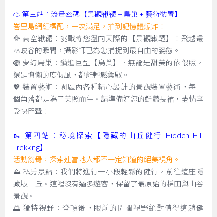
☁️ 第三站：流量密碼【景觀鞦韆 + 鳥巢 + 藝術裝置】
峇里島網紅標配，一次滿足，拍到記憶體爆炸！
🦅 高空鞦韆：挑戰將您盪向天際的【景觀鞦韆】！飛越叢
林峽谷的瞬間，攝影師已為您捕捉到最自由的姿態。
🪺 夢幻鳥巢：鑽進巨型【鳥巢】，無論是甜美的依偎照，
還是慵懶的度假風，都能輕鬆駕馭。
💖 裝置藝術：園區內各種精心設計的景觀裝置藝術，每一
個角落都是為了美照而生。請準備好您的鮮豔長裙，盡情享
受快門聲！
🥾 第四站：秘境探索【隱藏的山丘健行 Hidden Hill
Trekking】
活動筋骨，探索連當地人都不一定知道的絕美視角。
⛰️ 私房景點：我們將進行一小段輕鬆的健行，前往這座隱
藏版山丘。這裡沒有過多遊客，保留了最原始的梯田與山谷
景觀。
🌅 獨特視野：登頂後，眼前的開闊視野絕對值得這趟健