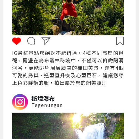
IG最紅景點您絕對不能錯過，4種不同高度的鞦
韆，擺盪在烏布叢林秘境中，不僅可以俯瞰阿湧
河谷，更能眺望層層廣闊的梯田美景，還有4個
可愛的鳥巢、造型直升機及心型巨石，建議您穿
上色彩鮮豔的服，拍出屬於您的網美照!!
秘境瀑布
Tegenungan