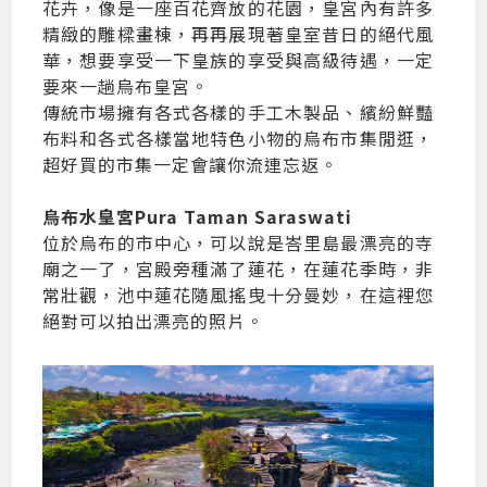
花卉，像是一座百花齊放的花園，皇宮內有許多
精緻的雕樑畫棟，再再展現著皇室昔日的絕代風
華，想要享受一下皇族的享受與高級待遇，一定
要來一趟烏布皇宮。
傳統市場擁有各式各樣的手工木製品、繽紛鮮豔
布料和各式各樣當地特色小物的烏布市集閒逛，
超好買的市集一定會讓你流連忘返。
烏布水皇宮Pura Taman Saraswati
位於烏布的市中心，可以說是峇里島最漂亮的寺
廟之一了，宮殿旁種滿了蓮花，在蓮花季時，非
常壯觀，池中蓮花隨風搖曳十分曼妙，在這裡您
絕對可以拍出漂亮的照片。