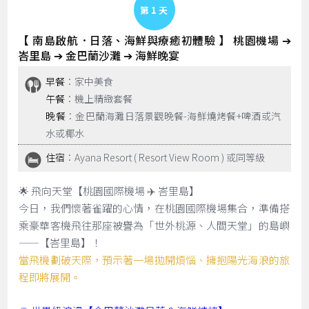
Day 1
【 南島啟航．日落、海鮮與療癒初體驗 】 桃園機場 ➔
峇里島 ➔ 金巴蘭沙灘 ➔ 海鮮晚宴
早餐
：家中美食
午餐
：機上精緻套餐
晚餐
：金巴蘭海灘日落景觀晚餐-海鮮燒烤餐+啤酒或汽
水或椰水
住宿
：Ayana Resort ( Resort View Room ) 或同等級
🌟 飛向天堂【桃園國際機場 ✈️ 峇里島】
今日，我們懷著雀躍的心情，在桃園國際機場集合，準備搭
乘豪華客機飛往那座被譽為「世外桃源、人間天堂」的島嶼
——【峇里島】！
當飛機劃破天際，預示著一場拋開煩惱、擁抱陽光海浪的旅
程即將展開。