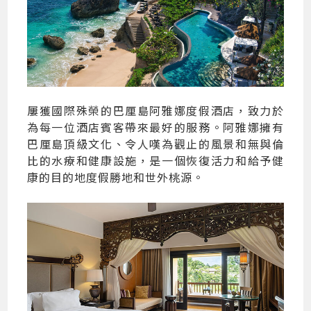
屢獲國際殊榮的巴厘島阿雅娜度假酒店，致力於
為每一位酒店賓客帶來最好的服務。阿雅娜擁有
巴厘島頂級文化、令人嘆為觀止的風景和無與倫
比的水療和健康設施，是一個恢復活力和給予健
康的目的地度假勝地和世外桃源。