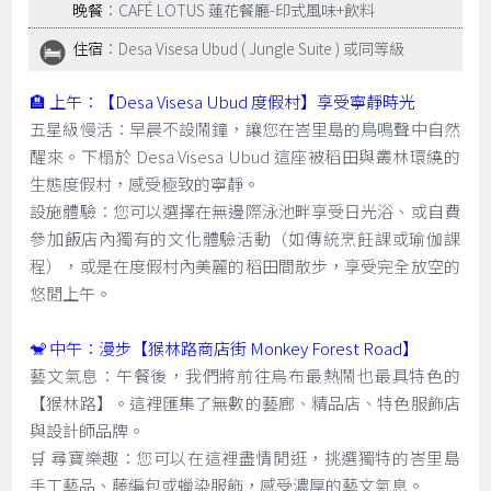
晚餐
：CAFÉ LOTUS 蓮花餐廳-印式風味+飲料
住宿
：Desa Visesa Ubud ( Jungle Suite ) 或同等級
🏨 上午：【Desa Visesa Ubud 度假村】享受寧靜時光
五星級慢活：早晨不設鬧鐘，讓您在峇里島的鳥鳴聲中自然
醒來。下榻於 Desa Visesa Ubud 這座被稻田與叢林環繞的
生態度假村，感受極致的寧靜。
設施體驗：您可以選擇在無邊際泳池畔享受日光浴、或自費
參加飯店內獨有的文化體驗活動（如傳統烹飪課或瑜伽課
程），或是在度假村內美麗的稻田間散步，享受完全放空的
悠閒上午。
🐒 中午：漫步【猴林路商店街 Monkey Forest Road】
藝文氣息：午餐後，我們將前往烏布最熱鬧也最具特色的
【猴林路】。這裡匯集了無數的藝廊、精品店、特色服飾店
與設計師品牌。
🛒 尋寶樂趣：您可以在這裡盡情閒逛，挑選獨特的峇里島
手工藝品、藤編包或蠟染服飾，感受濃厚的藝文氣息。