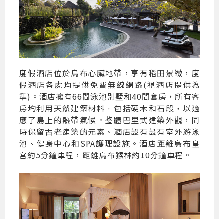
度假酒店位於烏布心臟地帶，享有稻田景緻，度
假酒店各處均提供免費無線網路(視酒店提供為
準)。酒店擁有66間泳池別墅和40間套房，所有客
房均利用天然建築材料，包括硬木和石段，以適
應了島上的熱帶氣候。整體巴里式建築外觀，同
時保留古老建築的元素。酒店設有設有室外游泳
池、健身中心和SPA護理設施。酒店距離烏布皇
宮約5分鐘車程，距離烏布猴林約10分鐘車程。