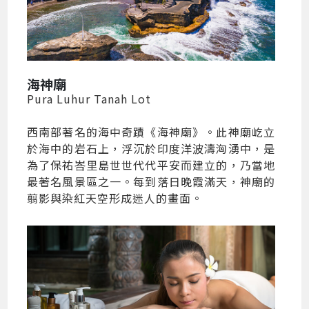
海神廟
Pura Luhur Tanah Lot
西南部著名的海中奇蹟《海神廟》。此神廟屹立
於海中的岩石上，浮沉於印度洋波濤洶湧中，是
為了保祐峇里島世世代代平安而建立的，乃當地
最著名風景區之一。每到落日晚霞滿天，神廟的
翦影與染紅天空形成迷人的畫面。