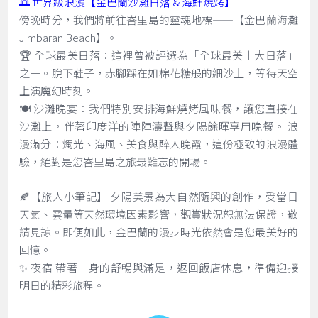
🌅 世界級浪漫【金巴蘭沙灘日落 & 海鮮燒烤】
傍晚時分，我們將前往峇里島的靈魂地標——【金巴蘭海灘
Jimbaran Beach】。
🏆 全球最美日落：這裡曾被評選為「全球最美十大日落」
之一。脫下鞋子，赤腳踩在如棉花糖般的細沙上，等待天空
上演魔幻時刻。
🍽️ 沙灘晚宴：我們特別安排海鮮燒烤風味餐，讓您直接在
沙灘上，伴著印度洋的陣陣濤聲與夕陽餘暉享用晚餐。 浪
漫滿分：燭光、海風、美食與醉人晚霞，這份極致的浪漫體
驗，絕對是您峇里島之旅最難忘的開場。
🍂【旅人小筆記】 夕陽美景為大自然隨興的創作，受當日
天氣、雲量等天然環境因素影響，觀賞狀況恕無法保證，敬
請見諒。即便如此，金巴蘭的漫步時光依然會是您最美好的
回憶。
✨ 夜宿 帶著一身的舒暢與滿足，返回飯店休息，準備迎接
明日的精彩旅程。