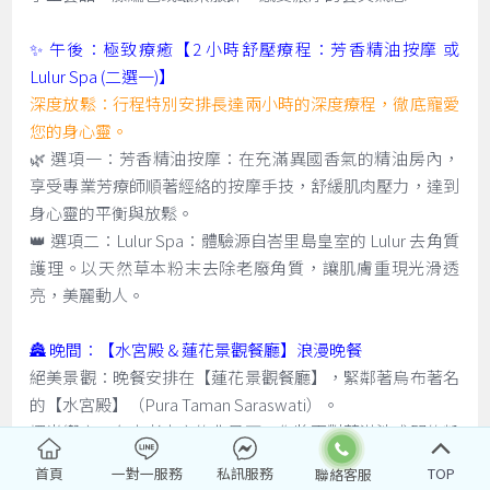
✨ 午後：極致療癒【2 小時舒壓療程：芳香精油按摩 或
Lulur Spa (二選一)】
深度放鬆：行程特別安排長達兩小時的深度療程，徹底寵愛
您的身心靈。
🌿 選項一：芳香精油按摩：在充滿異國香氣的精油房內，
享受專業芳療師順著經絡的按摩手技，舒緩肌肉壓力，達到
身心靈的平衡與放鬆。
👑 選項二：Lulur Spa：體驗源自峇里島皇室的 Lulur 去角質
護理。以天然草本粉末去除老廢角質，讓肌膚重現光滑透
亮，美麗動人。
🏯 晚間：【水宮殿 & 蓮花景觀餐廳】浪漫晚餐
絕美景觀：晚餐安排在【蓮花景觀餐廳】，緊鄰著烏布著名
的【水宮殿】（Pura Taman Saraswati）。
燭光饗宴：在古老寺廟的背景下，您將面對著滿池盛開的粉
紅蓮花，伴隨著峇里島傳統舞蹈（有時需視表演時間而
首頁
一對一服務
私訊服務
TOP
定），享用精緻的晚餐。