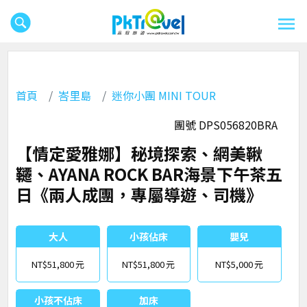
首頁
峇里島
迷你小團 MINI TOUR
團號 DPS056820BRA
【情定愛雅娜】秘境探索、網美鞦
韆、AYANA ROCK BAR海景下午茶五
日《兩人成團，專屬導遊、司機》
大人
小孩佔床
嬰兒
NT$51,800
NT$51,800
NT$5,000
小孩不佔床
加床