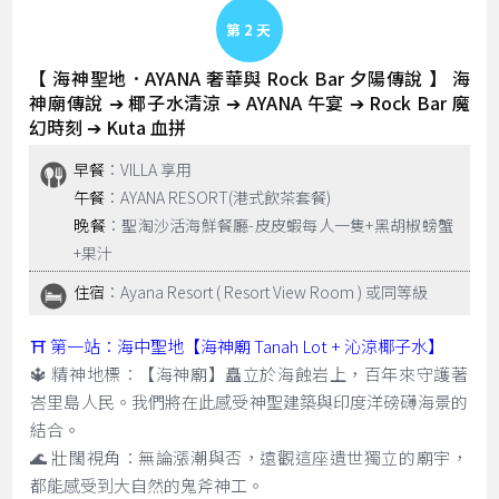
Day 2
【 海神聖地．AYANA 奢華與 Rock Bar 夕陽傳說 】 海
神廟傳說 ➔ 椰子水清涼 ➔ AYANA 午宴 ➔ Rock Bar 魔
幻時刻 ➔ Kuta 血拼
早餐
：VILLA 享用
午餐
：AYANA RESORT(港式飲茶套餐)
晚餐
：聖淘沙活海鮮餐廳-皮皮蝦每人一隻+黑胡椒螃蟹
+果汁
住宿
：Ayana Resort ( Resort View Room ) 或同等級
⛩️ 第一站：海中聖地【海神廟 Tanah Lot + 沁涼椰子水】
🔱 精神地標：【海神廟】矗立於海蝕岩上，百年來守護著
峇里島人民。我們將在此感受神聖建築與印度洋磅礴海景的
結合。
🌊 壯闊視角：無論漲潮與否，遠觀這座遺世獨立的廟宇，
都能感受到大自然的鬼斧神工。