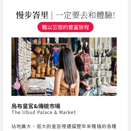
慢步峇里
| 一定要去和體驗!
難以忘懷的豐富旅程
烏布皇宮&傳統市場
The Ubud Palace & Market
佔地廣大，偌大的皇宮裡遺留歷年來種植的各種