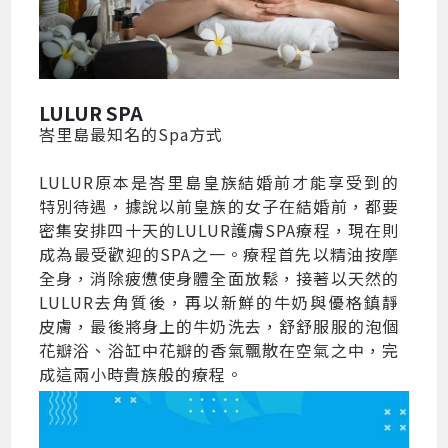
LULUR SPA
峇里島最知名的Spa方式
LULUR原本是峇里島皇族結婚前才能享受到的
特別待遇，據說以前皇族的女子在結婚前，都要
密集安排四十天的LULUR護膚SPA療程，現在則
成為最受歡迎的SPA之一。療程首先以精油按摩
全身，消除疲憊使身體全面放鬆，接著以天然的
LULUR去角質後，再以新鮮的牛奶與優格鎮靜
皮膚，最後將身上的牛奶洗去，舒舒服服的泡個
花瓣浴、浴缸中花瓣的香氣飄散在空氣之中，完
成這兩小時貴族般的療程。