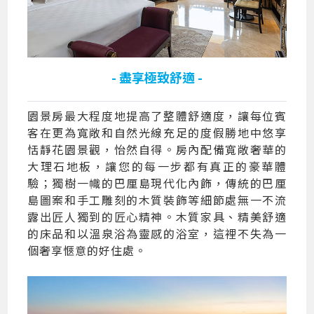
- 盡享極致舒適 -
園景房最大程度地提高了整體舒適度，讓每位賓
客在更為寬敞和自然光線充足的度假勝地中悠享
恬靜花園景觀，怡然自得。房內配備寬敞奢華的
大理石地板，讓您的每一步都有真正的豪華體
驗；獨樹一幟的巴厘島現代化內飾，傳統的巴厘
島圖案和手工雕刻的木質裝飾等細節處無一不流
露出匠人獨到的匠心精神。木質家具、精美舒適
的床品和以溫泉浴為靈感的浴室，這裡不失為一
個奢享愜意的好住處。