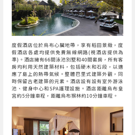
度假酒店位於烏布心臟地帶，享有稻田景緻，度
假酒店各處均提供免費無線網路(視酒店提供為
準)。酒店擁有66間泳池別墅和40間套房，所有客
房均利用天然建築材料，包括硬木和石段，以適
應了島上的熱帶氣候。整體巴里式建築外觀，同
時保留古老建築的元素。酒店設有設有室外游泳
池、健身中心和SPA護理設施。酒店距離烏布皇
宮約5分鐘車程，距離烏布猴林約10分鐘車程。