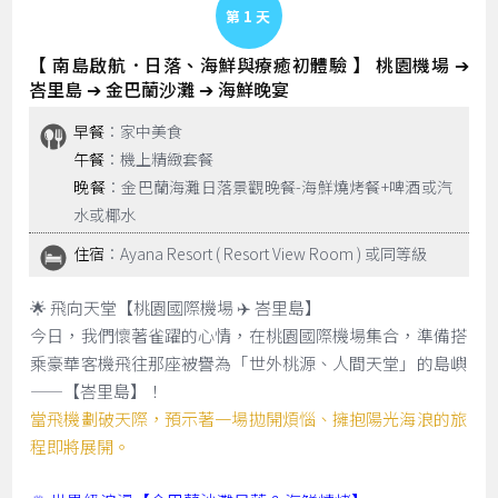
Day 1
【 南島啟航．日落、海鮮與療癒初體驗 】 桃園機場 ➔
峇里島 ➔ 金巴蘭沙灘 ➔ 海鮮晚宴
早餐
：家中美食
午餐
：機上精緻套餐
晚餐
：金巴蘭海灘日落景觀晚餐-海鮮燒烤餐+啤酒或汽
水或椰水
住宿
：Ayana Resort ( Resort View Room ) 或同等級
🌟 飛向天堂【桃園國際機場 ✈️ 峇里島】
今日，我們懷著雀躍的心情，在桃園國際機場集合，準備搭
乘豪華客機飛往那座被譽為「世外桃源、人間天堂」的島嶼
——【峇里島】！
當飛機劃破天際，預示著一場拋開煩惱、擁抱陽光海浪的旅
程即將展開。