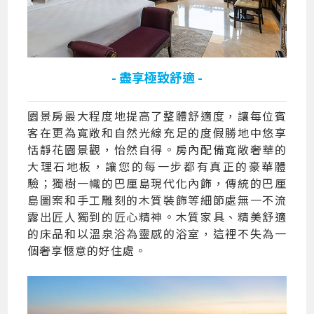
- 盡享極致舒適 -
園景房最大程度地提高了整體舒適度，讓每位賓
客在更為寬敞和自然光線充足的度假勝地中悠享
恬靜花園景觀，怡然自得。房內配備寬敞奢華的
大理石地板，讓您的每一步都有真正的豪華體
驗；獨樹一幟的巴厘島現代化內飾，傳統的巴厘
島圖案和手工雕刻的木質裝飾等細節處無一不流
露出匠人獨到的匠心精神。木質家具、精美舒適
的床品和以溫泉浴為靈感的浴室，這裡不失為一
個奢享愜意的好住處。