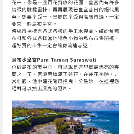
花卉，像是一座百花齊放的花園，皇宮內有許多
精緻的雕樑畫棟，再再展現著皇室昔日的絕代風
華，想要享受一下皇族的享受與高級待遇，一定
要來一趟烏布皇宮。
傳統市場擁有各式各樣的手工木製品、繽紛鮮豔
布料和各式各樣當地特色小物的烏布市集閒逛，
超好買的市集一定會讓你流連忘返。
烏布水皇宮Pura Taman Saraswati
位於烏布的市中心，可以說是峇里島最漂亮的寺
廟之一了，宮殿旁種滿了蓮花，在蓮花季時，非
常壯觀，池中蓮花隨風搖曳十分曼妙，在這裡您
絕對可以拍出漂亮的照片。