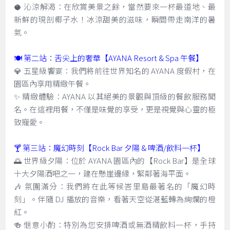
🥥 沁涼解渴：在欣賞美景之餘，當然要來一杯最道地、最
新鮮的現剖椰子水！冰涼甜美的滋味，瞬間帶走南洋的暑
氣。
🍽️ 第二站：舌尖上的奢華【AYANA Resort & Spa 午餐】
💎 五星級饗宴：我們將前往世界知名的 AYANA 度假村，在
園區內享用精緻午餐。
✨ 精緻體驗：AYANA 以其絕美的景觀與頂級的餐飲服務聞
名。在這裡用餐，不僅是味覺的享受，更是視覺與心靈的極
致寵愛。
🍸 第三站：魔幻時刻【Rock Bar 夕陽 & 啤酒/飲料一杯】
🌅 世界級夕陽：位於 AYANA 園區內的【Rock Bar】是全球
十大夕陽酒吧之一，建在懸崖邊緣，緊鄰著海平面。
🎶 氛圍滿分：我們將在此等候峇里島最著名的「魔幻時
刻」。伴隨 DJ 播放的音樂，看著天空從湛藍轉為絢爛的橙
紅。
🍻 愜意小酌：特別為您安排啤酒或無酒精飲料一杯，手持