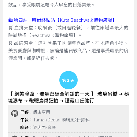
飲品，享受眼前這幅令人屏息的日落美景。
🛍️ 第四站：時尚終點站【Kuta Beachwalk 購物廣場】
🛒 血拼天堂：晚餐後（或自理晚餐），前往庫塔區最大的
時尚地標【Beachwalk 購物廣場】。
👗 品牌齊全：這裡匯集了國際時尚品牌、在地特色小物、
美食餐廳與咖啡廳。無論是補貨戰利品，還是享受最後的度
假悠閒，都是絕佳去處。
Day 3
【 網美降臨．流量密碼全解鎖的一天 】 玻璃吊橋 ➔ 秘
境瀑布 ➔ 鞦韆鳥巢狂拍 ➔ 隱藏山丘健行
早餐
：飯店享用
午餐
：Taman Dedari-髒鴨風味+飲料
晚餐
：酒店內-套餐