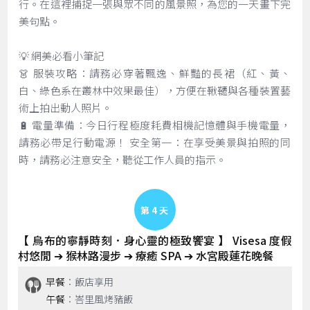
行。在這裡捕捉一張與眾不同的風景照，為您的一天畫下完
美句點。
💡 網美必看小筆記
👗 服裝攻略：請務必穿著飄逸、鮮豔的長裙（紅、黃、
白、綠色系在叢林中效果最佳），方便在鞦韆與各種裝置藝
術上拍出動人照片。
🔋 電量準備：今日行程極度耗費相機記憶體與手機電量，
請務必帶足行動電源！ 安全第一：在享受美景與拍照的同
時，請務必注意安全，聽從工作人員的指示。
Day 4
【 烏布的寧靜時刻．身心靈的極致饗宴 】 Visesa 度假
村悠閒 ➔ 猴林路漫步 ➔ 療癒 SPA ➔ 水宮殿蓮花晚餐
早餐
：飯店享用
午餐
：峇里風烤豬飯