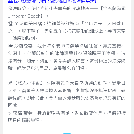
🌅 世界級浪漫【金巴蘭沙灘日落 & 海鮮燒烤】
傍晚時分，我們將前往峇里島的靈魂地標——【金巴蘭海灘
Jimbaran Beach】。
🏆 全球最美日落：這裡曾被評選為「全球最美十大日落」
之一。脫下鞋子，赤腳踩在如棉花糖般的細沙上，等待天空
上演魔幻時刻。
🍽️ 沙灘晚宴：我們特別安排海鮮燒烤風味餐，讓您直接在
沙灘上，伴著印度洋的陣陣濤聲與夕陽餘暉享用晚餐。 浪
漫滿分：燭光、海風、美食與醉人晚霞，這份極致的浪漫體
驗，絕對是您峇里島之旅最難忘的開場。
🍂【旅人小筆記】 夕陽美景為大自然隨興的創作，受當日
天氣、雲量等天然環境因素影響，觀賞狀況恕無法保證，敬
請見諒。即便如此，金巴蘭的漫步時光依然會是您最美好的
回憶。
✨ 夜宿 帶著一身的舒暢與滿足，返回飯店休息，準備迎接
明日的精彩旅程。