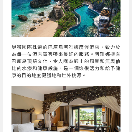
屢獲國際殊榮的巴厘島阿雅娜度假酒店，致力於
為每一位酒店賓客帶來最好的服務。阿雅娜擁有
巴厘島頂級文化、令人嘆為觀止的風景和無與倫
比的水療和健康設施，是一個恢復活力和給予健
康的目的地度假勝地和世外桃源。