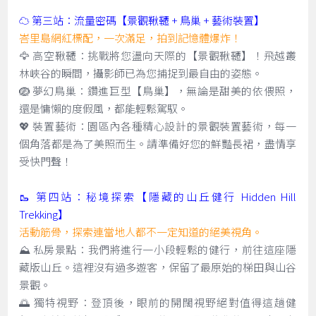
☁️ 第三站：流量密碼【景觀鞦韆 + 鳥巢 + 藝術裝置】
峇里島網紅標配，一次滿足，拍到記憶體爆炸！
🦅 高空鞦韆：挑戰將您盪向天際的【景觀鞦韆】！飛越叢
林峽谷的瞬間，攝影師已為您捕捉到最自由的姿態。
🪺 夢幻鳥巢：鑽進巨型【鳥巢】，無論是甜美的依偎照，
還是慵懶的度假風，都能輕鬆駕馭。
💖 裝置藝術：園區內各種精心設計的景觀裝置藝術，每一
個角落都是為了美照而生。請準備好您的鮮豔長裙，盡情享
受快門聲！
🥾 第四站：秘境探索【隱藏的山丘健行 Hidden Hill
Trekking】
活動筋骨，探索連當地人都不一定知道的絕美視角。
⛰️ 私房景點：我們將進行一小段輕鬆的健行，前往這座隱
藏版山丘。這裡沒有過多遊客，保留了最原始的梯田與山谷
景觀。
🌅 獨特視野：登頂後，眼前的開闊視野絕對值得這趟健