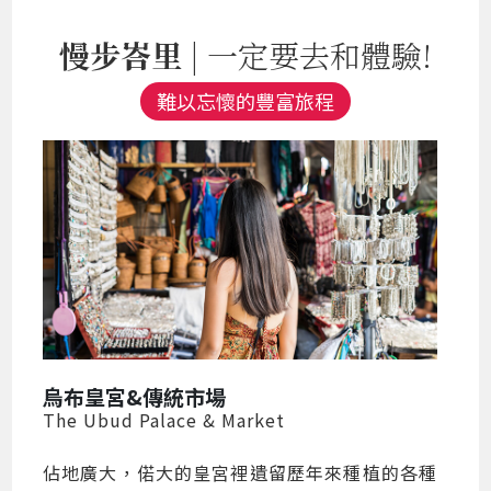
慢步峇里
| 一定要去和體驗!
難以忘懷的豐富旅程
烏布皇宮&傳統市場
The Ubud Palace & Market
佔地廣大，偌大的皇宮裡遺留歷年來種植的各種