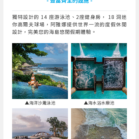
獨特設計的 14 座游泳池、2座健身房， 18 洞迷
你高爾夫球場，阿雅娜提供世界一流的度假休閒
設計，完美您的海島悠閒假期體驗。
▲海洋沙灘泳池
▲海水浴水療池