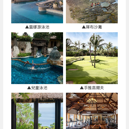
▲露娜游泳池
▲庫布沙灘
▲兒童泳池
▲手推高爾夫