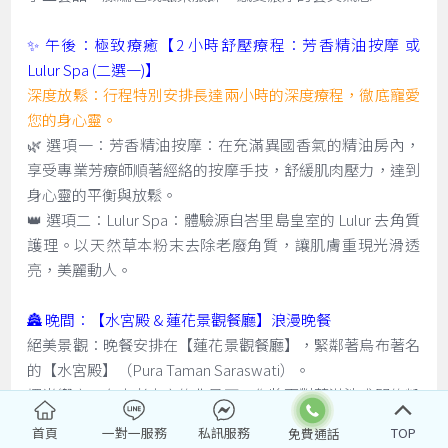
✨ 午後：極致療癒【2 小時舒壓療程：芳香精油按摩 或
Lulur Spa (二選一)】
深度放鬆：行程特別安排長達兩小時的深度療程，徹底寵愛
您的身心靈。
🌿 選項一：芳香精油按摩：在充滿異國香氣的精油房內，
享受專業芳療師順著經絡的按摩手技，舒緩肌肉壓力，達到
身心靈的平衡與放鬆。
👑 選項二：Lulur Spa：體驗源自峇里島皇室的 Lulur 去角質
護理。以天然草本粉末去除老廢角質，讓肌膚重現光滑透
亮，美麗動人。
🏯 晚間：【水宮殿 & 蓮花景觀餐廳】浪漫晚餐
絕美景觀：晚餐安排在【蓮花景觀餐廳】，緊鄰著烏布著名
的【水宮殿】（Pura Taman Saraswati）。
燭光饗宴：在古老寺廟的背景下，您將面對著滿池盛開的粉
紅蓮花，伴隨著峇里島傳統舞蹈（有時需視表演時間而
首頁
一對一服務
私訊服務
TOP
定），享用精緻的晚餐。