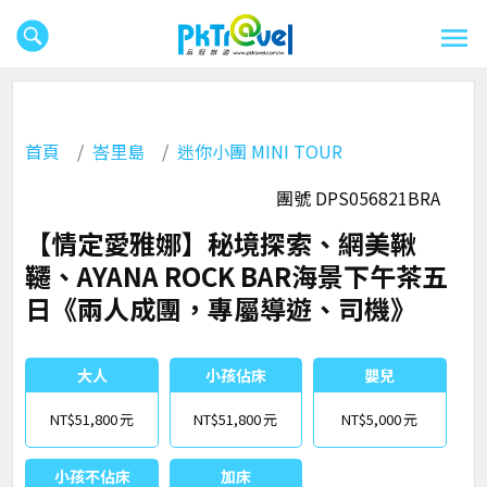
首頁
峇里島
迷你小團 MINI TOUR
團號 DPS056821BRA
【情定愛雅娜】秘境探索、網美鞦
韆、AYANA ROCK BAR海景下午茶五
日《兩人成團，專屬導遊、司機》
大人
小孩佔床
嬰兒
NT$51,800
NT$51,800
NT$5,000
小孩不佔床
加床