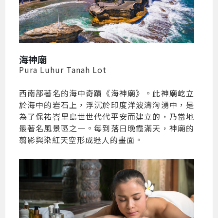
海神廟
Pura Luhur Tanah Lot
西南部著名的海中奇蹟《海神廟》。此神廟屹立
於海中的岩石上，浮沉於印度洋波濤洶湧中，是
為了保祐峇里島世世代代平安而建立的，乃當地
最著名風景區之一。每到落日晚霞滿天，神廟的
翦影與染紅天空形成迷人的畫面。