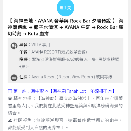
Day 2
【 海神聖地．AYANA 奢華與 Rock Bar 夕陽傳說 】 海
神廟傳說 ➔ 椰子水清涼 ➔ AYANA 午宴 ➔ Rock Bar 魔
幻時刻 ➔ Kuta 血拼
早餐
：VILLA 享用
午餐
：AYANA RESORT(港式飲茶套餐)
晚餐
：聖淘沙活海鮮餐廳-皮皮蝦每人一隻+黑胡椒螃蟹
+果汁
住宿
：Ayana Resort ( Resort View Room ) 或同等級
⛩️ 第一站：海中聖地【海神廟 Tanah Lot + 沁涼椰子水】
🔱 精神地標：【海神廟】矗立於海蝕岩上，百年來守護著
峇里島人民。我們將在此感受神聖建築與印度洋磅礴海景的
結合。
🌊 壯闊視角：無論漲潮與否，遠觀這座遺世獨立的廟宇，
都能感受到大自然的鬼斧神工。