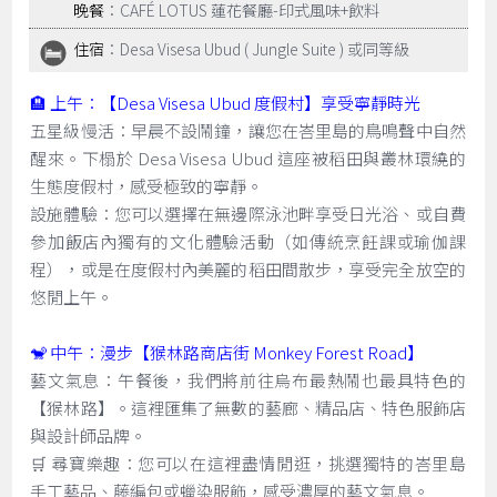
晚餐
：CAFÉ LOTUS 蓮花餐廳-印式風味+飲料
住宿
：Desa Visesa Ubud ( Jungle Suite ) 或同等級
🏨 上午：【Desa Visesa Ubud 度假村】享受寧靜時光
五星級慢活：早晨不設鬧鐘，讓您在峇里島的鳥鳴聲中自然
醒來。下榻於 Desa Visesa Ubud 這座被稻田與叢林環繞的
生態度假村，感受極致的寧靜。
設施體驗：您可以選擇在無邊際泳池畔享受日光浴、或自費
參加飯店內獨有的文化體驗活動（如傳統烹飪課或瑜伽課
程），或是在度假村內美麗的稻田間散步，享受完全放空的
悠閒上午。
🐒 中午：漫步【猴林路商店街 Monkey Forest Road】
藝文氣息：午餐後，我們將前往烏布最熱鬧也最具特色的
【猴林路】。這裡匯集了無數的藝廊、精品店、特色服飾店
與設計師品牌。
🛒 尋寶樂趣：您可以在這裡盡情閒逛，挑選獨特的峇里島
手工藝品、藤編包或蠟染服飾，感受濃厚的藝文氣息。