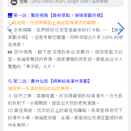
住宿
：Desa Visesa Ubud ( Jungle Suite ) 或同等級
🌉 第一站：驚險視角【最新景點！玻璃景觀吊橋】
心跳加速！在透明橋面上捕捉雲端漫步的瞬間。
💎 全新開幕：我們將前往峇里島最新的打卡點——【玻璃
景觀吊橋】。這是考驗您膽量，同時保證出片率 100% 的絕
佳場景！
📸 空中視角：腳下是深邃的峽谷或叢林，頭頂是藍天白
雲。無論是驚訝的表情，還是優雅的背影殺，都能拍出令人
驚豔的「漂浮感」大片。
💦 第二站：叢林仙氣【網美秘境瀑布景觀】
捕捉那一抹清新脫俗的仙氣美照。
💧 自然之美：遠離喧囂，前往隱藏版的秘境瀑布。在光影
的折射下，水霧飄散，營造出天然的柔焦濾鏡。
🧚‍♀️ 最佳角度：找到岩石上的最佳拍攝點，背景是傾瀉而下
的瀑布水幕，無論是站著、坐著，都能拍出充滿空靈感的森
林系美照。