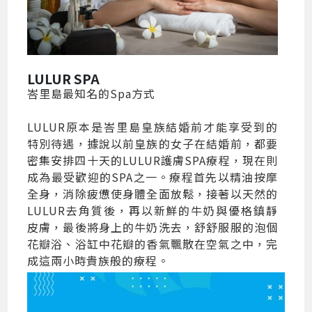
LULUR SPA
峇里島最知名的Spa方式
LULUR原本是峇里島皇族結婚前才能享受到的
特別待遇，據說以前皇族的女子在結婚前，都要
密集安排四十天的LULUR護膚SPA療程，現在則
成為最受歡迎的SPA之一。療程首先以精油按摩
全身，消除疲憊使身體全面放鬆，接著以天然的
LULUR去角質後，再以新鮮的牛奶與優格鎮靜
皮膚，最後將身上的牛奶洗去，舒舒服服的泡個
花瓣浴、浴缸中花瓣的香氣飄散在空氣之中，完
成這兩小時貴族般的療程。