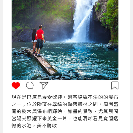
現在是巴厘島最受歡迎，遊客絡繹不決的的瀑布
之一；位於隱匿在翠綠的熱帶叢林之間，周圍盛
開的樹木與瀑布相輝映，如畫的景致，尤其晨間
當陽光照耀下來黃金一片，也能清晰看見寬闊透
徹的水池，美不勝收。。