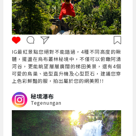
IG最紅景點您絕對不能錯過，4種不同高度的鞦
韆，擺盪在烏布叢林秘境中，不僅可以俯瞰阿湧
河谷，更能眺望層層廣闊的梯田美景，還有4個
可愛的鳥巢、造型直升機及心型巨石，建議您穿
上色彩鮮豔的服，拍出屬於您的網美照!!
秘境瀑布
Tegenungan