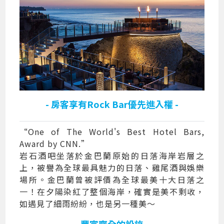
- 房客享有Rock Bar優先進入權 -
“One of The World's Best Hotel Bars,
Award by CNN.”
岩石酒吧坐落於金巴蘭原始的日落海岸岩層之
上，被譽為全球最具魅力的日落、雞尾酒與娛樂
場所。金巴蘭曾被評價為全球最美十大日落之
一！在夕陽染紅了整個海岸，確實是美不剩收，
如遇見了細雨紛紛，也是另一種美～
- 豐富齊全的設施 -