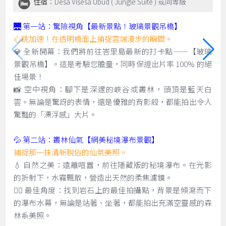
住宿
：Desa Visesa Ubud ( Jungle Suite ) 或同等級
🌉 第一站：驚險視角【最新景點！玻璃景觀吊橋】
心跳加速！在透明橋面上捕捉雲端漫步的瞬間。
💎 全新開幕：我們將前往峇里島最新的打卡點——【玻璃
景觀吊橋】。這是考驗您膽量，同時保證出片率 100% 的絕
佳場景！
📸 空中視角：腳下是深邃的峽谷或叢林，頭頂是藍天白
雲。無論是驚訝的表情，還是優雅的背影殺，都能拍出令人
驚豔的「漂浮感」大片。
💦 第二站：叢林仙氣【網美秘境瀑布景觀】
捕捉那一抹清新脫俗的仙氣美照。
💧 自然之美：遠離喧囂，前往隱藏版的秘境瀑布。在光影
的折射下，水霧飄散，營造出天然的柔焦濾鏡。
🧚‍♀️ 最佳角度：找到岩石上的最佳拍攝點，背景是傾瀉而下
的瀑布水幕，無論是站著、坐著，都能拍出充滿空靈感的森
林系美照。