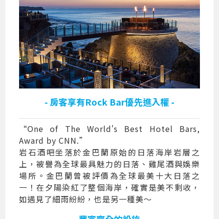
- 房客享有Rock Bar優先進入權 -
“One of The World's Best Hotel Bars,
Award by CNN.”
岩石酒吧坐落於金巴蘭原始的日落海岸岩層之
上，被譽為全球最具魅力的日落、雞尾酒與娛樂
場所。金巴蘭曾被評價為全球最美十大日落之
一！在夕陽染紅了整個海岸，確實是美不剩收，
如遇見了細雨紛紛，也是另一種美～
- 豐富齊全的設施 -