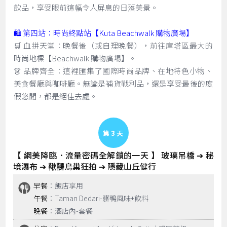
飲品，享受眼前這幅令人屏息的日落美景。
🛍️ 第四站：時尚終點站【Kuta Beachwalk 購物廣場】
🛒 血拼天堂：晚餐後（或自理晚餐），前往庫塔區最大的
時尚地標【Beachwalk 購物廣場】。
👗 品牌齊全：這裡匯集了國際時尚品牌、在地特色小物、
美食餐廳與咖啡廳。無論是補貨戰利品，還是享受最後的度
假悠閒，都是絕佳去處。
Day 3
【 網美降臨．流量密碼全解鎖的一天 】 玻璃吊橋 ➔ 秘
境瀑布 ➔ 鞦韆鳥巢狂拍 ➔ 隱藏山丘健行
早餐
：飯店享用
午餐
：Taman Dedari-髒鴨風味+飲料
晚餐
：酒店內-套餐