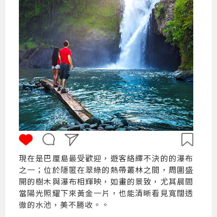
現在是巴厘島最受歡迎，遊客絡繹不決的的瀑布
之一；位於隱匿在翠綠的熱帶叢林之間，周圍盛
開的樹木與瀑布相輝映，如畫的景致，尤其晨間
當陽光照耀下來黃金一片，也能清晰看見寬闊透
徹的水池，美不勝收。。