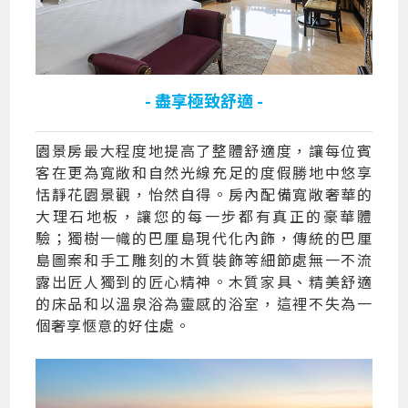
- 盡享極致舒適 -
園景房最大程度地提高了整體舒適度，讓每位賓
客在更為寬敞和自然光線充足的度假勝地中悠享
恬靜花園景觀，怡然自得。房內配備寬敞奢華的
大理石地板，讓您的每一步都有真正的豪華體
驗；獨樹一幟的巴厘島現代化內飾，傳統的巴厘
島圖案和手工雕刻的木質裝飾等細節處無一不流
露出匠人獨到的匠心精神。木質家具、精美舒適
的床品和以溫泉浴為靈感的浴室，這裡不失為一
個奢享愜意的好住處。