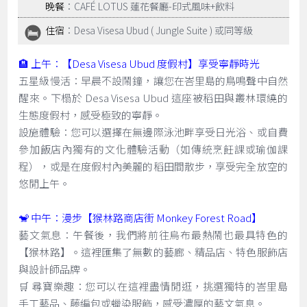
晚餐
：CAFÉ LOTUS 蓮花餐廳-印式風味+飲料
住宿
：Desa Visesa Ubud ( Jungle Suite ) 或同等級
🏨 上午：【Desa Visesa Ubud 度假村】享受寧靜時光
五星級慢活：早晨不設鬧鐘，讓您在峇里島的鳥鳴聲中自然
醒來。下榻於 Desa Visesa Ubud 這座被稻田與叢林環繞的
生態度假村，感受極致的寧靜。
設施體驗：您可以選擇在無邊際泳池畔享受日光浴、或自費
參加飯店內獨有的文化體驗活動（如傳統烹飪課或瑜伽課
程），或是在度假村內美麗的稻田間散步，享受完全放空的
悠閒上午。
🐒 中午：漫步【猴林路商店街 Monkey Forest Road】
藝文氣息：午餐後，我們將前往烏布最熱鬧也最具特色的
【猴林路】。這裡匯集了無數的藝廊、精品店、特色服飾店
與設計師品牌。
🛒 尋寶樂趣：您可以在這裡盡情閒逛，挑選獨特的峇里島
手工藝品、藤編包或蠟染服飾，感受濃厚的藝文氣息。