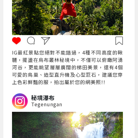
IG最紅景點您絕對不能錯過，4種不同高度的鞦
韆，擺盪在烏布叢林秘境中，不僅可以俯瞰阿湧
河谷，更能眺望層層廣闊的梯田美景，還有4個
可愛的鳥巢、造型直升機及心型巨石，建議您穿
上色彩鮮豔的服，拍出屬於您的網美照!!
秘境瀑布
Tegenungan