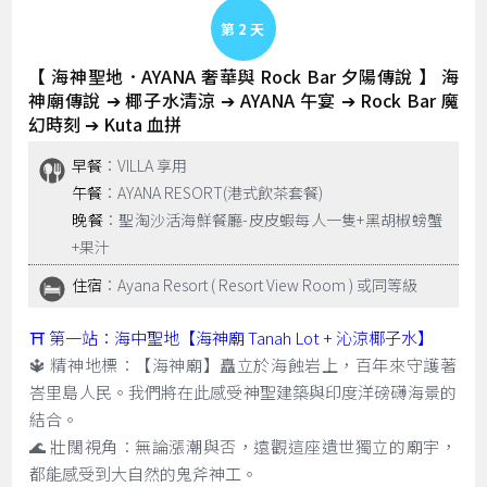
Day 2
【 海神聖地．AYANA 奢華與 Rock Bar 夕陽傳說 】 海
神廟傳說 ➔ 椰子水清涼 ➔ AYANA 午宴 ➔ Rock Bar 魔
幻時刻 ➔ Kuta 血拼
早餐
：VILLA 享用
午餐
：AYANA RESORT(港式飲茶套餐)
晚餐
：聖淘沙活海鮮餐廳-皮皮蝦每人一隻+黑胡椒螃蟹
+果汁
住宿
：Ayana Resort ( Resort View Room ) 或同等級
⛩️ 第一站：海中聖地【海神廟 Tanah Lot + 沁涼椰子水】
🔱 精神地標：【海神廟】矗立於海蝕岩上，百年來守護著
峇里島人民。我們將在此感受神聖建築與印度洋磅礴海景的
結合。
🌊 壯闊視角：無論漲潮與否，遠觀這座遺世獨立的廟宇，
都能感受到大自然的鬼斧神工。