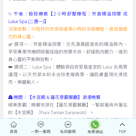
✨ 午後：極致療癒【2 小時舒壓療程：芳香精油按摩 或
Lulur Spa (二選一)】
深度放鬆：行程特別安排長達兩小時的深度療程，徹底寵愛
您的身心靈。
🌿 選項一：芳香精油按摩：在充滿異國香氣的精油房內，
享受專業芳療師順著經絡的按摩手技，舒緩肌肉壓力，達到
身心靈的平衡與放鬆。
👑 選項二：Lulur Spa：體驗源自峇里島皇室的 Lulur 去角質
護理。以天然草本粉末去除老廢角質，讓肌膚重現光滑透
亮，美麗動人。
🏯 晚間：【水宮殿 & 蓮花景觀餐廳】浪漫晚餐
絕美景觀：晚餐安排在【蓮花景觀餐廳】，緊鄰著烏布著名
的【水宮殿】（Pura Taman Saraswati）。
燭光饗宴：在古老寺廟的背景下，您將面對著滿池盛開的粉
紅蓮花，伴隨著峇里島傳統舞蹈（有時需視表演時間而
首頁
一對一服務
私訊服務
TOP
定），享用精緻的晚餐。