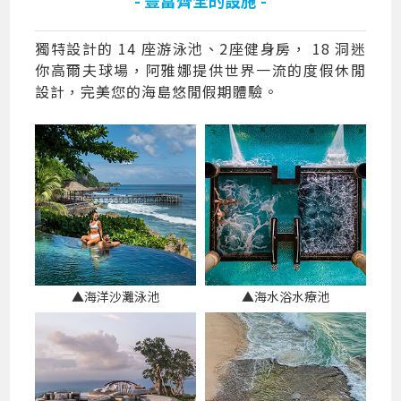
獨特設計的 14 座游泳池、2座健身房， 18 洞迷
你高爾夫球場，阿雅娜提供世界一流的度假休閒
設計，完美您的海島悠閒假期體驗。
▲海洋沙灘泳池
▲海水浴水療池