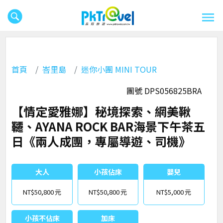
首頁
峇里島
迷你小團 MINI TOUR
團號 DPS056825BRA
【情定愛雅娜】秘境探索、網美鞦
韆、AYANA ROCK BAR海景下午茶五
日《兩人成團，專屬導遊、司機》
大人
小孩佔床
嬰兒
NT$50,800
NT$50,800
NT$5,000
小孩不佔床
加床