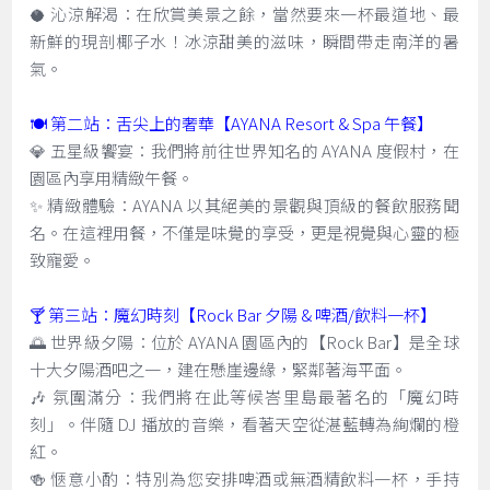
🥥 沁涼解渴：在欣賞美景之餘，當然要來一杯最道地、最
新鮮的現剖椰子水！冰涼甜美的滋味，瞬間帶走南洋的暑
氣。
🍽️ 第二站：舌尖上的奢華【AYANA Resort & Spa 午餐】
💎 五星級饗宴：我們將前往世界知名的 AYANA 度假村，在
園區內享用精緻午餐。
✨ 精緻體驗：AYANA 以其絕美的景觀與頂級的餐飲服務聞
名。在這裡用餐，不僅是味覺的享受，更是視覺與心靈的極
致寵愛。
🍸 第三站：魔幻時刻【Rock Bar 夕陽 & 啤酒/飲料一杯】
🌅 世界級夕陽：位於 AYANA 園區內的【Rock Bar】是全球
十大夕陽酒吧之一，建在懸崖邊緣，緊鄰著海平面。
🎶 氛圍滿分：我們將在此等候峇里島最著名的「魔幻時
刻」。伴隨 DJ 播放的音樂，看著天空從湛藍轉為絢爛的橙
紅。
🍻 愜意小酌：特別為您安排啤酒或無酒精飲料一杯，手持