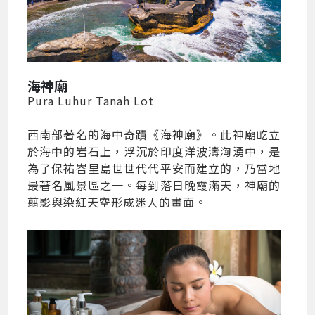
海神廟
Pura Luhur Tanah Lot
西南部著名的海中奇蹟《海神廟》。此神廟屹立
於海中的岩石上，浮沉於印度洋波濤洶湧中，是
為了保祐峇里島世世代代平安而建立的，乃當地
最著名風景區之一。每到落日晚霞滿天，神廟的
翦影與染紅天空形成迷人的畫面。