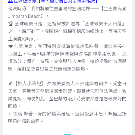
🌅 世界級浪漫【金巴蘭沙灘日落 & 海鮮燒烤】
傍晚時分，我們將前往峇里島的靈魂地標——【金巴蘭海灘
Jimbaran Beach】。
🏆 全球最美日落：這裡曾被評選為「全球最美十大日落」
之一。脫下鞋子，赤腳踩在如棉花糖般的細沙上，等待天空
上演魔幻時刻。
🍽️ 沙灘晚宴：我們特別安排海鮮燒烤風味餐，讓您直接在
沙灘上，伴著印度洋的陣陣濤聲與夕陽餘暉享用晚餐。 浪
漫滿分：燭光、海風、美食與醉人晚霞，這份極致的浪漫體
驗，絕對是您峇里島之旅最難忘的開場。
🍂【旅人小筆記】 夕陽美景為大自然隨興的創作，受當日
天氣、雲量等天然環境因素影響，觀賞狀況恕無法保證，敬
請見諒。即便如此，金巴蘭的漫步時光依然會是您最美好的
回憶。
✨ 夜宿 帶著一身的舒暢與滿足，返回飯店休息，準備迎接
明日的精彩旅程。