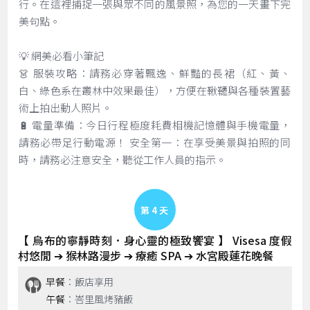
行。在這裡捕捉一張與眾不同的風景照，為您的一天畫下完
美句點。
💡 網美必看小筆記
👗 服裝攻略：請務必穿著飄逸、鮮豔的長裙（紅、黃、
白、綠色系在叢林中效果最佳），方便在鞦韆與各種裝置藝
術上拍出動人照片。
🔋 電量準備：今日行程極度耗費相機記憶體與手機電量，
請務必帶足行動電源！ 安全第一：在享受美景與拍照的同
時，請務必注意安全，聽從工作人員的指示。
Day 4
【 烏布的寧靜時刻．身心靈的極致饗宴 】 Visesa 度假
村悠閒 ➔ 猴林路漫步 ➔ 療癒 SPA ➔ 水宮殿蓮花晚餐
早餐
：飯店享用
午餐
：峇里風烤豬飯