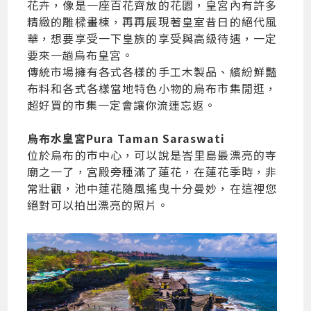
花卉，像是一座百花齊放的花園，皇宮內有許多
精緻的雕樑畫棟，再再展現著皇室昔日的絕代風
華，想要享受一下皇族的享受與高級待遇，一定
要來一趟烏布皇宮。
傳統市場擁有各式各樣的手工木製品、繽紛鮮豔
布料和各式各樣當地特色小物的烏布市集閒逛，
超好買的市集一定會讓你流連忘返。
烏布水皇宮Pura Taman Saraswati
位於烏布的市中心，可以說是峇里島最漂亮的寺
廟之一了，宮殿旁種滿了蓮花，在蓮花季時，非
常壯觀，池中蓮花隨風搖曳十分曼妙，在這裡您
絕對可以拍出漂亮的照片。