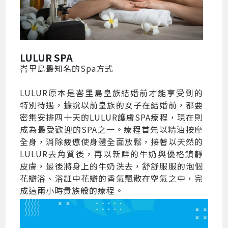
LULUR SPA
峇里島最知名的Spa方式
LULUR原本是峇里島皇族結婚前才能享受到的
特別待遇，據說以前皇族的女子在結婚前，都要
密集安排四十天的LULUR護膚SPA療程，現在則
成為最受歡迎的SPA之一。療程首先以精油按摩
全身，消除疲憊使身體全面放鬆，接著以天然的
LULUR去角質後，再以新鮮的牛奶與優格鎮靜
皮膚，最後將身上的牛奶洗去，舒舒服服的泡個
花瓣浴、浴缸中花瓣的香氣飄散在空氣之中，完
成這兩小時貴族般的療程。