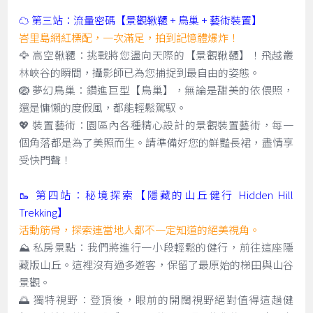
☁️ 第三站：流量密碼【景觀鞦韆 + 鳥巢 + 藝術裝置】
峇里島網紅標配，一次滿足，拍到記憶體爆炸！
🦅 高空鞦韆：挑戰將您盪向天際的【景觀鞦韆】！飛越叢
林峽谷的瞬間，攝影師已為您捕捉到最自由的姿態。
🪺 夢幻鳥巢：鑽進巨型【鳥巢】，無論是甜美的依偎照，
還是慵懶的度假風，都能輕鬆駕馭。
💖 裝置藝術：園區內各種精心設計的景觀裝置藝術，每一
個角落都是為了美照而生。請準備好您的鮮豔長裙，盡情享
受快門聲！
🥾 第四站：秘境探索【隱藏的山丘健行 Hidden Hill
Trekking】
活動筋骨，探索連當地人都不一定知道的絕美視角。
⛰️ 私房景點：我們將進行一小段輕鬆的健行，前往這座隱
藏版山丘。這裡沒有過多遊客，保留了最原始的梯田與山谷
景觀。
🌅 獨特視野：登頂後，眼前的開闊視野絕對值得這趟健