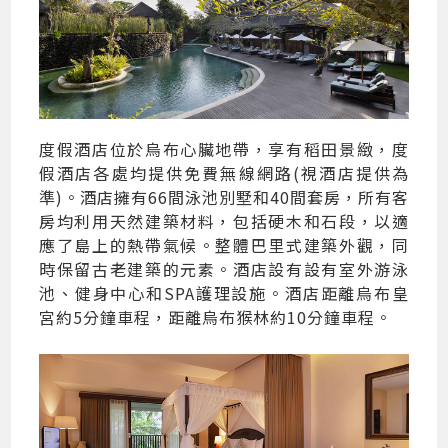
度假酒店位於烏布心臟地帶，享有稻田景緻，度
假酒店各處均提供免費無線網路(視酒店提供為
準)。酒店擁有66間泳池別墅和40間套房，所有客
房均利用天然建築材料，包括硬木和石段，以適
應了島上的熱帶氣候。整體巴里式建築外觀，同
時保留古老建築的元素。酒店設有設有室外游泳
池、健身中心和SPA護理設施。酒店距離烏布皇
宮約5分鐘車程，距離烏布猴林約10分鐘車程。