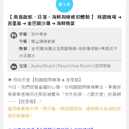
Day 1
【 南島啟航．日落、海鮮與療癒初體驗 】 桃園機場 ➔
峇里島 ➔ 金巴蘭沙灘 ➔ 海鮮晚宴
早餐
：家中美食
午餐
：機上精緻套餐
晚餐
：金巴蘭海灘日落景觀晚餐-海鮮燒烤餐+啤酒或汽
水或椰水
住宿
：Ayana Resort ( Resort View Room ) 或同等級
🌟 飛向天堂【桃園國際機場 ✈️ 峇里島】
今日，我們懷著雀躍的心情，在桃園國際機場集合，準備搭
乘豪華客機飛往那座被譽為「世外桃源、人間天堂」的島嶼
——【峇里島】！
當飛機劃破天際，預示著一場拋開煩惱、擁抱陽光海浪的旅
程即將展開。