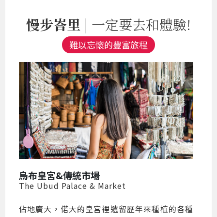
慢步峇里
| 一定要去和體驗!
難以忘懷的豐富旅程
烏布皇宮&傳統市場
The Ubud Palace & Market
佔地廣大，偌大的皇宮裡遺留歷年來種植的各種