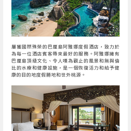
屢獲國際殊榮的巴厘島阿雅娜度假酒店，致力於
為每一位酒店賓客帶來最好的服務。阿雅娜擁有
巴厘島頂級文化、令人嘆為觀止的風景和無與倫
比的水療和健康設施，是一個恢復活力和給予健
康的目的地度假勝地和世外桃源。