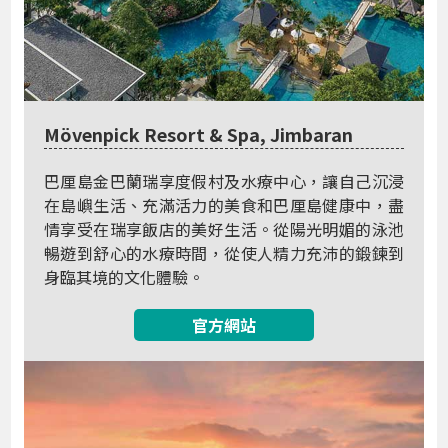
Mövenpick Resort & Spa, Jimbaran
巴厘島金巴蘭瑞享度假村及水療中心，讓自己沉浸
在島嶼生活、充滿活力的美食和巴厘島健康中，盡
情享受在瑞享飯店的美好生活。從陽光明媚的泳池
暢遊到舒心的水療時間，從使人精力充沛的鍛鍊到
身臨其境的文化體驗。
官方網站