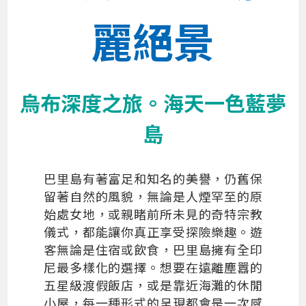
麗絕景
烏布深度之旅。海天一色藍夢
島
巴里島有著富足和知名的美譽，仍舊保
留著自然的風貌，無論是人煙罕至的原
始處女地，或親睹前所未見的奇特宗教
儀式，都能讓你真正享受探險樂趣。遊
客無論是住宿或飲食，巴里島擁有全印
尼最多樣化的選擇。想要在遠離塵囂的
五星級渡假飯店，或是靠近海灘的休閒
小屋，每一種形式的呈現都會是一次感