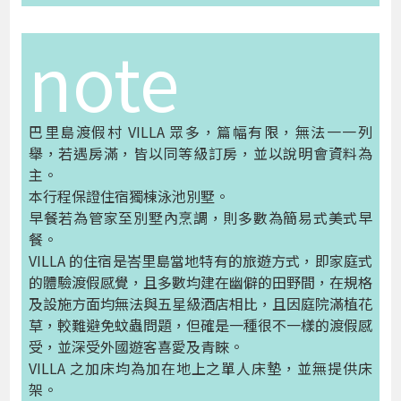
note
巴里島渡假村 VILLA 眾多，篇幅有限，無法一一列
舉，若遇房滿，皆以同等級訂房，並以說明會資料為
主。
本行程保證住宿獨棟泳池別墅。
早餐若為管家至別墅內烹調，則多數為簡易式美式早
餐。
VILLA 的住宿是峇里島當地特有的旅遊方式，即家庭式
的體驗渡假感覺，且多數均建在幽僻的田野間，在規格
及設施方面均無法與五星級酒店相比，且因庭院滿植花
草，較難避免蚊蟲問題，但確是一種很不一樣的渡假感
受，並深受外國遊客喜愛及青睞。
VILLA 之加床均為加在地上之單人床墊，並無提供床
架。