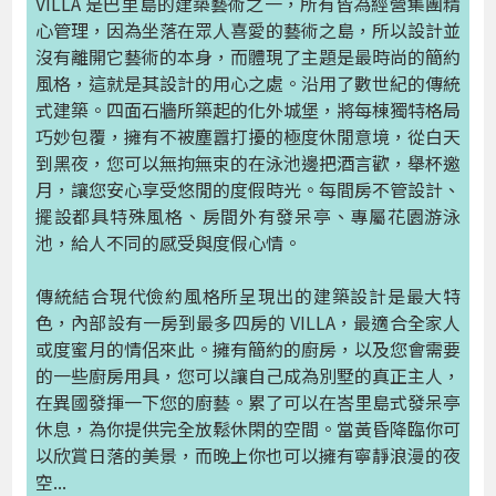
VILLA 是巴里島的建築藝術之一，所有皆為經營集團精
心管理，因為坐落在眾人喜愛的藝術之島，所以設計並
沒有離開它藝術的本身，而體現了主題是最時尚的簡約
風格，這就是其設計的用心之處。沿用了數世紀的傳統
式建築。四面石牆所築起的化外城堡，將每棟獨特格局
巧妙包覆，擁有不被塵囂打擾的極度休閒意境，從白天
到黑夜，您可以無拘無束的在泳池邊把酒言歡，舉杯邀
月，讓您安心享受悠閒的度假時光。每間房不管設計、
擺設都具特殊風格、房間外有發呆亭、專屬花園游泳
池，給人不同的感受與度假心情。
傳統結合現代儉約風格所呈現出的建築設計是最大特
色，內部設有一房到最多四房的 VILLA，最適合全家人
或度蜜月的情侶來此。擁有簡約的廚房，以及您會需要
的一些廚房用具，您可以讓自己成為別墅的真正主人，
在異國發揮一下您的廚藝。累了可以在峇里島式發呆亭
休息，為你提供完全放鬆休閑的空間。當黃昏降臨你可
以欣賞日落的美景，而晚上你也可以擁有寧靜浪漫的夜
空...