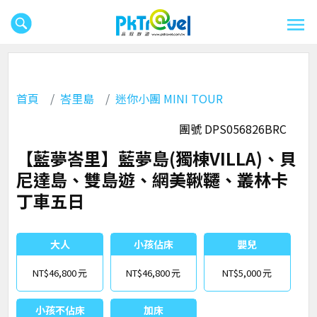
首頁
峇里島
迷你小團 MINI TOUR
團號 DPS056826BRC
【藍夢峇里】藍夢島(獨棟VILLA)、貝
尼達島、雙島遊、網美鞦韆、叢林卡
丁車五日
大人
小孩佔床
嬰兒
NT$46,800
NT$46,800
NT$5,000
小孩不佔床
加床