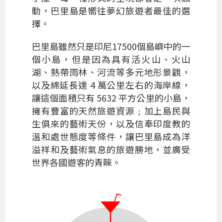
動，巴里島是嚮往夢幻旅遊者最佳的選
擇。
巴里島雖然只是印尼17500個島嶼中的一
個小島，但是因為具有活火山、火山
湖、熱帶雨林、河流等多元地形景觀，
以及綿延長達 4 萬公里左右的海岸線，
讓這個面積只有 5632 平方公里的小島，
擁有豐富的天然旅遊資源﹔加上島民與
生俱來的藝術天份，以及信奉印度教的
溫和處世態度等條件，讓巴里島成為洋
溢祥和及藝術氣息的旅遊勝地，並廣受
世界各國遊客的青睞。