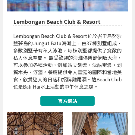
Lembongan Beach Club & Resort
Lembongan Beach Club & Resort位於峇里島努沙
藍夢島的Jungut Batu海灘上，由37棟別墅組成，
多數別墅帶有私人泳池，每棟別墅都提供了寬敞的
私人休息空間。 最受歡迎的海灘俱樂部俯瞰大海，
可以參加各種活動，例如站立划槳，沈船衝浪，划
獨木舟，浮潛。餐廳提供令人垂涎的國際和當地美
食，欣賞迷人的日落和招牌雞尾酒。這Beach Club
也是Bali Hai水上活動的中午休息之處。
官方網站