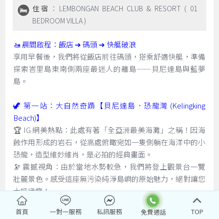
住宿
：LEMBONGAN BEACH CLUB & RESORT ( 01
BEDROOM VILLA )
🚤 晨間啟程：飯店 ➔ 碼頭 ➔ 快艇破浪
享用早餐後，我們將從飯店前往碼頭，搭乘舒適快艇，準備
探索峇里島東南側兩座最迷人的離島——貝尼達島與藍夢
島。
🦖 第一站：大自然奇蹟【貝尼達島．恐龍灣 (Kelingking
Beach)】
🏆 IG 網美熱點：此處有著「全亞洲最美海灘」之稱！因海
蝕作用形成的岩石，從高處俯瞰宛如一隻側躺在海洋中的小
恐龍，造型維妙維肖，是必拍的經典畫面。
🔭 震撼視角：由於當地水勢較急，我們將登上觀景台一覽
壯麗景色。感受這座無污染純淨島嶼的原始魅力，絕對讓您
大呼過癮！
首頁
一對一服務
私訊服務
TOP
🌴 第二站：下午前往【藍夢島 Lembongan Island】