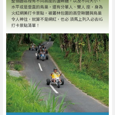
整個園區裡有不同高度的盪鞦韆，以及不同大小、
水平或是垂直的鳥巢，還有分單人、雙人 座，身為
火紅網美打卡景點，被叢林包圍的高空鞦韆與鳥巢
令人神往，就算不是網紅，也必 須馬上列入必去IG
打卡景點清單！