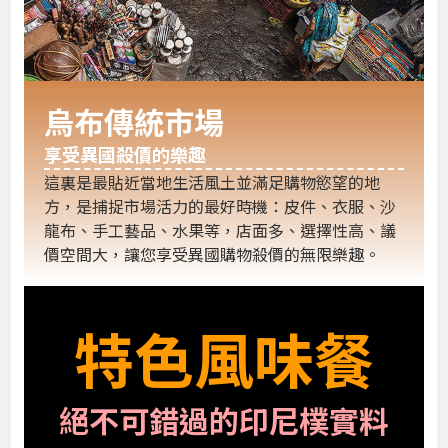
烏布傳統市場
享受異國殺價的樂趣
這裏是最貼近當地生活風土並滿足購物慾望的地
方，是捕捉市場活力的最好時機：皮件、衣服、沙
龍布、手工藝品、水果等，店面多、選擇性高、議
價空間大，讓您享受異國購物殺價的無限樂趣。
特色風味餐
絕不可錯過的印尼樸實料