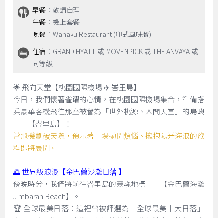
早餐
：敬請自理
午餐
：機上套餐
晚餐
：Wanaku Restaurant (印式風味餐)
住宿
：GRAND HYATT 或 MOVENPICK 或 THE ANVAYA 或
同等級
🌟 飛向天堂【桃園國際機場 ✈️ 峇里島】
今日，我們懷著雀躍的心情，在桃園國際機場集合，準備搭
乘豪華客機飛往那座被譽為「世外桃源、人間天堂」的島嶼
——【峇里島】！
當飛機劃破天際，預示著一場拋開煩惱、擁抱陽光海浪的旅
程即將展開。
🌅 世界級浪漫【金巴蘭沙灘日落 】
傍晚時分，我們將前往峇里島的靈魂地標——【金巴蘭海灘
Jimbaran Beach】。
🏆 全球最美日落：這裡曾被評選為「全球最美十大日落」