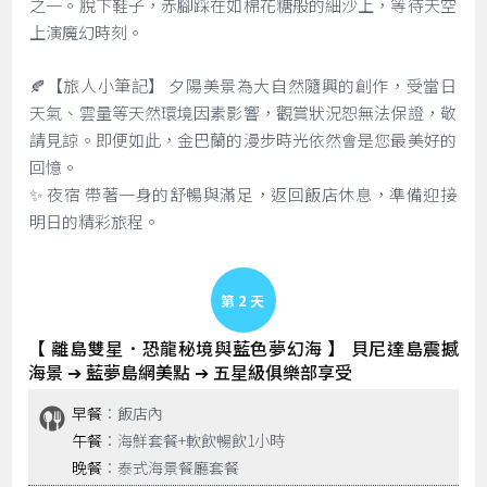
之一。脫下鞋子，赤腳踩在如棉花糖般的細沙上，等待天空
上演魔幻時刻。
🍂【旅人小筆記】 夕陽美景為大自然隨興的創作，受當日
天氣、雲量等天然環境因素影響，觀賞狀況恕無法保證，敬
請見諒。即便如此，金巴蘭的漫步時光依然會是您最美好的
回憶。
✨ 夜宿 帶著一身的舒暢與滿足，返回飯店休息，準備迎接
明日的精彩旅程。
Day 2
【 離島雙星．恐龍秘境與藍色夢幻海 】 貝尼達島震撼
海景 ➔ 藍夢島網美點 ➔ 五星級俱樂部享受
早餐
：飯店內
午餐
：海鮮套餐+軟飲暢飲1小時
晚餐
：泰式海景餐廳套餐