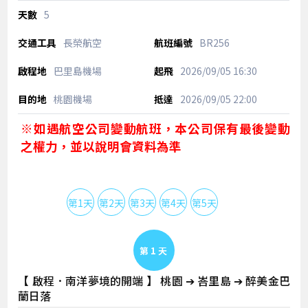
5
長榮航空
BR256
巴里島機場
2026/09/05
16:30
桃園機場
2026/09/05
22:00
※如遇航空公司變動航班，本公司保有最後變動
之權力，並以說明會資料為準
第1天
第2天
第3天
第4天
第5天
Day 1
【 啟程．南洋夢境的開端 】 桃園 ➔ 峇里島 ➔ 醉美金巴
蘭日落