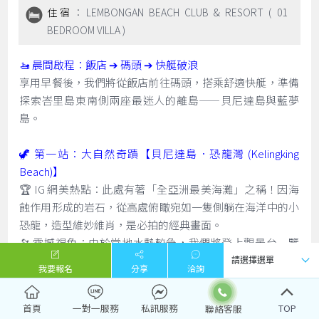
住宿
：LEMBONGAN BEACH CLUB & RESORT ( 01
BEDROOM VILLA )
🚤 晨間啟程：飯店 ➔ 碼頭 ➔ 快艇破浪
享用早餐後，我們將從飯店前往碼頭，搭乘舒適快艇，準備
探索峇里島東南側兩座最迷人的離島——貝尼達島與藍夢
島。
🦖 第一站：大自然奇蹟【貝尼達島．恐龍灣 (Kelingking
Beach)】
🏆 IG 網美熱點：此處有著「全亞洲最美海灘」之稱！因海
蝕作用形成的岩石，從高處俯瞰宛如一隻側躺在海洋中的小
恐龍，造型維妙維肖，是必拍的經典畫面。
🔭 震撼視角：由於當地水勢較急，我們將登上觀景台一覽
壯麗景色。感受這座無污染純淨島嶼的原始魅力，絕對讓您
我要報名
分享
洽詢
大呼過癮！
首頁
一對一服務
私訊服務
TOP
🌴 第二站：下午前往【藍夢島 Lembongan Island】