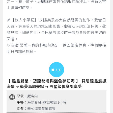
之一。脫下鞋子，赤腳踩在如棉花糖般的細沙上，等待天空
上演魔幻時刻。
🍂【旅人小筆記】 夕陽美景為大自然隨興的創作，受當日
天氣、雲量等天然環境因素影響，觀賞狀況恕無法保證，敬
請見諒。即便如此，金巴蘭的漫步時光依然會是您最美好的
回憶。
✨ 夜宿 帶著一身的舒暢與滿足，返回飯店休息，準備迎接
明日的精彩旅程。
Day 2
【 離島雙星．恐龍秘境與藍色夢幻海 】 貝尼達島震撼
海景 ➔ 藍夢島網美點 ➔ 五星級俱樂部享受
早餐
：飯店內
午餐
：海鮮套餐+軟飲暢飲1小時
晚餐
：泰式海景餐廳套餐