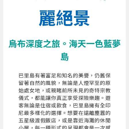
麗絕景
烏布深度之旅。海天一色藍夢
島
巴里島有著富足和知名的美譽，仍舊保
留著自然的風貌，無論是人煙罕至的原
始處女地，或親睹前所未見的奇特宗教
儀式，都能讓你真正享受探險樂趣。遊
客無論是住宿或飲食，巴里島擁有全印
尼最多樣化的選擇。想要在遠離塵囂的
五星級渡假飯店，或是靠近海灘的休閒
小屋，每一種形式的呈現都會是一次感