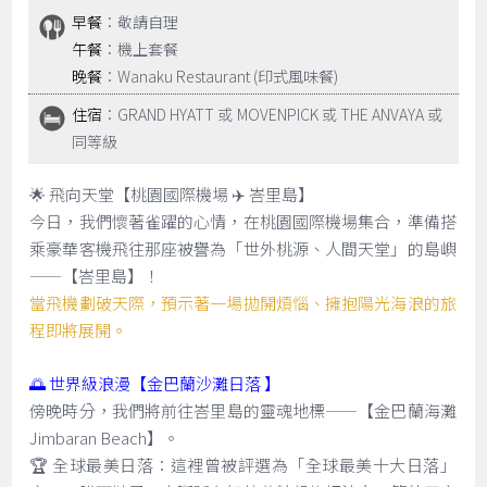
早餐
：敬請自理
午餐
：機上套餐
晚餐
：Wanaku Restaurant (印式風味餐)
住宿
：GRAND HYATT 或 MOVENPICK 或 THE ANVAYA 或
同等級
🌟 飛向天堂【桃園國際機場 ✈️ 峇里島】
今日，我們懷著雀躍的心情，在桃園國際機場集合，準備搭
乘豪華客機飛往那座被譽為「世外桃源、人間天堂」的島嶼
——【峇里島】！
當飛機劃破天際，預示著一場拋開煩惱、擁抱陽光海浪的旅
程即將展開。
🌅 世界級浪漫【金巴蘭沙灘日落 】
傍晚時分，我們將前往峇里島的靈魂地標——【金巴蘭海灘
Jimbaran Beach】。
🏆 全球最美日落：這裡曾被評選為「全球最美十大日落」