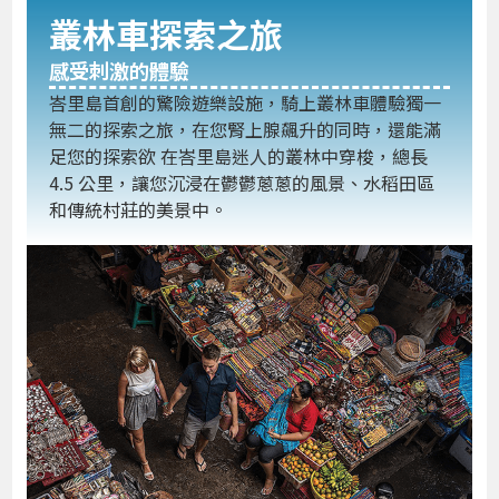
叢林車探索之旅
感受刺激的體驗
峇里島首創的驚險遊樂設施，騎上叢林車體驗獨一
無二的探索之旅，在您腎上腺飆升的同時，還能滿
足您的探索欲 在峇里島迷人的叢林中穿梭，總長
4.5 公里，讓您沉浸在鬱鬱蔥蔥的風景、水稻田區
和傳統村莊的美景中。