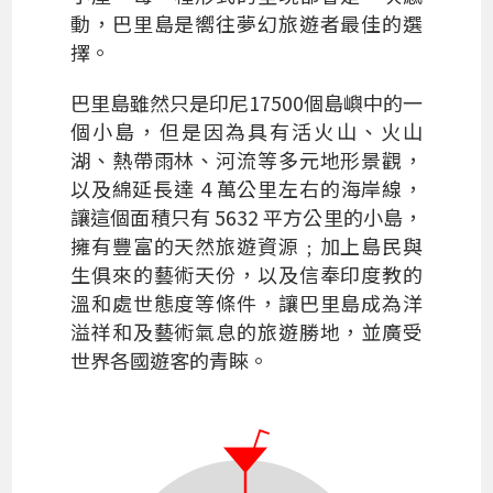
動，巴里島是嚮往夢幻旅遊者最佳的選
擇。
巴里島雖然只是印尼17500個島嶼中的一
個小島，但是因為具有活火山、火山
湖、熱帶雨林、河流等多元地形景觀，
以及綿延長達 4 萬公里左右的海岸線，
讓這個面積只有 5632 平方公里的小島，
擁有豐富的天然旅遊資源﹔加上島民與
生俱來的藝術天份，以及信奉印度教的
溫和處世態度等條件，讓巴里島成為洋
溢祥和及藝術氣息的旅遊勝地，並廣受
世界各國遊客的青睞。