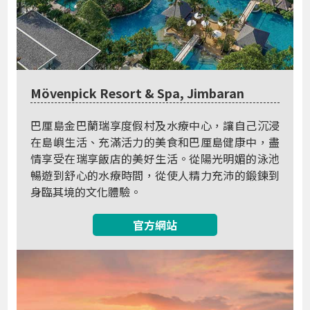
Mövenpick Resort & Spa, Jimbaran
巴厘島金巴蘭瑞享度假村及水療中心，讓自己沉浸
在島嶼生活、充滿活力的美食和巴厘島健康中，盡
情享受在瑞享飯店的美好生活。從陽光明媚的泳池
暢遊到舒心的水療時間，從使人精力充沛的鍛鍊到
身臨其境的文化體驗。
官方網站