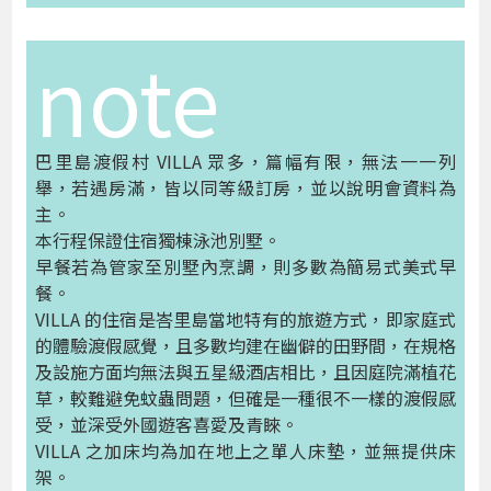
note
巴里島渡假村 VILLA 眾多，篇幅有限，無法一一列
舉，若遇房滿，皆以同等級訂房，並以說明會資料為
主。
本行程保證住宿獨棟泳池別墅。
早餐若為管家至別墅內烹調，則多數為簡易式美式早
餐。
VILLA 的住宿是峇里島當地特有的旅遊方式，即家庭式
的體驗渡假感覺，且多數均建在幽僻的田野間，在規格
及設施方面均無法與五星級酒店相比，且因庭院滿植花
草，較難避免蚊蟲問題，但確是一種很不一樣的渡假感
受，並深受外國遊客喜愛及青睞。
VILLA 之加床均為加在地上之單人床墊，並無提供床
架。