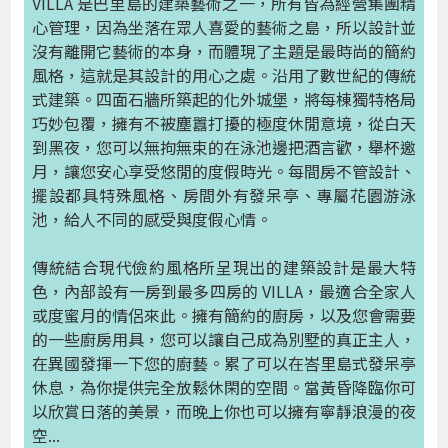
VILLA 是巴里島的建築藝術之一，所有皆為經營集團精
心管理，因為坐落在眾人喜愛的藝術之島，所以設計並
沒有離開它藝術的本身，而體現了主題是最時尚的簡約
風格，這就是其設計的用心之處。沿用了數世紀的傳統
式建築。四面石牆所築起的化外城堡，將每棟獨特格局
巧妙包覆，擁有不被塵囂打擾的極度休閒意境，從白天
到黑夜，您可以無拘無束的在泳池邊把酒言歡，舉杯邀
月，讓您安心享受悠閒的度假時光。每間房不管設計、
擺設都具特殊風格、房間外有發呆亭、專屬花園游泳
池，給人不同的感受與度假心情。
傳統結合現代儉約風格所呈現出的建築設計是最大特
色，內部設有一房到最多四房的 VILLA，最適合全家人
或度蜜月的情侶來此。擁有簡約的廚房，以及您會需要
的一些廚房用具，您可以讓自己成為別墅的真正主人，
在異國發揮一下您的廚藝。累了可以在峇里島式發呆亭
休息，為你提供完全放鬆休閑的空間。當黃昏降臨你可
以欣賞日落的美景，而晚上你也可以擁有寧靜浪漫的夜
空...