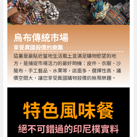
烏布傳統市場
享受異國殺價的樂趣
這裏是最貼近當地生活風土並滿足購物慾望的地
方，是捕捉市場活力的最好時機：皮件、衣服、沙
龍布、手工藝品、水果等，店面多、選擇性高、議
價空間大，讓您享受異國購物殺價的無限樂趣。
特色風味餐
絕不可錯過的印尼樸實料