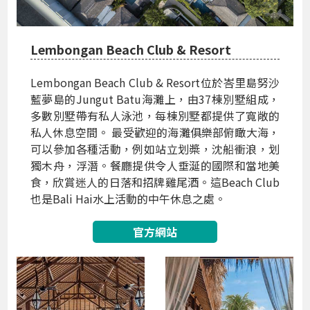
Lembongan Beach Club & Resort
Lembongan Beach Club & Resort位於峇里島努沙
藍夢島的Jungut Batu海灘上，由37棟別墅組成，
多數別墅帶有私人泳池，每棟別墅都提供了寬敞的
私人休息空間。 最受歡迎的海灘俱樂部俯瞰大海，
可以參加各種活動，例如站立划槳，沈船衝浪，划
獨木舟，浮潛。餐廳提供令人垂涎的國際和當地美
食，欣賞迷人的日落和招牌雞尾酒。這Beach Club
也是Bali Hai水上活動的中午休息之處。
官方網站