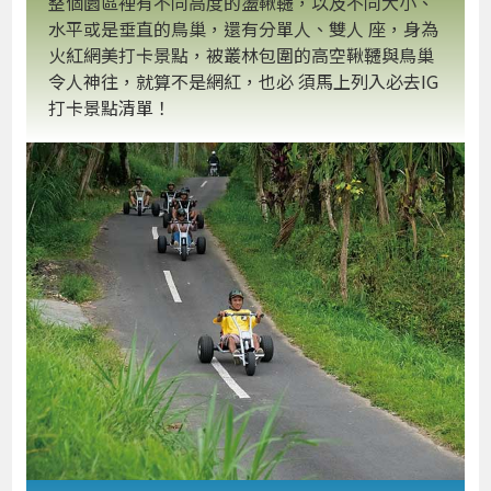
整個園區裡有不同高度的盪鞦韆，以及不同大小、
水平或是垂直的鳥巢，還有分單人、雙人 座，身為
火紅網美打卡景點，被叢林包圍的高空鞦韆與鳥巢
令人神往，就算不是網紅，也必 須馬上列入必去IG
打卡景點清單！