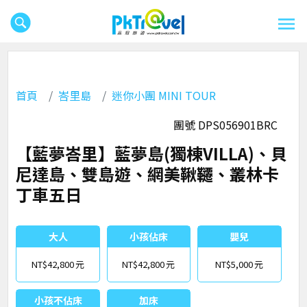
首頁
峇里島
迷你小團 MINI TOUR
團號 DPS056901BRC
【藍夢峇里】藍夢島(獨棟VILLA)、貝
尼達島、雙島遊、網美鞦韆、叢林卡
丁車五日
大人
小孩佔床
嬰兒
NT$42,800
NT$42,800
NT$5,000
小孩不佔床
加床