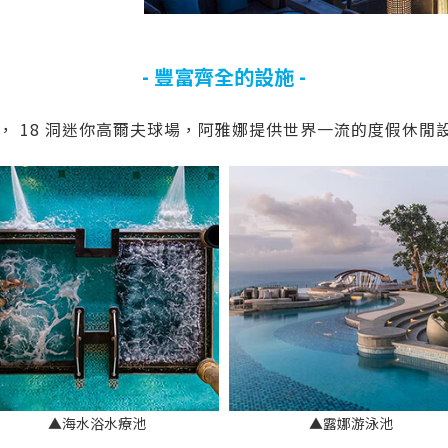
- 豐富齊全的設施 -
身房， 18 洞迷你高爾夫球場，阿雅娜提供世界一流的度假休
▲海水浴水療池
▲露娜游泳池