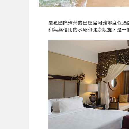
屢獲國際殊榮的巴厘島阿雅娜度假酒
和無與倫比的水療和健康設施，是一