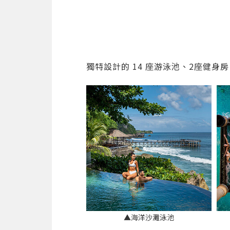
獨特設計的 14 座游泳池、2座健
▲海洋沙灘泳池