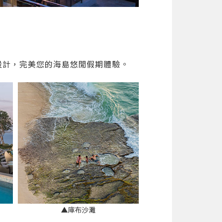
閒設計，完美您的海島悠閒假期體驗。
▲庫布沙灘