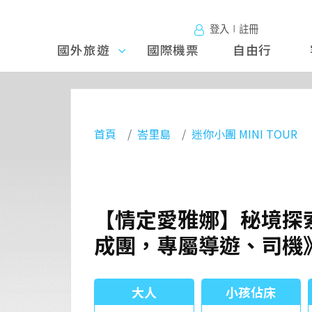
登入∣註冊
國外旅遊
國外旅
國際機票
自由行
遊
首頁
峇里島
迷你小團 MINI TOUR
【情定愛雅娜】秘境探索、
成團，專屬導遊、司機
大人
小孩佔床