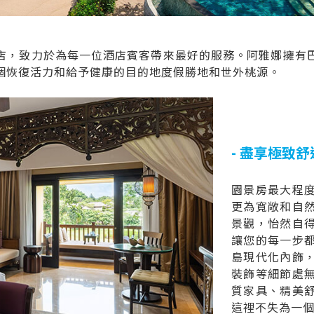
店，致力於為每一位酒店賓客帶來最好的服務。阿雅娜擁有
個恢復活力和給予健康的目的地度假勝地和世外桃源。
- 盡享極致舒適
園景房最大程
更為寬敞和自
景觀，怡然自
讓您的每一步
島現代化內飾
裝飾等細節處
質家具、精美
這裡不失為一