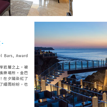
-
l Bars, Award
岸岩層之上，被
娛樂場所。金巴
！在夕陽染紅了
了細雨紛紛，也