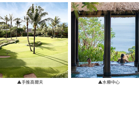
▲手推高爾夫
▲水療中心