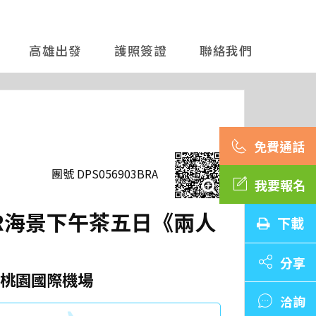
高雄出發
護照簽證
聯絡我們
團號 DPS056903BRA
我要報名
AR海景下午茶五日《兩人
下載
分享
桃園國際機場
洽詢