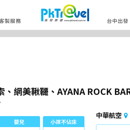
客製服務
台中出發
網美鞦韆、AYANA ROCK B
》
中華航空
嬰兒
小孩不佔床