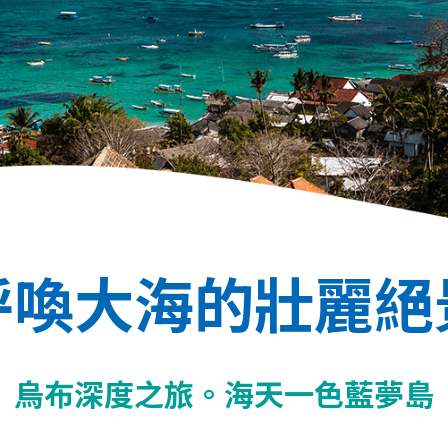
呼喚大海的壯麗絕
烏布深度之旅。海天一色藍夢島