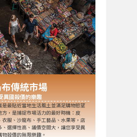
烏布傳統市場
受異國殺價的樂趣
裏是最貼近當地生活風土並滿足購物慾望
地方，是捕捉市場活力的最好時機：皮
、衣服、沙龍布、手工藝品、水果等，店
多、選擇性高、議價空間大，讓您享受異
購物殺價的無限樂趣。