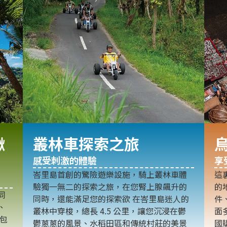
鞦
叢林車探索之旅
感受刺激的體驗
享
峇里島首創的驚險遊樂設施，騎上叢林車體
這
驗獨一無二的探索之旅，在您腎上腺飆升的
的
同
同時，還能滿足您的探索欲 在峇里島迷人的
件
、
叢林中穿梭，總長 4.5 公里，讓您沉浸在鬱
面
林包
鬱蔥蔥的風景、水稻田區和傳統村莊的美景
國