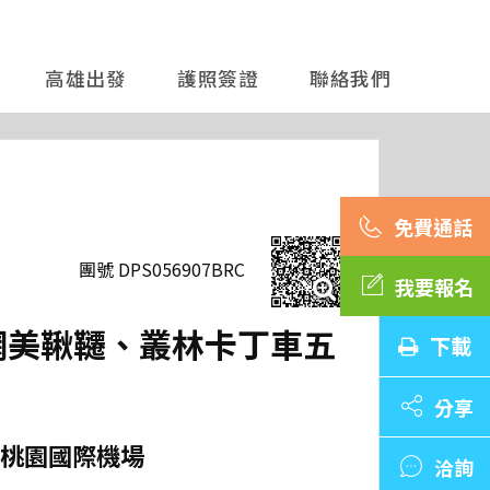
高雄出發
護照簽證
聯絡我們
團號 DPS056907BRC
我要報名
、網美鞦韆、叢林卡丁車五
下載
分享
桃園國際機場
洽詢