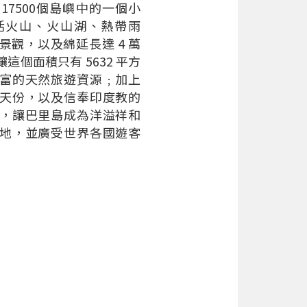
17500個島嶼中的一個小
活火山、火山湖、熱帶雨
景觀，以及綿延長達 4 萬
這個面積只有 5632 平方
富的天然旅遊資源﹔加上
天份，以及信奉印度教的
，讓巴里島成為洋溢祥和
地，並廣受世界各國遊客