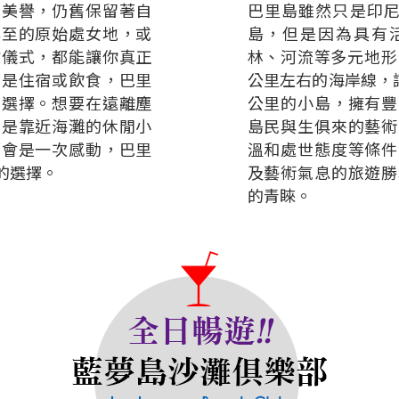
的美譽，仍舊保留著自
巴里島雖然只是印尼
罕至的原始處女地，或
島，但是因為具有
教儀式，都能讓你真正
林、河流等多元地形
論是住宿或飲食，巴里
公里左右的海岸線，讓
的選擇。想要在遠離塵
公里的小島，擁有豐
或是靠近海灘的休閒小
島民與生俱來的藝術
都會是一次感動，巴里
溫和處世態度等條件
的選擇。
及藝術氣息的旅遊勝
的青睞。