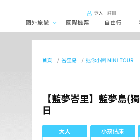
登入∣註冊
國外旅遊
國外旅
國際機票
自由行
遊
首頁
峇里島
迷你小團 MINI TOUR
【藍夢峇里】藍夢島(獨
日
大人
小孩佔床