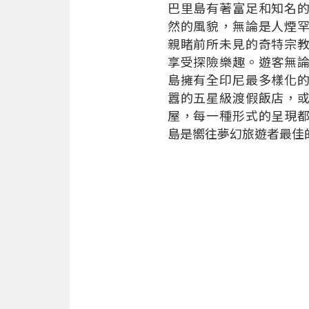
巴里島有著富足和知名
然的風貌，無論是人煙
親睹前所未見的奇特宗
享受探險樂趣。遊客無
島擁有全印尼最多樣化
囂的五星級渡假飯店，
屋，每一種形式的呈現
島是嚮往夢幻旅遊者最佳