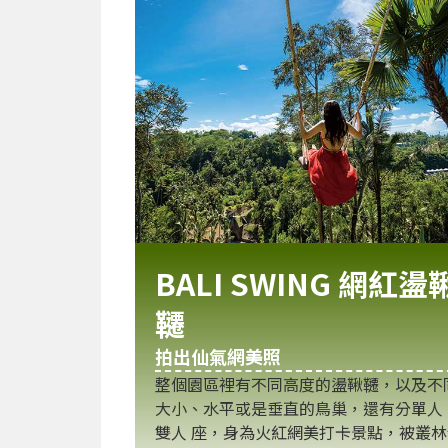
BALI SWING 網紅盪
韆
拍出仙氣網美照
整個園區裡有不同高度的盪鞦韆，以及不
大小、水平或是垂直的鳥巢，還有分單人
雙人 座，身為火紅網美打卡景點，被叢