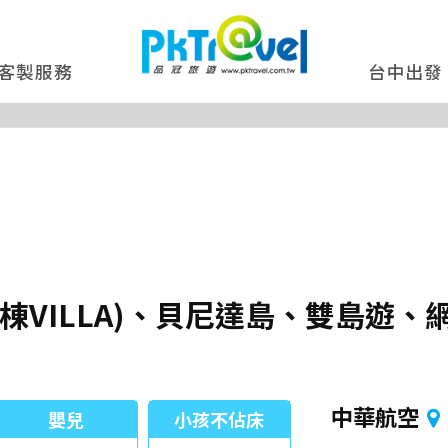
客製服務
台中出發
棟VILLA)、貝尼達島、雙島遊
中華航空
嬰兒
小孩不佔床