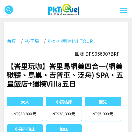
首頁
峇里島
迷你小團 MINI TOUR
團號 DPS056907BRF
【峇里玩咖】峇里島網美四合一(網美
鞦韆、鳥巢‧吉普車、泛舟) SPA‧五
星飯店+獨棟Villa五日
大人
小孩佔床
嬰兒
NT$38,800
NT$38,800
NT$5,000
小孩不佔床
加床