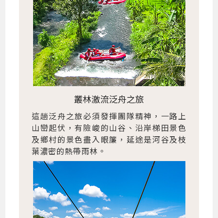
叢林激流泛舟之旅
這趟泛舟之旅必須發揮團隊精神，一路上
山巒起伏，有險峻的山谷、沿岸梯田景色
及鄉村的景色盡入眼簾，延途是河谷及枝
葉濃密的熱帶雨林。