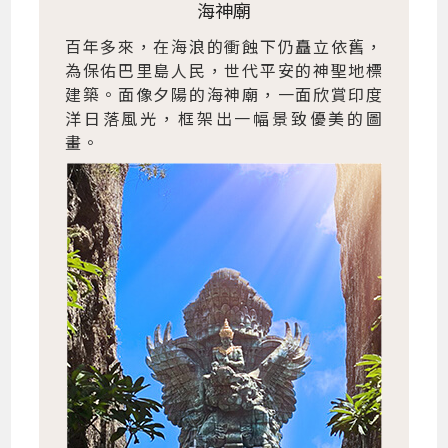
海神廟
百年多來，在海浪的衝蝕下仍矗立依舊，
為保佑巴里島人民，世代平安的神聖地標
建築。面像夕陽的海神廟，一面欣賞印度
洋日落風光，框架出一幅景致優美的圖
畫。