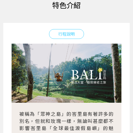
特色介紹
行程說明
被稱為「眾神之島」的峇里島有著許多的
別名，但就和玫瑰一樣，無論叫甚麼都不
影響峇里島「全球最佳渡假島嶼」的魅