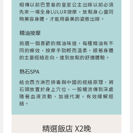
相傳以前巴里島的皇室公主出嫁以前必須
先來一場全身LULUR按摩，放鬆身心靈同
時美容身體，才能用最美的姿態出嫁。
精油按摩
挑選一個喜歡的精油味道，每種精油有不
同的療效，按摩手勁輕而溫柔，順著身體
的主要經絡走向，達到放鬆的舒適體驗。
熱石SPA
結合西方淋巴排毒與中國的經絡原理，將
石頭放置於身上穴位，一股暖流傳到深處
隨著血液流動，加速代謝，有效緩解經
絡。
精選飯店 X2晚