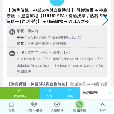
【 海角傳說．神話SPA與血拼時刻 】 懸崖海景 ➔ 神鷹
守護 ➔ 皇室療程【LULUR SPA / 精油按摩 / 熱石 SPA
三選一 (約2小時)】 ➔ 精品購物 ➔ VILLA 之夜
早餐
：飯店內
午餐
：WAHAHA豬肋排套餐(餐標US16/人)
晚餐
：方便逛街遊玩‧敬請自理
住宿
：指定二人一區‧獨棟VILLA：
Villa Kayu Raja、The Light Exclusive Villas & Spa、The
Bidadari Villas & Spa、The Leaf Jimbaran Luxury Villas
或同等級
【海角傳說．神話SPA與血拼時刻】
懸崖海景 ➔ 神鷹守護
➔ 皇室療程 ➔ 精品購物 ➔ VILLA 之夜
我要報名
分享
洽詢
📌
第一站：印度洋史詩【烏魯瓦圖斷崖 Uluwatu Cliff】
📍 絕佳視角：站在斷崖之巔，俯瞰浩瀚無邊的印度洋。斷
崖上是觀海的絕佳位置，典型的峇里島精緻建築與朝向大海
首頁
一對一服務
私訊服務
TOP