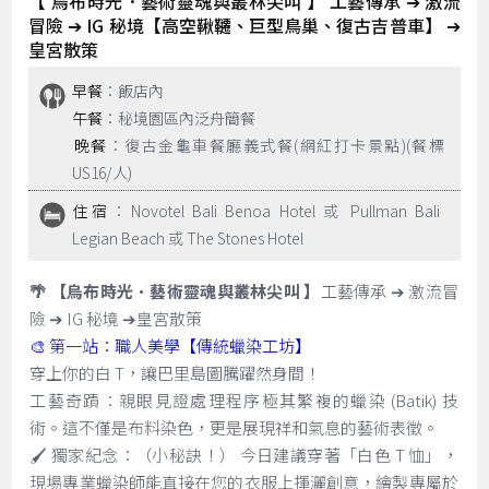
【 烏布時光．藝術靈魂與叢林尖叫 】 工藝傳承 ➔ 激流
冒險 ➔ IG 秘境【高空鞦韆、巨型鳥巢、復古吉普車】 ➔
皇宮散策
早餐
：飯店內
午餐
：秘境園區內泛舟簡餐
晚餐
：復古金龜車餐廳義式餐(網紅打卡景點)(餐標
US16/人)
住宿
：Novotel Bali Benoa Hotel 或 Pullman Bali
Legian Beach 或 The Stones Hotel
🌴 【烏布時光．藝術靈魂與叢林尖叫 】
工藝傳承 ➔ 激流冒
險 ➔ IG 秘境 ➔皇宮散策
🎨 第一站：職人美學【傳統蠟染工坊】
穿上你的白 T，讓巴里島圖騰躍然身間！
工藝奇蹟：親眼見證處理程序極其繁複的蠟染 (Batik) 技
術。這不僅是布料染色，更是展現祥和氣息的藝術表徵。
🖌️ 獨家紀念：（小秘訣！） 今日建議穿著「白色 T 恤」，
現場專業蠟染師能直接在您的衣服上揮灑創意，繪製專屬於