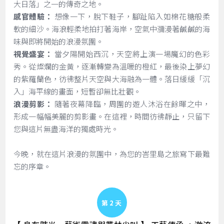
大日落」之一的傳奇之地。
感官體驗：
想像一下，脫下鞋子，腳趾陷入如棉花糖般柔
軟的細沙。海浪輕柔地拍打著海岸，空氣中瀰漫著鹹鹹的海
味與即將開始的浪漫氛圍。
視覺盛宴：
當夕陽開始西沉，天空將上演一場魔幻的色彩
秀。從燦爛的金黃，逐漸轉變為溫暖的橙紅，最後染上夢幻
的紫羅蘭色，彷彿整片天空與大海融為一體。落日緩緩「沉
入」海平線的畫面，短暫卻無比壯觀。
浪漫剪影：
隨著夜幕降臨，周圍的遊人沐浴在餘暉之中，
形成一幅幅美麗的剪影畫。在這裡，時間彷彿靜止，只留下
您與這片無盡海洋的獨處時光。
今晚，就在這片浪漫的氛圍中，為您的峇里島之旅寫下最難
忘的序章。
Day 2