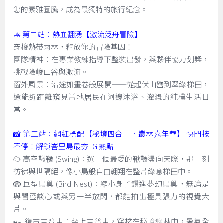
您的素雅圖騰，成為最獨特的旅行紀念。
🚣 第二站：熱血翻湧【激流泛舟冒險】
穿梭熱帶雨林，釋放你的冒險基因！
團隊精神：在專業教練指導下整裝出發，與夥伴協力划槳，
挑戰險峻山谷與激流。
窗外風景：沿途如畫卷般展開——從起伏山巒到翠綠梯田，
還能近距離窺見當地居民在河邊沐浴、灌溉的純樸生活日
常。
📸 第三站：網紅標配【秘境四合一．叢林嘉年華】 快門按
不停！解鎖峇里島最夯 IG 熱點
☁️ 高空鞦韆 (Swing)：選一個最愛的鞦韆盪向天際，那一刻
彷彿與世隔絕，像小鳥般自由翱翔在整片綠意梯田中。
🪺 巨型鳥巢 (Bird Nest)：縮小身子鑽進夢幻鳥巢，無論是
與閨蜜談心或與另一半放閃，都能拍出極具張力的視覺大
片。
🏎️ 復古吉普車：坐上吉普車，穿梭在秘境綠林中，暑氣全