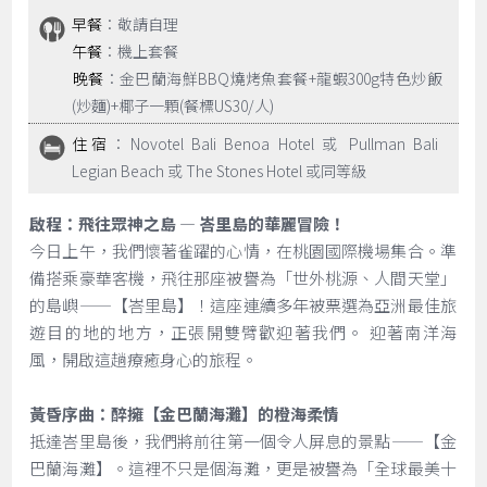
早餐
：敬請自理
午餐
：機上套餐
晚餐
：金巴蘭海鮮BBQ燒烤魚套餐+龍蝦300g特色炒飯
(炒麵)+椰子一顆(餐標US30/人)
住宿
：Novotel Bali Benoa Hotel 或 Pullman Bali
Legian Beach 或 The Stones Hotel 或同等級
啟程：飛往眾神之島 — 峇里島的華麗冒險！
今日上午，我們懷著雀躍的心情，在桃園國際機場集合。準
備搭乘豪華客機，飛往那座被譽為「世外桃源、人間天堂」
的島嶼——【峇里島】！這座連續多年被票選為亞洲最佳旅
遊目的地的地方，正張開雙臂歡迎著我們。 迎著南洋海
風，開啟這趟療癒身心的旅程。
黃昏序曲：醉擁【金巴蘭海灘】的橙海柔情
抵達峇里島後，我們將前往第一個令人屏息的景點——【金
巴蘭海灘】。這裡不只是個海灘，更是被譽為「全球最美十