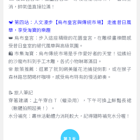
消，帥氣值直接拉滿！
🐒 第四站：人文漫步【烏布皇宮與傳統市場】 走進昔日風
華，享受淘寶的樂趣
👑 烏布皇宮：步入這座精緻的花園皇宮，在雕樑畫棟間感
受昔日皇室的絕代風華與高級氛圍。
🛍️ 市集淘寶：烏布傳統市場是手作愛好者的天堂！從繽紛
的沙龍布料到手工木雕，各式小物琳瑯滿目。
🌸 散策推薦：逛累了就到網美蓮花池捕捉倒影，或在猴子
森林路悠閒喝杯咖啡，感受烏布特有的慢活節奏。
📝 旅人筆記
穿著建議：上午穿白 T（蠟染用），下午可換上鮮豔長裙
（鞦韆拍照超美！）。
水分補充：叢林活動體力消耗較大，記得隨時補充水分喔！
Day 3