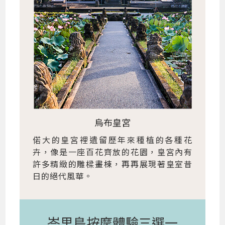
烏布皇宮
偌大的皇宮裡遺留歷年來種植的各種花
卉，像是一座百花齊放的花園，皇宮內有
許多精緻的雕樑畫棟，再再展現著皇室昔
日的絕代風華。
峇里島按摩體驗三選一