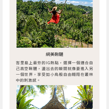
網美鞦韆
峇里島上最夯的IG熱點，選擇一個適合自
己高空鞦韆，盪出去的瞬間就像要進入另
一個世界，享受如小鳥般自由翱翔在叢林
中的刺激感。