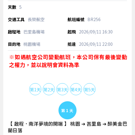
5
長榮航空
BR256
巴里島機場
2026/09/11
16:30
桃園機場
2026/09/11
22:00
※如遇航空公司變動航班，本公司保有最後變動
之權力，並以說明會資料為準
第1天
第2天
第3天
第4天
第5天
Day 1
【 啟程．南洋夢境的開端 】 桃園 ➔ 峇里島 ➔ 醉美金巴
蘭日落