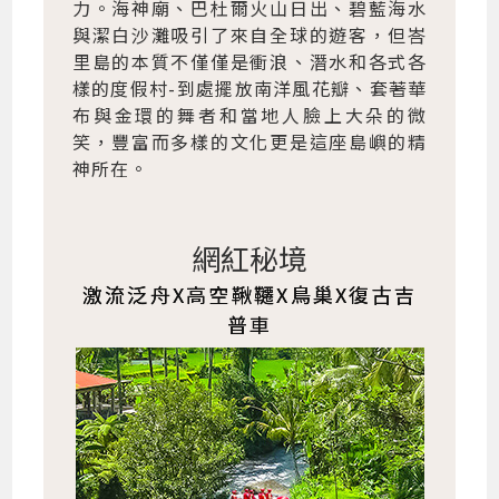
力。海神廟、巴杜爾火山日出、碧藍海水
與潔白沙灘吸引了來自全球的遊客，但峇
里島的本質不僅僅是衝浪、潛水和各式各
樣的度假村-到處擺放南洋風花瓣、套著華
布與金環的舞者和當地人臉上大朵的微
笑，豐富而多樣的文化更是這座島嶼的精
神所在。
網紅秘境
激流泛舟X高空鞦韆X鳥巢X復古吉
普車