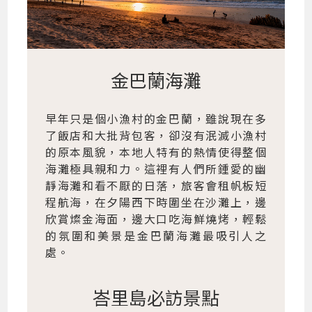
金巴蘭海灘
早年只是個小漁村的金巴蘭，雖說現在多
了飯店和大批背包客，卻沒有泯滅小漁村
的原本風貌，本地人特有的熱情使得整個
海灘極具親和力。這裡有人們所鍾愛的幽
靜海灘和看不厭的日落，旅客會租帆板短
程航海，在夕陽西下時圍坐在沙灘上，邊
欣賞燦金海面，邊大口吃海鮮燒烤，輕鬆
的氛圍和美景是金巴蘭海灘最吸引人之
處。
峇里島必訪景點