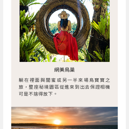
網美鳥巢
躺在裡面與閨蜜或另一半來場鳥寶寶之
旅，整座秘境園區從進來到出去保證相機
可是不捨得放下。