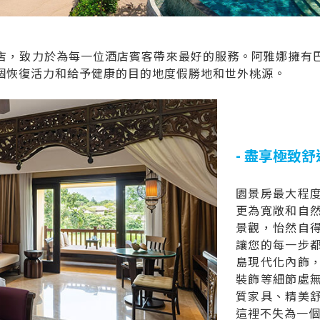
店，致力於為每一位酒店賓客帶來最好的服務。阿雅娜擁有
個恢復活力和給予健康的目的地度假勝地和世外桃源。
- 盡享極致舒適
園景房最大程
更為寬敞和自
景觀，怡然自
讓您的每一步
島現代化內飾
裝飾等細節處
質家具、精美
這裡不失為一