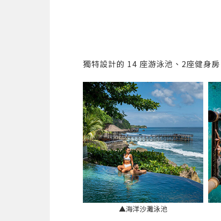
獨特設計的 14 座游泳池、2座健
▲海洋沙灘泳池