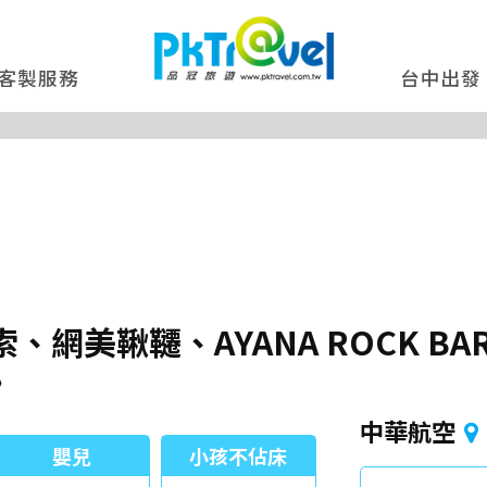
客製服務
台中出發
網美鞦韆、AYANA ROCK B
》
中華航空
嬰兒
小孩不佔床