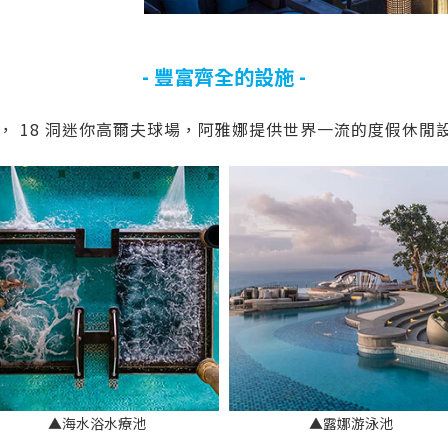
- 豐富齊全的設施 -
身房， 18 洞迷你高爾夫球場，阿雅娜提供世界一流的度假休
▲海水浴水療池
▲露娜游泳池