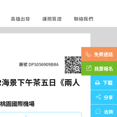
高雄出發
護照簽證
聯絡我們
團號 DPS056909BRA
我要報名
AR海景下午茶五日《兩人
下載
分享
桃園國際機場
洽詢