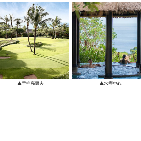
▲手推高爾夫
▲水療中心