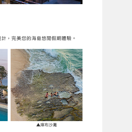
閒設計，完美您的海島悠閒假期體驗。
▲庫布沙灘