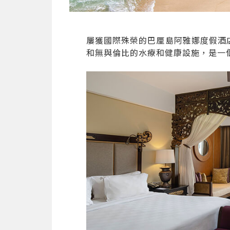
屢獲國際殊榮的巴厘島阿雅娜度假酒
和無與倫比的水療和健康設施，是一