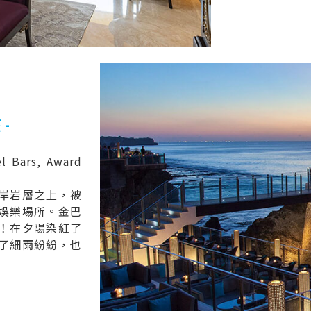
-
l Bars, Award
岸岩層之上，被
娛樂場所。金巴
！在夕陽染紅了
了細雨紛紛，也