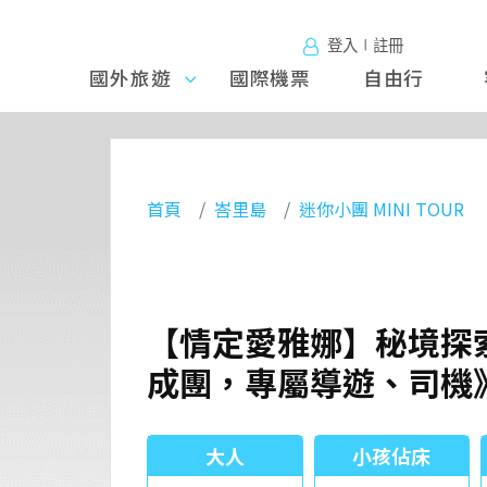
登入∣註冊
國外旅遊
國外旅
國際機票
自由行
遊
首頁
峇里島
迷你小團 MINI TOUR
【情定愛雅娜】秘境探索、
成團，專屬導遊、司機
大人
小孩佔床