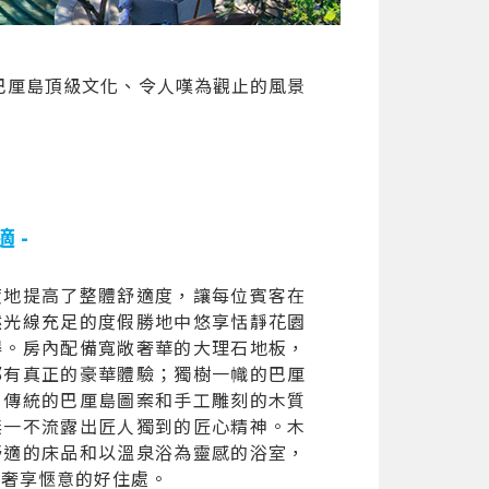
巴厘島頂級文化、令人嘆為觀止的風景
 -
度地提高了整體舒適度，讓每位賓客在
然光線充足的度假勝地中悠享恬靜花園
得。房內配備寬敞奢華的大理石地板，
都有真正的豪華體驗；獨樹一幟的巴厘
，傳統的巴厘島圖案和手工雕刻的木質
無一不流露出匠人獨到的匠心精神。木
舒適的床品和以溫泉浴為靈感的浴室，
個奢享愜意的好住處。