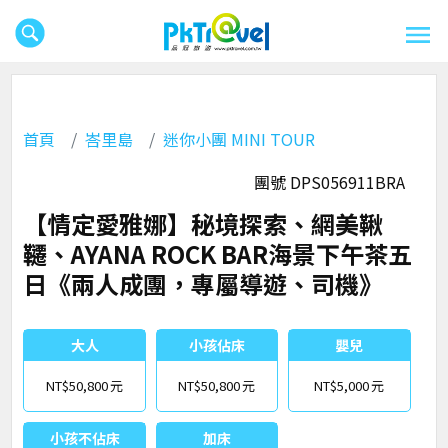
首頁
峇里島
迷你小團 MINI TOUR
團號 DPS056911BRA
【情定愛雅娜】秘境探索、網美鞦
韆、AYANA ROCK BAR海景下午茶五
日《兩人成團，專屬導遊、司機》
大人
小孩佔床
嬰兒
NT$50,800
NT$50,800
NT$5,000
小孩不佔床
加床