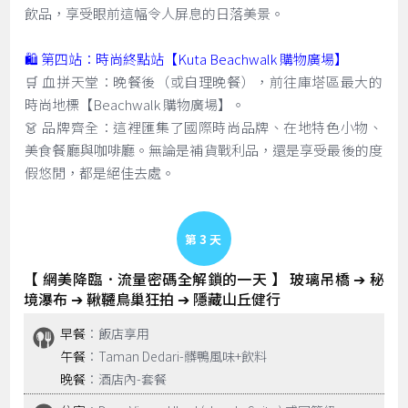
飲品，享受眼前這幅令人屏息的日落美景。
🛍️ 第四站：時尚終點站【Kuta Beachwalk 購物廣場】
🛒 血拼天堂：晚餐後（或自理晚餐），前往庫塔區最大的
時尚地標【Beachwalk 購物廣場】。
👗 品牌齊全：這裡匯集了國際時尚品牌、在地特色小物、
美食餐廳與咖啡廳。無論是補貨戰利品，還是享受最後的度
假悠閒，都是絕佳去處。
Day 3
【 網美降臨．流量密碼全解鎖的一天 】 玻璃吊橋 ➔ 秘
境瀑布 ➔ 鞦韆鳥巢狂拍 ➔ 隱藏山丘健行
早餐
：飯店享用
午餐
：Taman Dedari-髒鴨風味+飲料
晚餐
：酒店內-套餐