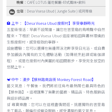
晚餐
：CAFÉ LOTUS 蓮花餐廳-印式風味+飲料
住宿
：Desa Visesa Ubud ( Jungle Suite ) 或同等級
🏨 上午：【Desa Visesa Ubud 度假村】享受寧靜時光
五星級慢活：早晨不設鬧鐘，讓您在峇里島的鳥鳴聲中自然
醒來。下榻於 Desa Visesa Ubud 這座被稻田與叢林環繞的
生態度假村，感受極致的寧靜。
設施體驗：您可以選擇在無邊際泳池畔享受日光浴、或自費
參加飯店內獨有的文化體驗活動（如傳統烹飪課或瑜伽課
程），或是在度假村內美麗的稻田間散步，享受完全放空的
悠閒上午。
🐒 中午：漫步【猴林路商店街 Monkey Forest Road】
藝文氣息：午餐後，我們將前往烏布最熱鬧也最具特色的
【猴林路】。這裡匯集了無數的藝廊、精品店、特色服飾店
與設計師品牌。
🛒 尋寶樂趣：您可以在這裡盡情閒逛，挑選獨特的峇里島
手工藝品、藤編包或蠟染服飾，感受濃厚的藝文氣息。