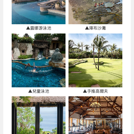
▲露娜游泳池
▲庫布沙灘
▲兒童泳池
▲手推高爾夫