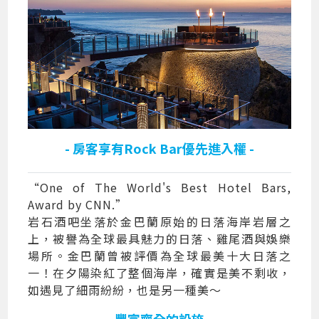
- 房客享有Rock Bar優先進入權 -
“One of The World's Best Hotel Bars,
Award by CNN.”
岩石酒吧坐落於金巴蘭原始的日落海岸岩層之
上，被譽為全球最具魅力的日落、雞尾酒與娛樂
場所。金巴蘭曾被評價為全球最美十大日落之
一！在夕陽染紅了整個海岸，確實是美不剩收，
如遇見了細雨紛紛，也是另一種美～
- 豐富齊全的設施 -