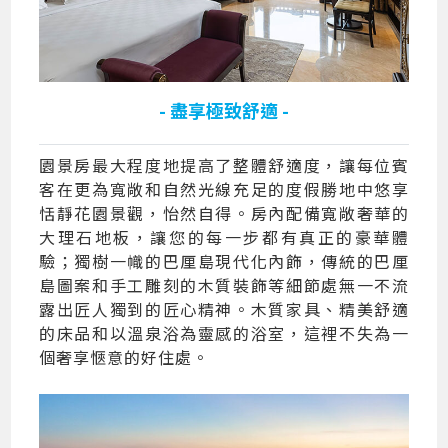
- 盡享極致舒適 -
園景房最大程度地提高了整體舒適度，讓每位賓
客在更為寬敞和自然光線充足的度假勝地中悠享
恬靜花園景觀，怡然自得。房內配備寬敞奢華的
大理石地板，讓您的每一步都有真正的豪華體
驗；獨樹一幟的巴厘島現代化內飾，傳統的巴厘
島圖案和手工雕刻的木質裝飾等細節處無一不流
露出匠人獨到的匠心精神。木質家具、精美舒適
的床品和以溫泉浴為靈感的浴室，這裡不失為一
個奢享愜意的好住處。