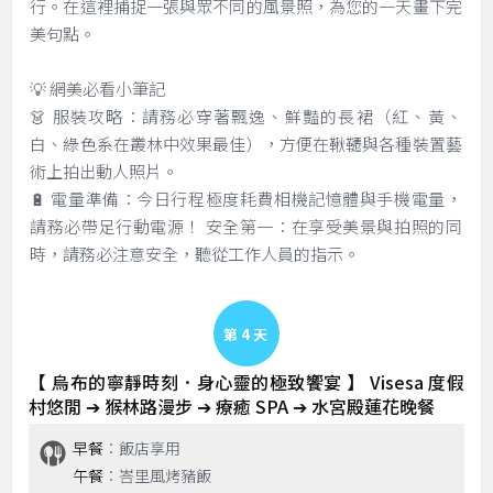
行。在這裡捕捉一張與眾不同的風景照，為您的一天畫下完
美句點。
💡 網美必看小筆記
👗 服裝攻略：請務必穿著飄逸、鮮豔的長裙（紅、黃、
白、綠色系在叢林中效果最佳），方便在鞦韆與各種裝置藝
術上拍出動人照片。
🔋 電量準備：今日行程極度耗費相機記憶體與手機電量，
請務必帶足行動電源！ 安全第一：在享受美景與拍照的同
時，請務必注意安全，聽從工作人員的指示。
Day 4
【 烏布的寧靜時刻．身心靈的極致饗宴 】 Visesa 度假
村悠閒 ➔ 猴林路漫步 ➔ 療癒 SPA ➔ 水宮殿蓮花晚餐
早餐
：飯店享用
午餐
：峇里風烤豬飯