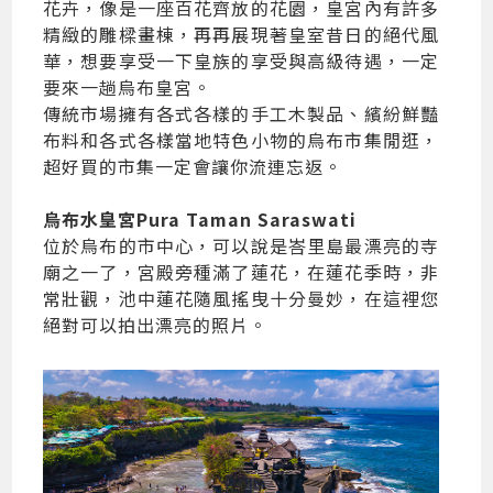
花卉，像是一座百花齊放的花園，皇宮內有許多
精緻的雕樑畫棟，再再展現著皇室昔日的絕代風
華，想要享受一下皇族的享受與高級待遇，一定
要來一趟烏布皇宮。
傳統市場擁有各式各樣的手工木製品、繽紛鮮豔
布料和各式各樣當地特色小物的烏布市集閒逛，
超好買的市集一定會讓你流連忘返。
烏布水皇宮Pura Taman Saraswati
位於烏布的市中心，可以說是峇里島最漂亮的寺
廟之一了，宮殿旁種滿了蓮花，在蓮花季時，非
常壯觀，池中蓮花隨風搖曳十分曼妙，在這裡您
絕對可以拍出漂亮的照片。