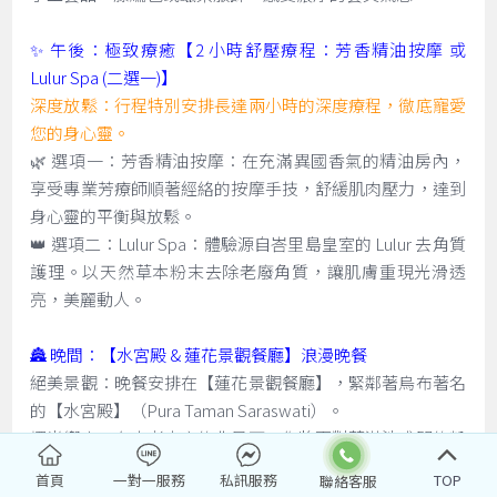
✨ 午後：極致療癒【2 小時舒壓療程：芳香精油按摩 或
Lulur Spa (二選一)】
深度放鬆：行程特別安排長達兩小時的深度療程，徹底寵愛
您的身心靈。
🌿 選項一：芳香精油按摩：在充滿異國香氣的精油房內，
享受專業芳療師順著經絡的按摩手技，舒緩肌肉壓力，達到
身心靈的平衡與放鬆。
👑 選項二：Lulur Spa：體驗源自峇里島皇室的 Lulur 去角質
護理。以天然草本粉末去除老廢角質，讓肌膚重現光滑透
亮，美麗動人。
🏯 晚間：【水宮殿 & 蓮花景觀餐廳】浪漫晚餐
絕美景觀：晚餐安排在【蓮花景觀餐廳】，緊鄰著烏布著名
的【水宮殿】（Pura Taman Saraswati）。
燭光饗宴：在古老寺廟的背景下，您將面對著滿池盛開的粉
紅蓮花，伴隨著峇里島傳統舞蹈（有時需視表演時間而
首頁
一對一服務
私訊服務
TOP
定），享用精緻的晚餐。