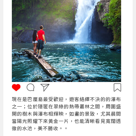
現在是巴厘島最受歡迎，遊客絡繹不決的的瀑布
之一；位於隱匿在翠綠的熱帶叢林之間，周圍盛
開的樹木與瀑布相輝映，如畫的景致，尤其晨間
當陽光照耀下來黃金一片，也能清晰看見寬闊透
徹的水池，美不勝收。。