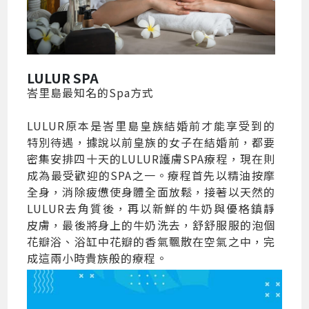
LULUR SPA
峇里島最知名的Spa方式
LULUR原本是峇里島皇族結婚前才能享受到的
特別待遇，據說以前皇族的女子在結婚前，都要
密集安排四十天的LULUR護膚SPA療程，現在則
成為最受歡迎的SPA之一。療程首先以精油按摩
全身，消除疲憊使身體全面放鬆，接著以天然的
LULUR去角質後，再以新鮮的牛奶與優格鎮靜
皮膚，最後將身上的牛奶洗去，舒舒服服的泡個
花瓣浴、浴缸中花瓣的香氣飄散在空氣之中，完
成這兩小時貴族般的療程。