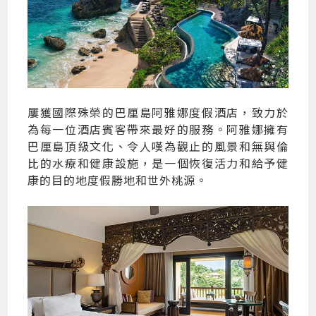
屢獲國際殊榮的巴厘島阿雅娜度假酒店，致力於
為每一位酒店賓客帶來最好的服務。阿雅娜擁有
巴厘島頂級文化、令人嘆為觀止的風景和無與倫
比的水療和健康設施，是一個恢復活力和給予健
康的目的地度假勝地和世外桃源。