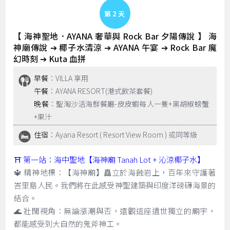
Day 2
【 海神聖地．AYANA 奢華與 Rock Bar 夕陽傳說 】 海
神廟傳說 ➔ 椰子水清涼 ➔ AYANA 午宴 ➔ Rock Bar 魔
幻時刻 ➔ Kuta 血拼
早餐
：VILLA 享用
午餐
：AYANA RESORT(港式飲茶套餐)
晚餐
：聖淘沙活海鮮餐廳-皮皮蝦每人一隻+黑胡椒螃蟹
+果汁
住宿
：Ayana Resort ( Resort View Room ) 或同等級
⛩️ 第一站：海中聖地【海神廟 Tanah Lot + 沁涼椰子水】
🔱 精神地標：【海神廟】矗立於海蝕岩上，百年來守護著
峇里島人民。我們將在此感受神聖建築與印度洋磅礴海景的
結合。
🌊 壯闊視角：無論漲潮與否，遠觀這座遺世獨立的廟宇，
都能感受到大自然的鬼斧神工。