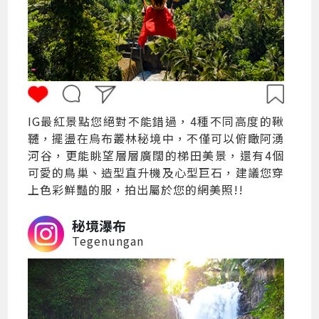
IG最紅景點您絕對不能錯過，4種不同高度的鞦
韆，擺盪在烏布叢林秘境中，不僅可以俯瞰阿湧
河谷，更能眺望層層廣闊的梯田美景，還有4個
可愛的鳥巢、造型直升機及心型巨石，建議您穿
上色彩鮮豔的服，拍出屬於您的網美照!!
秘境瀑布
Tegenungan