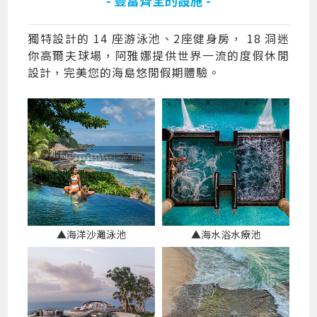
獨特設計的 14 座游泳池、2座健身房， 18 洞迷
你高爾夫球場，阿雅娜提供世界一流的度假休閒
設計，完美您的海島悠閒假期體驗。
▲海洋沙灘泳池
▲海水浴水療池