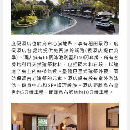
度假酒店位於烏布心臟地帶，享有稻田景緻，度
假酒店各處均提供免費無線網路(視酒店提供為
準)。酒店擁有66間泳池別墅和40間套房，所有客
房均利用天然建築材料，包括硬木和石段，以適
應了島上的熱帶氣候。整體巴里式建築外觀，同
時保留古老建築的元素。酒店設有設有室外游泳
池、健身中心和SPA護理設施。酒店距離烏布皇
宮約5分鐘車程，距離烏布猴林約10分鐘車程。