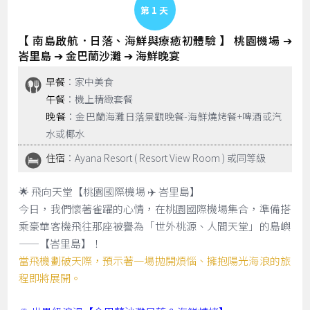
Day 1
【 南島啟航．日落、海鮮與療癒初體驗 】 桃園機場 ➔
峇里島 ➔ 金巴蘭沙灘 ➔ 海鮮晚宴
早餐
：家中美食
午餐
：機上精緻套餐
晚餐
：金巴蘭海灘日落景觀晚餐-海鮮燒烤餐+啤酒或汽
水或椰水
住宿
：Ayana Resort ( Resort View Room ) 或同等級
🌟 飛向天堂【桃園國際機場 ✈️ 峇里島】
今日，我們懷著雀躍的心情，在桃園國際機場集合，準備搭
乘豪華客機飛往那座被譽為「世外桃源、人間天堂」的島嶼
——【峇里島】！
當飛機劃破天際，預示著一場拋開煩惱、擁抱陽光海浪的旅
程即將展開。