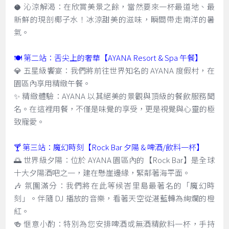
🥥 沁涼解渴：在欣賞美景之餘，當然要來一杯最道地、最
新鮮的現剖椰子水！冰涼甜美的滋味，瞬間帶走南洋的暑
氣。
🍽️ 第二站：舌尖上的奢華【AYANA Resort & Spa 午餐】
💎 五星級饗宴：我們將前往世界知名的 AYANA 度假村，在
園區內享用精緻午餐。
✨ 精緻體驗：AYANA 以其絕美的景觀與頂級的餐飲服務聞
名。在這裡用餐，不僅是味覺的享受，更是視覺與心靈的極
致寵愛。
🍸 第三站：魔幻時刻【Rock Bar 夕陽 & 啤酒/飲料一杯】
🌅 世界級夕陽：位於 AYANA 園區內的【Rock Bar】是全球
十大夕陽酒吧之一，建在懸崖邊緣，緊鄰著海平面。
🎶 氛圍滿分：我們將在此等候峇里島最著名的「魔幻時
刻」。伴隨 DJ 播放的音樂，看著天空從湛藍轉為絢爛的橙
紅。
🍻 愜意小酌：特別為您安排啤酒或無酒精飲料一杯，手持