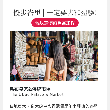
慢步峇里
| 一定要去和體驗!
難以忘懷的豐富旅程
烏布皇宮&傳統市場
The Ubud Palace & Market
佔地廣大，偌大的皇宮裡遺留歷年來種植的各種