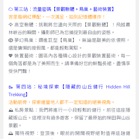
☁️ 第三站：流量密碼【景觀鞦韆 + 鳥巢 + 藝術裝置】
峇里島網紅標配，一次滿足，拍到記憶體爆炸！
🦅 高空鞦韆：挑戰將您盪向天際的【景觀鞦韆】！飛越叢
林峽谷的瞬間，攝影師已為您捕捉到最自由的姿態。
🪺 夢幻鳥巢：鑽進巨型【鳥巢】，無論是甜美的依偎照，
還是慵懶的度假風，都能輕鬆駕馭。
💖 裝置藝術：園區內各種精心設計的景觀裝置藝術，每一
個角落都是為了美照而生。請準備好您的鮮豔長裙，盡情享
受快門聲！
🥾 第四站：秘境探索【隱藏的山丘健行 Hidden Hill
Trekking】
活動筋骨，探索連當地人都不一定知道的絕美視角。
⛰️ 私房景點：我們將進行一小段輕鬆的健行，前往這座隱
藏版山丘。這裡沒有過多遊客，保留了最原始的梯田與山谷
景觀。
🌅 獨特視野：登頂後，眼前的開闊視野絕對值得這趟健