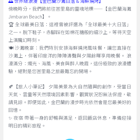
🌅 世界級浪漫【金巴蘭沙灘日落 & 海鮮燒烤】
傍晚時分，我們將前往峇里島的靈魂地標——【金巴蘭海灘
Jimbaran Beach】。
🏆 全球最美日落：這裡曾被評選為「全球最美十大日落」
之一。脫下鞋子，赤腳踩在如棉花糖般的細沙上，等待天空
上演魔幻時刻。
🍽️ 沙灘晚宴：我們特別安排海鮮燒烤風味餐，讓您直接在
沙灘上，伴著印度洋的陣陣濤聲與夕陽餘暉享用晚餐。 浪
漫滿分：燭光、海風、美食與醉人晚霞，這份極致的浪漫體
驗，絕對是您峇里島之旅最難忘的開場。
🍂【旅人小筆記】 夕陽美景為大自然隨興的創作，受當日
天氣、雲量等天然環境因素影響，觀賞狀況恕無法保證，敬
請見諒。即便如此，金巴蘭的漫步時光依然會是您最美好的
回憶。
✨ 夜宿 帶著一身的舒暢與滿足，返回飯店休息，準備迎接
明日的精彩旅程。