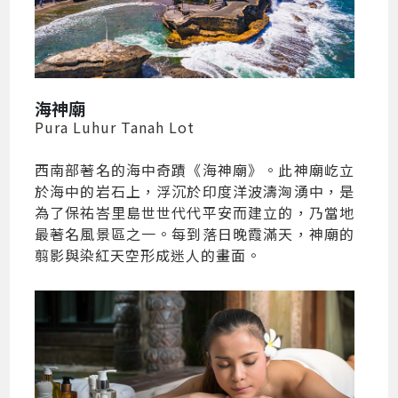
海神廟
Pura Luhur Tanah Lot
西南部著名的海中奇蹟《海神廟》。此神廟屹立
於海中的岩石上，浮沉於印度洋波濤洶湧中，是
為了保祐峇里島世世代代平安而建立的，乃當地
最著名風景區之一。每到落日晚霞滿天，神廟的
翦影與染紅天空形成迷人的畫面。