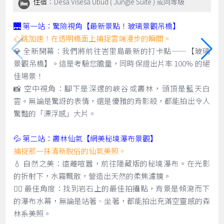
住宿
：Desa Visesa Ubud ( Jungle Suite ) 或同等級
🌉 第一站：驚險視角【最新景點！玻璃景觀吊橋】
心跳加速！在透明橋面上捕捉雲端漫步的瞬間。
💎 全新開幕：我們將前往峇里島最新的打卡點——【玻璃
景觀吊橋】。這是考驗您膽量，同時保證出片率 100% 的絕
佳場景！
📸 空中視角：腳下是深邃的峽谷或叢林，頭頂是藍天白
雲。無論是驚訝的表情，還是優雅的背影殺，都能拍出令人
驚豔的「漂浮感」大片。
💦 第二站：叢林仙氣【網美秘境瀑布景觀】
捕捉那一抹清新脫俗的仙氣美照。
💧 自然之美：遠離喧囂，前往隱藏版的秘境瀑布。在光影
的折射下，水霧飄散，營造出天然的柔焦濾鏡。
🧚‍♀️ 最佳角度：找到岩石上的最佳拍攝點，背景是傾瀉而下
的瀑布水幕，無論是站著、坐著，都能拍出充滿空靈感的森
林系美照。