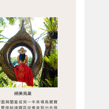
網美鳥巢
裡面與閨蜜或另一半來場鳥寶寶
，整座秘境園區從進來到出去保