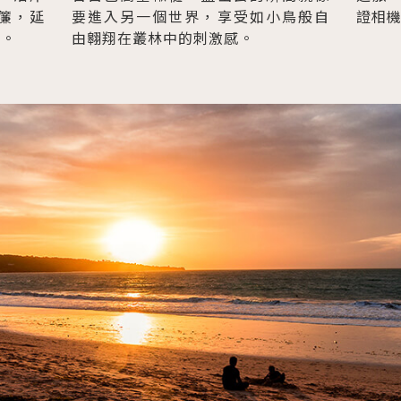
簾，延
要進入另一個世界，享受如小鳥般自
證相
林。
由翱翔在叢林中的刺激感。