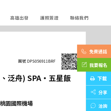
高雄出發
護照簽證
聯絡我們
團號 DPS056911BRF
我要報名
泛舟) SPA‧五星飯
下載
分享
桃園國際機場
洽詢