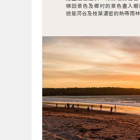
梯田景色及鄉村的景色盡入眼
途是河谷及枝葉濃密的熱帶雨