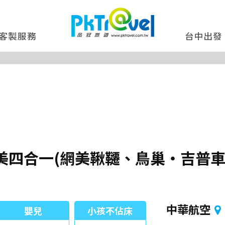
客製服務
台中出發
四合一(網美鞦韆、鳥巢‧吉普車、
中華航空
嬰兒
小孩不佔床