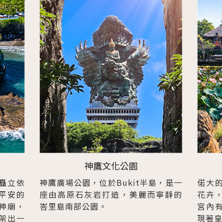
神鷹文化公園
矗立依
神鷹廣場公園，位於Bukit半島，是一
偌大
平安的
座由高原石灰岩打造，美麗而寧靜的
花卉
神廟，
峇里島南部公園。
宮內
架出一
現著