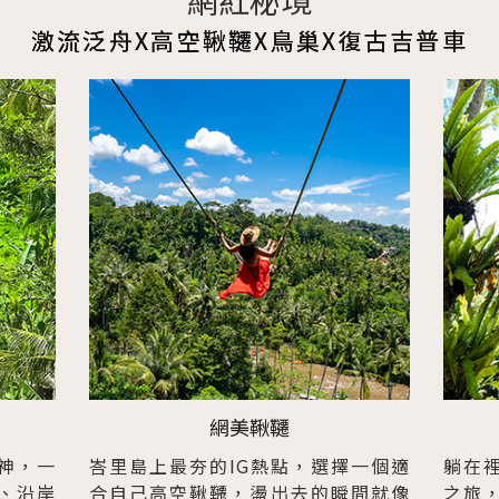
網紅秘境
激流泛舟X高空鞦韆X鳥巢X復古吉普車
網美鞦韆
神，一
峇里島上最夯的IG熱點，選擇一個適
躺在
、沿岸
合自己高空鞦韆，盪出去的瞬間就像
之旅