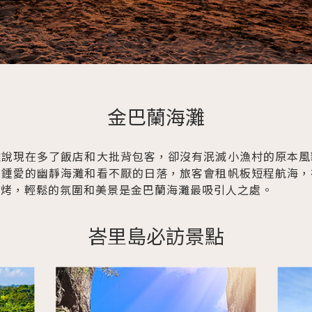
金巴蘭海灘
雖說現在多了飯店和大批背包客，卻沒有泯滅小漁村的原本風
所鍾愛的幽靜海灘和看不厭的日落，旅客會租帆板短程航海，
燒烤，輕鬆的氛圍和美景是金巴蘭海灘最吸引人之處。
峇里島必訪景點