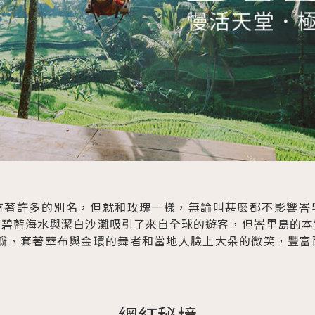
有著許多的別名，但就和玫瑰一樣，無論叫甚麼都不影響峇
、碧藍海水與潔白沙灘吸引了來自全球的遊客，但峇里島的本
花瓣、套著華布與金環的舞者和當地人臉上大朵的微笑，豐富