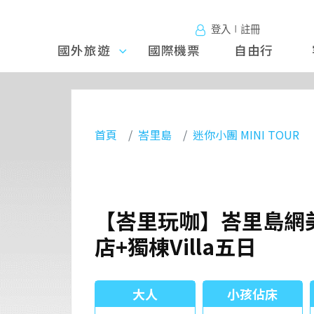
登入∣註冊
國外旅遊
國外旅
國際機票
自由行
遊
首頁
峇里島
迷你小團 MINI TOUR
【峇里玩咖】峇里島網美
店+獨棟Villa五日
大人
小孩佔床