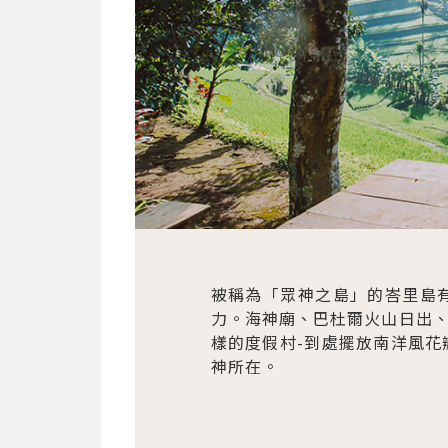
被稱為「眾神之島」的峇里島
力。海神廟、巴杜爾火山日出
樣的度假村-到處擺放南洋風
神所在。