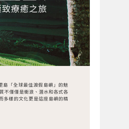
里島「全球最佳渡假島嶼」的魅
質不僅僅是衝浪、潛水和各式各
而多樣的文化更是這座島嶼的精