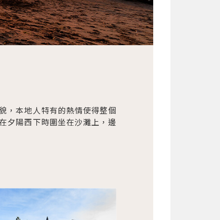
貌，本地人特有的熱情使得整個
在夕陽西下時圍坐在沙灘上，邊