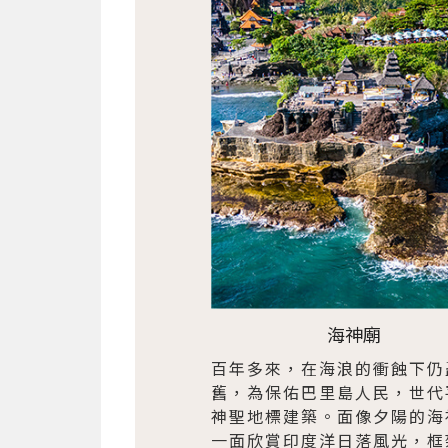
海神廟
百年多來，在海浪的衝蝕下仍
舊，為保佑巴里島人民，世代
神聖地標建築。面像夕陽的海
一面欣賞印度洋日落風光，框