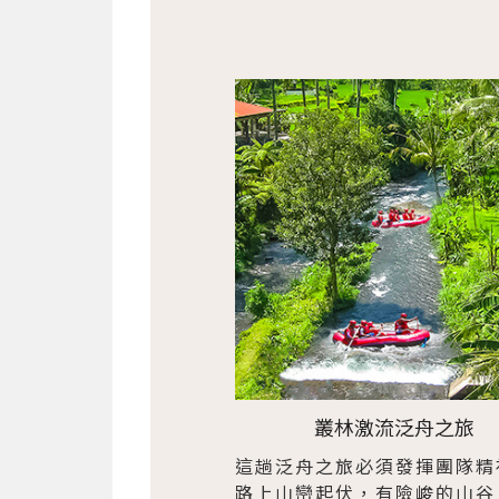
叢林激流泛舟之旅
這趟泛舟之旅必須發揮團隊精
路上山巒起伏，有險峻的山谷