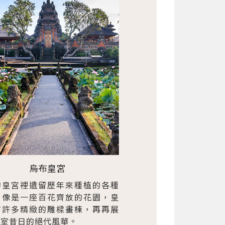
烏布皇宮
的皇宮裡遺留歷年來種植的各種
，像是一座百花齊放的花園，皇
有許多精緻的雕樑畫棟，再再展
皇室昔日的絕代風華。