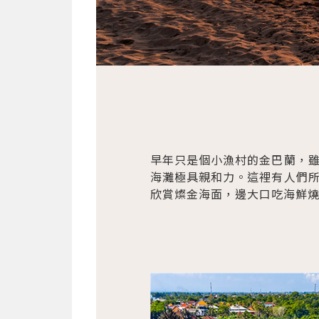
早年只是個小漁村的金巴蘭，
海灘極具親和力。這裡有人們
欣賞燦金海面，邊大口吃海鮮