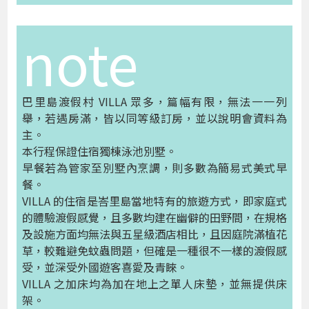
note
巴里島渡假村 VILLA 眾多，篇幅有限，無法一一列
舉，若遇房滿，皆以同等級訂房，並以說明會資料為
主。
本行程保證住宿獨棟泳池別墅。
早餐若為管家至別墅內烹調，則多數為簡易式美式早
餐。
VILLA 的住宿是峇里島當地特有的旅遊方式，即家庭式
的體驗渡假感覺，且多數均建在幽僻的田野間，在規格
及設施方面均無法與五星級酒店相比，且因庭院滿植花
草，較難避免蚊蟲問題，但確是一種很不一樣的渡假感
受，並深受外國遊客喜愛及青睞。
VILLA 之加床均為加在地上之單人床墊，並無提供床
架。