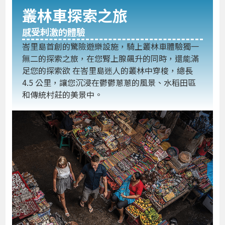
叢林車探索之旅
感受刺激的體驗
峇里島首創的驚險遊樂設施，騎上叢林車體驗獨一
無二的探索之旅，在您腎上腺飆升的同時，還能滿
足您的探索欲 在峇里島迷人的叢林中穿梭，總長
4.5 公里，讓您沉浸在鬱鬱蔥蔥的風景、水稻田區
和傳統村莊的美景中。