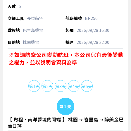
5
長榮航空
BR256
巴里島機場
2026/09/28
16:30
桃園機場
2026/09/28
22:00
※如遇航空公司變動航班，本公司保有最後變動
之權力，並以說明會資料為準
第1天
第2天
第3天
第4天
第5天
Day 1
【 啟程．南洋夢境的開端 】 桃園 ➔ 峇里島 ➔ 醉美金巴
蘭日落