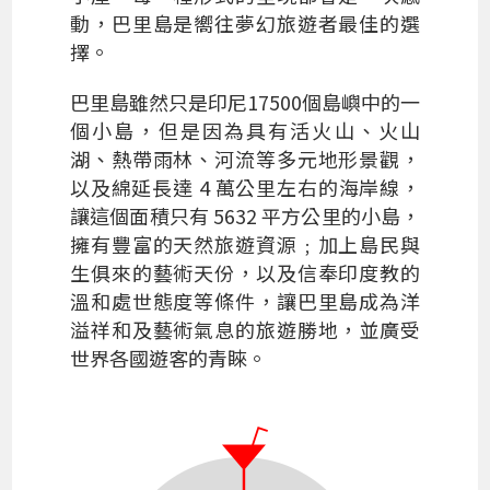
動，巴里島是嚮往夢幻旅遊者最佳的選
擇。
巴里島雖然只是印尼17500個島嶼中的一
個小島，但是因為具有活火山、火山
湖、熱帶雨林、河流等多元地形景觀，
以及綿延長達 4 萬公里左右的海岸線，
讓這個面積只有 5632 平方公里的小島，
擁有豐富的天然旅遊資源﹔加上島民與
生俱來的藝術天份，以及信奉印度教的
溫和處世態度等條件，讓巴里島成為洋
溢祥和及藝術氣息的旅遊勝地，並廣受
世界各國遊客的青睞。