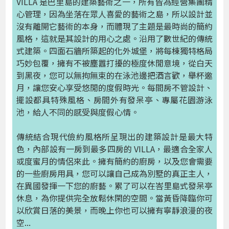
VILLA 是巴里島的建築藝術之一，所有皆為經營集團精
心管理，因為坐落在眾人喜愛的藝術之島，所以設計並
沒有離開它藝術的本身，而體現了主題是最時尚的簡約
風格，這就是其設計的用心之處。沿用了數世紀的傳統
式建築。四面石牆所築起的化外城堡，將每棟獨特格局
巧妙包覆，擁有不被塵囂打擾的極度休閒意境，從白天
到黑夜，您可以無拘無束的在泳池邊把酒言歡，舉杯邀
月，讓您安心享受悠閒的度假時光。每間房不管設計、
擺設都具特殊風格、房間外有發呆亭、專屬花園游泳
池，給人不同的感受與度假心情。
傳統結合現代儉約風格所呈現出的建築設計是最大特
色，內部設有一房到最多四房的 VILLA，最適合全家人
或度蜜月的情侶來此。擁有簡約的廚房，以及您會需要
的一些廚房用具，您可以讓自己成為別墅的真正主人，
在異國發揮一下您的廚藝。累了可以在峇里島式發呆亭
休息，為你提供完全放鬆休閑的空間。當黃昏降臨你可
以欣賞日落的美景，而晚上你也可以擁有寧靜浪漫的夜
空...