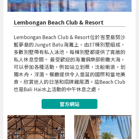
Lembongan Beach Club & Resort
Lembongan Beach Club & Resort位於峇里島努沙
藍夢島的Jungut Batu海灘上，由37棟別墅組成，
多數別墅帶有私人泳池，每棟別墅都提供了寬敞的
私人休息空間。 最受歡迎的海灘俱樂部俯瞰大海，
可以參加各種活動，例如站立划槳，沈船衝浪，划
獨木舟，浮潛。餐廳提供令人垂涎的國際和當地美
食，欣賞迷人的日落和招牌雞尾酒。這Beach Club
也是Bali Hai水上活動的中午休息之處。
官方網站