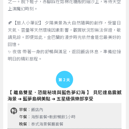
之一。脫下鞋子，赤腳踩在如棉花糖般的細沙上，等待天空
上演魔幻時刻。
🍂【旅人小筆記】 夕陽美景為大自然隨興的創作，受當日
天氣、雲量等天然環境因素影響，觀賞狀況恕無法保證，敬
請見諒。即便如此，金巴蘭的漫步時光依然會是您最美好的
回憶。
✨ 夜宿 帶著一身的舒暢與滿足，返回飯店休息，準備迎接
明日的精彩旅程。
Day 2
【 離島雙星．恐龍秘境與藍色夢幻海 】 貝尼達島震撼
海景 ➔ 藍夢島網美點 ➔ 五星級俱樂部享受
早餐
：飯店內
午餐
：海鮮套餐+軟飲暢飲1小時
晚餐
：泰式海景餐廳套餐