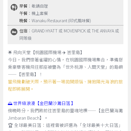
早餐
：敬請自理
午餐
：機上套餐
晚餐
：Wanaku Restaurant (印式風味餐)
住宿
：GRAND HYATT 或 MOVENPICK 或 THE ANVAYA 或
同等級
🌟 飛向天堂【桃園國際機場 ✈️ 峇里島】
今日，我們懷著雀躍的心情，在桃園國際機場集合，準備搭
乘豪華客機飛往那座被譽為「世外桃源、人間天堂」的島嶼
——【峇里島】！
當飛機劃破天際，預示著一場拋開煩惱、擁抱陽光海浪的旅
程即將展開。
🌅 世界級浪漫【金巴蘭沙灘日落 】
傍晚時分，我們將前往峇里島的靈魂地標——【金巴蘭海灘
Jimbaran Beach】。
🏆 全球最美日落：這裡曾被評選為「全球最美十大日落」