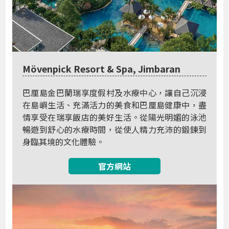
Mövenpick Resort & Spa, Jimbaran
巴厘島金巴蘭瑞享度假村及水療中心，讓自己沉浸
在島嶼生活、充滿活力的美食和巴厘島健康中，盡
情享受在瑞享飯店的美好生活。從陽光明媚的泳池
暢遊到舒心的水療時間，從使人精力充沛的鍛鍊到
身臨其境的文化體驗。
官方網站