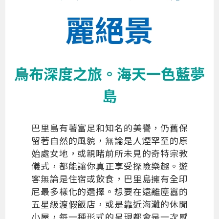
麗絕景
烏布深度之旅。海天一色藍夢
島
巴里島有著富足和知名的美譽，仍舊保
留著自然的風貌，無論是人煙罕至的原
始處女地，或親睹前所未見的奇特宗教
儀式，都能讓你真正享受探險樂趣。遊
客無論是住宿或飲食，巴里島擁有全印
尼最多樣化的選擇。想要在遠離塵囂的
五星級渡假飯店，或是靠近海灘的休閒
小屋，每一種形式的呈現都會是一次感