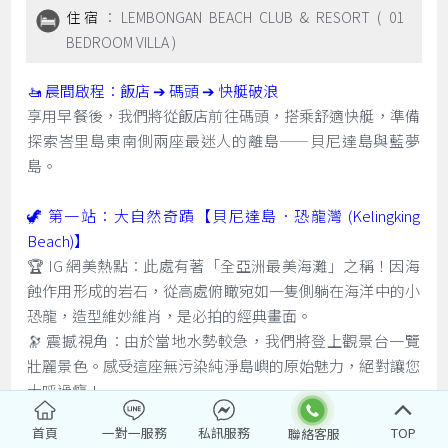
住宿
：LEMBONGAN BEACH CLUB & RESORT ( 01
BEDROOM VILLA )
🚤 晨間啟程：飯店 ➔ 碼頭 ➔ 快艇破浪
享用早餐後，我們將從飯店前往碼頭，搭乘舒適快艇，準備
探索峇里島東南側兩座最迷人的離島——貝尼達島與藍夢
島。
🦖 第一站：大自然奇蹟【貝尼達島．恐龍灣 (Kelingking
Beach)】
🏆 IG 網美熱點：此處有著「全亞洲最美海灘」之稱！因海
蝕作用形成的岩石，從高處俯瞰宛如一隻側躺在海洋中的小
恐龍，造型維妙維肖，是必拍的經典畫面。
🔭 震撼視角：由於當地水勢較急，我們將登上觀景台一覽
壯麗景色。感受這座無污染純淨島嶼的原始魅力，絕對讓您
大呼過癮！
首頁
一對一服務
私訊服務
TOP
🌴 第二站：下午前往【藍夢島 Lembongan Island】