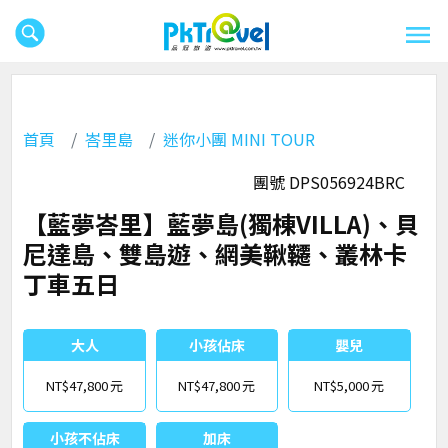
首頁
峇里島
迷你小團 MINI TOUR
團號 DPS056924BRC
【藍夢峇里】藍夢島(獨棟VILLA)、貝
尼達島、雙島遊、網美鞦韆、叢林卡
丁車五日
大人
小孩佔床
嬰兒
NT$47,800
NT$47,800
NT$5,000
小孩不佔床
加床