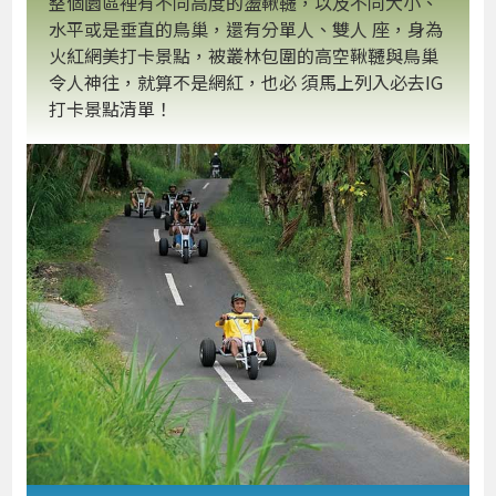
整個園區裡有不同高度的盪鞦韆，以及不同大小、
水平或是垂直的鳥巢，還有分單人、雙人 座，身為
火紅網美打卡景點，被叢林包圍的高空鞦韆與鳥巢
令人神往，就算不是網紅，也必 須馬上列入必去IG
打卡景點清單！