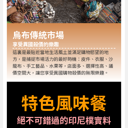
烏布傳統市場
享受異國殺價的樂趣
這裏是最貼近當地生活風土並滿足購物慾望的地
方，是捕捉市場活力的最好時機：皮件、衣服、沙
龍布、手工藝品、水果等，店面多、選擇性高、議
價空間大，讓您享受異國購物殺價的無限樂趣。
特色風味餐
絕不可錯過的印尼樸實料