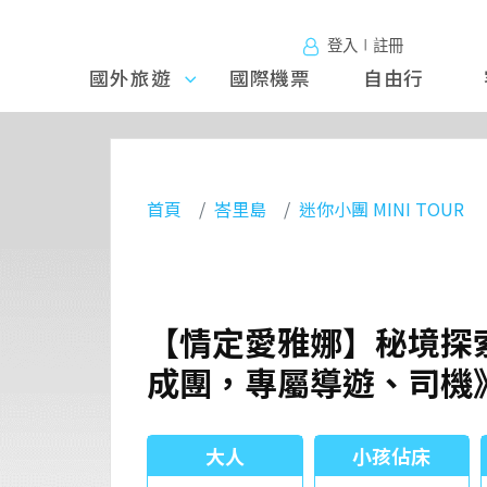
登入∣註冊
國外旅遊
國外旅
國際機票
自由行
遊
首頁
峇里島
迷你小團 MINI TOUR
【情定愛雅娜】秘境探索、
成團，專屬導遊、司機
大人
小孩佔床