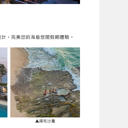
閒設計，完美您的海島悠閒假期體驗。
▲庫布沙灘