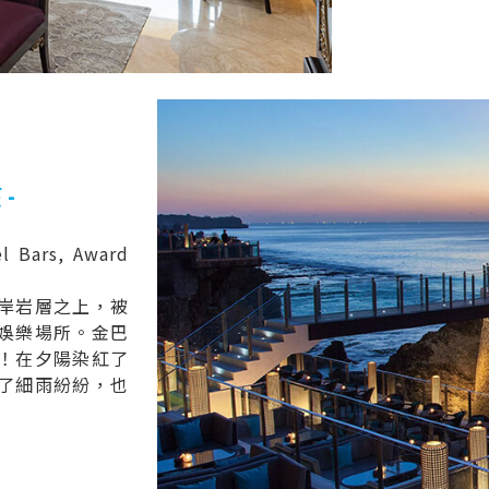
-
l Bars, Award
岸岩層之上，被
娛樂場所。金巴
！在夕陽染紅了
了細雨紛紛，也