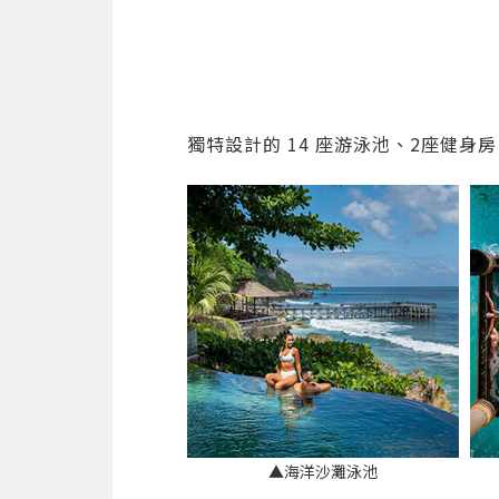
獨特設計的 14 座游泳池、2座健
▲海洋沙灘泳池