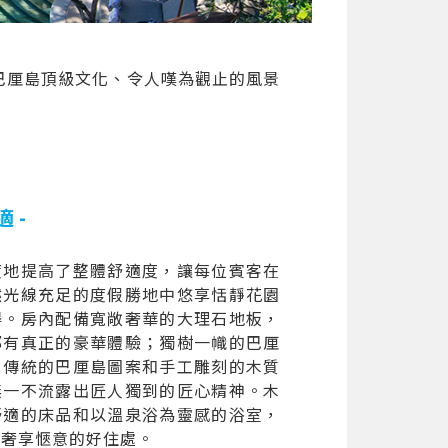
巴厘島頂級文化、令人嘆為觀止的風景
 -
度地提高了整體舒適度，讓每位賓客在
然光線充足的度假勝地中悠享恬靜花園
得。房內配備寬敞奢華的大理石地板，
都有真正的豪華體驗；獨樹一幟的巴厘
，傳統的巴厘島圖案和手工雕刻的木質
無一不流露出匠人獨到的匠心精神。木
舒適的床品和以溫泉浴為靈感的浴室，
個奢享愜意的好住處。