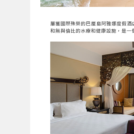
屢獲國際殊榮的巴厘島阿雅娜度假酒
和無與倫比的水療和健康設施，是一