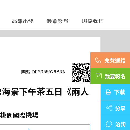
高雄出發
護照簽證
聯絡我們
團號 DPS056929BRA
我要報名
AR海景下午茶五日《兩人
下載
分享
桃園國際機場
洽詢