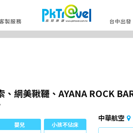
客製服務
台中出發
網美鞦韆、AYANA ROCK B
》
中華航空
嬰兒
小孩不佔床