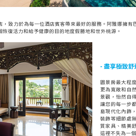
店，致力於為每一位酒店賓客帶來最好的服務。阿雅娜擁有
個恢復活力和給予健康的目的地度假勝地和世外桃源。
- 盡享極致舒適
園景房最大程
更為寬敞和自
景觀，怡然自
讓您的每一步
島現代化內飾
裝飾等細節處
質家具、精美
這裡不失為一