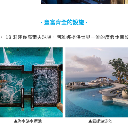
- 豐富齊全的設施 -
身房， 18 洞迷你高爾夫球場，阿雅娜提供世界一流的度假休
▲海水浴水療池
▲露娜游泳池