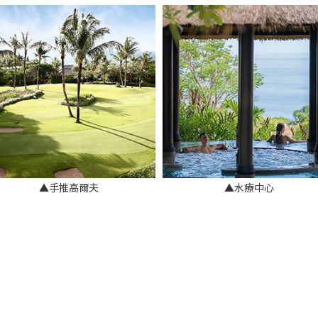
▲手推高爾夫
▲水療中心