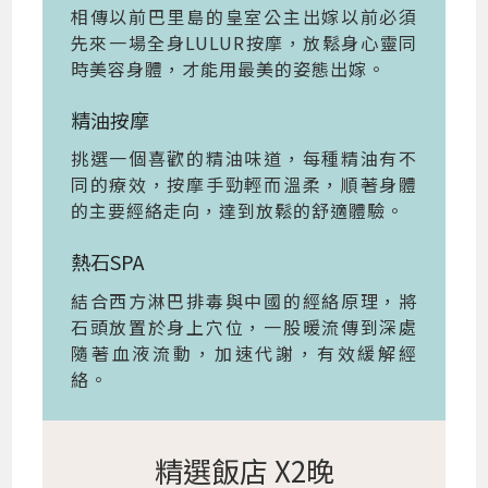
相傳以前巴里島的皇室公主出嫁以前必須
先來一場全身LULUR按摩，放鬆身心靈同
時美容身體，才能用最美的姿態出嫁。
精油按摩
挑選一個喜歡的精油味道，每種精油有不
同的療效，按摩手勁輕而溫柔，順著身體
的主要經絡走向，達到放鬆的舒適體驗。
熱石SPA
結合西方淋巴排毒與中國的經絡原理，將
石頭放置於身上穴位，一股暖流傳到深處
隨著血液流動，加速代謝，有效緩解經
絡。
精選飯店 X2晚