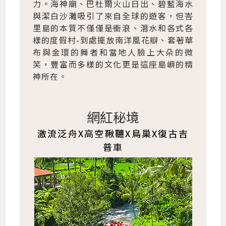
力。海神廟、巴杜爾火山日出、碧藍海水
與潔白沙灘吸引了來自全球的遊客，但峇
里島的本質不僅僅是衝浪、潛水和各式各
樣的度假村-到處擺放南洋風花瓣、套著華
布與金環的舞者和當地人臉上大朵的微
笑，豐富而多樣的文化更是這座島嶼的精
神所在。
網紅秘境
激流泛舟X高空鞦韆X鳥巢X復古吉
普車