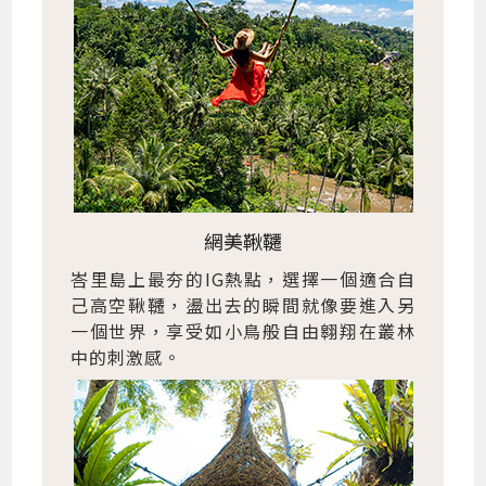
網美鞦韆
峇里島上最夯的IG熱點，選擇一個適合自
己高空鞦韆，盪出去的瞬間就像要進入另
一個世界，享受如小鳥般自由翱翔在叢林
中的刺激感。