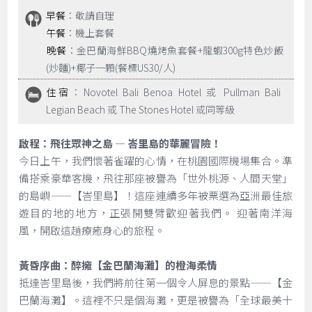
早餐
：敬請自理
午餐
：機上套餐
晚餐
：金巴蘭海鮮BBQ燒烤魚套餐+龍蝦300g特色炒飯
(炒麵)+椰子一顆(餐標US30/人)
住宿
：Novotel Bali Benoa Hotel 或 Pullman Bali
Legian Beach 或 The Stones Hotel 或同等級
啟程：飛往眾神之島 — 峇里島的華麗冒險！
今日上午，我們懷著雀躍的心情，在桃園國際機場集合。準
備搭乘豪華客機，飛往那座被譽為「世外桃源、人間天堂」
的島嶼——【峇里島】！這座連續多年被票選為亞洲最佳旅
遊目的地的地方，正張開雙臂歡迎著我們。 迎著南洋海
風，開啟這趟療癒身心的旅程。
黃昏序曲：醉擁【金巴蘭海灘】的橙海柔情
抵達峇里島後，我們將前往第一個令人屏息的景點——【金
巴蘭海灘】。這裡不只是個海灘，更是被譽為「全球最美十