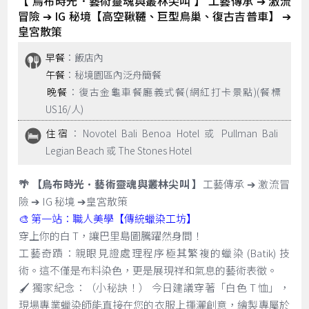
【 烏布時光．藝術靈魂與叢林尖叫 】 工藝傳承 ➔ 激流
冒險 ➔ IG 秘境【高空鞦韆、巨型鳥巢、復古吉普車】 ➔
皇宮散策
早餐
：飯店內
午餐
：秘境園區內泛舟簡餐
晚餐
：復古金龜車餐廳義式餐(網紅打卡景點)(餐標
US16/人)
住宿
：Novotel Bali Benoa Hotel 或 Pullman Bali
Legian Beach 或 The Stones Hotel
🌴 【烏布時光．藝術靈魂與叢林尖叫 】
工藝傳承 ➔ 激流冒
險 ➔ IG 秘境 ➔皇宮散策
🎨 第一站：職人美學【傳統蠟染工坊】
穿上你的白 T，讓巴里島圖騰躍然身間！
工藝奇蹟：親眼見證處理程序極其繁複的蠟染 (Batik) 技
術。這不僅是布料染色，更是展現祥和氣息的藝術表徵。
🖌️ 獨家紀念：（小秘訣！） 今日建議穿著「白色 T 恤」，
現場專業蠟染師能直接在您的衣服上揮灑創意，繪製專屬於