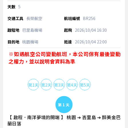
5
長榮航空
BR256
巴里島機場
2026/10/04
16:30
桃園機場
2026/10/04
22:00
※如遇航空公司變動航班，本公司保有最後變動
之權力，並以說明會資料為準
第1天
第2天
第3天
第4天
第5天
Day 1
【 啟程．南洋夢境的開端 】 桃園 ➔ 峇里島 ➔ 醉美金巴
蘭日落