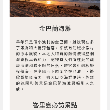
金巴蘭海灘
早年只是個小漁村的金巴蘭，雖說現在多
了飯店和大批背包客，卻沒有泯滅小漁村
的原本風貌，本地人特有的熱情使得整個
海灘極具親和力。這裡有人們所鍾愛的幽
靜海灘和看不厭的日落，旅客會租帆板短
程航海，在夕陽西下時圍坐在沙灘上，邊
欣賞燦金海面，邊大口吃海鮮燒烤，輕鬆
的氛圍和美景是金巴蘭海灘最吸引人之
處。
峇里島必訪景點