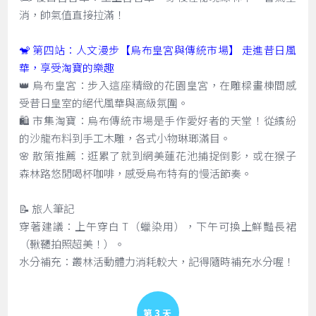
消，帥氣值直接拉滿！
🐒 第四站：人文漫步【烏布皇宮與傳統市場】 走進昔日風
華，享受淘寶的樂趣
👑 烏布皇宮：步入這座精緻的花園皇宮，在雕樑畫棟間感
受昔日皇室的絕代風華與高級氛圍。
🛍️ 市集淘寶：烏布傳統市場是手作愛好者的天堂！從繽紛
的沙龍布料到手工木雕，各式小物琳瑯滿目。
🌸 散策推薦：逛累了就到網美蓮花池捕捉倒影，或在猴子
森林路悠閒喝杯咖啡，感受烏布特有的慢活節奏。
📝 旅人筆記
穿著建議：上午穿白 T（蠟染用），下午可換上鮮豔長裙
（鞦韆拍照超美！）。
水分補充：叢林活動體力消耗較大，記得隨時補充水分喔！
Day 3