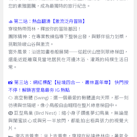
您的素雅圖騰，成為最獨特的旅行紀念。
🚣 第二站：熱血翻湧【激流泛舟冒險】
穿梭熱帶雨林，釋放你的冒險基因！
團隊精神：在專業教練指導下整裝出發，與夥伴協力划槳，
挑戰險峻山谷與激流。
窗外風景：沿途如畫卷般展開——從起伏山巒到翠綠梯田，
還能近距離窺見當地居民在河邊沐浴、灌溉的純樸生活日
常。
📸 第三站：網紅標配【秘境四合一．叢林嘉年華】 快門按
不停！解鎖峇里島最夯 IG 熱點
☁️ 高空鞦韆 (Swing)：選一個最愛的鞦韆盪向天際，那一刻
彷彿與世隔絕，像小鳥般自由翱翔在整片綠意梯田中。
🪺 巨型鳥巢 (Bird Nest)：縮小身子鑽進夢幻鳥巢，無論是
與閨蜜談心或與另一半放閃，都能拍出極具張力的視覺大
片。
🏎️ 復古吉普車：坐上吉普車，穿梭在秘境綠林中，暑氣全