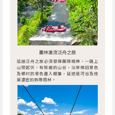
叢林激流泛舟之旅
這趟泛舟之旅必須發揮團隊精神，一路上
山巒起伏，有險峻的山谷、沿岸梯田景色
及鄉村的景色盡入眼簾，延途是河谷及枝
葉濃密的熱帶雨林。