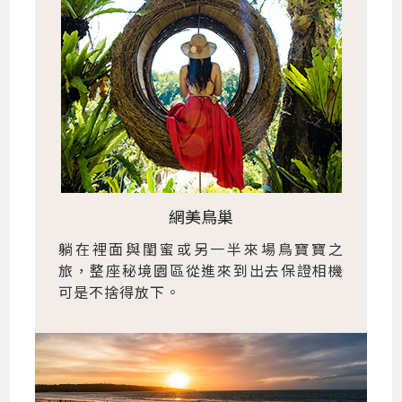
網美鳥巢
躺在裡面與閨蜜或另一半來場鳥寶寶之
旅，整座秘境園區從進來到出去保證相機
可是不捨得放下。