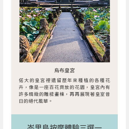
烏布皇宮
偌大的皇宮裡遺留歷年來種植的各種花
卉，像是一座百花齊放的花園，皇宮內有
許多精緻的雕樑畫棟，再再展現著皇室昔
日的絕代風華。
峇里島按摩體驗三選一