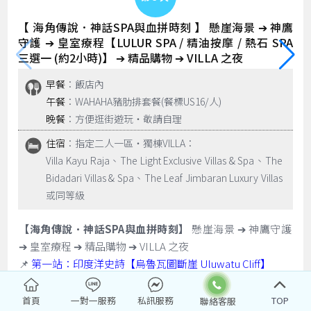
【 海角傳說．神話SPA與血拼時刻 】 懸崖海景 ➔ 神鷹
守護 ➔ 皇室療程【LULUR SPA / 精油按摩 / 熱石 SPA
三選一 (約2小時)】 ➔ 精品購物 ➔ VILLA 之夜
早餐
：飯店內
午餐
：WAHAHA豬肋排套餐(餐標US16/人)
晚餐
：方便逛街遊玩‧敬請自理
住宿
：指定二人一區‧獨棟VILLA：
Villa Kayu Raja、The Light Exclusive Villas & Spa、The
Bidadari Villas & Spa、The Leaf Jimbaran Luxury Villas
或同等級
【海角傳說．神話SPA與血拼時刻】
懸崖海景 ➔ 神鷹守護
➔ 皇室療程 ➔ 精品購物 ➔ VILLA 之夜
📌
第一站：印度洋史詩【烏魯瓦圖斷崖 Uluwatu Cliff】
📍 絕佳視角：站在斷崖之巔，俯瞰浩瀚無邊的印度洋。斷
崖上是觀海的絕佳位置，典型的峇里島精緻建築與朝向大海
首頁
一對一服務
私訊服務
TOP