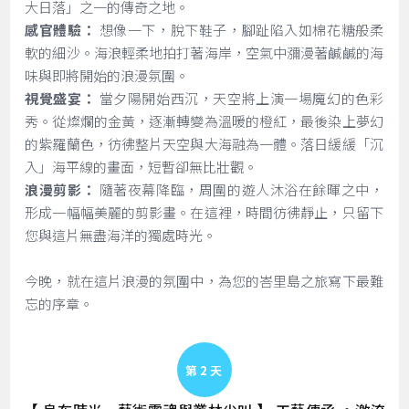
大日落」之一的傳奇之地。
感官體驗：
想像一下，脫下鞋子，腳趾陷入如棉花糖般柔
軟的細沙。海浪輕柔地拍打著海岸，空氣中瀰漫著鹹鹹的海
味與即將開始的浪漫氛圍。
視覺盛宴：
當夕陽開始西沉，天空將上演一場魔幻的色彩
秀。從燦爛的金黃，逐漸轉變為溫暖的橙紅，最後染上夢幻
的紫羅蘭色，彷彿整片天空與大海融為一體。落日緩緩「沉
入」海平線的畫面，短暫卻無比壯觀。
浪漫剪影：
隨著夜幕降臨，周圍的遊人沐浴在餘暉之中，
形成一幅幅美麗的剪影畫。在這裡，時間彷彿靜止，只留下
您與這片無盡海洋的獨處時光。
今晚，就在這片浪漫的氛圍中，為您的峇里島之旅寫下最難
忘的序章。
Day 2