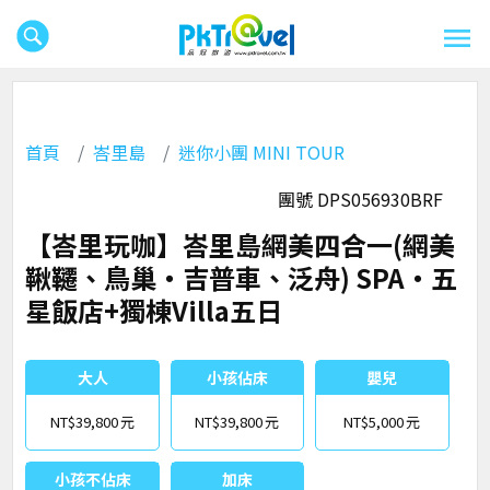
首頁
峇里島
迷你小團 MINI TOUR
團號 DPS056930BRF
【峇里玩咖】峇里島網美四合一(網美
鞦韆、鳥巢‧吉普車、泛舟) SPA‧五
星飯店+獨棟Villa五日
大人
小孩佔床
嬰兒
NT$39,800
NT$39,800
NT$5,000
小孩不佔床
加床