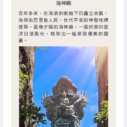
海神廟
百年多來，在海浪的衝蝕下仍矗立依舊，
為保佑巴里島人民，世代平安的神聖地標
建築。面像夕陽的海神廟，一面欣賞印度
洋日落風光，框架出一幅景致優美的圖
畫。