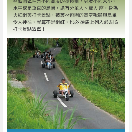
整個園區裡有不同高度的盪鞦韆，以及不同大小、
水平或是垂直的鳥巢，還有分單人、雙人 座，身為
火紅網美打卡景點，被叢林包圍的高空鞦韆與鳥巢
令人神往，就算不是網紅，也必 須馬上列入必去IG
打卡景點清單！