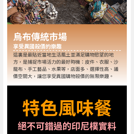
烏布傳統市場
享受異國殺價的樂趣
這裏是最貼近當地生活風土並滿足購物慾望的地
方，是捕捉市場活力的最好時機：皮件、衣服、沙
龍布、手工藝品、水果等，店面多、選擇性高、議
價空間大，讓您享受異國購物殺價的無限樂趣。
特色風味餐
絕不可錯過的印尼樸實料