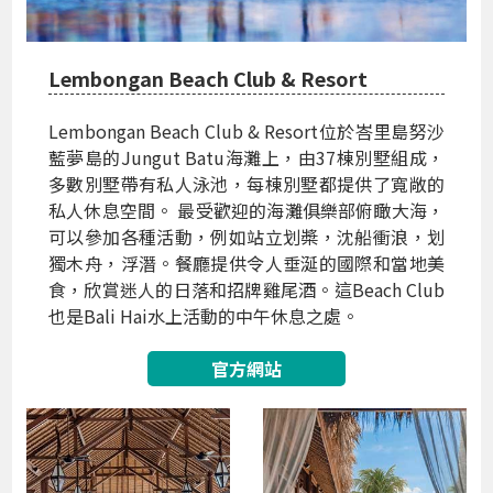
Lembongan Beach Club & Resort
Lembongan Beach Club & Resort位於峇里島努沙
藍夢島的Jungut Batu海灘上，由37棟別墅組成，
多數別墅帶有私人泳池，每棟別墅都提供了寬敞的
私人休息空間。 最受歡迎的海灘俱樂部俯瞰大海，
可以參加各種活動，例如站立划槳，沈船衝浪，划
獨木舟，浮潛。餐廳提供令人垂涎的國際和當地美
食，欣賞迷人的日落和招牌雞尾酒。這Beach Club
也是Bali Hai水上活動的中午休息之處。
官方網站