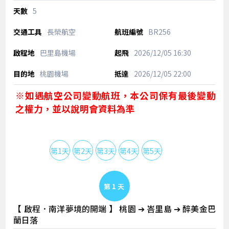
5
長榮航空
BR256
巴里島機場
2026/12/05
16:30
桃園機場
2026/12/05
22:00
※如遇航空公司變動航班，本公司保有最後變動
之權力，並以說明會資料為準
第1天
第2天
第3天
第4天
第5天
Day 1
【 啟程．南洋夢境的開端 】 桃園 ➔ 峇里島 ➔ 醉美金巴
蘭日落