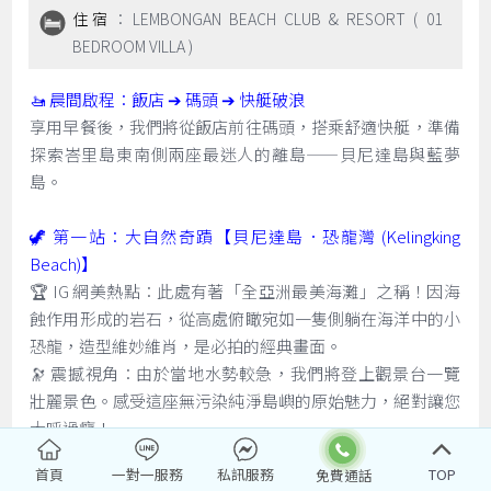
住宿
：LEMBONGAN BEACH CLUB & RESORT ( 01
BEDROOM VILLA )
🚤 晨間啟程：飯店 ➔ 碼頭 ➔ 快艇破浪
享用早餐後，我們將從飯店前往碼頭，搭乘舒適快艇，準備
探索峇里島東南側兩座最迷人的離島——貝尼達島與藍夢
島。
🦖 第一站：大自然奇蹟【貝尼達島．恐龍灣 (Kelingking
Beach)】
🏆 IG 網美熱點：此處有著「全亞洲最美海灘」之稱！因海
蝕作用形成的岩石，從高處俯瞰宛如一隻側躺在海洋中的小
恐龍，造型維妙維肖，是必拍的經典畫面。
🔭 震撼視角：由於當地水勢較急，我們將登上觀景台一覽
壯麗景色。感受這座無污染純淨島嶼的原始魅力，絕對讓您
大呼過癮！
首頁
一對一服務
私訊服務
TOP
🌴 第二站：下午前往【藍夢島 Lembongan Island】