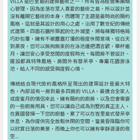
VILLA 是巴里島的建築藝術之一，所有皆為經營集團精
心管理，因為坐落在眾人喜愛的藝術之島，所以設計並
沒有離開它藝術的本身，而體現了主題是最時尚的簡約
風格，這就是其設計的用心之處。沿用了數世紀的傳統
式建築。四面石牆所築起的化外城堡，將每棟獨特格局
巧妙包覆，擁有不被塵囂打擾的極度休閒意境，從白天
到黑夜，您可以無拘無束的在泳池邊把酒言歡，舉杯邀
月，讓您安心享受悠閒的度假時光。每間房不管設計、
擺設都具特殊風格、房間外有發呆亭、專屬花園游泳
池，給人不同的感受與度假心情。
傳統結合現代儉約風格所呈現出的建築設計是最大特
色，內部設有一房到最多四房的 VILLA，最適合全家人
或度蜜月的情侶來此。擁有簡約的廚房，以及您會需要
的一些廚房用具，您可以讓自己成為別墅的真正主人，
在異國發揮一下您的廚藝。累了可以在峇里島式發呆亭
休息，為你提供完全放鬆休閑的空間。當黃昏降臨你可
以欣賞日落的美景，而晚上你也可以擁有寧靜浪漫的夜
空...