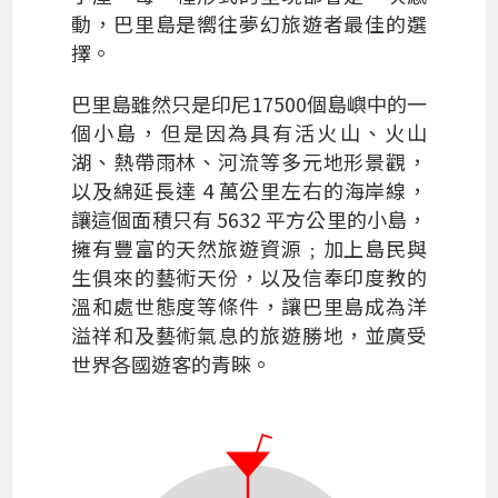
動，巴里島是嚮往夢幻旅遊者最佳的選
擇。
巴里島雖然只是印尼17500個島嶼中的一
個小島，但是因為具有活火山、火山
湖、熱帶雨林、河流等多元地形景觀，
以及綿延長達 4 萬公里左右的海岸線，
讓這個面積只有 5632 平方公里的小島，
擁有豐富的天然旅遊資源﹔加上島民與
生俱來的藝術天份，以及信奉印度教的
溫和處世態度等條件，讓巴里島成為洋
溢祥和及藝術氣息的旅遊勝地，並廣受
世界各國遊客的青睞。