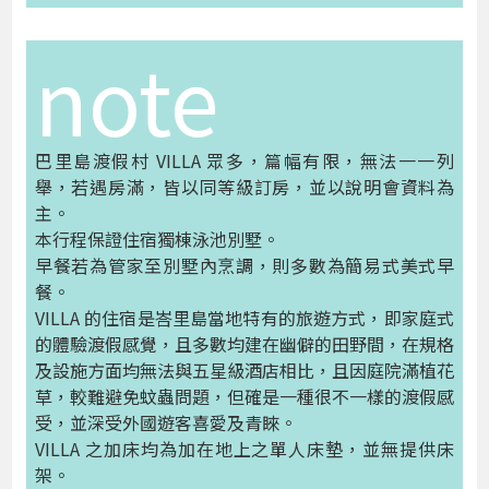
note
巴里島渡假村 VILLA 眾多，篇幅有限，無法一一列
舉，若遇房滿，皆以同等級訂房，並以說明會資料為
主。
本行程保證住宿獨棟泳池別墅。
早餐若為管家至別墅內烹調，則多數為簡易式美式早
餐。
VILLA 的住宿是峇里島當地特有的旅遊方式，即家庭式
的體驗渡假感覺，且多數均建在幽僻的田野間，在規格
及設施方面均無法與五星級酒店相比，且因庭院滿植花
草，較難避免蚊蟲問題，但確是一種很不一樣的渡假感
受，並深受外國遊客喜愛及青睞。
VILLA 之加床均為加在地上之單人床墊，並無提供床
架。