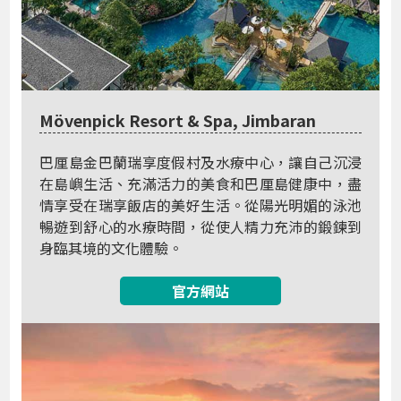
Mövenpick Resort & Spa, Jimbaran
巴厘島金巴蘭瑞享度假村及水療中心，讓自己沉浸
在島嶼生活、充滿活力的美食和巴厘島健康中，盡
情享受在瑞享飯店的美好生活。從陽光明媚的泳池
暢遊到舒心的水療時間，從使人精力充沛的鍛鍊到
身臨其境的文化體驗。
官方網站