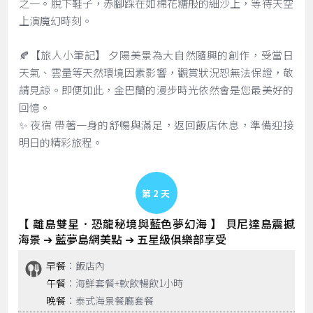
之一。脫下鞋子，赤腳踩在如棉花糖般的細沙上，等待天空
上演魔幻時刻。
🍂【旅人小筆記】 夕陽美景為大自然隨興的創作，受當日
天氣、雲量等天然環境因素影響，觀賞狀況恕無法保證，敬
請見諒。即便如此，金巴蘭的漫步時光依然會是您最美好的
回憶。
✨ 夜宿 帶著一身的舒暢與滿足，返回飯店休息，準備迎接
明日的精彩旅程。
Day 2
【 離島雙星．恐龍秘境與藍色夢幻海 】 貝尼達島震撼
海景 ➔ 藍夢島網美點 ➔ 五星級俱樂部享受
早餐
：飯店內
午餐
：海鮮套餐+軟飲暢飲1小時
晚餐
：泰式海景餐廳套餐