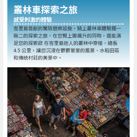
叢林車探索之旅
感受刺激的體驗
峇里島首創的驚險遊樂設施，騎上叢林車體驗獨一
無二的探索之旅，在您腎上腺飆升的同時，還能滿
足您的探索欲 在峇里島迷人的叢林中穿梭，總長
4.5 公里，讓您沉浸在鬱鬱蔥蔥的風景、水稻田區
和傳統村莊的美景中。