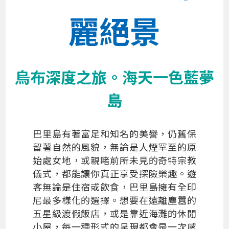
麗絕景
烏布深度之旅。海天一色藍夢
島
巴里島有著富足和知名的美譽，仍舊保
留著自然的風貌，無論是人煙罕至的原
始處女地，或親睹前所未見的奇特宗教
儀式，都能讓你真正享受探險樂趣。遊
客無論是住宿或飲食，巴里島擁有全印
尼最多樣化的選擇。想要在遠離塵囂的
五星級渡假飯店，或是靠近海灘的休閒
小屋，每一種形式的呈現都會是一次感