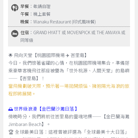
早餐
：敬請自理
午餐
：機上套餐
晚餐
：Wanaku Restaurant (印式風味餐)
住宿
：GRAND HYATT 或 MOVENPICK 或 THE ANVAYA 或
同等級
🌟 飛向天堂【桃園國際機場 ✈️ 峇里島】
今日，我們懷著雀躍的心情，在桃園國際機場集合，準備搭
乘豪華客機飛往那座被譽為「世外桃源、人間天堂」的島嶼
——【峇里島】！
當飛機劃破天際，預示著一場拋開煩惱、擁抱陽光海浪的旅
程即將展開。
🌅 世界級浪漫【金巴蘭沙灘日落 】
傍晚時分，我們將前往峇里島的靈魂地標——【金巴蘭海灘
Jimbaran Beach】。
🏆 全球最美日落：這裡曾被評選為「全球最美十大日落」