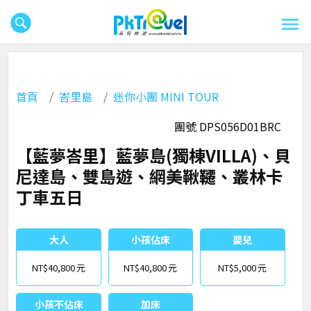
首頁
峇里島
迷你小團 MINI TOUR
團號 DPS056D01BRC
【藍夢峇里】藍夢島(獨棟VILLA)、貝
尼達島、雙島遊、網美鞦韆、叢林卡
丁車五日
大人
小孩佔床
嬰兒
NT$40,800
NT$40,800
NT$5,000
小孩不佔床
加床