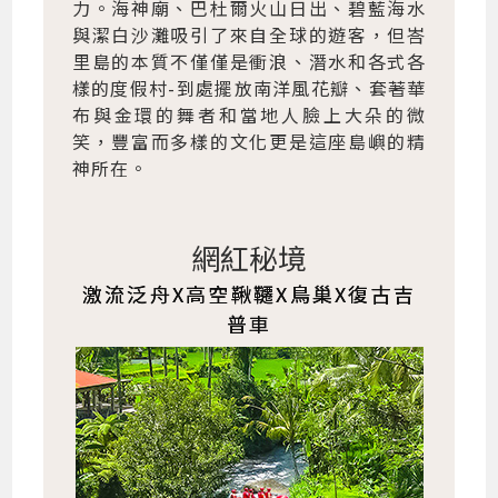
力。海神廟、巴杜爾火山日出、碧藍海水
與潔白沙灘吸引了來自全球的遊客，但峇
里島的本質不僅僅是衝浪、潛水和各式各
樣的度假村-到處擺放南洋風花瓣、套著華
布與金環的舞者和當地人臉上大朵的微
笑，豐富而多樣的文化更是這座島嶼的精
神所在。
網紅秘境
激流泛舟X高空鞦韆X鳥巢X復古吉
普車