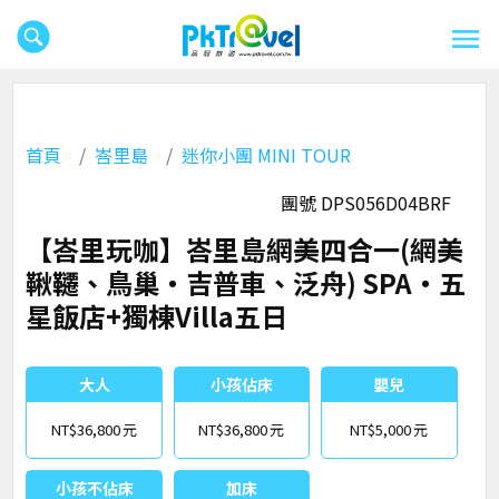
首頁
峇里島
迷你小團 MINI TOUR
團號 DPS056D04BRF
【峇里玩咖】峇里島網美四合一(網美
鞦韆、鳥巢‧吉普車、泛舟) SPA‧五
星飯店+獨棟Villa五日
大人
小孩佔床
嬰兒
NT$36,800
NT$36,800
NT$5,000
小孩不佔床
加床