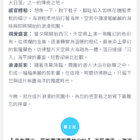
大日落」之一的傳奇之地。
感官體驗：
想像一下，脫下鞋子，腳趾陷入如棉花糖般柔
軟的細沙。海浪輕柔地拍打著海岸，空氣中瀰漫著鹹鹹的海
味與即將開始的浪漫氛圍。
視覺盛宴：
當夕陽開始西沉，天空將上演一場魔幻的色彩
秀。從燦爛的金黃，逐漸轉變為溫暖的橙紅，最後染上夢幻
的紫羅蘭色，彷彿整片天空與大海融為一體。落日緩緩「沉
入」海平線的畫面，短暫卻無比壯觀。
浪漫剪影：
隨著夜幕降臨，周圍的遊人沐浴在餘暉之中，
形成一幅幅美麗的剪影畫。在這裡，時間彷彿靜止，只留下
您與這片無盡海洋的獨處時光。
今晚，就在這片浪漫的氛圍中，為您的峇里島之旅寫下最難
忘的序章。
Day 2