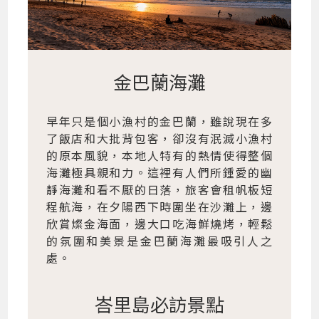
金巴蘭海灘
早年只是個小漁村的金巴蘭，雖說現在多
了飯店和大批背包客，卻沒有泯滅小漁村
的原本風貌，本地人特有的熱情使得整個
海灘極具親和力。這裡有人們所鍾愛的幽
靜海灘和看不厭的日落，旅客會租帆板短
程航海，在夕陽西下時圍坐在沙灘上，邊
欣賞燦金海面，邊大口吃海鮮燒烤，輕鬆
的氛圍和美景是金巴蘭海灘最吸引人之
處。
峇里島必訪景點