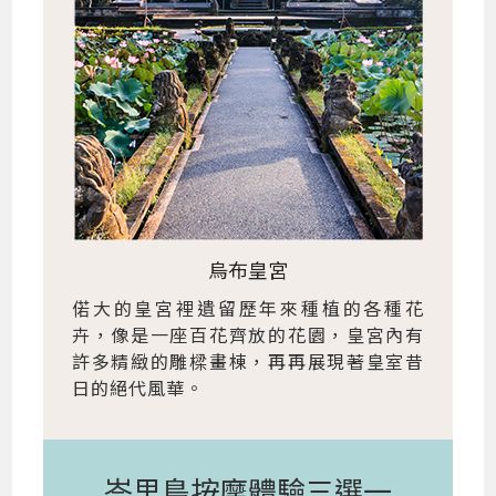
烏布皇宮
偌大的皇宮裡遺留歷年來種植的各種花
卉，像是一座百花齊放的花園，皇宮內有
許多精緻的雕樑畫棟，再再展現著皇室昔
日的絕代風華。
峇里島按摩體驗三選一