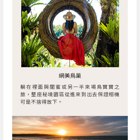
網美鳥巢
躺在裡面與閨蜜或另一半來場鳥寶寶之
旅，整座秘境園區從進來到出去保證相機
可是不捨得放下。