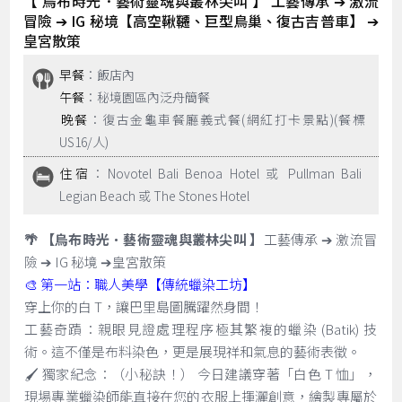
【 烏布時光．藝術靈魂與叢林尖叫 】 工藝傳承 ➔ 激流
冒險 ➔ IG 秘境【高空鞦韆、巨型鳥巢、復古吉普車】 ➔
皇宮散策
早餐
：飯店內
午餐
：秘境園區內泛舟簡餐
晚餐
：復古金龜車餐廳義式餐(網紅打卡景點)(餐標
US16/人)
住宿
：Novotel Bali Benoa Hotel 或 Pullman Bali
Legian Beach 或 The Stones Hotel
🌴 【烏布時光．藝術靈魂與叢林尖叫 】
工藝傳承 ➔ 激流冒
險 ➔ IG 秘境 ➔皇宮散策
🎨 第一站：職人美學【傳統蠟染工坊】
穿上你的白 T，讓巴里島圖騰躍然身間！
工藝奇蹟：親眼見證處理程序極其繁複的蠟染 (Batik) 技
術。這不僅是布料染色，更是展現祥和氣息的藝術表徵。
🖌️ 獨家紀念：（小秘訣！） 今日建議穿著「白色 T 恤」，
現場專業蠟染師能直接在您的衣服上揮灑創意，繪製專屬於