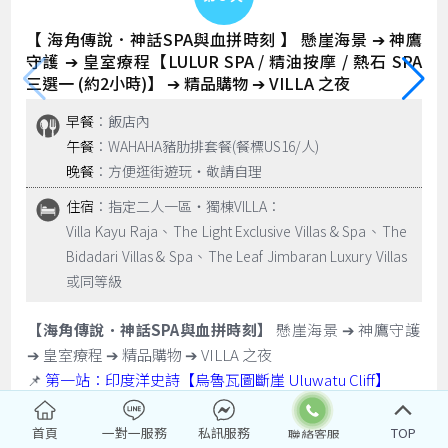
【 海角傳說．神話SPA與血拼時刻 】 懸崖海景 ➔ 神鷹
守護 ➔ 皇室療程【LULUR SPA / 精油按摩 / 熱石 SPA
三選一 (約2小時)】 ➔ 精品購物 ➔ VILLA 之夜
早餐
：飯店內
午餐
：WAHAHA豬肋排套餐(餐標US16/人)
晚餐
：方便逛街遊玩‧敬請自理
住宿
：指定二人一區‧獨棟VILLA：
Villa Kayu Raja、The Light Exclusive Villas & Spa、The
Bidadari Villas & Spa、The Leaf Jimbaran Luxury Villas
或同等級
【海角傳說．神話SPA與血拼時刻】
懸崖海景 ➔ 神鷹守護
➔ 皇室療程 ➔ 精品購物 ➔ VILLA 之夜
📌
第一站：印度洋史詩【烏魯瓦圖斷崖 Uluwatu Cliff】
📍 絕佳視角：站在斷崖之巔，俯瞰浩瀚無邊的印度洋。斷
崖上是觀海的絕佳位置，典型的峇里島精緻建築與朝向大海
首頁
一對一服務
私訊服務
TOP