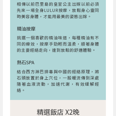
相傳以前巴里島的皇室公主出嫁以前必須
先來一場全身LULUR按摩，放鬆身心靈同
時美容身體，才能用最美的姿態出嫁。
精油按摩
挑選一個喜歡的精油味道，每種精油有不
同的療效，按摩手勁輕而溫柔，順著身體
的主要經絡走向，達到放鬆的舒適體驗。
熱石SPA
結合西方淋巴排毒與中國的經絡原理，將
石頭放置於身上穴位，一股暖流傳到深處
隨著血液流動，加速代謝，有效緩解經
絡。
精選飯店 X2晚