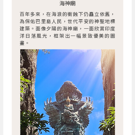
海神廟
百年多來，在海浪的衝蝕下仍矗立依舊，
為保佑巴里島人民，世代平安的神聖地標
建築。面像夕陽的海神廟，一面欣賞印度
洋日落風光，框架出一幅景致優美的圖
畫。