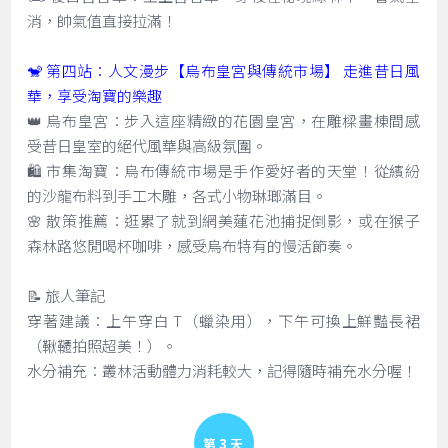
消，帥氣值直接拉滿！
🐒 第四站：人文漫步【烏布皇宮與傳統市場】 走進昔日風
華，享受淘寶的樂趣
👑 烏布皇宮：步入這座精緻的花園皇宮，在雕樑畫棟間感
受昔日皇室的絕代風華與高級氛圍。
🛍️ 市集淘寶：烏布傳統市場是手作愛好者的天堂！從繽紛
的沙龍布料到手工木雕，各式小物琳瑯滿目。
🌸 散策推薦：逛累了就到網美蓮花池捕捉倒影，或在猴子
森林路悠閒喝杯咖啡，感受烏布特有的慢活節奏。
📝 旅人筆記
穿著建議：上午穿白 T（蠟染用），下午可換上鮮豔長裙
（鞦韆拍照超美！）。
水分補充：叢林活動體力消耗較大，記得隨時補充水分喔！
Day 3