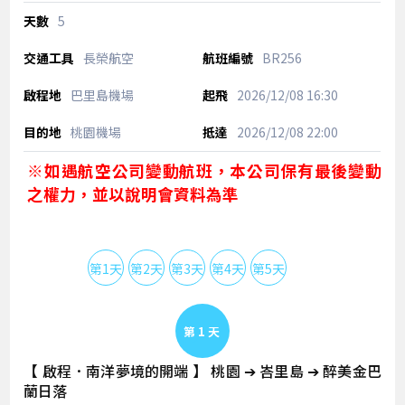
5
長榮航空
BR256
巴里島機場
2026/12/08
16:30
桃園機場
2026/12/08
22:00
※如遇航空公司變動航班，本公司保有最後變動
之權力，並以說明會資料為準
第1天
第2天
第3天
第4天
第5天
Day 1
【 啟程．南洋夢境的開端 】 桃園 ➔ 峇里島 ➔ 醉美金巴
蘭日落