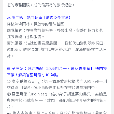
您的素雅圖騰，成為最獨特的旅行紀念。
🚣 第二站：熱血翻湧【激流泛舟冒險】
穿梭熱帶雨林，釋放你的冒險基因！
團隊精神：在專業教練指導下整裝出發，與夥伴協力划槳，
挑戰險峻山谷與激流。
窗外風景：沿途如畫卷般展開——從起伏山巒到翠綠梯田，
還能近距離窺見當地居民在河邊沐浴、灌溉的純樸生活日
常。
📸 第三站：網紅標配【秘境四合一．叢林嘉年華】 快門按
不停！解鎖峇里島最夯 IG 熱點
☁️ 高空鞦韆 (Swing)：選一個最愛的鞦韆盪向天際，那一刻
彷彿與世隔絕，像小鳥般自由翱翔在整片綠意梯田中。
🪺 巨型鳥巢 (Bird Nest)：縮小身子鑽進夢幻鳥巢，無論是
與閨蜜談心或與另一半放閃，都能拍出極具張力的視覺大
片。
🏎️ 復古吉普車：坐上吉普車，穿梭在秘境綠林中，暑氣全