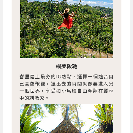
網美鞦韆
峇里島上最夯的IG熱點，選擇一個適合自
己高空鞦韆，盪出去的瞬間就像要進入另
一個世界，享受如小鳥般自由翱翔在叢林
中的刺激感。