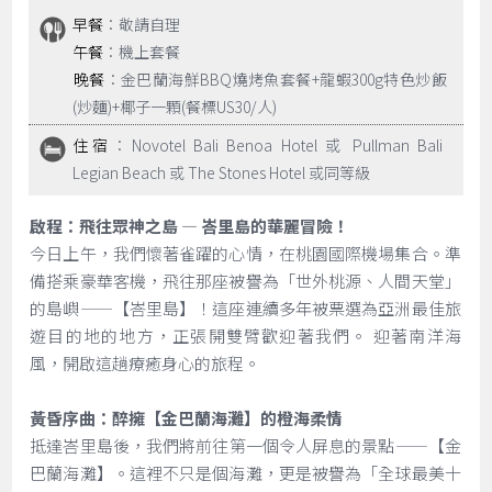
早餐
：敬請自理
午餐
：機上套餐
晚餐
：金巴蘭海鮮BBQ燒烤魚套餐+龍蝦300g特色炒飯
(炒麵)+椰子一顆(餐標US30/人)
住宿
：Novotel Bali Benoa Hotel 或 Pullman Bali
Legian Beach 或 The Stones Hotel 或同等級
啟程：飛往眾神之島 — 峇里島的華麗冒險！
今日上午，我們懷著雀躍的心情，在桃園國際機場集合。準
備搭乘豪華客機，飛往那座被譽為「世外桃源、人間天堂」
的島嶼——【峇里島】！這座連續多年被票選為亞洲最佳旅
遊目的地的地方，正張開雙臂歡迎著我們。 迎著南洋海
風，開啟這趟療癒身心的旅程。
黃昏序曲：醉擁【金巴蘭海灘】的橙海柔情
抵達峇里島後，我們將前往第一個令人屏息的景點——【金
巴蘭海灘】。這裡不只是個海灘，更是被譽為「全球最美十