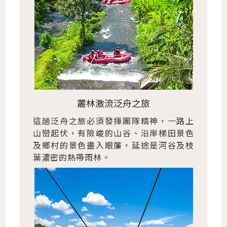
叢林激流泛舟之旅
這趟泛舟之旅必須發揮團隊精神，一路上
山巒起伏，有險峻的山谷、沿岸梯田景色
及鄉村的景色盡入眼簾，延途是河谷及枝
葉濃密的熱帶雨林。