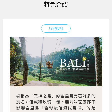
特色介紹
行程說明
被稱為「眾神之島」的峇里島有著許多的
別名，但就和玫瑰一樣，無論叫甚麼都不
影響峇里島「全球最佳渡假島嶼」的魅