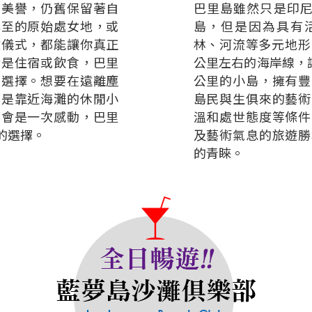
的美譽，仍舊保留著自
巴里島雖然只是印尼
罕至的原始處女地，或
島，但是因為具有
教儀式，都能讓你真正
林、河流等多元地形
論是住宿或飲食，巴里
公里左右的海岸線，讓
的選擇。想要在遠離塵
公里的小島，擁有豐
或是靠近海灘的休閒小
島民與生俱來的藝術
都會是一次感動，巴里
溫和處世態度等條件
的選擇。
及藝術氣息的旅遊勝
的青睞。