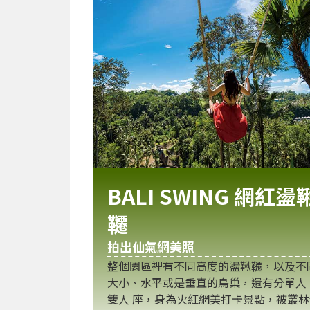
BALI SWING 網紅盪
韆
拍出仙氣網美照
整個園區裡有不同高度的盪鞦韆，以及不
大小、水平或是垂直的鳥巢，還有分單人
雙人 座，身為火紅網美打卡景點，被叢