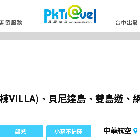
客製服務
台中出發
棟VILLA)、貝尼達島、雙島遊
中華航空
嬰兒
小孩不佔床