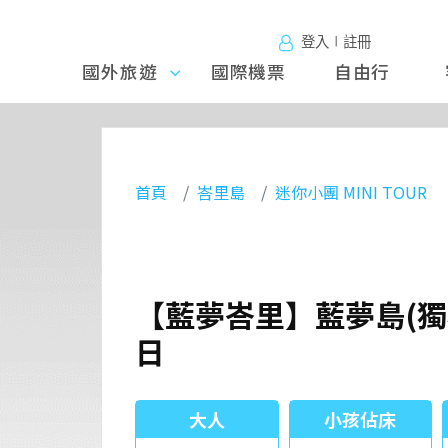
登入∣註冊
國外旅遊
國外旅
國際機票
自由行
遊
首頁
峇里島
迷你小團 MINI TOUR
【藍夢峇里】藍夢島(獨
日
大人
小孩佔床