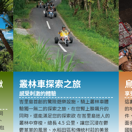
鞦
叢林車探索之旅
感受刺激的體驗
享
峇里島首創的驚險遊樂設施，騎上叢林車體
這
驗獨一無二的探索之旅，在您腎上腺飆升的
的
同
同時，還能滿足您的探索欲 在峇里島迷人的
件
、
叢林中穿梭，總長 4.5 公里，讓您沉浸在鬱
面
林包
鬱蔥蔥的風景、水稻田區和傳統村莊的美景
國