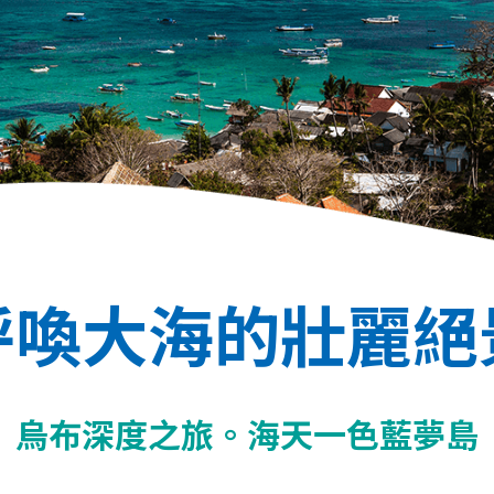
呼喚大海的壯麗絕
烏布深度之旅。海天一色藍夢島