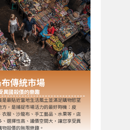
烏布傳統市場
受異國殺價的樂趣
裏是最貼近當地生活風土並滿足購物慾望
地方，是捕捉市場活力的最好時機：皮
、衣服、沙龍布、手工藝品、水果等，店
多、選擇性高、議價空間大，讓您享受異
購物殺價的無限樂趣。