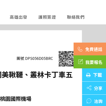
高雄出發
護照簽證
聯絡我們
團號 DPS056D05BRC
我要報名
、網美鞦韆、叢林卡丁車五
下載
分享
桃園國際機場
洽詢