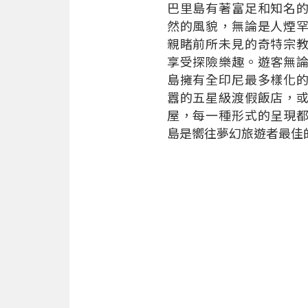
巴里島有著富足和知名
然的風貌，無論是人煙
親睹前所未見的奇特宗
享受探險樂趣。遊客無
島擁有全印尼最多樣化
囂的五星級渡假飯店，
屋，每一種形式的呈現
島是嚮往夢幻旅遊者最佳