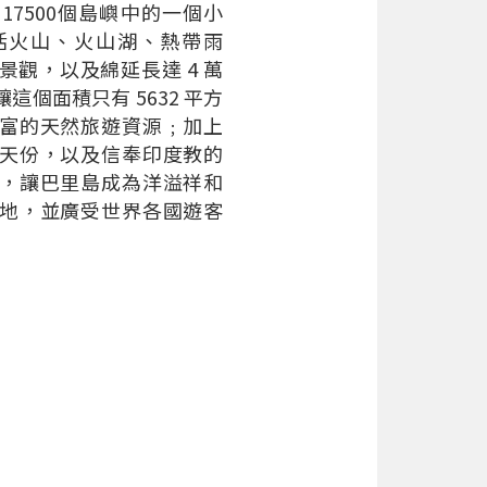
17500個島嶼中的一個小
活火山、火山湖、熱帶雨
景觀，以及綿延長達 4 萬
這個面積只有 5632 平方
富的天然旅遊資源﹔加上
天份，以及信奉印度教的
，讓巴里島成為洋溢祥和
地，並廣受世界各國遊客