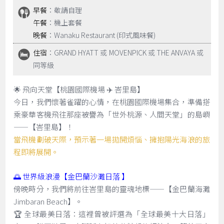
早餐
：敬請自理
午餐
：機上套餐
晚餐
：Wanaku Restaurant (印式風味餐)
住宿
：GRAND HYATT 或 MOVENPICK 或 THE ANVAYA 或
同等級
🌟 飛向天堂【桃園國際機場 ✈️ 峇里島】
今日，我們懷著雀躍的心情，在桃園國際機場集合，準備搭
乘豪華客機飛往那座被譽為「世外桃源、人間天堂」的島嶼
——【峇里島】！
當飛機劃破天際，預示著一場拋開煩惱、擁抱陽光海浪的旅
程即將展開。
🌅 世界級浪漫【金巴蘭沙灘日落 】
傍晚時分，我們將前往峇里島的靈魂地標——【金巴蘭海灘
Jimbaran Beach】。
🏆 全球最美日落：這裡曾被評選為「全球最美十大日落」