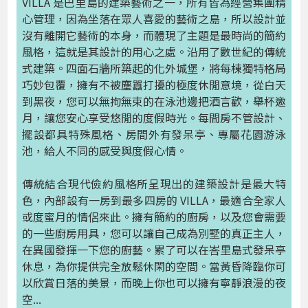
VILLA 是巴里島的建築藝術之一，所有皆為經營集團精
心管理，因為坐落在眾人喜愛的藝術之島，所以設計並
沒有離開它藝術的本身，而體現了主題是最時尚的簡約
風格，這就是其設計的用心之處。沿用了數世紀的傳統
式建築。四面石牆所築起的化外城堡，將每棟獨特格局
巧妙包覆，擁有不被塵囂打擾的極度休閒意境，從白天
到黑夜，您可以無拘無束的在泳池邊把酒言歡，舉杯邀
月，讓您安心享受悠閒的度假時光。每間房不管設計、
擺設都具特殊風格、房間外有發呆亭、專屬花園游泳
池，給人不同的感受與度假心情。
傳統結合現代儉約風格所呈現出的建築設計是最大特
色，內部設有一房到最多四房的 VILLA，最適合全家人
或度蜜月的情侶來此。擁有簡約的廚房，以及您會需要
的一些廚房用具，您可以讓自己成為別墅的真正主人，
在異國發揮一下您的廚藝。累了可以在峇里島式發呆亭
休息，為你提供完全放鬆休閑的空間。當黃昏降臨你可
以欣賞日落的美景，而晚上你也可以擁有寧靜浪漫的夜
空...