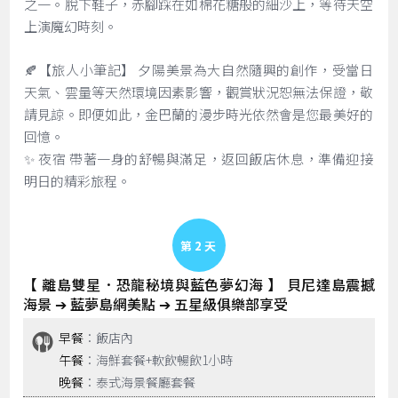
之一。脫下鞋子，赤腳踩在如棉花糖般的細沙上，等待天空
上演魔幻時刻。
🍂【旅人小筆記】 夕陽美景為大自然隨興的創作，受當日
天氣、雲量等天然環境因素影響，觀賞狀況恕無法保證，敬
請見諒。即便如此，金巴蘭的漫步時光依然會是您最美好的
回憶。
✨ 夜宿 帶著一身的舒暢與滿足，返回飯店休息，準備迎接
明日的精彩旅程。
Day 2
【 離島雙星．恐龍秘境與藍色夢幻海 】 貝尼達島震撼
海景 ➔ 藍夢島網美點 ➔ 五星級俱樂部享受
早餐
：飯店內
午餐
：海鮮套餐+軟飲暢飲1小時
晚餐
：泰式海景餐廳套餐