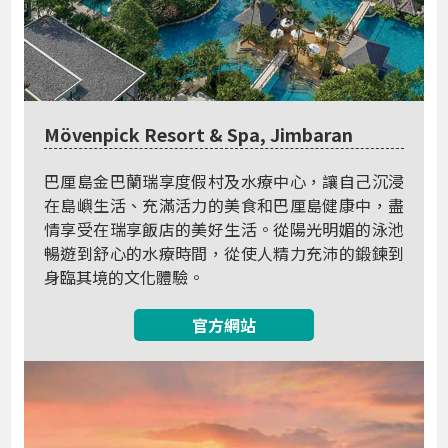
Mövenpick Resort & Spa, Jimbaran
巴厘島金巴蘭瑞享度假村及水療中心，讓自己沉浸
在島嶼生活、充滿活力的美食和巴厘島健康中，盡
情享受在瑞享飯店的美好生活。從陽光明媚的泳池
暢遊到舒心的水療時間，從使人精力充沛的鍛鍊到
身臨其境的文化體驗。
官方網站