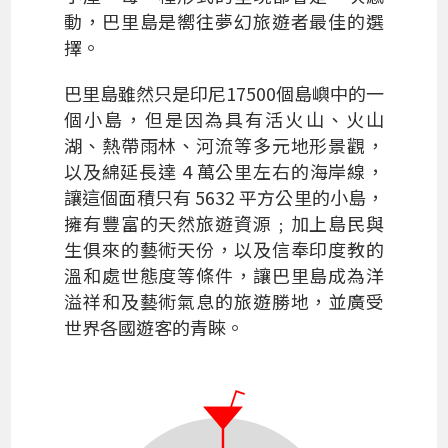
動，巴里島是嚮往夢幻旅遊者最佳的選
擇。
巴里島雖然只是印尼17500個島嶼中的一
個小島，但是因為具有活火山、火山
湖、熱帶雨林、河流等多元地形景觀，
以及綿延長達 4 萬公里左右的海岸線，
讓這個面積只有 5632 平方公里的小島，
擁有豐富的天然旅遊資源﹔加上島民與
生俱來的藝術天份，以及信奉印度教的
溫和處世態度等條件，讓巴里島成為洋
溢祥和及藝術氣息的旅遊勝地，並廣受
世界各國遊客的青睞。