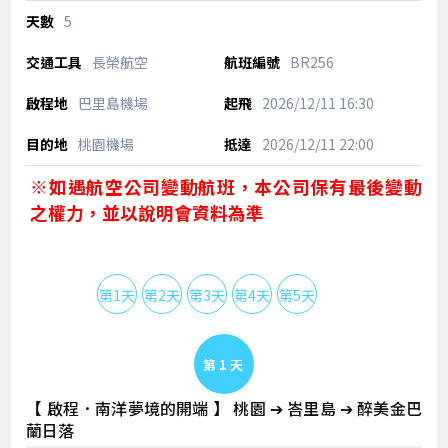
5
長榮航空
BR256
巴里島機場
2026/12/11
16:30
桃園機場
2026/12/11
22:00
※如遇航空公司變動航班，本公司保有最後變動
之權力，並以說明會資料為準
第1天
第2天
第3天
第4天
第5天
Day 1
【 啟程．南洋夢境的開端 】 桃園 ➔ 峇里島 ➔ 醉美金巴
蘭日落