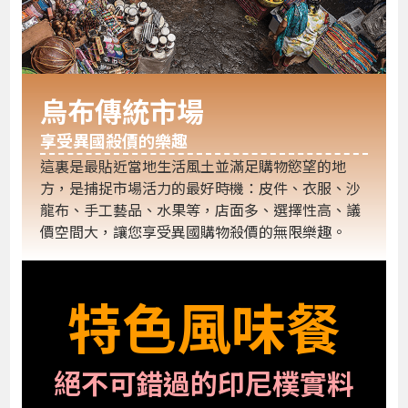
烏布傳統市場
享受異國殺價的樂趣
這裏是最貼近當地生活風土並滿足購物慾望的地
方，是捕捉市場活力的最好時機：皮件、衣服、沙
龍布、手工藝品、水果等，店面多、選擇性高、議
價空間大，讓您享受異國購物殺價的無限樂趣。
特色風味餐
絕不可錯過的印尼樸實料