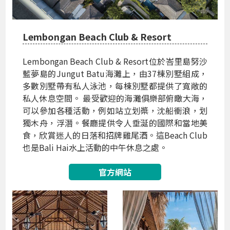
Lembongan Beach Club & Resort
Lembongan Beach Club & Resort位於峇里島努沙
藍夢島的Jungut Batu海灘上，由37棟別墅組成，
多數別墅帶有私人泳池，每棟別墅都提供了寬敞的
私人休息空間。 最受歡迎的海灘俱樂部俯瞰大海，
可以參加各種活動，例如站立划槳，沈船衝浪，划
獨木舟，浮潛。餐廳提供令人垂涎的國際和當地美
食，欣賞迷人的日落和招牌雞尾酒。這Beach Club
也是Bali Hai水上活動的中午休息之處。
官方網站