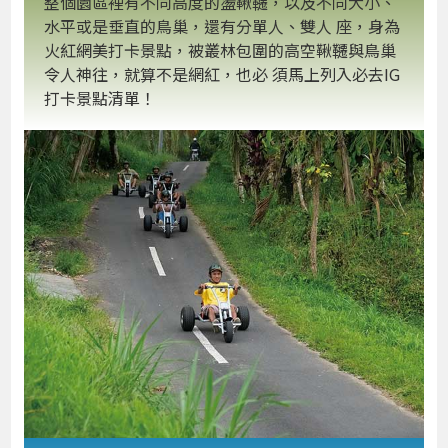
整個園區裡有不同高度的盪鞦韆，以及不同大小、
水平或是垂直的鳥巢，還有分單人、雙人 座，身為
火紅網美打卡景點，被叢林包圍的高空鞦韆與鳥巢
令人神往，就算不是網紅，也必 須馬上列入必去IG
打卡景點清單！