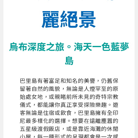
麗絕景
烏布深度之旅。海天一色藍夢
島
巴里島有著富足和知名的美譽，仍舊保
留著自然的風貌，無論是人煙罕至的原
始處女地，或親睹前所未見的奇特宗教
儀式，都能讓你真正享受探險樂趣。遊
客無論是住宿或飲食，巴里島擁有全印
尼最多樣化的選擇。想要在遠離塵囂的
五星級渡假飯店，或是靠近海灘的休閒
小屋，每一種形式的呈現都會是一次感