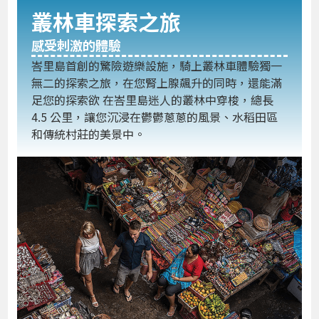
叢林車探索之旅
感受刺激的體驗
峇里島首創的驚險遊樂設施，騎上叢林車體驗獨一
無二的探索之旅，在您腎上腺飆升的同時，還能滿
足您的探索欲 在峇里島迷人的叢林中穿梭，總長
4.5 公里，讓您沉浸在鬱鬱蔥蔥的風景、水稻田區
和傳統村莊的美景中。