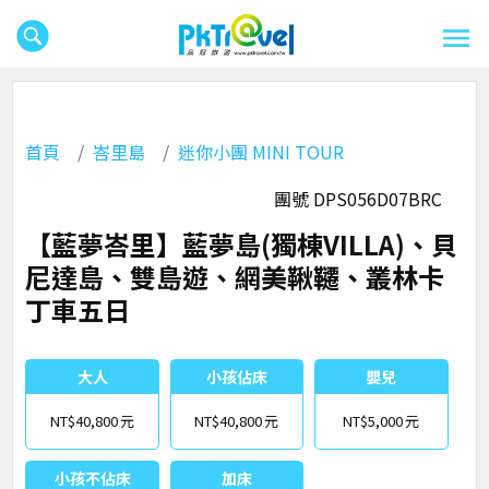
首頁
峇里島
迷你小團 MINI TOUR
團號 DPS056D07BRC
【藍夢峇里】藍夢島(獨棟VILLA)、貝
尼達島、雙島遊、網美鞦韆、叢林卡
丁車五日
大人
小孩佔床
嬰兒
NT$40,800
NT$40,800
NT$5,000
小孩不佔床
加床