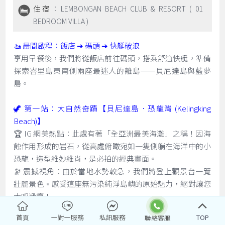
住宿
：LEMBONGAN BEACH CLUB & RESORT ( 01
BEDROOM VILLA )
🚤 晨間啟程：飯店 ➔ 碼頭 ➔ 快艇破浪
享用早餐後，我們將從飯店前往碼頭，搭乘舒適快艇，準備
探索峇里島東南側兩座最迷人的離島——貝尼達島與藍夢
島。
🦖 第一站：大自然奇蹟【貝尼達島．恐龍灣 (Kelingking
Beach)】
🏆 IG 網美熱點：此處有著「全亞洲最美海灘」之稱！因海
蝕作用形成的岩石，從高處俯瞰宛如一隻側躺在海洋中的小
恐龍，造型維妙維肖，是必拍的經典畫面。
🔭 震撼視角：由於當地水勢較急，我們將登上觀景台一覽
壯麗景色。感受這座無污染純淨島嶼的原始魅力，絕對讓您
大呼過癮！
首頁
一對一服務
私訊服務
TOP
🌴 第二站：下午前往【藍夢島 Lembongan Island】