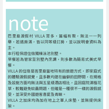
note
巴里島渡假村 VILLA 眾多，篇幅有限，無法一一列
舉，若遇房滿，皆以同等級訂房，並以說明會資料為
主。
本行程保證住宿獨棟泳池別墅。
早餐若為管家至別墅內烹調，則多數為簡易式美式早
餐。
VILLA 的住宿是峇里島當地特有的旅遊方式，即家庭式
的體驗渡假感覺，且多數均建在幽僻的田野間，在規格
及設施方面均無法與五星級酒店相比，且因庭院滿植花
草，較難避免蚊蟲問題，但確是一種很不一樣的渡假感
受，並深受外國遊客喜愛及青睞。
VILLA 之加床均為加在地上之單人床墊，並無提供床
架。