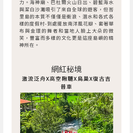
力。海神廟、巴杜爾火山日出、碧藍海水
與潔白沙灘吸引了來自全球的遊客，但峇
里島的本質不僅僅是衝浪、潛水和各式各
樣的度假村-到處擺放南洋風花瓣、套著華
布與金環的舞者和當地人臉上大朵的微
笑，豐富而多樣的文化更是這座島嶼的精
神所在。
網紅秘境
激流泛舟X高空鞦韆X鳥巢X復古吉
普車