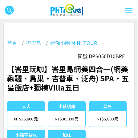
首頁
峇里島
迷你小團 MINI TOUR
團號 DPS056D10BRF
【峇里玩咖】峇里島網美四合一(網美
鞦韆、鳥巢‧吉普車、泛舟) SPA‧五
星飯店+獨棟Villa五日
大人
小孩佔床
嬰兒
NT$36,800
NT$36,800
NT$5,000
小孩不佔床
加床