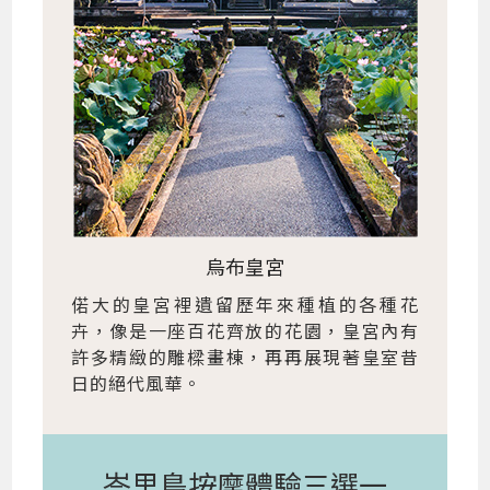
烏布皇宮
偌大的皇宮裡遺留歷年來種植的各種花
卉，像是一座百花齊放的花園，皇宮內有
許多精緻的雕樑畫棟，再再展現著皇室昔
日的絕代風華。
峇里島按摩體驗三選一