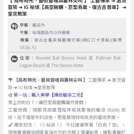
【 烏布時光．藝術靈魂與叢林尖叫 】 工藝傳承 ➔ 激流
冒險 ➔ IG 秘境【高空鞦韆、巨型鳥巢、復古吉普車】 ➔
皇宮散策
早餐
：飯店內
午餐
：秘境園區內泛舟簡餐
晚餐
：復古金龜車餐廳義式餐(網紅打卡景點)(餐標
US16/人)
住宿
：Novotel Bali Benoa Hotel 或 Pullman Bali
Legian Beach 或 The Stones Hotel
🌴 【烏布時光．藝術靈魂與叢林尖叫 】
工藝傳承 ➔ 激流冒
險 ➔ IG 秘境 ➔皇宮散策
🎨 第一站：職人美學【傳統蠟染工坊】
穿上你的白 T，讓巴里島圖騰躍然身間！
工藝奇蹟：親眼見證處理程序極其繁複的蠟染 (Batik) 技
術。這不僅是布料染色，更是展現祥和氣息的藝術表徵。
🖌️ 獨家紀念：（小秘訣！） 今日建議穿著「白色 T 恤」，
現場專業蠟染師能直接在您的衣服上揮灑創意，繪製專屬於