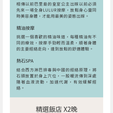
相傳以前巴里島的皇室公主出嫁以前必須
先來一場全身LULUR按摩，放鬆身心靈同
時美容身體，才能用最美的姿態出嫁。
精油按摩
挑選一個喜歡的精油味道，每種精油有不
同的療效，按摩手勁輕而溫柔，順著身體
的主要經絡走向，達到放鬆的舒適體驗。
熱石SPA
結合西方淋巴排毒與中國的經絡原理，將
石頭放置於身上穴位，一股暖流傳到深處
隨著血液流動，加速代謝，有效緩解經
絡。
精選飯店 X2晚