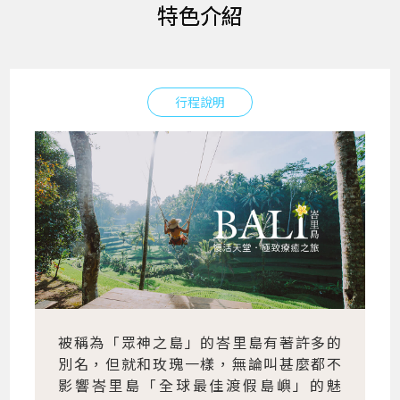
特色介紹
行程說明
被稱為「眾神之島」的峇里島有著許多的
別名，但就和玫瑰一樣，無論叫甚麼都不
影響峇里島「全球最佳渡假島嶼」的魅