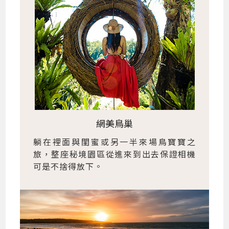
網美鳥巢
躺在裡面與閨蜜或另一半來場鳥寶寶之
旅，整座秘境園區從進來到出去保證相機
可是不捨得放下。