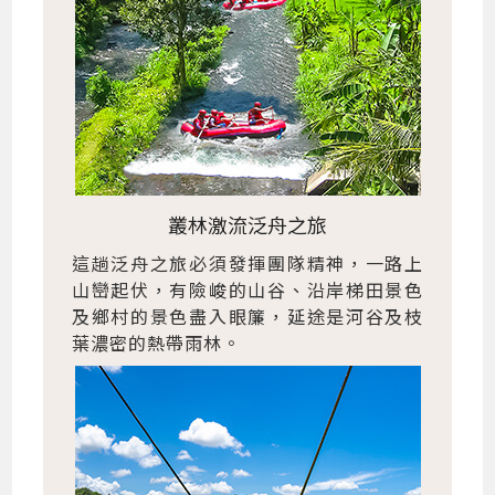
叢林激流泛舟之旅
這趟泛舟之旅必須發揮團隊精神，一路上
山巒起伏，有險峻的山谷、沿岸梯田景色
及鄉村的景色盡入眼簾，延途是河谷及枝
葉濃密的熱帶雨林。