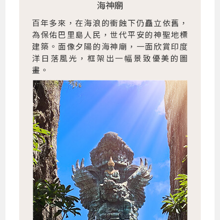
海神廟
百年多來，在海浪的衝蝕下仍矗立依舊，
為保佑巴里島人民，世代平安的神聖地標
建築。面像夕陽的海神廟，一面欣賞印度
洋日落風光，框架出一幅景致優美的圖
畫。