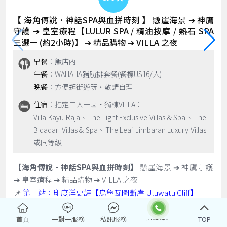
【 海角傳說．神話SPA與血拼時刻 】 懸崖海景 ➔ 神鷹
守護 ➔ 皇室療程【LULUR SPA / 精油按摩 / 熱石 SPA
三選一 (約2小時)】 ➔ 精品購物 ➔ VILLA 之夜
早餐
：飯店內
午餐
：WAHAHA豬肋排套餐(餐標US16/人)
晚餐
：方便逛街遊玩‧敬請自理
住宿
：指定二人一區‧獨棟VILLA：
Villa Kayu Raja、The Light Exclusive Villas & Spa、The
Bidadari Villas & Spa、The Leaf Jimbaran Luxury Villas
或同等級
【海角傳說．神話SPA與血拼時刻】
懸崖海景 ➔ 神鷹守護
➔ 皇室療程 ➔ 精品購物 ➔ VILLA 之夜
📌
第一站：印度洋史詩【烏魯瓦圖斷崖 Uluwatu Cliff】
📍 絕佳視角：站在斷崖之巔，俯瞰浩瀚無邊的印度洋。斷
崖上是觀海的絕佳位置，典型的峇里島精緻建築與朝向大海
首頁
一對一服務
私訊服務
TOP