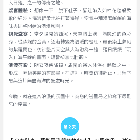
大日落」之一的傳奇之地。
感官體驗：
想像一下，脫下鞋子，腳趾陷入如棉花糖般柔
軟的細沙。海浪輕柔地拍打著海岸，空氣中瀰漫著鹹鹹的海
味與即將開始的浪漫氛圍。
視覺盛宴：
當夕陽開始西沉，天空將上演一場魔幻的色彩
秀。從燦爛的金黃，逐漸轉變為溫暖的橙紅，最後染上夢幻
的紫羅蘭色，彷彿整片天空與大海融為一體。落日緩緩「沉
入」海平線的畫面，短暫卻無比壯觀。
浪漫剪影：
隨著夜幕降臨，周圍的遊人沐浴在餘暉之中，
形成一幅幅美麗的剪影畫。在這裡，時間彷彿靜止，只留下
您與這片無盡海洋的獨處時光。
今晚，就在這片浪漫的氛圍中，為您的峇里島之旅寫下最難
忘的序章。
Day 2