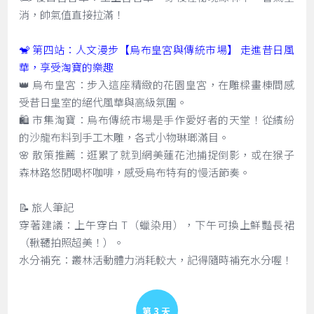
消，帥氣值直接拉滿！
🐒 第四站：人文漫步【烏布皇宮與傳統市場】 走進昔日風
華，享受淘寶的樂趣
👑 烏布皇宮：步入這座精緻的花園皇宮，在雕樑畫棟間感
受昔日皇室的絕代風華與高級氛圍。
🛍️ 市集淘寶：烏布傳統市場是手作愛好者的天堂！從繽紛
的沙龍布料到手工木雕，各式小物琳瑯滿目。
🌸 散策推薦：逛累了就到網美蓮花池捕捉倒影，或在猴子
森林路悠閒喝杯咖啡，感受烏布特有的慢活節奏。
📝 旅人筆記
穿著建議：上午穿白 T（蠟染用），下午可換上鮮豔長裙
（鞦韆拍照超美！）。
水分補充：叢林活動體力消耗較大，記得隨時補充水分喔！
Day 3