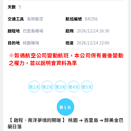
5
長榮航空
BR256
巴里島機場
2026/12/14
16:30
桃園機場
2026/12/14
22:00
※如遇航空公司變動航班，本公司保有最後變動
之權力，並以說明會資料為準
第1天
第2天
第3天
第4天
第5天
Day 1
【 啟程．南洋夢境的開端 】 桃園 ➔ 峇里島 ➔ 醉美金巴
蘭日落