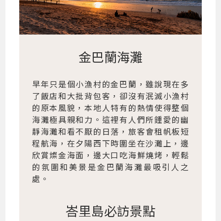
金巴蘭海灘
早年只是個小漁村的金巴蘭，雖說現在多
了飯店和大批背包客，卻沒有泯滅小漁村
的原本風貌，本地人特有的熱情使得整個
海灘極具親和力。這裡有人們所鍾愛的幽
靜海灘和看不厭的日落，旅客會租帆板短
程航海，在夕陽西下時圍坐在沙灘上，邊
欣賞燦金海面，邊大口吃海鮮燒烤，輕鬆
的氛圍和美景是金巴蘭海灘最吸引人之
處。
峇里島必訪景點