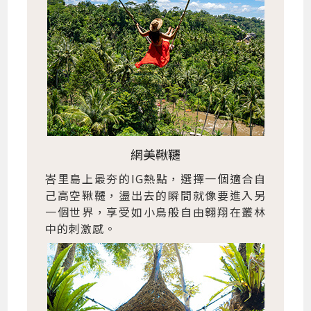
網美鞦韆
峇里島上最夯的IG熱點，選擇一個適合自
己高空鞦韆，盪出去的瞬間就像要進入另
一個世界，享受如小鳥般自由翱翔在叢林
中的刺激感。