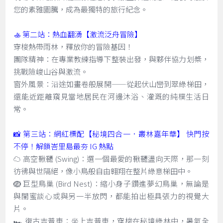
您的素雅圖騰，成為最獨特的旅行紀念。
🚣 第二站：熱血翻湧【激流泛舟冒險】
穿梭熱帶雨林，釋放你的冒險基因！
團隊精神：在專業教練指導下整裝出發，與夥伴協力划槳，
挑戰險峻山谷與激流。
窗外風景：沿途如畫卷般展開——從起伏山巒到翠綠梯田，
還能近距離窺見當地居民在河邊沐浴、灌溉的純樸生活日
常。
📸 第三站：網紅標配【秘境四合一．叢林嘉年華】 快門按
不停！解鎖峇里島最夯 IG 熱點
☁️ 高空鞦韆 (Swing)：選一個最愛的鞦韆盪向天際，那一刻
彷彿與世隔絕，像小鳥般自由翱翔在整片綠意梯田中。
🪺 巨型鳥巢 (Bird Nest)：縮小身子鑽進夢幻鳥巢，無論是
與閨蜜談心或與另一半放閃，都能拍出極具張力的視覺大
片。
🏎️ 復古吉普車：坐上吉普車，穿梭在秘境綠林中，暑氣全