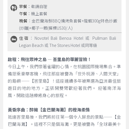
早餐
：敬請自理
午餐
：機上套餐
晚餐
：金巴蘭海鮮BBQ燒烤魚套餐+龍蝦300g特色炒飯
(炒麵)+椰子一顆(餐標US30/人)
住宿
：Novotel Bali Benoa Hotel 或 Pullman Bali
Legian Beach 或 The Stones Hotel 或同等級
啟程：飛往眾神之島 — 峇里島的華麗冒險！
今日上午，我們懷著雀躍的心情，在桃園國際機場集合。準
備搭乘豪華客機，飛往那座被譽為「世外桃源、人間天堂」
的島嶼——【峇里島】！這座連續多年被票選為亞洲最佳旅
遊目的地的地方，正張開雙臂歡迎著我們。 迎著南洋海
風，開啟這趟療癒身心的旅程。
黃昏序曲：醉擁【金巴蘭海灘】的橙海柔情
抵達峇里島後，我們將前往第一個令人屏息的景點——【金
巴蘭海灘】。這裡不只是個海灘，更是被譽為「全球最美十