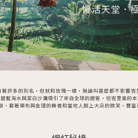
有著許多的別名，但就和玫瑰一樣，無論叫甚麼都不影響峇
、碧藍海水與潔白沙灘吸引了來自全球的遊客，但峇里島的本
花瓣、套著華布與金環的舞者和當地人臉上大朵的微笑，豐富