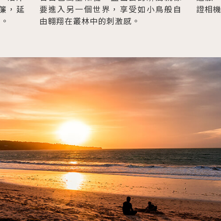
簾，延
要進入另一個世界，享受如小鳥般自
證相
林。
由翱翔在叢林中的刺激感。