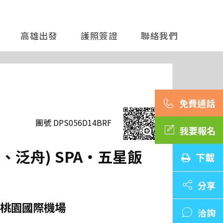
高雄出發
護照簽證
聯絡我們
團號 DPS056D14BRF
我要報名
泛舟) SPA‧五星飯
下載
分享
桃園國際機場
洽詢