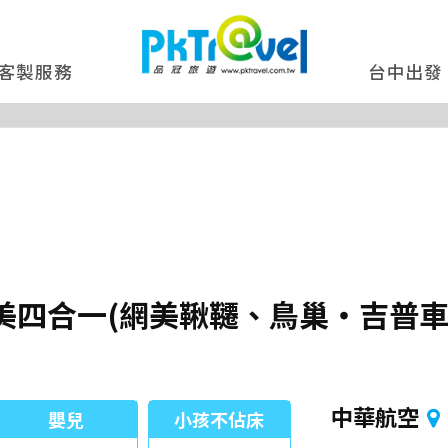
客製服務
台中出發
四合一(網美鞦韆、鳥巢‧吉普車、
中華航空
嬰兒
小孩不佔床