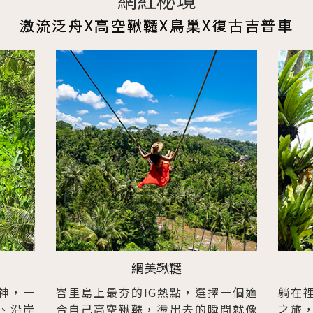
網紅秘境
激流泛舟X高空鞦韆X鳥巢X復古吉普車
網美鞦韆
神，一
峇里島上最夯的IG熱點，選擇一個適
躺在
、沿岸
合自己高空鞦韆，盪出去的瞬間就像
之旅