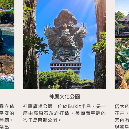
神鷹文化公園
矗立依
神鷹廣場公園，位於Bukit半島，是一
偌大
平安的
座由高原石灰岩打造，美麗而寧靜的
花卉
神廟，
峇里島南部公園。
宮內
架出一
現著