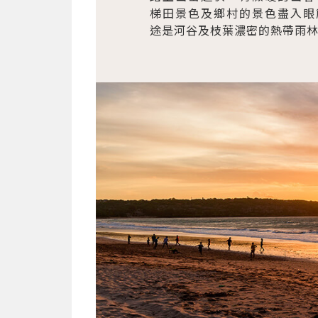
梯田景色及鄉村的景色盡入眼
途是河谷及枝葉濃密的熱帶雨