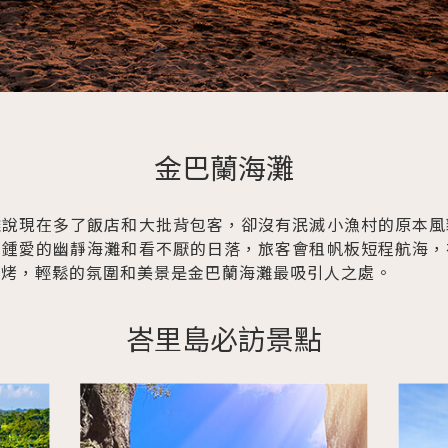
金巴蘭海灘
雖說現在多了飯店和大批背包客，卻沒有泯滅小漁村的原本風
所鍾愛的幽靜海灘和看不厭的日落，旅客會租帆板短程航海，
燒烤，輕鬆的氛圍和美景是金巴蘭海灘最吸引人之處。
峇里島必訪景點