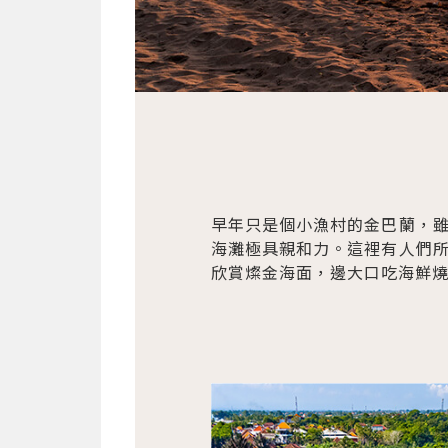
早年只是個小漁村的金巴蘭，
海灘極具親和力。這裡有人們
欣賞燦金海面，邊大口吃海鮮