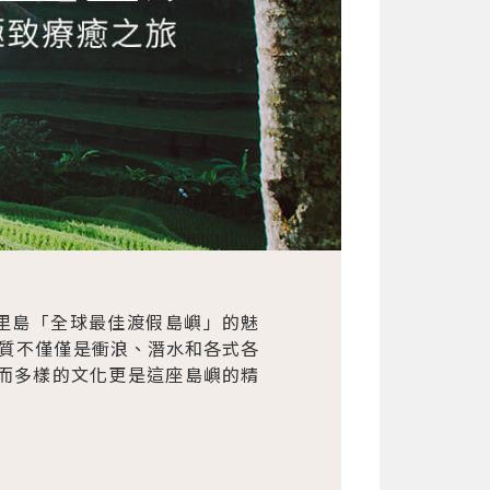
里島「全球最佳渡假島嶼」的魅
質不僅僅是衝浪、潛水和各式各
而多樣的文化更是這座島嶼的精