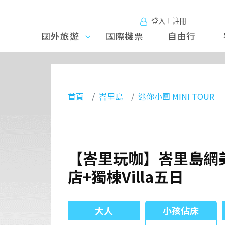
登入∣註冊
國外旅遊
國外旅
國際機票
自由行
遊
首頁
峇里島
迷你小團 MINI TOUR
【峇里玩咖】峇里島網美
店+獨棟Villa五日
大人
小孩佔床