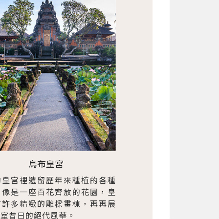
烏布皇宮
的皇宮裡遺留歷年來種植的各種
，像是一座百花齊放的花園，皇
有許多精緻的雕樑畫棟，再再展
皇室昔日的絕代風華。