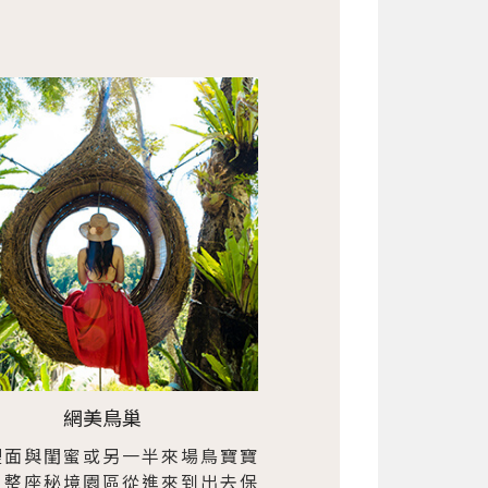
網美鳥巢
裡面與閨蜜或另一半來場鳥寶寶
，整座秘境園區從進來到出去保