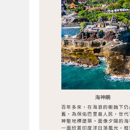
海神廟
百年多來，在海浪的衝蝕下仍
舊，為保佑巴里島人民，世代
神聖地標建築。面像夕陽的海
一面欣賞印度洋日落風光，框