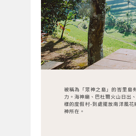
被稱為「眾神之島」的峇里島
力。海神廟、巴杜爾火山日出
樣的度假村-到處擺放南洋風
神所在。