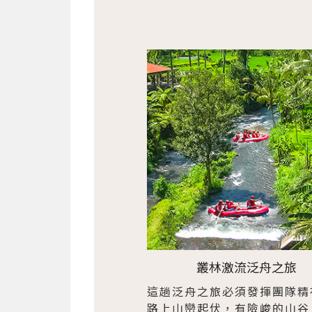
叢林激流泛舟之旅
這趟泛舟之旅必須發揮團隊精
路上山巒起伏，有險峻的山谷