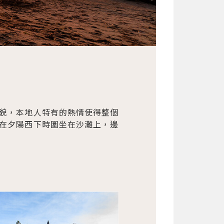
貌，本地人特有的熱情使得整個
在夕陽西下時圍坐在沙灘上，邊