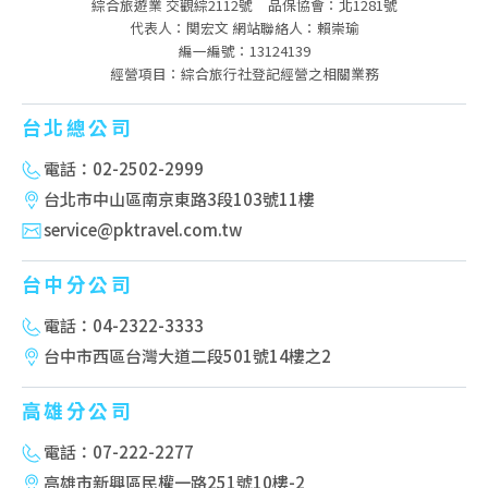
綜合旅遊業 交觀綜2112號
品保協會：北1281號
代表人：関宏文 網站聯絡人：賴崇瑜
編一編號：13124139
經營項目：綜合旅行社登記經營之相關業務
台北總公司
電話：02-2502-2999
台北市中山區南京東路3段103號11樓
service@pktravel.com.tw
台中分公司
電話：04-2322-3333
台中市西區台灣大道二段501號14樓之2
高雄分公司
電話：07-222-2277
高雄市新興區民權一路251號10樓-2