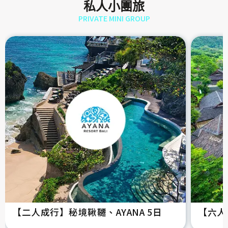
私人小團旅
PRIVATE MINI GROUP
【二人成行】秘境鞦韆、AYANA 5日
【六人