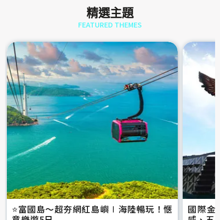
精選主題
FEATURED THEMES
⭐️富國島～超夯網紅島嶼∣海陸暢玩！愜
國際金
意樂遊5日
威、五