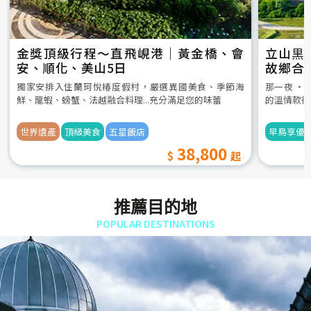
金獎頂級行程～直飛峴港｜黃金橋、會
立山黒
安、順化、美山5日
故鄉合
5日
獨家安排入住蘭珂悅椿度假村，嚴選異國美食、季節海
那一夜 ‧
鮮、龍蝦、螃蟹、法越融合料理...充分滿足您的味蕾
的溫情款待
世界遺產
頂級美食
五星飯店
早鳥享優
38,800
推薦目的地
POPULAR DESTINATIONS