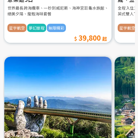
世界最長跨海纜車、一秒到威尼斯、海神宮巨龜水族館、
全程入住五
絕美夕陽、龍蝦海味套餐
英式雙人下
星宇航空
夢幻旅程
無限精彩
星宇航空
39,800