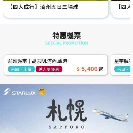
【四人成行】濟州五日三場球
【四人
特惠機票
SPECIAL PROMOTION
前進越南│胡志明.河內.峴港
星宇航
5,400
來回‧未稅
越人更優惠
來回‧