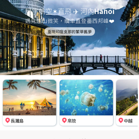
星宇航空✶直飛 ✈️ 河內
Hanoi
遇見遠山微笑，纜車直登番西邦峰❤️
重現印度支那的繁華舊夢
長灘島
帛琉
中越