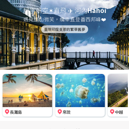
星宇航空✶直飛 ✈️ 河內
Hanoi
遇見遠山微笑，纜車直登番西邦峰❤️
重現印度支那的繁華舊夢
長灘島
帛琉
中越