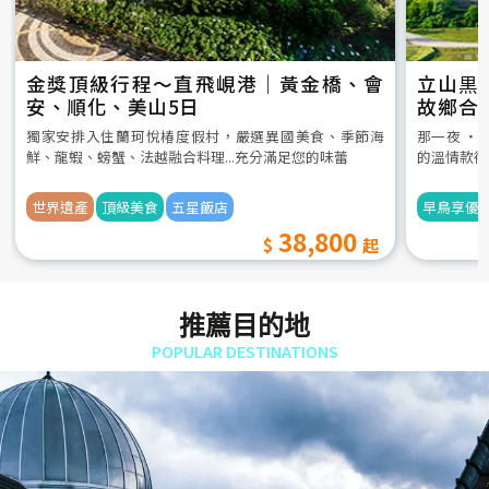
金獎頂級行程～直飛峴港｜黃金橋、會
立山黒
安、順化、美山5日
故鄉合
5日
獨家安排入住蘭珂悅椿度假村，嚴選異國美食、季節海
那一夜 ‧
鮮、龍蝦、螃蟹、法越融合料理...充分滿足您的味蕾
的溫情款待
世界遺產
頂級美食
五星飯店
早鳥享優
38,800
推薦目的地
POPULAR DESTINATIONS