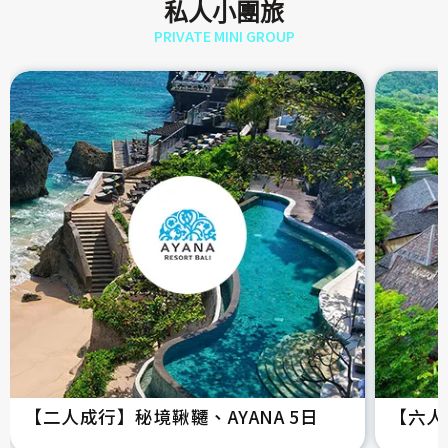
私人小團旅
PRIVATE MINI GROUP
【二人成行】秘境鞦韆、AYANA 5日
【六人