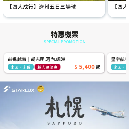
【四人成行】濟州五日三場球
【四人
特惠機票
SPECIAL PROMOTION
前進越南│胡志明.河內.峴港
星宇航
5,400
來回‧未稅
越人更優惠
來回‧