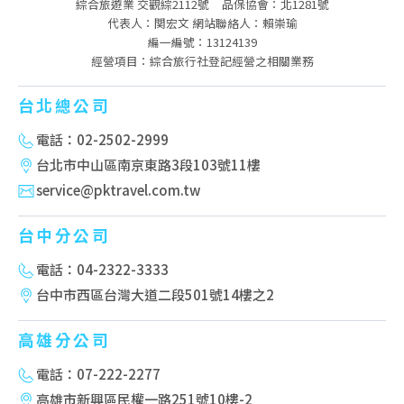
綜合旅遊業 交觀綜2112號
品保協會：北1281號
代表人：関宏文 網站聯絡人：賴崇瑜
編一編號：13124139
經營項目：綜合旅行社登記經營之相關業務
台北總公司
電話：02-2502-2999
台北市中山區南京東路3段103號11樓
service@pktravel.com.tw
台中分公司
電話：04-2322-3333
台中市西區台灣大道二段501號14樓之2
高雄分公司
電話：07-222-2277
高雄市新興區民權一路251號10樓-2