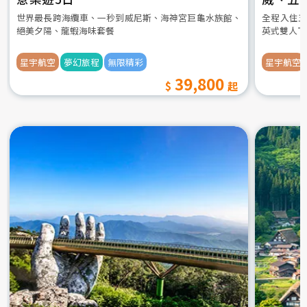
世界最長跨海纜車、一秒到威尼斯、海神宮巨龜水族館、
全程入住五
絕美夕陽、龍蝦海味套餐
英式雙人下
星宇航空
夢幻旅程
無限精彩
星宇航空
39,800