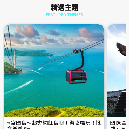
精選主題
FEATURED THEMES
⭐️富國島～超夯網紅島嶼∣海陸暢玩！愜
國際金
意樂遊5日
威、五