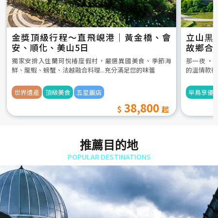
金獎頂級行程～直飛峴港｜黃金橋、會
立山黒
安、順化、美山5日
故鄉合
5日
獨家安排入住蘭珂悅椿度假村，嚴選異國美食、季節海
那一夜 ‧
鮮、龍蝦、螃蟹、法越融合料理...充分滿足您的味蕾
的溫情款待
世界遺產
頂級美食
五星飯店
早鳥享優
38,800
推薦目的地
POPULAR DESTINATIONS