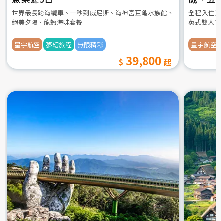
世界最長跨海纜車、一秒到威尼斯、海神宮巨龜水族館、
全程入住五
絕美夕陽、龍蝦海味套餐
英式雙人下
星宇航空
夢幻旅程
無限精彩
星宇航空
39,800