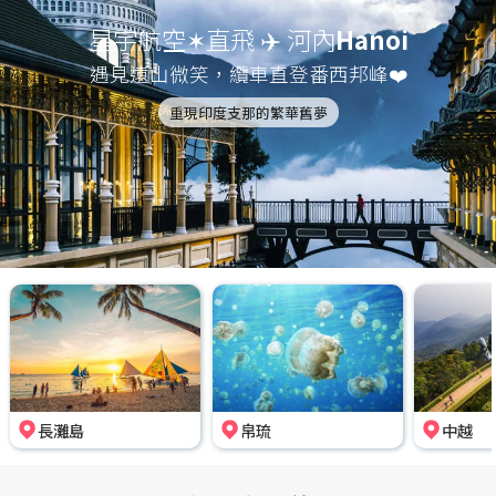
星宇航空✶直飛 ✈️ 河內
Hanoi
遇見遠山微笑，纜車直登番西邦峰❤️
重現印度支那的繁華舊夢
長灘島
帛琉
中越