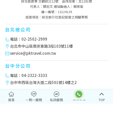
綜合旅遊業 交觀綜2112號
品保協會：北1281號
代表人：関宏文 網站聯絡人：賴崇瑜
編一編號：13124139
經營項目：綜合旅行社登記經營之相關業務
台北總公司
電話：02-2502-2999
台北市中山區南京東路3段103號11樓
service@pktravel.com.tw
台中分公司
電話：04-2322-3333
台中市西區台灣大道二段501號14樓之2
高雄分公司
首頁
一對一服務
私訊服務
TOP
電話：07-222-2277
高雄市新興區民權一路251號10樓-2