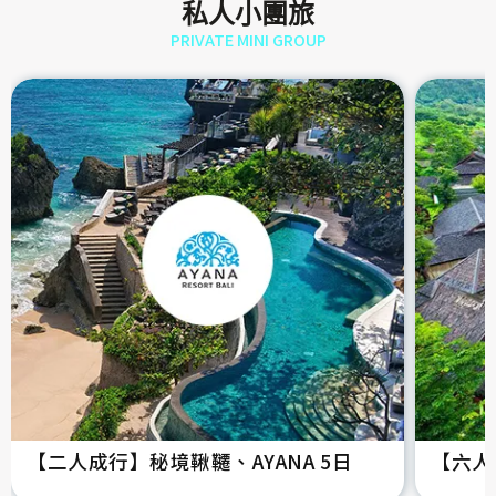
私人小團旅
PRIVATE MINI GROUP
【二人成行】秘境鞦韆、AYANA 5日
【六人