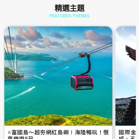
精選主題
FEATURED THEMES
⭐️富國島～超夯網紅島嶼∣海陸暢玩！愜
國際金
意樂遊5日
威、五