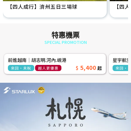
【四人成行】濟州五日三場球
【四人
特惠機票
SPECIAL PROMOTION
前進越南│胡志明.河內.峴港
星宇航
5,400
來回‧未稅
越人更優惠
來回‧