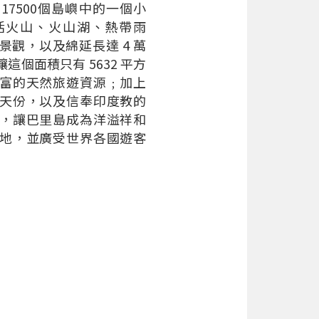
17500個島嶼中的一個小
活火山、火山湖、熱帶雨
景觀，以及綿延長達 4 萬
這個面積只有 5632 平方
富的天然旅遊資源﹔加上
天份，以及信奉印度教的
，讓巴里島成為洋溢祥和
地，並廣受世界各國遊客