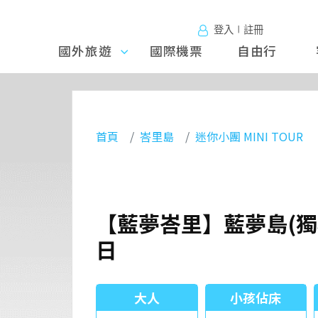
登入∣註冊
國外旅遊
國外旅
國際機票
自由行
遊
首頁
峇里島
迷你小團 MINI TOUR
【藍夢峇里】藍夢島(獨
日
大人
小孩佔床