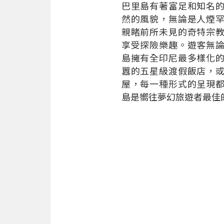
巴里島有著富足和知名
然的風貌，無論是人煙
親睹前所未見的奇特宗
享受探險樂趣。遊客無
島擁有全印尼最多樣化
囂的五星級渡假飯店，
屋，每一種形式的呈現
島是嚮往夢幻旅遊者最佳