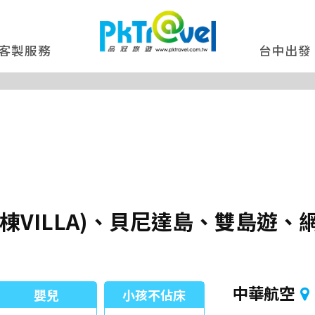
客製服務
台中出發
棟VILLA)、貝尼達島、雙島遊
中華航空
嬰兒
小孩不佔床