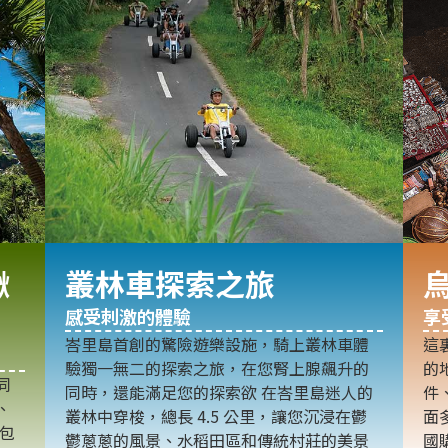
鞦
叢林車探索之旅
感受刺激的體驗
享
峇里島首創的驚險遊樂設施，騎上叢林車體
這
驗獨一無二的探索之旅，在您腎上腺飆升的
的
同
同時，還能滿足您的探索欲 在峇里島迷人的
件
、
叢林中穿梭，總長 4.5 公里，讓您沉浸在鬱
面
林包
鬱蔥蔥的風景、水稻田區和傳統村莊的美景
國