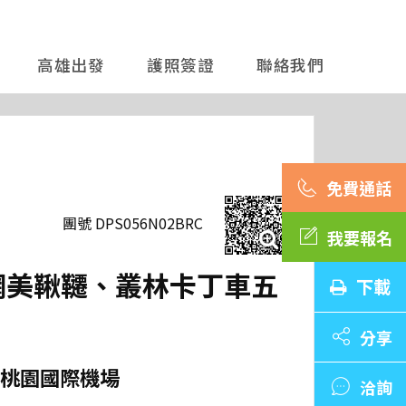
高雄出發
護照簽證
聯絡我們
團號 DPS056N02BRC
我要報名
、網美鞦韆、叢林卡丁車五
下載
分享
桃園國際機場
洽詢