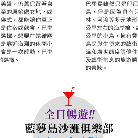
的美譽，仍舊保留著自
巴里島雖然只是印尼
罕至的原始處女地，或
島，但是因為具有
教儀式，都能讓你真正
林、河流等多元地形
論是住宿或飲食，巴里
公里左右的海岸線，讓
的選擇。想要在遠離塵
公里的小島，擁有豐
或是靠近海灘的休閒小
島民與生俱來的藝術
都會是一次感動，巴里
溫和處世態度等條件
的選擇。
及藝術氣息的旅遊勝
的青睞。