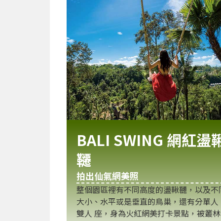
BALI SWING 網紅盪
韆
拍出仙氣網美照
整個園區裡有不同高度的盪鞦韆，以及不
大小、水平或是垂直的鳥巢，還有分單人
雙人 座，身為火紅網美打卡景點，被叢