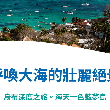
呼喚大海的壯麗絕
烏布深度之旅。海天一色藍夢島