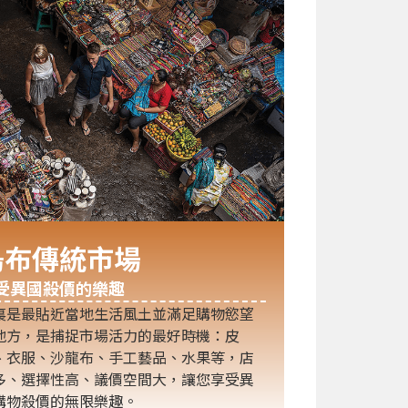
烏布傳統市場
受異國殺價的樂趣
裏是最貼近當地生活風土並滿足購物慾望
地方，是捕捉市場活力的最好時機：皮
、衣服、沙龍布、手工藝品、水果等，店
多、選擇性高、議價空間大，讓您享受異
購物殺價的無限樂趣。